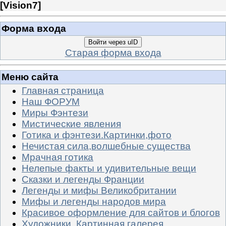
[
Vision7
]
Форма входа
Войти через uID
Старая форма входа
Меню сайта
Главная страница
Наш ФОРУМ
Миры Фэнтези
Мистические явления
Готика и фэнтези.Картинки,фото
Нечистая сила,волшебные существа
Мрачная готика
Нелепые факты и удивительные вещи
Сказки и легенды Франции
Легенды и мифы Великобритании
Мифы и легенды народов мира
Красивое оформление для сайтов и блогов
Художники. Картинная галерея