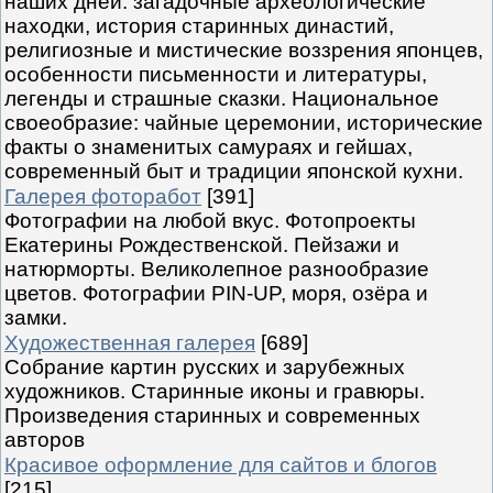
наших дней: загадочные археологические
находки, история старинных династий,
религиозные и мистические воззрения японцев,
особенности письменности и литературы,
легенды и страшные сказки. Национальное
своеобразие: чайные церемонии, исторические
факты о знаменитых самураях и гейшах,
современный быт и традиции японской кухни.
Галерея фоторабот
[391]
Фотографии на любой вкус. Фотопроекты
Екатерины Рождественской. Пейзажи и
натюрморты. Великолепное разнообразие
цветов. Фотографии PIN-UP, моря, озёра и
замки.
Художественная галерея
[689]
Собрание картин русских и зарубежных
художников. Старинные иконы и гравюры.
Произведения старинных и современных
авторов
Красивое оформление для сайтов и блогов
[215]