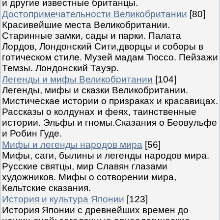
и другие известные британцы.
Достопримечательности Великобритании
[80]
Красивейшие места Великобритании.
Старинные замки, сады и парки. Палата
Лордов, Лондонский Сити,дворцы и соборы в
готическом стиле. Музей мадам Тюссо. Пейзажи
Темзы. Лондонский Тауэр.
Легенды и мифы Великобритании
[104]
Легенды, мифы и сказки Великобритании.
Мистическае истории о призраках и красавицах.
Рассказы о колдунах и феях, таинственные
истории. Эльфы и гномы.Сказания о Беовульфе
и Робин Гуде.
Мифы и легенды народов мира
[56]
Мифы, саги, былины и легенды народов мира.
Русские святцы, мир Славян глазами
художников. Мифы о сотворении мира,
Кельтские сказания.
История и культура Японии
[123]
История Японии с древнейших времен до