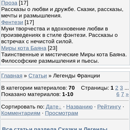
Проза
[17]
Рассказы о любви и дружбе. Сказки, рассказы,
мечты и размышления.
Фентези
[17]
Муки творчества и вдохновение любви в
произведениях в стиле фэнтези. Рассказы о
встречах с нечистой силой.
Миры кота Баяна
[23]
Таинственные и мистические Миры кота Баяна.
Философские размышления и пьесы.
Главная
»
Статьи
» Легенды Франции
В категории материалов
:
70
Страницы
:
1
2
3
...
Показано материалов
:
1-10
6
7
»
Сортировать по
:
Дате
·
Названию
·
Рейтингу
·
Комментариям
·
Просмотрам
Все статьи раздела Сказки и Легенды