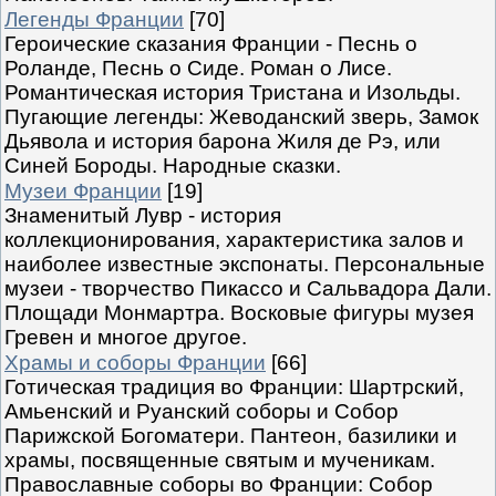
Легенды Франции
[70]
Героические сказания Франции - Песнь о
Роланде, Песнь о Сиде. Роман о Лисе.
Романтическая история Тристана и Изольды.
Пугающие легенды: Жеводанский зверь, Замок
Дьявола и история барона Жиля де Рэ, или
Синей Бороды. Народные сказки.
Музеи Франции
[19]
Знаменитый Лувр - история
коллекционирования, характеристика залов и
наиболее известные экспонаты. Персональные
музеи - творчество Пикассо и Сальвадора Дали.
Площади Монмартра. Восковые фигуры музея
Гревен и многое другое.
Храмы и соборы Франции
[66]
Готическая традиция во Франции: Шартрский,
Амьенский и Руанский соборы и Собор
Парижской Богоматери. Пантеон, базилики и
храмы, посвященные святым и мученикам.
Православные соборы во Франции: Собор