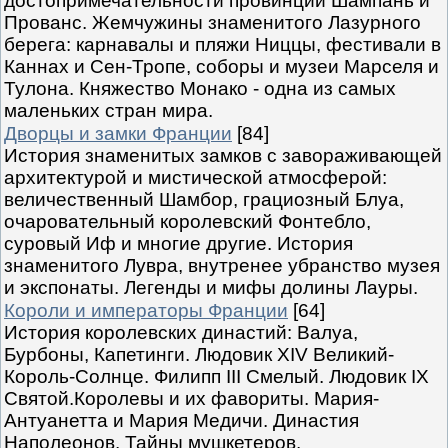
достопримечательности провинций Шампань и
Прованс. Жемчужины знаменитого Лазурного
берега: карнавалы и пляжи Ниццы, фестивали в
Каннах и Сен-Тропе, соборы и музеи Марселя и
Тулона. Княжество Монако - одна из самых
маленьких стран мира.
Дворцы и замки Франции
[84]
История знаменитых замков с завораживающей
архитектурой и мистической атмосферой:
величественный Шамбор, грациозный Блуа,
очаровательный королевский Фонтебло,
суровый Иф и многие другие. История
знаменитого Лувра, внутренее убранство музея
и экспонаты. Легенды и мифы долины Лауры.
Короли и императоры Франции
[64]
История королевских династий: Валуа,
Бурбоны, Капетинги. Людовик XIV Великий-
Король-Солнце. Филипп III Смелый. Людовик IX
Святой.Королевы и их фавориты. Мария-
Антуанетта и Мария Медичи. Династия
Наполеонов. Тайны мушкетеров.