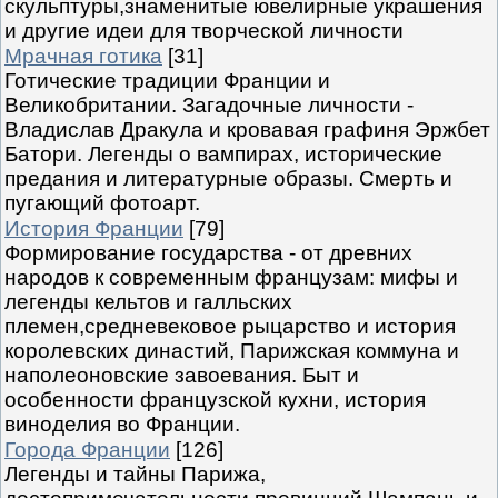
скульптуры,знаменитые ювелирные украшения
и другие идеи для творческой личности
Мрачная готика
[31]
Готические традиции Франции и
Великобритании. Загадочные личности -
Владислав Дракула и кровавая графиня Эржбет
Батори. Легенды о вампирах, исторические
предания и литературные образы. Смерть и
пугающий фотоарт.
История Франции
[79]
Формирование государства - от древних
народов к современным французам: мифы и
легенды кельтов и галльских
племен,средневековое рыцарство и история
королевских династий, Парижская коммуна и
наполеоновские завоевания. Быт и
особенности французской кухни, история
виноделия во Франции.
Города Франции
[126]
Легенды и тайны Парижа,