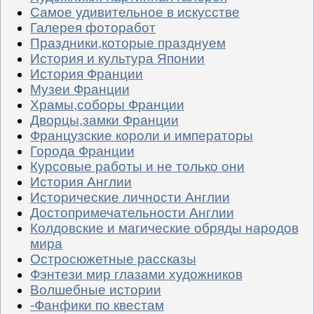
Самое удивительное в искусстве
Галерея фоторабот
Праздники,которые празднуем
История и культура Японии
История Франции
Музеи Франции
Храмы,соборы Франции
Дворцы,замки Франции
Французские короли и императоры
Города Франции
Курсовые работы и не только они
История Англии
Исторические личности Англии
Достопримечательности Англии
Колдовские и магические обряды народов
мира
Остросюжетные рассказы
Фэнтези мир глазами художников
Волшебные истории
-Фанфики по квестам