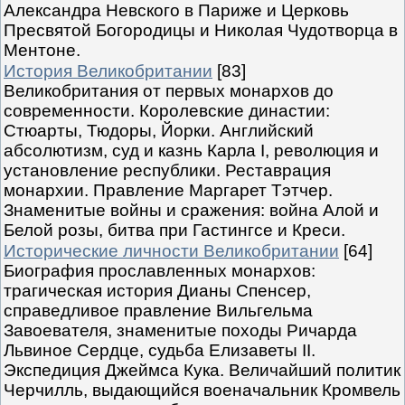
Александра Невского в Париже и Церковь
Пресвятой Богородицы и Николая Чудотворца в
Ментоне.
История Великобритании
[83]
Великобритания от первых монархов до
современности. Королевские династии:
Стюарты, Тюдоры, Йорки. Английский
абсолютизм, суд и казнь Карла I, революция и
установление республики. Реставрация
монархии. Правление Маргарет Тэтчер.
Знаменитые войны и сражения: война Алой и
Белой розы, битва при Гастингсе и Креси.
Исторические личности Великобритании
[64]
Биография прославленных монархов:
трагическая история Дианы Спенсер,
справедливое правление Вильгельма
Завоевателя, знаменитые походы Ричарда
Львиное Сердце, судьба Елизаветы II.
Экспедиция Джеймса Кука. Величайший политик
Черчилль, выдающийся военачальник Кромвель