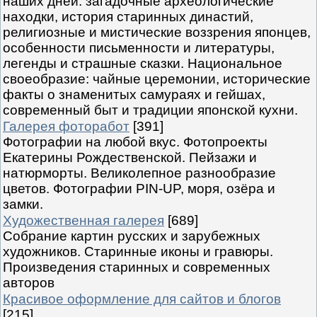
наших дней: загадочные археологические
находки, история старинных династий,
религиозные и мистические воззрения японцев,
особенности письменности и литературы,
легенды и страшные сказки. Национальное
своеобразие: чайные церемонии, исторические
факты о знаменитых самураях и гейшах,
современный быт и традиции японской кухни.
Галерея фоторабот
[391]
Фотографии на любой вкус. Фотопроекты
Екатерины Рождественской. Пейзажи и
натюрморты. Великолепное разнообразие
цветов. Фотографии PIN-UP, моря, озёра и
замки.
Художественная галерея
[689]
Собрание картин русских и зарубежных
художников. Старинные иконы и гравюры.
Произведения старинных и современных
авторов
Красивое оформление для сайтов и блогов
[215]