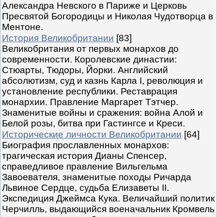
Александра Невского в Париже и Церковь
Пресвятой Богородицы и Николая Чудотворца в
Ментоне.
История Великобритании
[83]
Великобритания от первых монархов до
современности. Королевские династии:
Стюарты, Тюдоры, Йорки. Английский
абсолютизм, суд и казнь Карла I, революция и
установление республики. Реставрация
монархии. Правление Маргарет Тэтчер.
Знаменитые войны и сражения: война Алой и
Белой розы, битва при Гастингсе и Креси.
Исторические личности Великобритании
[64]
Биография прославленных монархов:
трагическая история Дианы Спенсер,
справедливое правление Вильгельма
Завоевателя, знаменитые походы Ричарда
Львиное Сердце, судьба Елизаветы II.
Экспедиция Джеймса Кука. Величайший политик
Черчилль, выдающийся военачальник Кромвель