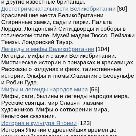
и другие известные британцы.
Достопримечательности Великобритании
[80]
Красивейшие места Великобритании.
Старинные замки, сады и парки. Палата
Лордов, Лондонский Сити,дворцы и соборы в
готическом стиле. Музей мадам Тюссо. Пейзажи
Темзы. Лондонский Тауэр.
Легенды и мифы Великобритании
[104]
Легенды, мифы и сказки Великобритании.
Мистическае истории о призраках и красавицах.
Рассказы о колдунах и феях, таинственные
истории. Эльфы и гномы.Сказания о Беовульфе
и Робин Гуде.
Мифы и легенды народов мира
[56]
Мифы, саги, былины и легенды народов мира.
Русские святцы, мир Славян глазами
художников. Мифы о сотворении мира,
Кельтские сказания.
История и культура Японии
[123]
История Японии с древнейших времен до