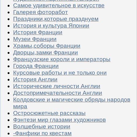
Самое удивительное в искусстве
Галерея фоторабот
Праздники,которые празднуем
История и культура Японии
История Франции
Музеи Франции
Храмы,соборы Франции
Дворцы,замки Франции
Французские короли и императоры
Города Франции
Курсовые работы и не только они
История Англии
Исторические личности Англии
Достопримечательности Англии
Колдовские и магические обряды народов
мира
Остросюжетные рассказы
Фэнтези мир глазами художников
Волшебные истории
-Фанфики по квестам