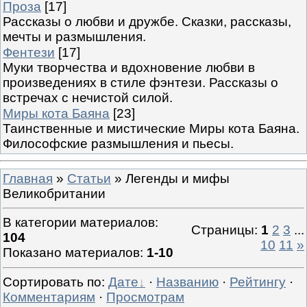
Проза
[17]
Рассказы о любви и дружбе. Сказки, рассказы,
мечты и размышления.
Фентези
[17]
Муки творчества и вдохновение любви в
произведениях в стиле фэнтези. Рассказы о
встречах с нечистой силой.
Миры кота Баяна
[23]
Таинственные и мистические Миры кота Баяна.
Философские размышления и пьесы.
Главная
»
Статьи
» Легенды и мифы
Великобритании
В категории материалов
:
Страницы
:
1
2
3
...
104
10
11
»
Показано материалов
:
1-10
Сортировать по
:
Дате
·
Названию
·
Рейтингу
·
Комментариям
·
Просмотрам