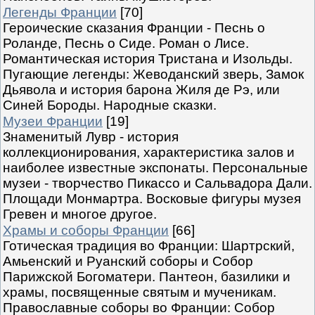
Легенды Франции
[70]
Героические сказания Франции - Песнь о
Роланде, Песнь о Сиде. Роман о Лисе.
Романтическая история Тристана и Изольды.
Пугающие легенды: Жеводанский зверь, Замок
Дьявола и история барона Жиля де Рэ, или
Синей Бороды. Народные сказки.
Музеи Франции
[19]
Знаменитый Лувр - история
коллекционирования, характеристика залов и
наиболее известные экспонаты. Персональные
музеи - творчество Пикассо и Сальвадора Дали.
Площади Монмартра. Восковые фигуры музея
Гревен и многое другое.
Храмы и соборы Франции
[66]
Готическая традиция во Франции: Шартрский,
Амьенский и Руанский соборы и Собор
Парижской Богоматери. Пантеон, базилики и
храмы, посвященные святым и мученикам.
Православные соборы во Франции: Собор