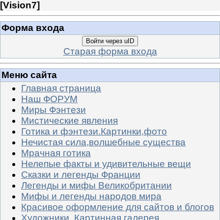
[
Vision7
]
Форма входа
Войти через uID
Старая форма входа
Меню сайта
Главная страница
Наш ФОРУМ
Миры Фэнтези
Мистические явления
Готика и фэнтези.Картинки,фото
Нечистая сила,волшебные существа
Мрачная готика
Нелепые факты и удивительные вещи
Сказки и легенды Франции
Легенды и мифы Великобритании
Мифы и легенды народов мира
Красивое оформление для сайтов и блогов
Художники. Картинная галерея