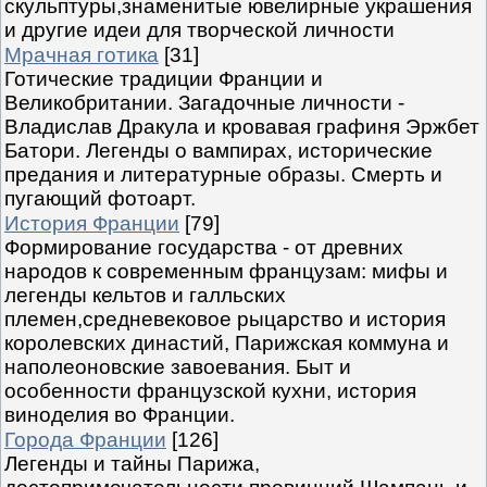
скульптуры,знаменитые ювелирные украшения
и другие идеи для творческой личности
Мрачная готика
[31]
Готические традиции Франции и
Великобритании. Загадочные личности -
Владислав Дракула и кровавая графиня Эржбет
Батори. Легенды о вампирах, исторические
предания и литературные образы. Смерть и
пугающий фотоарт.
История Франции
[79]
Формирование государства - от древних
народов к современным французам: мифы и
легенды кельтов и галльских
племен,средневековое рыцарство и история
королевских династий, Парижская коммуна и
наполеоновские завоевания. Быт и
особенности французской кухни, история
виноделия во Франции.
Города Франции
[126]
Легенды и тайны Парижа,