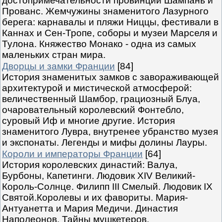
достопримечательности провинций Шампань и
Прованс. Жемчужины знаменитого Лазурного
берега: карнавалы и пляжи Ниццы, фестивали в
Каннах и Сен-Тропе, соборы и музеи Марселя и
Тулона. Княжество Монако - одна из самых
маленьких стран мира.
Дворцы и замки Франции
[84]
История знаменитых замков с завораживающей
архитектурой и мистической атмосферой:
величественный Шамбор, грациозный Блуа,
очаровательный королевский Фонтебло,
суровый Иф и многие другие. История
знаменитого Лувра, внутренее убранство музея
и экспонаты. Легенды и мифы долины Лауры.
Короли и императоры Франции
[64]
История королевских династий: Валуа,
Бурбоны, Капетинги. Людовик XIV Великий-
Король-Солнце. Филипп III Смелый. Людовик IX
Святой.Королевы и их фавориты. Мария-
Антуанетта и Мария Медичи. Династия
Наполеонов. Тайны мушкетеров.