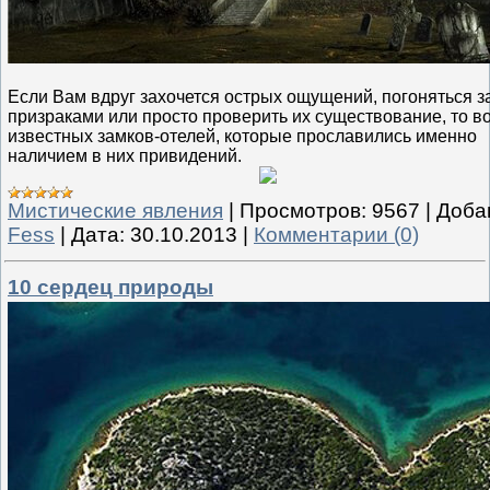
Если Вам вдруг захочется острых ощущений, погоняться з
призраками или просто проверить их существование, то во
известных замков-отелей, которые прославились именно
наличием в них привидений.
Мистические явления
|
Просмотров:
9567
|
Доба
Fess
|
Дата:
30.10.2013
|
Комментарии (0)
10 сердец природы