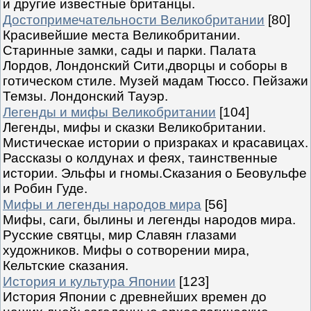
и другие известные британцы.
Достопримечательности Великобритании
[80]
Красивейшие места Великобритании.
Старинные замки, сады и парки. Палата
Лордов, Лондонский Сити,дворцы и соборы в
готическом стиле. Музей мадам Тюссо. Пейзажи
Темзы. Лондонский Тауэр.
Легенды и мифы Великобритании
[104]
Легенды, мифы и сказки Великобритании.
Мистическае истории о призраках и красавицах.
Рассказы о колдунах и феях, таинственные
истории. Эльфы и гномы.Сказания о Беовульфе
и Робин Гуде.
Мифы и легенды народов мира
[56]
Мифы, саги, былины и легенды народов мира.
Русские святцы, мир Славян глазами
художников. Мифы о сотворении мира,
Кельтские сказания.
История и культура Японии
[123]
История Японии с древнейших времен до