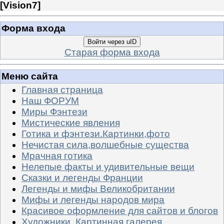
[
Vision7
]
Форма входа
Войти через uID
Старая форма входа
Меню сайта
Главная страница
Наш ФОРУМ
Миры Фэнтези
Мистические явления
Готика и фэнтези.Картинки,фото
Нечистая сила,волшебные существа
Мрачная готика
Нелепые факты и удивительные вещи
Сказки и легенды Франции
Легенды и мифы Великобритании
Мифы и легенды народов мира
Красивое оформление для сайтов и блогов
Художники. Картинная галерея