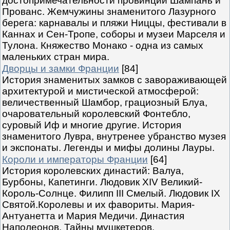
достопримечательности провинций Шампань и
Прованс. Жемчужины знаменитого Лазурного
берега: карнавалы и пляжи Ниццы, фестивали в
Каннах и Сен-Тропе, соборы и музеи Марселя и
Тулона. Княжество Монако - одна из самых
маленьких стран мира.
Дворцы и замки Франции
[84]
История знаменитых замков с завораживающей
архитектурой и мистической атмосферой:
величественный Шамбор, грациозный Блуа,
очаровательный королевский Фонтебло,
суровый Иф и многие другие. История
знаменитого Лувра, внутренее убранство музея
и экспонаты. Легенды и мифы долины Лауры.
Короли и императоры Франции
[64]
История королевских династий: Валуа,
Бурбоны, Капетинги. Людовик XIV Великий-
Король-Солнце. Филипп III Смелый. Людовик IX
Святой.Королевы и их фавориты. Мария-
Антуанетта и Мария Медичи. Династия
Наполеонов. Тайны мушкетеров.