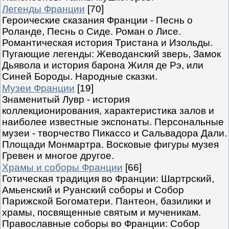
Легенды Франции
[70]
Героические сказания Франции - Песнь о
Роланде, Песнь о Сиде. Роман о Лисе.
Романтическая история Тристана и Изольды.
Пугающие легенды: Жеводанский зверь, Замок
Дьявола и история барона Жиля де Рэ, или
Синей Бороды. Народные сказки.
Музеи Франции
[19]
Знаменитый Лувр - история
коллекционирования, характеристика залов и
наиболее известные экспонаты. Персональные
музеи - творчество Пикассо и Сальвадора Дали.
Площади Монмартра. Восковые фигуры музея
Гревен и многое другое.
Храмы и соборы Франции
[66]
Готическая традиция во Франции: Шартрский,
Амьенский и Руанский соборы и Собор
Парижской Богоматери. Пантеон, базилики и
храмы, посвященные святым и мученикам.
Православные соборы во Франции: Собор