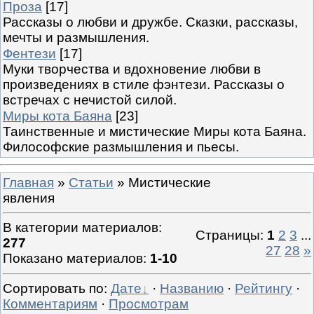
Проза
[17]
Рассказы о любви и дружбе. Сказки, рассказы,
мечты и размышления.
Фентези
[17]
Муки творчества и вдохновение любви в
произведениях в стиле фэнтези. Рассказы о
встречах с нечистой силой.
Миры кота Баяна
[23]
Таинственные и мистические Миры кота Баяна.
Философские размышления и пьесы.
Главная
»
Статьи
» Мистические
явления
В категории материалов
:
Страницы
:
1
2
3
...
277
27
28
»
Показано материалов
:
1-10
Сортировать по
:
Дате
·
Названию
·
Рейтингу
·
Комментариям
·
Просмотрам