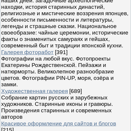
наших дней: загадочные археологические
находки, история старинных династий,
религиозные и мистические воззрения японцев,
особенности письменности и литературы,
легенды и страшные сказки. Национальное
своеобразие: чайные церемонии, исторические
факты о знаменитых самураях и гейшах,
современный быт и традиции японской кухни.
Галерея фоторабот
[391]
Фотографии на любой вкус. Фотопроекты
Екатерины Рождественской. Пейзажи и
натюрморты. Великолепное разнообразие
цветов. Фотографии PIN-UP, моря, озёра и
замки.
Художественная галерея
[689]
Собрание картин русских и зарубежных
художников. Старинные иконы и гравюры.
Произведения старинных и современных
авторов
Красивое оформление для сайтов и блогов
[215]