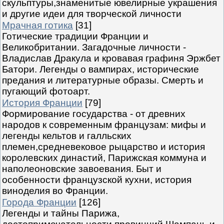
скульптуры,знаменитые ювелирные украшения
и другие идеи для творческой личности
Мрачная готика
[31]
Готические традиции Франции и
Великобритании. Загадочные личности -
Владислав Дракула и кровавая графиня Эржбет
Батори. Легенды о вампирах, исторические
предания и литературные образы. Смерть и
пугающий фотоарт.
История Франции
[79]
Формирование государства - от древних
народов к современным французам: мифы и
легенды кельтов и галльских
племен,средневековое рыцарство и история
королевских династий, Парижская коммуна и
наполеоновские завоевания. Быт и
особенности французской кухни, история
виноделия во Франции.
Города Франции
[126]
Легенды и тайны Парижа,