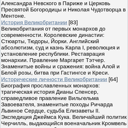
Александра Невского в Париже и Церковь
Пресвятой Богородицы и Николая Чудотворца в
Ментоне.
История Великобритании
[83]
Великобритания от первых монархов до
современности. Королевские династии:
Стюарты, Тюдоры, Йорки. Английский
абсолютизм, суд и казнь Карла I, революция и
установление республики. Реставрация
монархии. Правление Маргарет Тэтчер.
Знаменитые войны и сражения: война Алой и
Белой розы, битва при Гастингсе и Креси.
Исторические личности Великобритании
[64]
Биография прославленных монархов:
трагическая история Дианы Спенсер,
справедливое правление Вильгельма
Завоевателя, знаменитые походы Ричарда
Львиное Сердце, судьба Елизаветы II.
Экспедиция Джеймса Кука. Величайший политик
Черчилль, выдающийся военачальник Кромвель