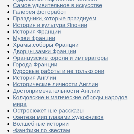
Самое удивительное в искусстве
Галерея фоторабот
Праздники,которые празднуем
История и культура Японии
История Франции
Музеи Франции
Храмы,соборы Франции
Дворцы,замки Франции
Французские короли и императоры
Города Франции
Курсовые работы и не только они
История Англии
Исторические личности Англии
Достопримечательности Англии
Колдовские и магические обряды народов
мира
Остросюжетные рассказы
Фэнтези мир глазами художников
Волшебные истории
-Фанфики по квестам