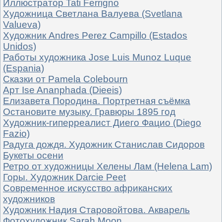
Иллюстратор Tati Ferrigno
Художница Светлана Валуева (Svetlana
Valueva)
Художник Andres Perez Сampillo (Estados
Unidos)
Работы художника Jose Luis Munoz Luque
(Espania)
Сказки от Pamela Colebourn
Арт Ise Ananphada (Dieeis)
Елизавета Породина. Портретная съёмка
Остановите музыку. Гравюры 1895 год
Художник-гиперреалист Диего Фацио (Diego
Fazio)
Радуга дождя. Художник Станислав Сидоров
Букеты осени
Ретро от художницы Хелены Лам (Helena Lam)
Горы. Художник Darcie Peet
Современное искусство африканских
художников
Художник Надия Старовойтова. Акварель
Фотохудожник Sarah Moon