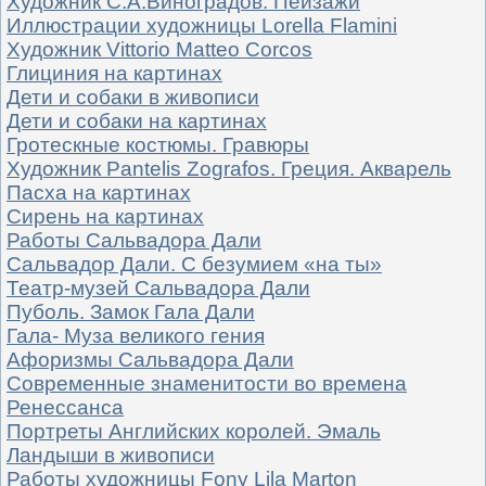
Художник С.А.Виноградов. Пейзажи
Иллюстрации художницы Lorella Flamini
Художник Vittorio Matteo Corcos
Глициния на картинах
Дети и собаки в живописи
Дети и собаки на картинах
Гротескные костюмы. Гравюры
Художник Pantelis Zografos. Греция. Акварель
Пасха на картинах
Сирень на картинах
Работы Сальвадора Дали
Сальвадор Дали. С безумием «на ты»
Театр-музей Сальвадора Дали
Пуболь. Замок Гала Дали
Гала- Муза великого гения
Афоризмы Сальвадора Дали
Современные знаменитости во времена
Ренессанса
Портреты Английских королей. Эмаль
Ландыши в живописи
Работы художницы Fony Lila Marton