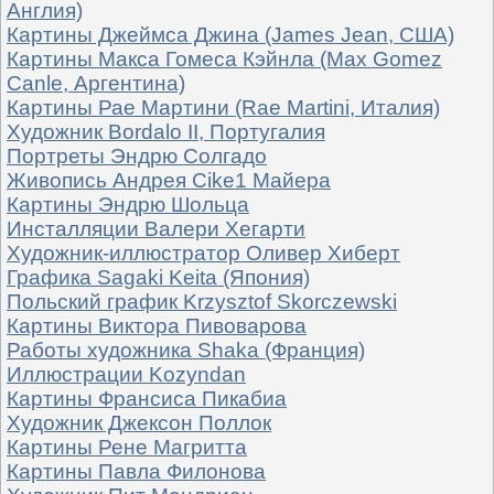
Англия)
Картины Джеймса Джина (James Jean, США)
Картины Макса Гомеса Кэйнла (Max Gomez
Canle, Аргентина)
Картины Рае Мартини (Rae Martini, Италия)
Художник Bordalo II, Португалия
Портреты Эндрю Солгадо
Живопись Андрея Cike1 Майера
Картины Эндрю Шольца
Инсталляции Валери Хегарти
Художник-иллюстратор Оливер Хиберт
Графика Sagaki Keita (Япония)
Польский график Krzysztof Skorczewski
Картины Виктора Пивоварова
Работы художника Shaka (Франция)
Иллюстрации Kozyndan
Картины Франсиса Пикабиа
Художник Джексон Поллок
Картины Рене Магритта
Картины Павла Филонова