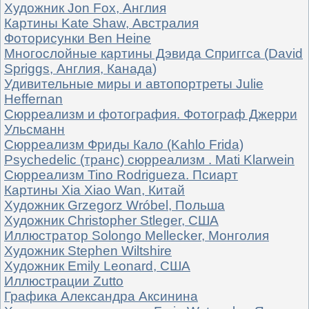
Художник Jon Fox, Англия
Картины Kate Shaw, Австралия
Фоторисунки Ben Heine
Многослойные картины Дэвида Сприггса (David
Spriggs, Англия, Канада)
Удивительные миры и автопортреты Julie
Heffernan
Сюрреализм и фотография. Фотограф Джерри
Ульсманн
Сюрреализм Фриды Кало (Kahlo Frida)
Psychedelic (транс) сюрреализм . Mati Klarwein
Сюрреализм Tino Rodriguezа. Псиарт
Картины Xia Xiao Wan, Китай
Художник Grzegorz Wróbel, Польша
Художник Christopher Stleger, США
Иллюстратор Solongo Mellecker, Монголия
Художник Stephen Wiltshire
Художник Emily Leonard, США
Иллюстрации Zutto
Графика Александра Аксинина