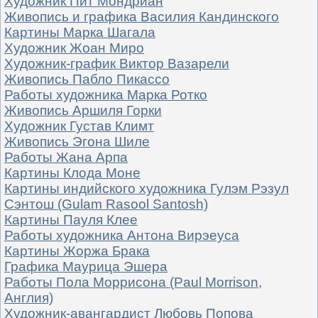
Художник Пит Мондриан
Живопись и графика Василия Кандинского
Картины Марка Шагала
Художник Жоан Миро
Художник-график Виктор Вазарели
Живопись Пабло Пикассо
Работы художника Марка Ротко
Живопись Аршиля Горки
Художник Густав Климт
Живопись Эгона Шиле
Работы Жана Арпа
Картины Клода Моне
Картины индийского художника Гулэм Рэзул
Сэнтош (Gulam Rasool Santosh)
Картины Пауля Клее
Работы художника Антона Вирэеуса
Картины Жоржа Брака
Графика Маурица Эшера
Работы Пола Моррисона (Paul Morrison,
Англия)
Художник-авангардист Любовь Попова