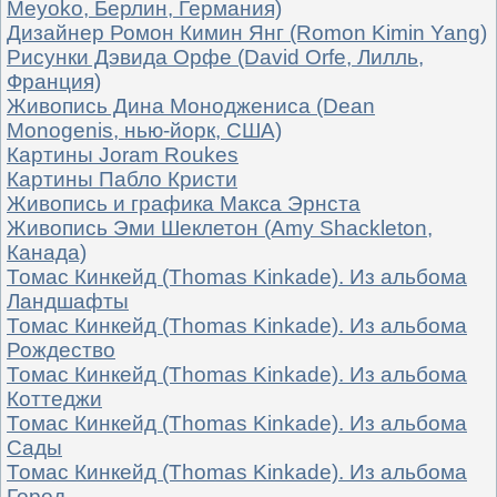
Meyoko, Берлин, Германия)
Дизайнер Ромон Кимин Янг (Romon Kimin Yang)
Рисунки Дэвида Орфе (David Orfe, Лилль,
Франция)
Живопись Дина Моноджениса (Dean
Monogenis, нью-йорк, США)
Картины Joram Roukes
Картины Пабло Кристи
Живопись и графика Макса Эрнста
Живопись Эми Шеклетон (Amy Shackleton,
Канада)
Томас Кинкейд (Thomas Kinkade). Из альбома
Ландшафты
Томас Кинкейд (Thomas Kinkade). Из альбома
Рождество
Томас Кинкейд (Thomas Kinkade). Из альбома
Коттеджи
Томас Кинкейд (Thomas Kinkade). Из альбома
Сады
Томас Кинкейд (Thomas Kinkade). Из альбома
Город