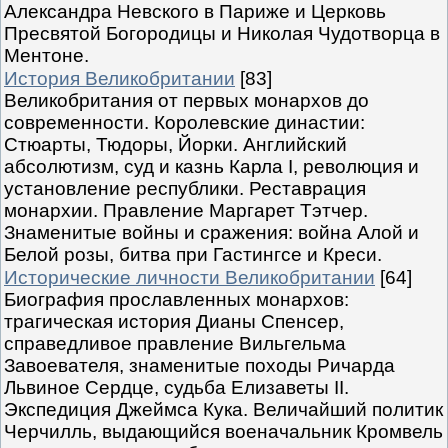
Александра Невского в Париже и Церковь
Пресвятой Богородицы и Николая Чудотворца в
Ментоне.
История Великобритании
[83]
Великобритания от первых монархов до
современности. Королевские династии:
Стюарты, Тюдоры, Йорки. Английский
абсолютизм, суд и казнь Карла I, революция и
установление республики. Реставрация
монархии. Правление Маргарет Тэтчер.
Знаменитые войны и сражения: война Алой и
Белой розы, битва при Гастингсе и Креси.
Исторические личности Великобритании
[64]
Биография прославленных монархов:
трагическая история Дианы Спенсер,
справедливое правление Вильгельма
Завоевателя, знаменитые походы Ричарда
Львиное Сердце, судьба Елизаветы II.
Экспедиция Джеймса Кука. Величайший политик
Черчилль, выдающийся военачальник Кромвель