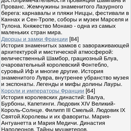
достопримечательности провинций Шампань и
Прованс. Жемчужины знаменитого Лазурного
берега: карнавалы и пляжи Ниццы, фестивали в
Каннах и Сен-Тропе, соборы и музеи Марселя и
Тулона. Княжество Монако - одна из самых
маленьких стран мира.
Дворцы и замки Франции
[84]
История знаменитых замков с завораживающей
архитектурой и мистической атмосферой:
величественный Шамбор, грациозный Блуа,
очаровательный королевский Фонтебло,
суровый Иф и многие другие. История
знаменитого Лувра, внутренее убранство музея
и экспонаты. Легенды и мифы долины Лауры.
Короли и императоры Франции
[64]
История королевских династий: Валуа,
Бурбоны, Капетинги. Людовик XIV Великий-
Король-Солнце. Филипп III Смелый. Людовик IX
Святой.Королевы и их фавориты. Мария-
Антуанетта и Мария Медичи. Династия
Наполеонов. Тайны мушкетеров.