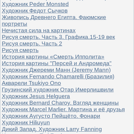
Художник Peder Monsted
Художник Федот Сычков
Живопись Древнего Египта. Фаюмские
портреты
Нечистая сила на картинах
Рисуя смерть. Часть 3. Графика.15-19 век
Рисуя смерть. Часть 2
Рисуя смерть
История картины «Смерть Ипполита»
История картины "Персей и Андромеда"
Художник Джереми Манн (Jeremy Mann)
Художник Fernando Chamarelli (Бразилия)
Акварели Tsukiyo Ono
Грузинский художник Отар Имерлишвили
Художник Jesus Helguera
Художник Bernard Charoy. Взгляд женщины
Художник Marcel Marlier. Мартина и её друзья
Художник Аугусто Пейщёто. Фонари
Художник Hiliuyun
Дикий Запад. Художник Larry Fanning