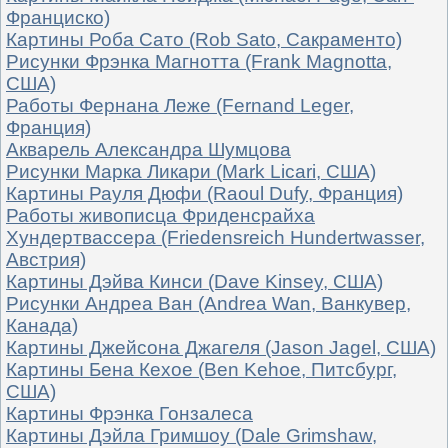
Франциско)
Картины Роба Сато (Rob Sato, Сакраменто)
Рисунки Фрэнка Магнотта (Frank Magnotta,
США)
Работы Фернана Леже (Fernand Leger,
Франция)
Акварель Александра Шумцова
Рисунки Марка Ликари (Mark Licari, США)
Картины Рауля Дюфи (Raoul Dufy, Франция)
Работы живописца Фриденсрайха
Хундертвассера (Friedensreich Hundertwasser,
Австрия)
Картины Дэйва Кинси (Dave Kinsey, США)
Рисунки Андреа Ван (Andrea Wan, Ванкувер,
Канада)
Картины Джейсона Джагеля (Jason Jagel, США)
Картины Бена Кехое (Ben Kehoe, Питсбург,
США)
Картины Фрэнка Гонзалеса
Картины Дэйла Гримшоу (Dale Grimshaw,