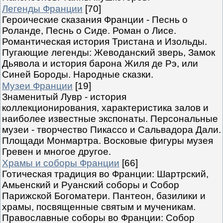
Легенды Франции
[70]
Героические сказания Франции - Песнь о
Роланде, Песнь о Сиде. Роман о Лисе.
Романтическая история Тристана и Изольды.
Пугающие легенды: Жеводанский зверь, Замок
Дьявола и история барона Жиля де Рэ, или
Синей Бороды. Народные сказки.
Музеи Франции
[19]
Знаменитый Лувр - история
коллекционирования, характеристика залов и
наиболее известные экспонаты. Персональные
музеи - творчество Пикассо и Сальвадора Дали.
Площади Монмартра. Восковые фигуры музея
Гревен и многое другое.
Храмы и соборы Франции
[66]
Готическая традиция во Франции: Шартрский,
Амьенский и Руанский соборы и Собор
Парижской Богоматери. Пантеон, базилики и
храмы, посвященные святым и мученикам.
Православные соборы во Франции: Собор