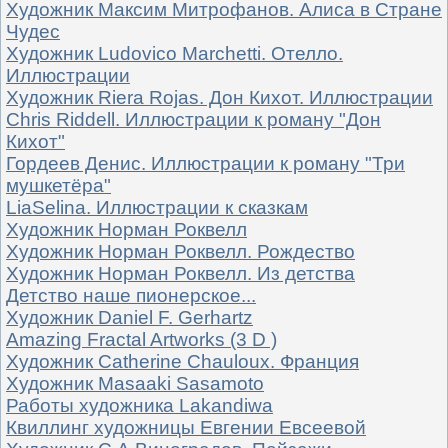
Художник Максим Митрофанов. Алиса в Стране
Чудес
Художник Ludovico Marchetti. Отелло.
Иллюстрации
Художник Riera Rojas. Дон Кихот. Иллюстрации
Chris Riddell. Иллюстрации к роману "Дон
Кихот"
Гордеев Денис. Иллюстрации к роману "Три
мушкетёра"
LiaSelina. Иллюстрации к сказкам
Художник Норман Роквелл
Художник Норман Роквелл. Рождество
Художник Норман Роквелл. Из детства
Детство наше пионерское...
Художник Daniel F. Gerhartz
Amazing Fractal Artworks (3 D )
Художник Catherine Chauloux. Франция
Художник Masaaki Sasamoto
Работы художника Lakandiwa
Квиллинг художницы Евгении Евсеевой