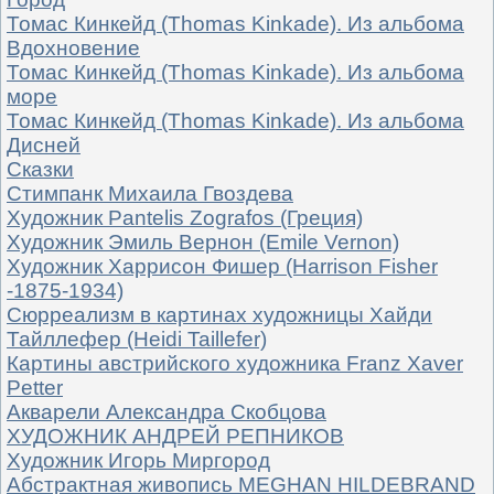
Томас Кинкейд (Thomas Kinkade). Из альбома
Вдохновение
Томас Кинкейд (Thomas Kinkade). Из альбома
море
Томас Кинкейд (Thomas Kinkade). Из альбома
Дисней
Сказки
Стимпанк Михаила Гвоздева
Художник Pantelis Zografos (Греция)
Художник Эмиль Вернон (Emile Vernon)
Художник Харрисон Фишер (Harrison Fisher
-1875-1934)
Сюрреализм в картинах художницы Хайди
Тайллефер (Heidi Taillefer)
Картины австрийского художника Franz Xaver
Petter
Акварели Александра Скобцова
ХУДОЖНИК АНДРЕЙ РЕПНИКОВ
Художник Игорь Миргород
Абстрактная живопись MEGHAN HILDEBRAND