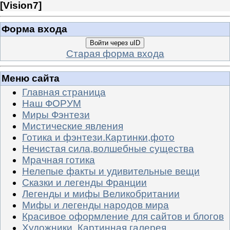
[
Vision7
]
Форма входа
Войти через uID
Старая форма входа
Меню сайта
Главная страница
Наш ФОРУМ
Миры Фэнтези
Мистические явления
Готика и фэнтези.Картинки,фото
Нечистая сила,волшебные существа
Мрачная готика
Нелепые факты и удивительные вещи
Сказки и легенды Франции
Легенды и мифы Великобритании
Мифы и легенды народов мира
Красивое оформление для сайтов и блогов
Художники. Картинная галерея