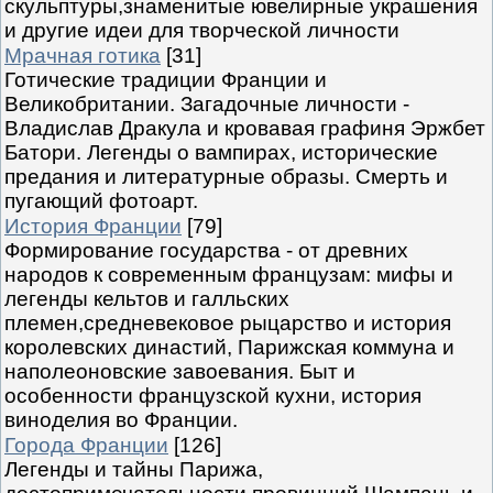
скульптуры,знаменитые ювелирные украшения
и другие идеи для творческой личности
Мрачная готика
[31]
Готические традиции Франции и
Великобритании. Загадочные личности -
Владислав Дракула и кровавая графиня Эржбет
Батори. Легенды о вампирах, исторические
предания и литературные образы. Смерть и
пугающий фотоарт.
История Франции
[79]
Формирование государства - от древних
народов к современным французам: мифы и
легенды кельтов и галльских
племен,средневековое рыцарство и история
королевских династий, Парижская коммуна и
наполеоновские завоевания. Быт и
особенности французской кухни, история
виноделия во Франции.
Города Франции
[126]
Легенды и тайны Парижа,