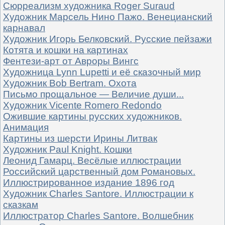
Сюрреализм художника Roger Suraud
Художник Марсель Нино Пажо. Венецианский
карнавал
Художник Игорь Белковский. Русские пейзажи
Котята и кошки на картинах
Фентези-арт от Авроры Вингс
Художница Lynn Lupetti и её сказочный мир
Художник Bob Bertram. Охота
Письмо прощальное — Величие души...
Художник Vicente Romero Redondo
Ожившие картины русских художников.
Анимация
Картины из шерсти Ирины Литвак
Художник Paul Knight. Кошки
Леонид Гамарц. Весёлые иллюстрации
Российский царственный дом Романовых.
Иллюстрированное издание 1896 год
Художник Charles Santore. Иллюстрации к
сказкам
Иллюстратор Charles Santore. Волшебник