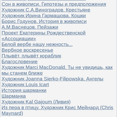
Сон в живописи. Гипотезы и предположения
Художник С.А.Виноградов. Крестьяне
Художник Ирина Гармашова. Кошки
Борис Годунов. История в живописи
А.М.Васнецов. Пейзажи
Проект Екатерины Рождественской
«Ассоциации»
Белой вербе нашу нежность...
Вербное воскресенье
Плывёт, плывёт кораблик
Благословение
Художник Marci MacDonald. Ты не увидишь, как
мы станем ближе
Художник Joanna Sierko-Filipowska. Ангелы
Художник Louis Icart
История шарманки
Шарманка
Художник Kal Gajoum (Ливия)
Из пера в птицу. Художник Крис Мейнард (Chris
Maynard)