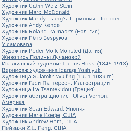
Художник Catrin Welz-Stein
Художник Marci McDonald
Художник Mandy Tsung's. Гармония. Портрет
Художник Andy Kehoe
Художник Roland Palmaerts (Бельгия)
Художник Пётр Безруков
У самовара
Художник Peder Mork Monsted (Дания)
Живопись Полины Лучановой
Итальянский художник Lucius Rossi (1846-1913)
Вернисаж художника Ibaragi Yoshiyuki
Художница Sulamith Wulfing (1901-1989 гг.)
Художник Гэри Паттерсон. Иллюстрации
Художница Ira Tsantekidou (Греция)
Художник-абстракционист Oliver Vernon,
Америка
Художник Sean Edward, Япония
Художник Marie Koetje, США
Художник Andrew Hem, США
Пейзажи Z.L. Feng, США