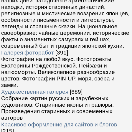
наших дней: загадочные археологические
находки, история старинных династий,
религиозные и мистические воззрения японцев,
особенности письменности и литературы,
легенды и страшные сказки. Национальное
своеобразие: чайные церемонии, исторические
факты о знаменитых самураях и гейшах,
современный быт и традиции японской кухни.
Галерея фоторабот
[391]
Фотографии на любой вкус. Фотопроекты
Екатерины Рождественской. Пейзажи и
натюрморты. Великолепное разнообразие
цветов. Фотографии PIN-UP, моря, озёра и
замки.
Художественная галерея
[689]
Собрание картин русских и зарубежных
художников. Старинные иконы и гравюры.
Произведения старинных и современных
авторов
Красивое оформление для сайтов и блогов
[215]