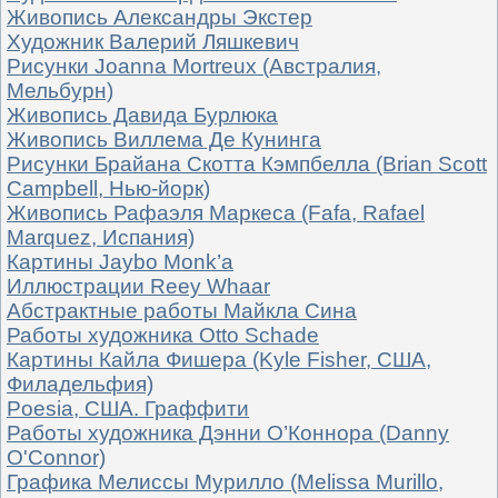
Живопись Александры Экстер
Художник Валерий Ляшкевич
Рисунки Joanna Mortreux (Австралия,
Мельбурн)
Живопись Давида Бурлюка
Живопись Виллема Де Кунинга
Рисунки Брайана Скотта Кэмпбелла (Brian Scott
Campbell, Нью-йорк)
Живопись Рафаэля Маркеса (Fafa, Rafael
Marquez, Испания)
Картины Jaybo Monk’a
Иллюстрации Reey Whaar
Абстрактные работы Майкла Сина
Работы художника Otto Schade
Картины Кайла Фишера (Kyle Fisher, США,
Филадельфия)
Poesia, США. Граффити
Работы художника Дэнни О’Коннора (Danny
O'Connor)
Графика Мелиссы Мурилло (Melissa Murillo,