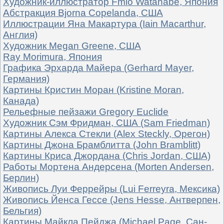
Художник-иллюстратор Fmio Watanabe, Япония
Абстракция Bjornа Copelandа, США
Иллюстрации Яна Макартура (Iain Macarthur,
Англия)
Художник Megan Greene, США
Ray Morimura, Япония
Графика Эрхарда Майера (Gerhard Mayer,
Германия)
Картины Кристин Моран (Kristine Moran,
Канада)
Рельефные пейзажи Gregory Euclide
Художник Сэм Фридман, США (Sam Friedman)
Картины Алекса Стекли (Alex Steckly, Орегон)
Картины Джона Брамблитта (John Bramblitt)
Картины Криса Джордана (Chris Jordan, США)
Работы Мортена Андерсена (Morten Andersen,
Берлин)
Живопись Луи Феррейры (Lui Ferreyra, Мексика)
Живопись Йенса Гессе (Jens Hesse, Антверпен,
Бельгия)
Картины Майкла Пейджа (Michael Page, Сан-