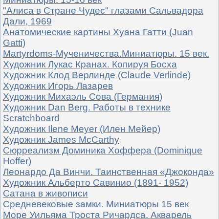
"Алиса в Стране Чудес" глазами Сальвадора
Дали, 1969
Анатомические картины Хуана Гатти (Juan
Gatti)
Martyrdoms-Мученичества.Миниатюры. 15 век.
Художник Лукас Кранах. Копируя Босха
Художник Клод Верлинде (Claude Verlinde)
Художник Игорь Лазарев
Художник Михаэль Сова (Германия)
Художник Dan Berg. Работы в технике
Scratchboard
Художник Ilene Meyer (Илен Мейер)
Художник James McCarthy
Сюрреализм Доминика Хоффера (Dominique
Hoffer)
Леонардо Да Винчи. Таинственная «Джоконда»
Художник Альберто Савинио (1891- 1952)
Сатана в живописи
Средневековые замки. Миниатюры 15 век
Море Уильяма Троста Ричардса. Акварель