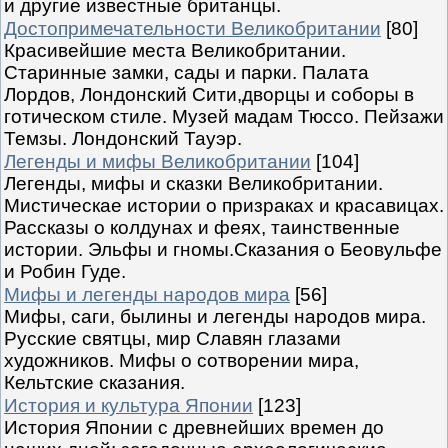
и другие известные британцы.
Достопримечательности Великобритании
[80]
Красивейшие места Великобритании.
Старинные замки, сады и парки. Палата
Лордов, Лондонский Сити,дворцы и соборы в
готическом стиле. Музей мадам Тюссо. Пейзажи
Темзы. Лондонский Тауэр.
Легенды и мифы Великобритании
[104]
Легенды, мифы и сказки Великобритании.
Мистическае истории о призраках и красавицах.
Рассказы о колдунах и феях, таинственные
истории. Эльфы и гномы.Сказания о Беовульфе
и Робин Гуде.
Мифы и легенды народов мира
[56]
Мифы, саги, былины и легенды народов мира.
Русские святцы, мир Славян глазами
художников. Мифы о сотворении мира,
Кельтские сказания.
История и культура Японии
[123]
История Японии с древнейших времен до