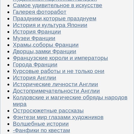
Самое удивительное в искусстве
Галерея фоторабот
Праздники,которые празднуем
История и культура Японии
История Франции
Музеи Франции
Храмы,соборы Франции
Дворцы,замки Франции
Французские короли и императоры
Города Франции
Курсовые работы и не только они
История Англии
Исторические личности Англии
Достопримечательности Англии
Колдовские и магические обряды народов
мира
Остросюжетные рассказы
Фэнтези мир глазами художников
Волшебные истории
-Фанфики по квестам