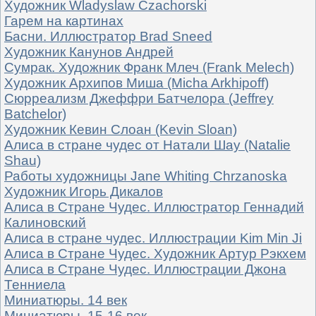
Художник Wladyslaw Czachorski
Гарем на картинах
Басни. Иллюстратор Brad Sneed
Художник Канунов Андрей
Сумрак. Художник Франк Млеч (Frank Melech)
Художник Архипов Миша (Micha Arkhipoff)
Сюрреализм Джеффри Батчелора (Jeffrey
Batchelor)
Художник Кевин Слоан (Kevin Sloan)
Алиса в стране чудес от Натали Шау (Natalie
Shau)
Работы художницы Jane Whiting Chrzanoska
Художник Игорь Дикалов
Алиса в Стране Чудес. Иллюстратор Геннадий
Калиновский
Алиса в стране чудес. Иллюстрации Kim Min Ji
Алиса в Стране Чудес. Художник Артур Рэкхем
Алиса в Стране Чудес. Иллюстрации Джона
Тенниела
Миниатюры. 14 век
Миниатюры. 15-16 век