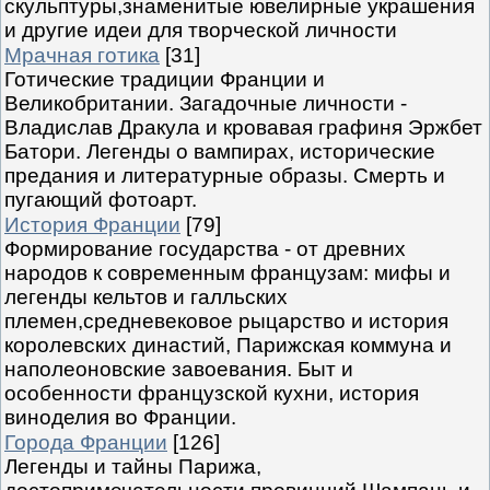
скульптуры,знаменитые ювелирные украшения
и другие идеи для творческой личности
Мрачная готика
[31]
Готические традиции Франции и
Великобритании. Загадочные личности -
Владислав Дракула и кровавая графиня Эржбет
Батори. Легенды о вампирах, исторические
предания и литературные образы. Смерть и
пугающий фотоарт.
История Франции
[79]
Формирование государства - от древних
народов к современным французам: мифы и
легенды кельтов и галльских
племен,средневековое рыцарство и история
королевских династий, Парижская коммуна и
наполеоновские завоевания. Быт и
особенности французской кухни, история
виноделия во Франции.
Города Франции
[126]
Легенды и тайны Парижа,