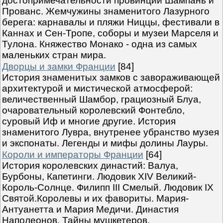
достопримечательности провинций Шампань и
Прованс. Жемчужины знаменитого Лазурного
берега: карнавалы и пляжи Ниццы, фестивали в
Каннах и Сен-Тропе, соборы и музеи Марселя и
Тулона. Княжество Монако - одна из самых
маленьких стран мира.
Дворцы и замки Франции
[84]
История знаменитых замков с завораживающей
архитектурой и мистической атмосферой:
величественный Шамбор, грациозный Блуа,
очаровательный королевский Фонтебло,
суровый Иф и многие другие. История
знаменитого Лувра, внутренее убранство музея
и экспонаты. Легенды и мифы долины Лауры.
Короли и императоры Франции
[64]
История королевских династий: Валуа,
Бурбоны, Капетинги. Людовик XIV Великий-
Король-Солнце. Филипп III Смелый. Людовик IX
Святой.Королевы и их фавориты. Мария-
Антуанетта и Мария Медичи. Династия
Наполеонов. Тайны мушкетеров.