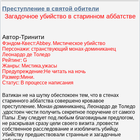
Преступление в святой обители
Загадочное убийство в старинном аббатстве
Автор-Тринити
Фэндом-Квест:Abbey. Мистическое убийство
Персонажи: странствующий монах-доминиканец
Леонардо де Толедо
Рейтинг: G
Жанры: Мистика,ужасы
Предупреждение:Не читать на ночь
Размер:Мини.
Статус: В процессе написания
Ватикан не на шутку обеспокоен тем, что в стенах
старинного аббатства совершено кровавое
преступление. Монах-доминиканец, Леонардо де Толедо
,удостоен чести получить секретное поручение от самого
Папы .Ему следует под любым благовидным предлогом,
не раскрывая сразу цели своего визита ,провести
собственное расследование и изобличить убийцу.
Убийству предшествовали странные и загадочные