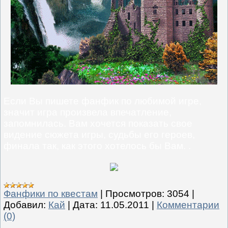
Если Вы пишете фанфик по любимой игре,
значит игра произвела впечатление,
запомнилась. Вам хочется показать свое
видение сюжета игры, судьбы его героев,
финала так, как этого хотелось бы Вам. .
Фанфики по квестам
|
Просмотров:
3054
|
Добавил:
Кай
|
Дата:
11.05.2011
|
Комментарии
(0)