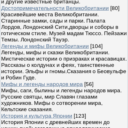
и другие известные британцы.
Достопримечательности Великобритании
[80]
Красивейшие места Великобритании.
Старинные замки, сады и парки. Палата
Лордов, Лондонский Сити,дворцы и соборы в
готическом стиле. Музей мадам Тюссо. Пейзажи
Темзы. Лондонский Тауэр.
Легенды и мифы Великобритании
[104]
Легенды, мифы и сказки Великобритании.
Мистическае истории о призраках и красавицах.
Рассказы о колдунах и феях, таинственные
истории. Эльфы и гномы.Сказания о Беовульфе
и Робин Гуде.
Мифы и легенды народов мира
[56]
Мифы, саги, былины и легенды народов мира.
Русские святцы, мир Славян глазами
художников. Мифы о сотворении мира,
Кельтские сказания.
История и культура Японии
[123]
История Японии с древнейших времен до