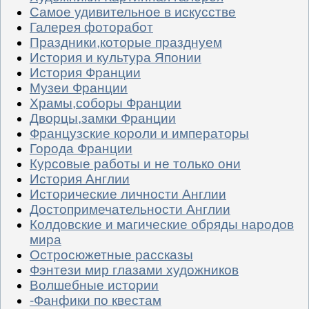
Самое удивительное в искусстве
Галерея фоторабот
Праздники,которые празднуем
История и культура Японии
История Франции
Музеи Франции
Храмы,соборы Франции
Дворцы,замки Франции
Французские короли и императоры
Города Франции
Курсовые работы и не только они
История Англии
Исторические личности Англии
Достопримечательности Англии
Колдовские и магические обряды народов
мира
Остросюжетные рассказы
Фэнтези мир глазами художников
Волшебные истории
-Фанфики по квестам