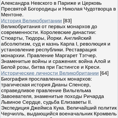
Александра Невского в Париже и Церковь
Пресвятой Богородицы и Николая Чудотворца в
Ментоне.
История Великобритании
[83]
Великобритания от первых монархов до
современности. Королевские династии:
Стюарты, Тюдоры, Йорки. Английский
абсолютизм, суд и казнь Карла I, революция и
установление республики. Реставрация
монархии. Правление Маргарет Тэтчер.
Знаменитые войны и сражения: война Алой и
Белой розы, битва при Гастингсе и Креси.
Исторические личности Великобритании
[64]
Биография прославленных монархов:
трагическая история Дианы Спенсер,
справедливое правление Вильгельма
Завоевателя, знаменитые походы Ричарда
Львиное Сердце, судьба Елизаветы II.
Экспедиция Джеймса Кука. Величайший политик
Черчилль, выдающийся военачальник Кромвель