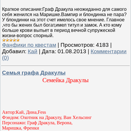
Краткое описание:Граф Дракула неожиданно для самого
себя женился на Маришке.Вампир и блондинка не пара?
У блондинки на этот счет имелось свое мнение. Главное
,что бы жених был богат,имел титул и замок. А кто кому
больше крови выпьет в период вечной супружеской
жизни-вопрос спорный.
Фанфики по квестам
|
Просмотров:
4183
|
Добавил:
Кай
|
Дата:
01.08.2013
|
Комментарии
(0)
Семья графа Дракулы
Семейка Дракулы
Автор:Кай, Дина,Fess
Фэндом: Охотник на Дракулу, Ван Хельсинг
Персонажи: Граф Дракула, Верона,
Маришка, Френки