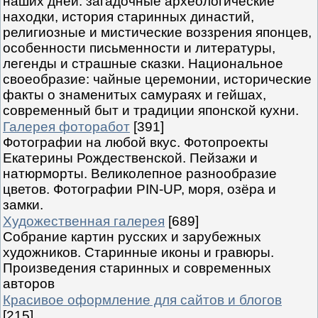
наших дней: загадочные археологические
находки, история старинных династий,
религиозные и мистические воззрения японцев,
особенности письменности и литературы,
легенды и страшные сказки. Национальное
своеобразие: чайные церемонии, исторические
факты о знаменитых самураях и гейшах,
современный быт и традиции японской кухни.
Галерея фоторабот
[391]
Фотографии на любой вкус. Фотопроекты
Екатерины Рождественской. Пейзажи и
натюрморты. Великолепное разнообразие
цветов. Фотографии PIN-UP, моря, озёра и
замки.
Художественная галерея
[689]
Собрание картин русских и зарубежных
художников. Старинные иконы и гравюры.
Произведения старинных и современных
авторов
Красивое оформление для сайтов и блогов
[215]