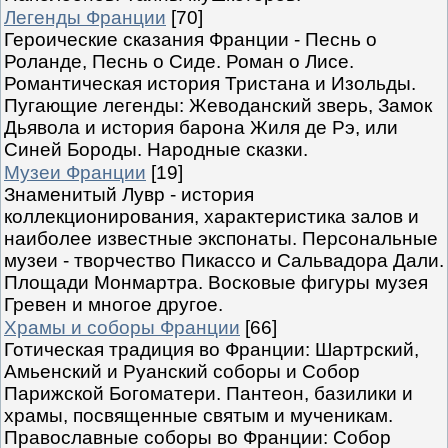
Легенды Франции
[70]
Героические сказания Франции - Песнь о
Роланде, Песнь о Сиде. Роман о Лисе.
Романтическая история Тристана и Изольды.
Пугающие легенды: Жеводанский зверь, Замок
Дьявола и история барона Жиля де Рэ, или
Синей Бороды. Народные сказки.
Музеи Франции
[19]
Знаменитый Лувр - история
коллекционирования, характеристика залов и
наиболее известные экспонаты. Персональные
музеи - творчество Пикассо и Сальвадора Дали.
Площади Монмартра. Восковые фигуры музея
Гревен и многое другое.
Храмы и соборы Франции
[66]
Готическая традиция во Франции: Шартрский,
Амьенский и Руанский соборы и Собор
Парижской Богоматери. Пантеон, базилики и
храмы, посвященные святым и мученикам.
Православные соборы во Франции: Собор