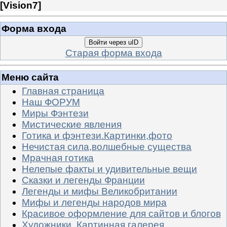
[
Vision7
]
Форма входа
Войти через uID
Старая форма входа
Меню сайта
Главная страница
Наш ФОРУМ
Миры Фэнтези
Мистические явления
Готика и фэнтези.Картинки,фото
Нечистая сила,волшебные существа
Мрачная готика
Нелепые факты и удивительные вещи
Сказки и легенды Франции
Легенды и мифы Великобритании
Мифы и легенды народов мира
Красивое оформление для сайтов и блогов
Художники. Картинная галерея