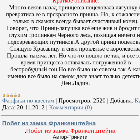
Краткое описание
:
Много веков назад принцесса поцеловала лягушку 
превратила ее в прекрасного принца. Но, к сожален
только в сказках всегда бывает счастливый конец.
Говорят, что Принц-лягушка всё еще жив и бродит 
глухим тропинкам Черного леса, похищая ничего н
подозревающих путников.А другой принц поцелов
Спящую Красавицу и снял проклятье с королевства
Прошла тысяча лет. Но что-то пошло не так, и все э
время принцесса оставалась погруженной в
беспробудный сон.Но все было не совсем так.А ка
именно все было на самом деле знает только детект
Ден Ладин.
Фанфики по квестам
|
Просмотров:
2520
|
Добавил:
К
Дата:
20.11.2012
|
Комментарии (0)
Побег из замка Франкенштейна
.
Побег из замка Франкенштейна
Автор-Тринити