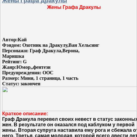
Жены Графа Дракулы
Жены Графа Дракулы
Автор:Кай
Фэндом: Охотник на Дракулу,Ван Хельсинг
Персонажи: Граф Дракула,Верона,
Маришка
Рейтинг: G
Жанр:Юмор,,фентези
Предупреждения: OOC
Размер: Мини, 1 страница, 1 часть
Статус: закончен
Краткое описание:
Граф Дракула перевел своих невест в статус законны
жен. В результате он оказался под каблуком у первой
жены. Вторая супруга наставила ему рога и сбежала о
него. Третья, самая молодая, которой всего двести ле