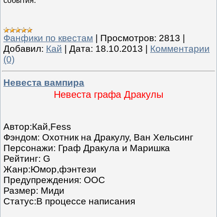
события.
Фанфики по квестам
|
Просмотров:
2813
|
Добавил:
Кай
|
Дата:
18.10.2013
|
Комментарии
(0)
Невеста вампира
Невеста графа Дракулы
Автор:Кай,Fess
Фэндом: Охотник на Дракулу, Ван Хельсинг
Персонажи: Граф Дракула и Маришка
Рейтинг: G
Жанр:Юмор,фэнтези
Предупреждения: OOC
Размер: Миди
Статус:В процессе написания