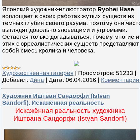
Японский художник-иллюстратор
Ryohei Hase
воплощает в своих работах жутких существ из
темных глубин своего разума, поэтому они част
выглядят довольно зловещими и угрюмыми.
Остается только догадываться, почему многие и
этих сюрреалистических существ представляют
собой смесь кролика и человека.
Художественная галерея
|
Просмотров:
51233
|
Добавил:
Дина
|
Дата:
06.04.2016
|
Комментарии 
Художник Иштван Сандорфи (Istvan
Sandorfi). Искажённая реальность
Искажённая реальность художника
Иштвана Сандорфи (Istvan Sandorfi)