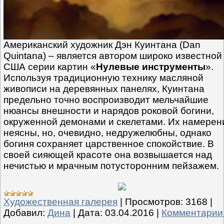
Американский художник Дэн Куинтана (Dan
Quintana) – является автором широко известной
США серии картин «
Нулевые инструменты
».
Используя традиционную технику масляной
живописи на деревянных панелях, Куинтана
предельно точно воспроизводит мельчайшие
нюансы внешности и нарядов роковой богини,
окруженной демонами и скелетами. Их намерен
неясны, но, очевидно, недружелюбны, однако
богиня сохраняет царственное спокойствие. В
своей сияющей красоте она возвышается над
нечистью и мрачным потусторонним пейзажем.
Художественная галерея
|
Просмотров:
3168
|
Добавил:
Дина
|
Дата:
03.04.2016
|
Комментарии 