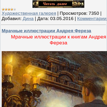
Художественная галерея
|
Просмотров:
7350
|
Добавил:
Дина
|
Дата:
03.05.2016
|
Комментарии 
Мрачные иллюстрации Андрея Фереза
Мрачные иллюстрации к книгам Андрея
Фереза