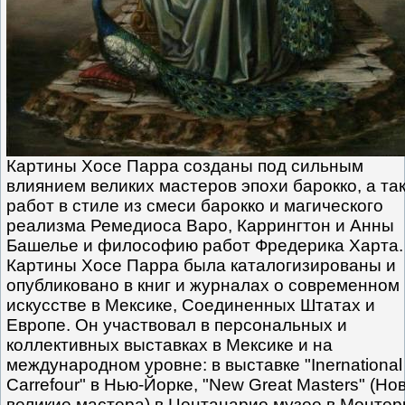
Картины Хосе Парра созданы под сильным
влиянием великих мастеров эпохи барокко, а та
работ в стиле из смеси барокко и магического
реализма Ремедиоса Варо, Каррингтон и Анны
Башелье и философию работ Фредерика Харта.
Картины Хосе Парра была каталогизированы и
опубликовано в книг и журналах о современном
искусстве в Мексике, Соединенных Штатах и
Европе. Он участвовал в персональных и
коллективных выставках в Мексике и на
международном уровне: в выставке "Inernational
Carrefour" в Нью-Йорке, "New Great Masters" (Но
великие мастера) в Центанарио музее в Монтер