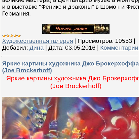
и в выставке "Феникс и драконы" в Шомон и Фих
Германия.
Художественная галерея
|
Просмотров:
10553
|
Добавил:
Дина
|
Дата:
03.05.2016
|
Комментарии 
Яркие картины художника Джо Брокерхоффа
(Joe Brockerhoff)
Яркие картины художника Джо Брокерхоф
(Joe Brockerhoff)