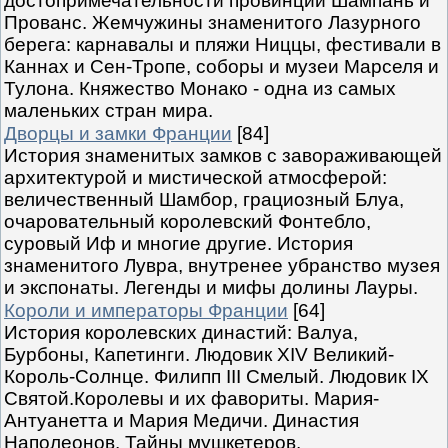
достопримечательности провинций Шампань и
Прованс. Жемчужины знаменитого Лазурного
берега: карнавалы и пляжи Ниццы, фестивали в
Каннах и Сен-Тропе, соборы и музеи Марселя и
Тулона. Княжество Монако - одна из самых
маленьких стран мира.
Дворцы и замки Франции
[84]
История знаменитых замков с завораживающей
архитектурой и мистической атмосферой:
величественный Шамбор, грациозный Блуа,
очаровательный королевский Фонтебло,
суровый Иф и многие другие. История
знаменитого Лувра, внутренее убранство музея
и экспонаты. Легенды и мифы долины Лауры.
Короли и императоры Франции
[64]
История королевских династий: Валуа,
Бурбоны, Капетинги. Людовик XIV Великий-
Король-Солнце. Филипп III Смелый. Людовик IX
Святой.Королевы и их фавориты. Мария-
Антуанетта и Мария Медичи. Династия
Наполеонов. Тайны мушкетеров.