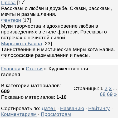
Проза
[17]
Рассказы о любви и дружбе. Сказки, рассказы,
мечты и размышления.
Фентези
[17]
Муки творчества и вдохновение любви в
произведениях в стиле фэнтези. Рассказы о
встречах с нечистой силой.
Миры кота Баяна
[23]
Таинственные и мистические Миры кота Баяна.
Философские размышления и пьесы.
Главная
»
Статьи
» Художественная
галерея
В категории материалов
:
Страницы
:
1
2
3
...
689
68
69
»
Показано материалов
:
1-10
Сортировать по
:
Дате
·
Названию
·
Рейтингу
·
Комментариям
·
Просмотрам