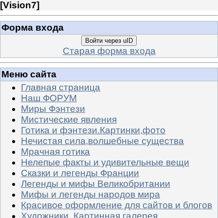
[
Vision7
]
Форма входа
Войти через uID
Старая форма входа
Меню сайта
Главная страница
Наш ФОРУМ
Миры Фэнтези
Мистические явления
Готика и фэнтези.Картинки,фото
Нечистая сила,волшебные существа
Мрачная готика
Нелепые факты и удивительные вещи
Сказки и легенды Франции
Легенды и мифы Великобритании
Мифы и легенды народов мира
Красивое оформление для сайтов и блогов
Художники. Картинная галерея