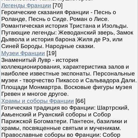
Легенды Франции
[70]
Героические сказания Франции - Песнь о
Роланде, Песнь о Сиде. Роман о Лисе.
Романтическая история Тристана и Изольды.
Пугающие легенды: Жеводанский зверь, Замок
Дьявола и история барона Жиля де Рэ, или
Синей Бороды. Народные сказки.
Музеи Франции
[19]
Знаменитый Лувр - история
коллекционирования, характеристика залов и
наиболее известные экспонаты. Персональные
музеи - творчество Пикассо и Сальвадора Дали.
Площади Монмартра. Восковые фигуры музея
Гревен и многое другое.
Храмы и соборы Франции
[66]
Готическая традиция во Франции: Шартрский,
Амьенский и Руанский соборы и Собор
Парижской Богоматери. Пантеон, базилики и
храмы, посвященные святым и мученикам.
Православные соборы во Франции: Собор