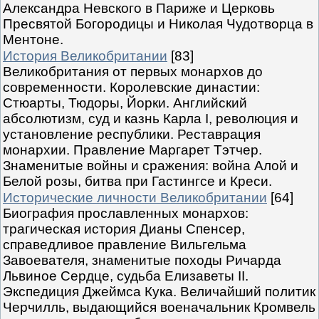
Александра Невского в Париже и Церковь
Пресвятой Богородицы и Николая Чудотворца в
Ментоне.
История Великобритании
[83]
Великобритания от первых монархов до
современности. Королевские династии:
Стюарты, Тюдоры, Йорки. Английский
абсолютизм, суд и казнь Карла I, революция и
установление республики. Реставрация
монархии. Правление Маргарет Тэтчер.
Знаменитые войны и сражения: война Алой и
Белой розы, битва при Гастингсе и Креси.
Исторические личности Великобритании
[64]
Биография прославленных монархов:
трагическая история Дианы Спенсер,
справедливое правление Вильгельма
Завоевателя, знаменитые походы Ричарда
Львиное Сердце, судьба Елизаветы II.
Экспедиция Джеймса Кука. Величайший политик
Черчилль, выдающийся военачальник Кромвель