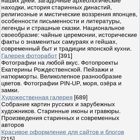
наших дней: загадочные археологические
находки, история старинных династий,
религиозные и мистические воззрения японцев,
особенности письменности и литературы,
легенды и страшные сказки. Национальное
своеобразие: чайные церемонии, исторические
факты о знаменитых самураях и гейшах,
современный быт и традиции японской кухни.
Галерея фоторабот
[391]
Фотографии на любой вкус. Фотопроекты
Екатерины Рождественской. Пейзажи и
натюрморты. Великолепное разнообразие
цветов. Фотографии PIN-UP, моря, озёра и
замки.
Художественная галерея
[689]
Собрание картин русских и зарубежных
художников. Старинные иконы и гравюры.
Произведения старинных и современных
авторов
Красивое оформление для сайтов и блогов
[215]