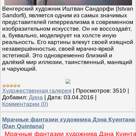
Венгерский художник Иштван Сандорфи (Istvan
Sandorfi), является одним из самых значимых
представителей гиперреализма в современном
изобразительном искусстве. Он не воссоздаёт,
а, буквально, моделирует на холсте иную
реальность. Его картины влекут своей изящной
незавершённостью, своей мрачно-яркой
эстетикой. Это одновременно близкий и
далёкий мир иллюзии, таинственный, манящий
и чарующий.
Художественная галерея
|
Просмотров:
3510
|
Добавил:
Дина
|
Дата:
03.04.2016
|
Комментарии (0)
Мрачные фантазии художника Дэна Куинтана
(Dan Quintana)
Мрачные фантазии художника Дэна Куинт