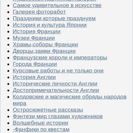
Самое удивительное в искусстве
Галерея фоторабот
Праздники,которые празднуем
История и культура Японии
История Франции
Музеи Франции
Храмы,соборы Франции
Дворцы,замки Франции
Французские короли и императоры
Города Франции
Курсовые работы и не только они
История Англии
Исторические личности Англии
Достопримечательности Англии
Колдовские и магические обряды народов
мира
Остросюжетные рассказы
Фэнтези мир глазами художников
Волшебные истории
-Фанфики по квестам