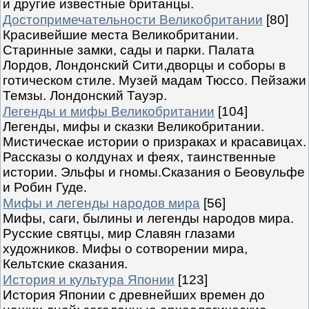
и другие известные британцы.
Достопримечательности Великобритании
[80]
Красивейшие места Великобритании.
Старинные замки, сады и парки. Палата
Лордов, Лондонский Сити,дворцы и соборы в
готическом стиле. Музей мадам Тюссо. Пейзажи
Темзы. Лондонский Тауэр.
Легенды и мифы Великобритании
[104]
Легенды, мифы и сказки Великобритании.
Мистическае истории о призраках и красавицах.
Рассказы о колдунах и феях, таинственные
истории. Эльфы и гномы.Сказания о Беовульфе
и Робин Гуде.
Мифы и легенды народов мира
[56]
Мифы, саги, былины и легенды народов мира.
Русские святцы, мир Славян глазами
художников. Мифы о сотворении мира,
Кельтские сказания.
История и культура Японии
[123]
История Японии с древнейших времен до