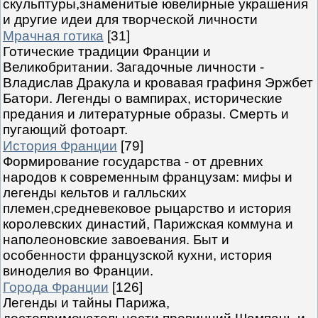
скульптуры,знаменитые ювелирные украшения
и другие идеи для творческой личности
Мрачная готика
[31]
Готические традиции Франции и
Великобритании. Загадочные личности -
Владислав Дракула и кровавая графиня Эржбет
Батори. Легенды о вампирах, исторические
предания и литературные образы. Смерть и
пугающий фотоарт.
История Франции
[79]
Формирование государства - от древних
народов к современным французам: мифы и
легенды кельтов и галльских
племен,средневековое рыцарство и история
королевских династий, Парижская коммуна и
наполеоновские завоевания. Быт и
особенности французской кухни, история
виноделия во Франции.
Города Франции
[126]
Легенды и тайны Парижа,