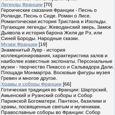
Легенды Франции
[70]
Героические сказания Франции - Песнь о
Роланде, Песнь о Сиде. Роман о Лисе.
Романтическая история Тристана и Изольды.
Пугающие легенды: Жеводанский зверь, Замок
Дьявола и история барона Жиля де Рэ, или
Синей Бороды. Народные сказки.
Музеи Франции
[19]
Знаменитый Лувр - история
коллекционирования, характеристика залов и
наиболее известные экспонаты. Персональные
музеи - творчество Пикассо и Сальвадора Дали.
Площади Монмартра. Восковые фигуры музея
Гревен и многое другое.
Храмы и соборы Франции
[66]
Готическая традиция во Франции: Шартрский,
Амьенский и Руанский соборы и Собор
Парижской Богоматери. Пантеон, базилики и
храмы, посвященные святым и мученикам.
Православные соборы во Франции: Собор