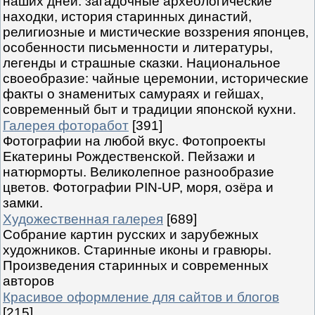
наших дней: загадочные археологические
находки, история старинных династий,
религиозные и мистические воззрения японцев,
особенности письменности и литературы,
легенды и страшные сказки. Национальное
своеобразие: чайные церемонии, исторические
факты о знаменитых самураях и гейшах,
современный быт и традиции японской кухни.
Галерея фоторабот
[391]
Фотографии на любой вкус. Фотопроекты
Екатерины Рождественской. Пейзажи и
натюрморты. Великолепное разнообразие
цветов. Фотографии PIN-UP, моря, озёра и
замки.
Художественная галерея
[689]
Собрание картин русских и зарубежных
художников. Старинные иконы и гравюры.
Произведения старинных и современных
авторов
Красивое оформление для сайтов и блогов
[215]