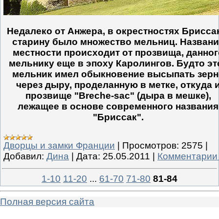
Недалеко от Анжера, в окрестностях Брисса
старину было множество мельниц. Названи
местности происходит от прозвища, данног
мельнику еще в эпоху Каролингов. Будто эт
мельник имел обыкновение высыпать зерн
через дыру, проделанную в метке, откуда 
прозвище "Breche-sac" (дыра в мешке),
лежащее в основе современного названия
"Бриссак".
Дворцы и замки Франции
|
Просмотров:
2575
|
Добавил:
Дина
|
Дата:
25.05.2011
|
Комментарии 
1-10
11-20
...
61-70
71-80
81-84
Полная версия сайта