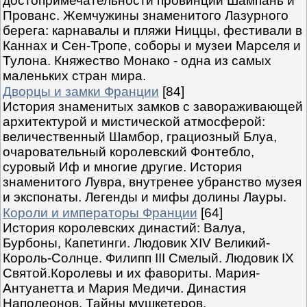
достопримечательности провинций Шампань и
Прованс. Жемчужины знаменитого Лазурного
берега: карнавалы и пляжи Ниццы, фестивали в
Каннах и Сен-Тропе, соборы и музеи Марселя и
Тулона. Княжество Монако - одна из самых
маленьких стран мира.
Дворцы и замки Франции
[84]
История знаменитых замков с завораживающей
архитектурой и мистической атмосферой:
величественный Шамбор, грациозный Блуа,
очаровательный королевский Фонтебло,
суровый Иф и многие другие. История
знаменитого Лувра, внутренее убранство музея
и экспонаты. Легенды и мифы долины Лауры.
Короли и императоры Франции
[64]
История королевских династий: Валуа,
Бурбоны, Капетинги. Людовик XIV Великий-
Король-Солнце. Филипп III Смелый. Людовик IX
Святой.Королевы и их фавориты. Мария-
Антуанетта и Мария Медичи. Династия
Наполеонов. Тайны мушкетеров.