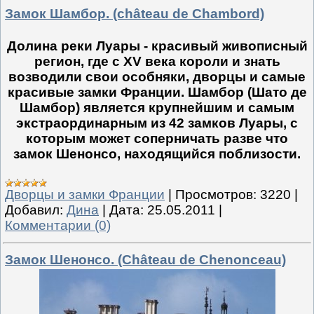
Замок Шамбор. (château de Chambord)
Долина реки Луары - красивый живописный
регион, где с XV века короли и знать
возводили свои особняки, дворцы и самые
красивые замки Франции. Шамбор (Шато де
Шамбор) является крупнейшим и самым
экстраординарным из 42 замков Луары, с
которым может соперничать разве что
замок Шенонсо, находящийся поблизости.
Дворцы и замки Франции
|
Просмотров:
3220
|
Добавил:
Дина
|
Дата:
25.05.2011
|
Комментарии (0)
Замок Шенонсо. (Château de Chenonceau)