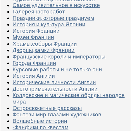
Самое удивительное в искусстве
Галерея фоторабот
Праздники,которые празднуем
История и культура Японии
История Франции
Музеи Франции
Храмы,соборы Франции
Дворцы,замки Франции
Французские короли и императоры
Города Франции
Курсовые работы и не только они
История Англии
Исторические личности Англии
Достопримечательности Англии
Колдовские и магические обряды народов
мира
Остросюжетные рассказы
Фэнтези мир глазами художников
Волшебные истории
-Фанфики по квестам