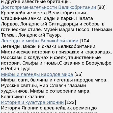
и другие известные британцы.
Достопримечательности Великобритании
[80]
Красивейшие места Великобритании.
Старинные замки, сады и парки. Палата
Лордов, Лондонский Сити,дворцы и соборы в
готическом стиле. Музей мадам Тюссо. Пейзажи
Темзы. Лондонский Тауэр.
Легенды и мифы Великобритании
[104]
Легенды, мифы и сказки Великобритании.
Мистическае истории о призраках и красавицах.
Рассказы о колдунах и феях, таинственные
истории. Эльфы и гномы.Сказания о Беовульфе
и Робин Гуде.
Мифы и легенды народов мира
[56]
Мифы, саги, былины и легенды народов мира.
Русские святцы, мир Славян глазами
художников. Мифы о сотворении мира,
Кельтские сказания.
История и культура Японии
[123]
История Японии с древнейших времен до