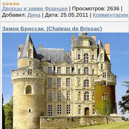
Дворцы и замки Франции
|
Просмотров:
2636
|
Добавил:
Дина
|
Дата:
25.05.2011
|
Комментарии 
Замок Бриссак. (Chateau de Brissac)