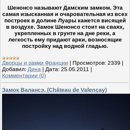
Шенонсо называют Дамским замком. Эта
самая изысканная и очаровательная из всех
построек в долине Луары кажется висящей
в воздухе. Замок Шенонсо стоит на сваях,
укрепленных в грунте на дне реки, а
легкость ему придают арки, возносящие
постройку над водной гладью.
Дворцы и замки Франции
|
Просмотров:
2339
|
Добавил:
Дина
|
Дата:
25.05.2011
|
Комментарии (0)
Замок Валансэ. (Château de Valençay)