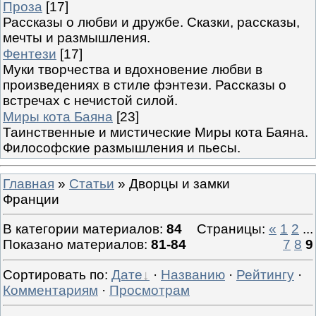
Проза
[17]
Рассказы о любви и дружбе. Сказки, рассказы,
мечты и размышления.
Фентези
[17]
Муки творчества и вдохновение любви в
произведениях в стиле фэнтези. Рассказы о
встречах с нечистой силой.
Миры кота Баяна
[23]
Таинственные и мистические Миры кота Баяна.
Философские размышления и пьесы.
Главная
»
Статьи
» Дворцы и замки
Франции
В категории материалов
:
84
Страницы
:
«
1
2
...
Показано материалов
:
81-84
7
8
9
Сортировать по
:
Дате
·
Названию
·
Рейтингу
·
Комментариям
·
Просмотрам