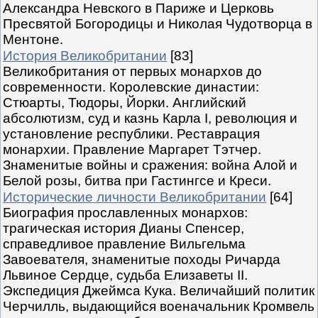
Александра Невского в Париже и Церковь
Пресвятой Богородицы и Николая Чудотворца в
Ментоне.
История Великобритании
[83]
Великобритания от первых монархов до
современности. Королевские династии:
Стюарты, Тюдоры, Йорки. Английский
абсолютизм, суд и казнь Карла I, революция и
установление республики. Реставрация
монархии. Правление Маргарет Тэтчер.
Знаменитые войны и сражения: война Алой и
Белой розы, битва при Гастингсе и Креси.
Исторические личности Великобритании
[64]
Биография прославленных монархов:
трагическая история Дианы Спенсер,
справедливое правление Вильгельма
Завоевателя, знаменитые походы Ричарда
Львиное Сердце, судьба Елизаветы II.
Экспедиция Джеймса Кука. Величайший политик
Черчилль, выдающийся военачальник Кромвель