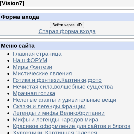
[
Vision7
]
Форма входа
Войти через uID
Старая форма входа
Меню сайта
Главная страница
Наш ФОРУМ
Миры Фэнтези
Мистические явления
Готика и фэнтези.Картинки,фото
Нечистая сила,волшебные существа
Мрачная готика
Нелепые факты и удивительные вещи
Сказки и легенды Франции
Легенды и мифы Великобритании
Мифы и легенды народов мира
Красивое оформление для сайтов и блогов
Художники. Картинная галерея