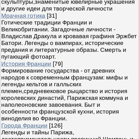
скульптуры,знаменитые ювелирные украшения
и другие идеи для творческой личности
Мрачная готика
[31]
Готические традиции Франции и
Великобритании. Загадочные личности -
Владислав Дракула и кровавая графиня Эржбет
Батори. Легенды о вампирах, исторические
предания и литературные образы. Смерть и
пугающий фотоарт.
История Франции
[79]
Формирование государства - от древних
народов к современным французам: мифы и
легенды кельтов и галльских
племен,средневековое рыцарство и история
королевских династий, Парижская коммуна и
наполеоновские завоевания. Быт и
особенности французской кухни, история
виноделия во Франции.
Города Франции
[126]
Легенды и тайны Парижа,