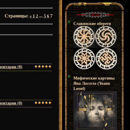
Страницы
:
...
7
«
1
2
5
6
Славянские обереги
ентарии (0)
Мифические картины
Яна Лоссела (Yoann
Lossel)
ентарии (0)