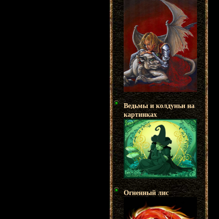
Ведьмы и колдуньи на
картинках
Огненный лис