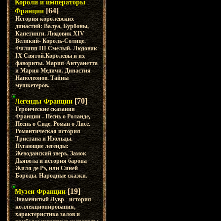
Короли и императоры
[64]
Франции
История королевских
династий: Валуа, Бурбоны,
Капетинги. Людовик XIV
Великий- Король-Солнце.
Филипп III Смелый. Людовик
IX Святой.Королевы и их
фавориты. Мария-Антуанетта
и Мария Медичи. Династия
Наполеонов. Тайны
мушкетеров.
[70]
Легенды Франции
Героические сказания
Франции - Песнь о Роланде,
Песнь о Сиде. Роман о Лисе.
Романтическая история
Тристана и Изольды.
Пугающие легенды:
Жеводанский зверь, Замок
Дьявола и история барона
Жиля де Рэ, или Синей
Бороды. Народные сказки.
[19]
Музеи Франции
Знаменитый Лувр - история
коллекционирования,
характеристика залов и