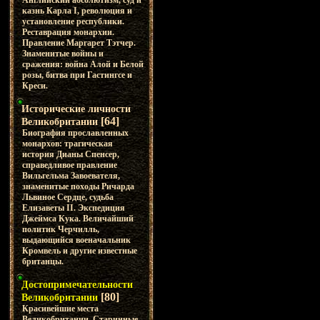
Английский абсолютизм, суд и
казнь Карла I, революция и
установление республики.
Реставрация монархии.
Правление Маргарет Тэтчер.
Знаменитые войны и
сражения: война Алой и Белой
розы, битва при Гастингсе и
Креси.
Исторические личности
[64]
Великобритании
Биография прославленных
монархов: трагическая
история Дианы Спенсер,
справедливое правление
Вильгельма Завоевателя,
знаменитые походы Ричарда
Львиное Сердце, судьба
Елизаветы II. Экспедиция
Джеймса Кука. Величайший
политик Черчилль,
выдающийся военачальник
Кромвель и другие известные
британцы.
Достопримечательности
[80]
Великобритании
Красивейшие места
Великобритании. Старинные