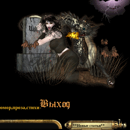
юмор,проза,стихи
**Новые статьи**