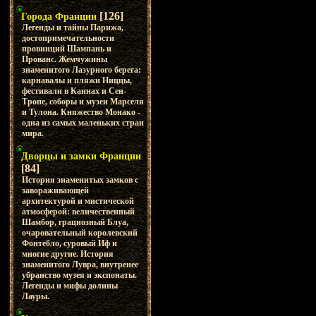
[126]
Города Франции
Легенды и тайны Парижа,
достопримечательности
провинций Шампань и
Прованс. Жемчужины
знаменитого Лазурного берега:
карнавалы и пляжи Ниццы,
фестивали в Каннах и Сен-
Тропе, соборы и музеи Марселя
и Тулона. Княжество Монако -
одна из самых маленьких стран
мира.
Дворцы и замки Франции
[84]
История знаменитых замков с
завораживающей
архитектурой и мистической
атмосферой: величественный
Шамбор, грациозный Блуа,
очаровательный королевский
Фонтебло, суровый Иф и
многие другие. История
знаменитого Лувра, внутренее
убранство музея и экспонаты.
Легенды и мифы долины
Лауры.