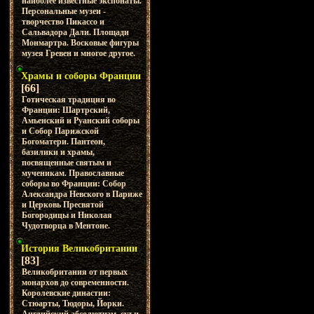
наиболее известные экспонаты.
Персональные музеи -
творчество Пикассо и
Сальвадора Дали. Площади
Монмартра. Восковые фигуры
музея Гревен и многое другое.
Храмы и соборы Франции
[66]
Готическая традиция во
Франции: Шартрский,
Амьенский и Руанский соборы
и Собор Парижской
Богоматери. Пантеон,
базилики и храмы,
посвященные святым и
мученикам. Православные
соборы во Франции: Собор
Александра Невского в Париже
и Церковь Пресвятой
Богородицы и Николая
Чудотворца в Ментоне.
История Великобритании
[83]
Великобритания от первых
монархов до современности.
Королевские династии:
Стюарты, Тюдоры, Йорки.