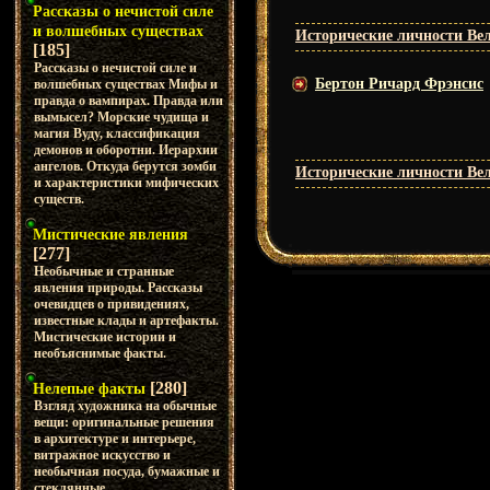
Рассказы о нечистой силе
и волшебных существах
Исторические личности Ве
[185]
Рассказы о нечистой силе и
Бертон Ричард Фрэнсис
волшебных существах Мифы и
правда о вампирах. Правда или
вымысел? Морские чудища и
магия Вуду, классификация
демонов и оборотни. Иерархии
ангелов. Откуда берутся зомби
Исторические личности Ве
и характеристики мифических
существ.
Мистические явления
[277]
Необычные и странные
явления природы. Рассказы
очевидцев о привидениях,
известные клады и артефакты.
Мистические истории и
необъяснимые факты.
[280]
Нелепые факты
Взгляд художника на обычные
вещи: оригинальные решения
в архитектуре и интерьере,
витражное искусство и
необычная посуда, бумажные и
стеклянные