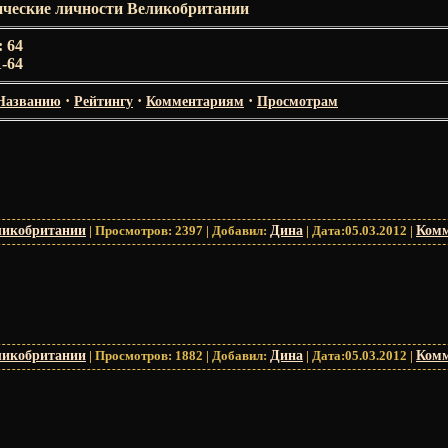
ические личности Великобритании
:
64
1-64
·
·
·
Названию
Рейтингу
Комментариям
Просмотрам
ликобритании
|
Просмотров:
2397
|
Добавил:
Дина
|
Дата:
05.03.2012
|
Комм
ликобритании
|
Просмотров:
1882
|
Добавил:
Дина
|
Дата:
05.03.2012
|
Комм