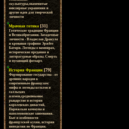
скульптуры,знаменитые
ювелирные украшения и
другие идеи для творческой
личности
[31]
Мрачная готика
Готические традиции Франции
и Великобритании. Загадочные
личности - Владислав Дракула
и кровавая графиня Эржбет
Батори. Легенды о вампирах,
исторические предания и
литературные образы. Смерть
и пугающий фотоарт.
[79]
История Франции
Формирование государства - от
древних народов к
современным французам:
мифы и легенды кельтов и
галльских
племен,средневековое
рыцарство и история
королевских династий,
Парижская коммуна и
наполеоновские завоевания.
Быт и особенности
французской кухни, история
виноделия во Франции.