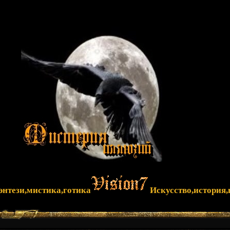
фэнтези,мистика,готика
Искусство,история,