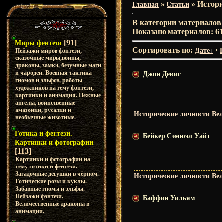
»
» Истор
Главная
Статьи
В категории материалов
Показано материалов
:
6
[91]
Миры фентези
Сортировать по
:
·
Дате
Пейзажи миров фэнтези,
сказочные миры,воины,
драконы, замки, безумные маги
и чародеи. Военная тактика
Джон Девис
гномов и эльфов, работы
художников на тему фэнтези,
картинки и анимация. Нежные
ангелы, воинственные
амазонки, русалки и
Исторические личности Ве
необычные животные.
Готика и фентези.
Бейкер Сэмюэл Уайт
Картинки и фотографии
[113]
Картинки и фотографии на
тему готики и фентези.
Загадочные девушки в чёрном.
Исторические личности Ве
Готические розы и куклы.
Забавные гномы и эльфы.
Пейзажи фэнтези.
Баффин Уильям
Величественные драконы в
анимации.