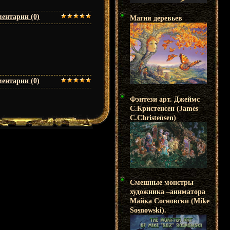
ентарии (0)
Магия деревьев
ентарии (0)
Фэнтези арт. Джеймс
С.Кристенсен (James
C.Christensen)
Смешные монстры
художника –аниматора
Майка Сосновски (Mike
Sosnowski).