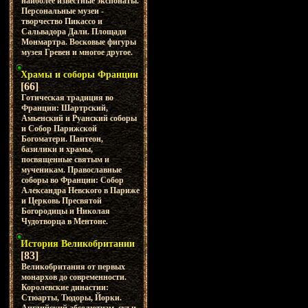
наиболее известные экспонаты.
Персональные музеи -
творчество Пикассо и
Сальвадора Дали. Площади
Монмартра. Восковые фигуры
музея Гревен и многое другое.
Храмы и соборы Франции
[66]
Готическая традиция во
Франции: Шартрский,
Амьенский и Руанский соборы
и Собор Парижской
Богоматери. Пантеон,
базилики и храмы,
посвященные святым и
мученикам. Православные
соборы во Франции: Собор
Александра Невского в Париже
и Церковь Пресвятой
Богородицы и Николая
Чудотворца в Ментоне.
История Великобритании
[83]
Великобритания от первых
монархов до современности.
Королевские династии:
Стюарты, Тюдоры, Йорки.