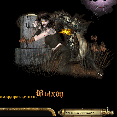
юмор,проза,стихи
**Новые статьи**