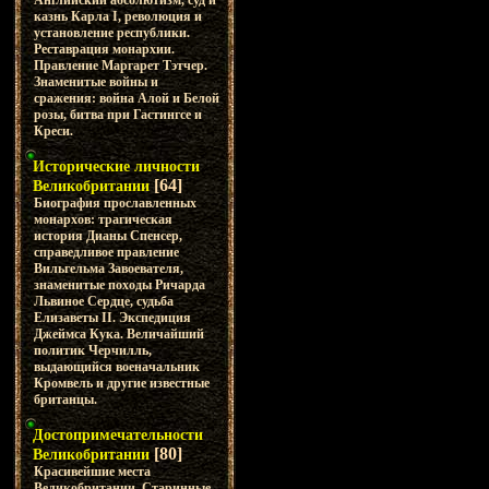
Английский абсолютизм, суд и
казнь Карла I, революция и
установление республики.
Реставрация монархии.
Правление Маргарет Тэтчер.
Знаменитые войны и
сражения: война Алой и Белой
розы, битва при Гастингсе и
Креси.
Исторические личности
[64]
Великобритании
Биография прославленных
монархов: трагическая
история Дианы Спенсер,
справедливое правление
Вильгельма Завоевателя,
знаменитые походы Ричарда
Львиное Сердце, судьба
Елизаветы II. Экспедиция
Джеймса Кука. Величайший
политик Черчилль,
выдающийся военачальник
Кромвель и другие известные
британцы.
Достопримечательности
[80]
Великобритании
Красивейшие места
Великобритании. Старинные