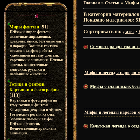
»
» Мифы 
Главная
Статьи
В категории материалов
Показано материалов
:
5
[91]
Миры фентези
Сортировать по
:
·
Дате
Пейзажи миров фэнтези,
сказочные миры,воины,
драконы, замки, безумные маги
и чародеи. Военная тактика
Символ правды славян - 
гномов и эльфов, работы
художников на тему фэнтези,
картинки и анимация. Нежные
ангелы, воинственные
амазонки, русалки и
Мифы и легенды народов 
необычные животные.
Готика и фентези.
Мифы о славянских бога
Картинки и фотографии
[113]
Картинки и фотографии на
тему готики и фентези.
Загадочные девушки в чёрном.
Мифы и легенды народов 
Готические розы и куклы.
Забавные гномы и эльфы.
Пейзажи фэнтези.
Кельтская легенда о соз
Величественные драконы в
анимации.