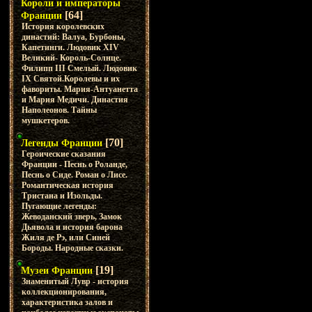
Короли и императоры
[64]
Франции
История королевских
династий: Валуа, Бурбоны,
Капетинги. Людовик XIV
Великий- Король-Солнце.
Филипп III Смелый. Людовик
IX Святой.Королевы и их
фавориты. Мария-Антуанетта
и Мария Медичи. Династия
Наполеонов. Тайны
мушкетеров.
[70]
Легенды Франции
Героические сказания
Франции - Песнь о Роланде,
Песнь о Сиде. Роман о Лисе.
Романтическая история
Тристана и Изольды.
Пугающие легенды:
Жеводанский зверь, Замок
Дьявола и история барона
Жиля де Рэ, или Синей
Бороды. Народные сказки.
[19]
Музеи Франции
Знаменитый Лувр - история
коллекционирования,
характеристика залов и