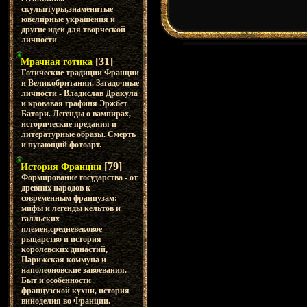
скульптуры,знаменитые
ювелирные украшения и
другие идеи для творческой
личности
[31]
Мрачная готика
Готические традиции Франции
и Великобритании. Загадочные
личности - Владислав Дракула
и кровавая графиня Эржбет
Батори. Легенды о вампирах,
исторические предания и
литературные образы. Смерть
и пугающий фотоарт.
[79]
История Франции
Формирование государства - от
древних народов к
современным французам:
мифы и легенды кельтов и
галльских
племен,средневековое
рыцарство и история
королевских династий,
Парижская коммуна и
наполеоновские завоевания.
Быт и особенности
французской кухни, история
виноделия во Франции.