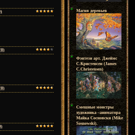
Магия деревьев
)
(0)
Фэнтези арт. Джеймс
С.Кристенсен (James
C.Christensen)
(0)
Смешные монстры
художника –аниматора
Майка Сосновски (Mike
Sosnowski).
0)