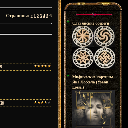
Страницы
:
6
«
1
2
3
4
5
Славянские обереги
0)
Мифические картины
Яна Лоссела (Yoann
Lossel)
(0)