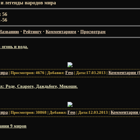
и легенды народов мира
:
56
1-56
·
·
·
Названию
Рейтингу
Комментариям
Просмотрам
огонь и вода.
мира
|
Просмотров:
4676
|
Добавил:
Fess
|
Дата:
17.03.2013
|
Комментарии (
х: Роде, Свароге, Даждьбоге, Мокоши.
мира
|
Просмотров:
30868
|
Добавил:
Fess
|
Дата:
12.03.2013
|
Комментарии 
дании 9 миров