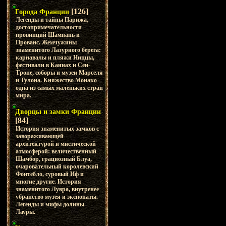
[126]
Города Франции
Легенды и тайны Парижа,
достопримечательности
провинций Шампань и
Прованс. Жемчужины
знаменитого Лазурного берега:
карнавалы и пляжи Ниццы,
фестивали в Каннах и Сен-
Тропе, соборы и музеи Марселя
и Тулона. Княжество Монако -
одна из самых маленьких стран
мира.
Дворцы и замки Франции
[84]
История знаменитых замков с
завораживающей
архитектурой и мистической
атмосферой: величественный
Шамбор, грациозный Блуа,
очаровательный королевский
Фонтебло, суровый Иф и
многие другие. История
знаменитого Лувра, внутренее
убранство музея и экспонаты.
Легенды и мифы долины
Лауры.