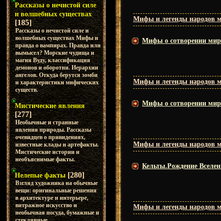
Рассказы о нечистой силе
и волшебных существах
Мифы и легенды народов 
[185]
Рассказы о нечистой силе и
волшебных существах Мифы и
Мифы о сотворении мира
правда о вампирах. Правда или
вымысел? Морские чудища и
магия Вуду, классификация
демонов и оборотни. Иерархии
ангелов. Откуда берутся зомби
Мифы и легенды народов 
и характеристики мифических
существ.
Мифы о сотворении мира
Мистические явления
[277]
Необычные и странные
явления природы. Рассказы
очевидцев о привидениях,
Мифы и легенды народов 
известные клады и артефакты.
Мистические истории и
необъяснимые факты.
Кельты.Рождение Вселен
[280]
Нелепые факты
Взгляд художника на обычные
вещи: оригинальные решения
в архитектуре и интерьере,
витражное искусство и
Мифы и легенды народов 
необычная посуда, бумажные и
стеклянные