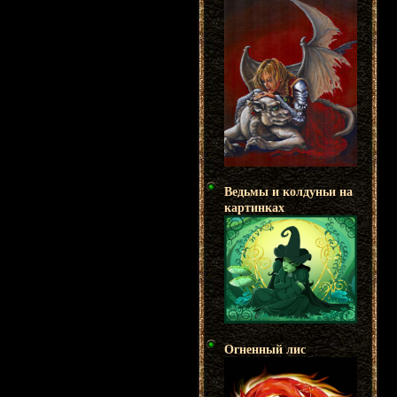
Ведьмы и колдуньи на
картинках
Огненный лис