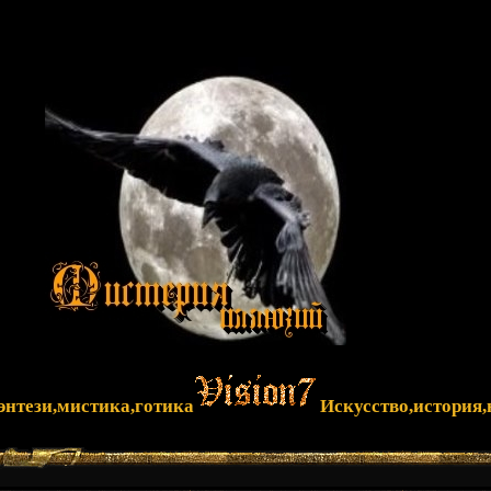
фэнтези,мистика,готика
Искусство,история,