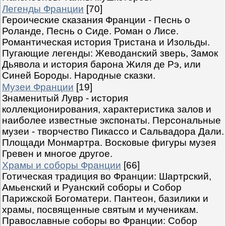
Легенды Франции
[70]
Героические сказания Франции - Песнь о
Роланде, Песнь о Сиде. Роман о Лисе.
Романтическая история Тристана и Изольды.
Пугающие легенды: Жеводанский зверь, Замок
Дьявола и история барона Жиля де Рэ, или
Синей Бороды. Народные сказки.
Музеи Франции
[19]
Знаменитый Лувр - история
коллекционирования, характеристика залов и
наиболее известные экспонаты. Персональные
музеи - творчество Пикассо и Сальвадора Дали.
Площади Монмартра. Восковые фигуры музея
Гревен и многое другое.
Храмы и соборы Франции
[66]
Готическая традиция во Франции: Шартрский,
Амьенский и Руанский соборы и Собор
Парижской Богоматери. Пантеон, базилики и
храмы, посвященные святым и мученикам.
Православные соборы во Франции: Собор