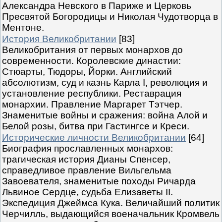
Александра Невского в Париже и Церковь
Пресвятой Богородицы и Николая Чудотворца в
Ментоне.
История Великобритании
[83]
Великобритания от первых монархов до
современности. Королевские династии:
Стюарты, Тюдоры, Йорки. Английский
абсолютизм, суд и казнь Карла I, революция и
установление республики. Реставрация
монархии. Правление Маргарет Тэтчер.
Знаменитые войны и сражения: война Алой и
Белой розы, битва при Гастингсе и Креси.
Исторические личности Великобритании
[64]
Биография прославленных монархов:
трагическая история Дианы Спенсер,
справедливое правление Вильгельма
Завоевателя, знаменитые походы Ричарда
Львиное Сердце, судьба Елизаветы II.
Экспедиция Джеймса Кука. Величайший политик
Черчилль, выдающийся военачальник Кромвель