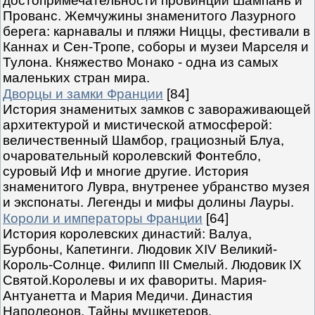
достопримечательности провинций Шампань и
Прованс. Жемчужины знаменитого Лазурного
берега: карнавалы и пляжи Ниццы, фестивали в
Каннах и Сен-Тропе, соборы и музеи Марселя и
Тулона. Княжество Монако - одна из самых
маленьких стран мира.
Дворцы и замки Франции
[84]
История знаменитых замков с завораживающей
архитектурой и мистической атмосферой:
величественный Шамбор, грациозный Блуа,
очаровательный королевский Фонтебло,
суровый Иф и многие другие. История
знаменитого Лувра, внутренее убранство музея
и экспонаты. Легенды и мифы долины Лауры.
Короли и императоры Франции
[64]
История королевских династий: Валуа,
Бурбоны, Капетинги. Людовик XIV Великий-
Король-Солнце. Филипп III Смелый. Людовик IX
Святой.Королевы и их фавориты. Мария-
Антуанетта и Мария Медичи. Династия
Наполеонов. Тайны мушкетеров.