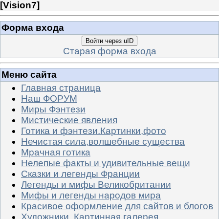
[
Vision7
]
Форма входа
Войти через uID
Старая форма входа
Меню сайта
Главная страница
Наш ФОРУМ
Миры Фэнтези
Мистические явления
Готика и фэнтези.Картинки,фото
Нечистая сила,волшебные существа
Мрачная готика
Нелепые факты и удивительные вещи
Сказки и легенды Франции
Легенды и мифы Великобритании
Мифы и легенды народов мира
Красивое оформление для сайтов и блогов
Художники. Картинная галерея