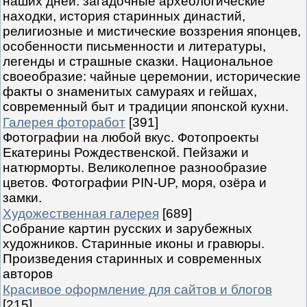
наших дней: загадочные археологические
находки, история старинных династий,
религиозные и мистические воззрения японцев,
особенности письменности и литературы,
легенды и страшные сказки. Национальное
своеобразие: чайные церемонии, исторические
факты о знаменитых самураях и гейшах,
современный быт и традиции японской кухни.
Галерея фоторабот
[391]
Фотографии на любой вкус. Фотопроекты
Екатерины Рождественской. Пейзажи и
натюрморты. Великолепное разнообразие
цветов. Фотографии PIN-UP, моря, озёра и
замки.
Художественная галерея
[689]
Собрание картин русских и зарубежных
художников. Старинные иконы и гравюры.
Произведения старинных и современных
авторов
Красивое оформление для сайтов и блогов
[215]