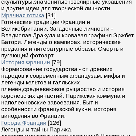
скульптуры,знаменитые ювелирные украшения
и другие идеи для творческой личности
Мрачная готика
[31]
Готические традиции Франции и
Великобритании. Загадочные личности -
Владислав Дракула и кровавая графиня Эржбет
Батори. Легенды о вампирах, исторические
предания и литературные образы. Смерть и
пугающий фотоарт.
История Франции
[79]
Формирование государства - от древних
народов к современным французам: мифы и
легенды кельтов и галльских
племен,средневековое рыцарство и история
королевских династий, Парижская коммуна и
наполеоновские завоевания. Быт и
особенности французской кухни, история
виноделия во Франции.
Города Франции
[126]
Легенды и тайны Парижа,