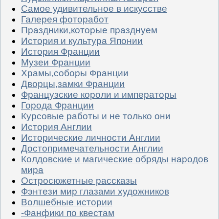
Самое удивительное в искусстве
Галерея фоторабот
Праздники,которые празднуем
История и культура Японии
История Франции
Музеи Франции
Храмы,соборы Франции
Дворцы,замки Франции
Французские короли и императоры
Города Франции
Курсовые работы и не только они
История Англии
Исторические личности Англии
Достопримечательности Англии
Колдовские и магические обряды народов
мира
Остросюжетные рассказы
Фэнтези мир глазами художников
Волшебные истории
-Фанфики по квестам