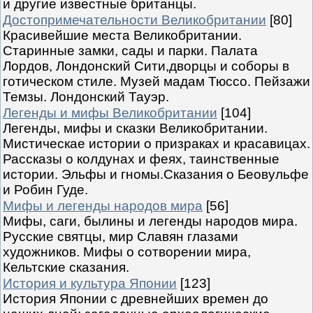
и другие известные британцы.
Достопримечательности Великобритании
[80]
Красивейшие места Великобритании.
Старинные замки, сады и парки. Палата
Лордов, Лондонский Сити,дворцы и соборы в
готическом стиле. Музей мадам Тюссо. Пейзажи
Темзы. Лондонский Тауэр.
Легенды и мифы Великобритании
[104]
Легенды, мифы и сказки Великобритании.
Мистическае истории о призраках и красавицах.
Рассказы о колдунах и феях, таинственные
истории. Эльфы и гномы.Сказания о Беовульфе
и Робин Гуде.
Мифы и легенды народов мира
[56]
Мифы, саги, былины и легенды народов мира.
Русские святцы, мир Славян глазами
художников. Мифы о сотворении мира,
Кельтские сказания.
История и культура Японии
[123]
История Японии с древнейших времен до