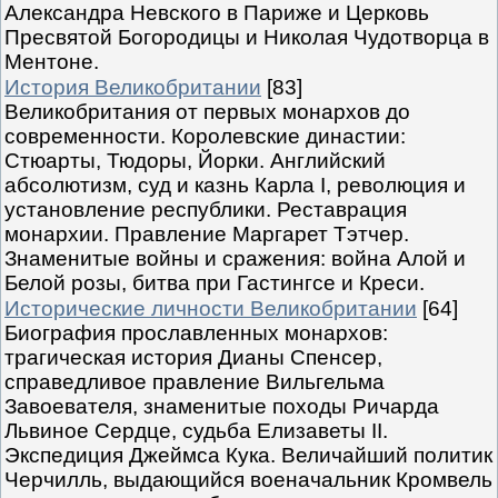
Александра Невского в Париже и Церковь
Пресвятой Богородицы и Николая Чудотворца в
Ментоне.
История Великобритании
[83]
Великобритания от первых монархов до
современности. Королевские династии:
Стюарты, Тюдоры, Йорки. Английский
абсолютизм, суд и казнь Карла I, революция и
установление республики. Реставрация
монархии. Правление Маргарет Тэтчер.
Знаменитые войны и сражения: война Алой и
Белой розы, битва при Гастингсе и Креси.
Исторические личности Великобритании
[64]
Биография прославленных монархов:
трагическая история Дианы Спенсер,
справедливое правление Вильгельма
Завоевателя, знаменитые походы Ричарда
Львиное Сердце, судьба Елизаветы II.
Экспедиция Джеймса Кука. Величайший политик
Черчилль, выдающийся военачальник Кромвель