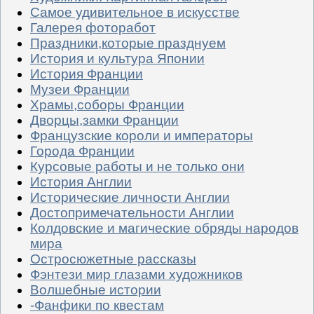
Самое удивительное в искусстве
Галерея фоторабот
Праздники,которые празднуем
История и культура Японии
История Франции
Музеи Франции
Храмы,соборы Франции
Дворцы,замки Франции
Французские короли и императоры
Города Франции
Курсовые работы и не только они
История Англии
Исторические личности Англии
Достопримечательности Англии
Колдовские и магические обряды народов
мира
Остросюжетные рассказы
Фэнтези мир глазами художников
Волшебные истории
-Фанфики по квестам