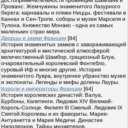
достопримечательности провинций Шампань и
Прованс. Жемчужины знаменитого Лазурного
берега: карнавалы и пляжи Ниццы, фестивали в
Каннах и Сен-Тропе, соборы и музеи Марселя и
Тулона. Княжество Монако - одна из самых
маленьких стран мира.
Дворцы и замки Франции
[84]
История знаменитых замков с завораживающей
архитектурой и мистической атмосферой:
величественный Шамбор, грациозный Блуа,
очаровательный королевский Фонтебло,
суровый Иф и многие другие. История
знаменитого Лувра, внутренее убранство музея
и экспонаты. Легенды и мифы долины Лауры.
Короли и императоры Франции
[64]
История королевских династий: Валуа,
Бурбоны, Капетинги. Людовик XIV Великий-
Король-Солнце. Филипп III Смелый. Людовик IX
Святой.Королевы и их фавориты. Мария-
Антуанетта и Мария Медичи. Династия
Наполеонов. Тайны мушкетеров.