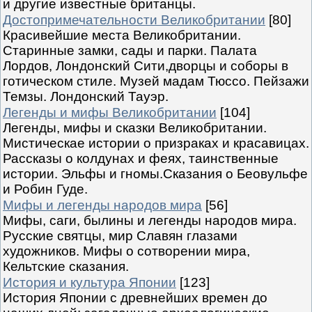
и другие известные британцы.
Достопримечательности Великобритании
[80]
Красивейшие места Великобритании.
Старинные замки, сады и парки. Палата
Лордов, Лондонский Сити,дворцы и соборы в
готическом стиле. Музей мадам Тюссо. Пейзажи
Темзы. Лондонский Тауэр.
Легенды и мифы Великобритании
[104]
Легенды, мифы и сказки Великобритании.
Мистическае истории о призраках и красавицах.
Рассказы о колдунах и феях, таинственные
истории. Эльфы и гномы.Сказания о Беовульфе
и Робин Гуде.
Мифы и легенды народов мира
[56]
Мифы, саги, былины и легенды народов мира.
Русские святцы, мир Славян глазами
художников. Мифы о сотворении мира,
Кельтские сказания.
История и культура Японии
[123]
История Японии с древнейших времен до