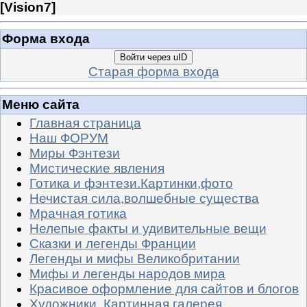
[
Vision7
]
Форма входа
Войти через uID
Старая форма входа
Меню сайта
Главная страница
Наш ФОРУМ
Миры Фэнтези
Мистические явления
Готика и фэнтези.Картинки,фото
Нечистая сила,волшебные существа
Мрачная готика
Нелепые факты и удивительные вещи
Сказки и легенды Франции
Легенды и мифы Великобритании
Мифы и легенды народов мира
Красивое оформление для сайтов и блогов
Художники. Картинная галерея