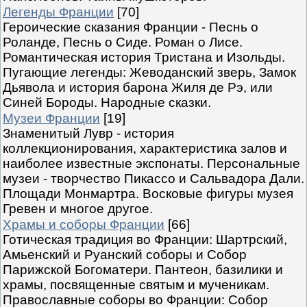
Легенды Франции
[70]
Героические сказания Франции - Песнь о
Роланде, Песнь о Сиде. Роман о Лисе.
Романтическая история Тристана и Изольды.
Пугающие легенды: Жеводанский зверь, Замок
Дьявола и история барона Жиля де Рэ, или
Синей Бороды. Народные сказки.
Музеи Франции
[19]
Знаменитый Лувр - история
коллекционирования, характеристика залов и
наиболее известные экспонаты. Персональные
музеи - творчество Пикассо и Сальвадора Дали.
Площади Монмартра. Восковые фигуры музея
Гревен и многое другое.
Храмы и соборы Франции
[66]
Готическая традиция во Франции: Шартрский,
Амьенский и Руанский соборы и Собор
Парижской Богоматери. Пантеон, базилики и
храмы, посвященные святым и мученикам.
Православные соборы во Франции: Собор