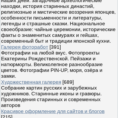
наших дней: загадочные археологические
находки, история старинных династий,
религиозные и мистические воззрения японцев,
особенности письменности и литературы,
легенды и страшные сказки. Национальное
своеобразие: чайные церемонии, исторические
факты о знаменитых самураях и гейшах,
современный быт и традиции японской кухни.
Галерея фоторабот
[391]
Фотографии на любой вкус. Фотопроекты
Екатерины Рождественской. Пейзажи и
натюрморты. Великолепное разнообразие
цветов. Фотографии PIN-UP, моря, озёра и
замки.
Художественная галерея
[689]
Собрание картин русских и зарубежных
художников. Старинные иконы и гравюры.
Произведения старинных и современных
авторов
Красивое оформление для сайтов и блогов
[215]