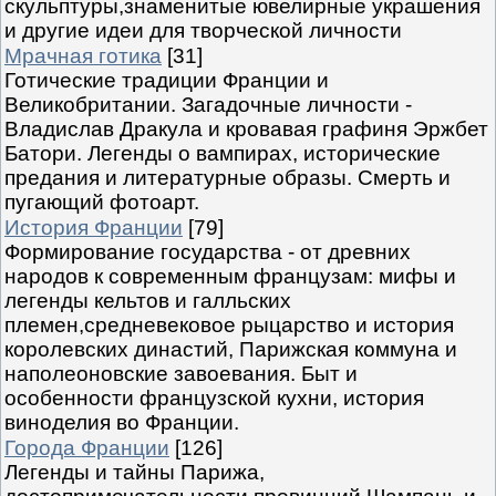
скульптуры,знаменитые ювелирные украшения
и другие идеи для творческой личности
Мрачная готика
[31]
Готические традиции Франции и
Великобритании. Загадочные личности -
Владислав Дракула и кровавая графиня Эржбет
Батори. Легенды о вампирах, исторические
предания и литературные образы. Смерть и
пугающий фотоарт.
История Франции
[79]
Формирование государства - от древних
народов к современным французам: мифы и
легенды кельтов и галльских
племен,средневековое рыцарство и история
королевских династий, Парижская коммуна и
наполеоновские завоевания. Быт и
особенности французской кухни, история
виноделия во Франции.
Города Франции
[126]
Легенды и тайны Парижа,