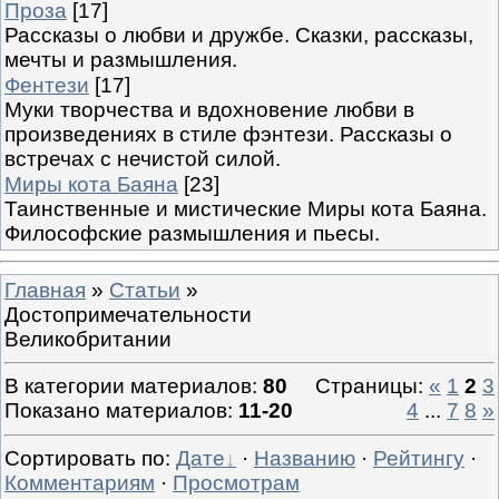
Проза
[17]
Рассказы о любви и дружбе. Сказки, рассказы,
мечты и размышления.
Фентези
[17]
Муки творчества и вдохновение любви в
произведениях в стиле фэнтези. Рассказы о
встречах с нечистой силой.
Миры кота Баяна
[23]
Таинственные и мистические Миры кота Баяна.
Философские размышления и пьесы.
Главная
»
Статьи
»
Достопримечательности
Великобритании
В категории материалов
:
80
Страницы
:
«
1
2
3
Показано материалов
:
11-20
4
...
7
8
»
Сортировать по
:
Дате
·
Названию
·
Рейтингу
·
Комментариям
·
Просмотрам