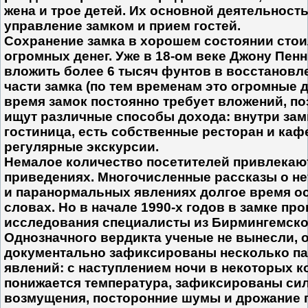
жена и трое детей. Их основной деятельност
управление замком и прием гостей.
Сохранение замка в хорошем состоянии стои
огромных денег. Уже в 18-ом веке Джону Пен
вложить более 6 тысяч фунтов в восстанов
части замка (по тем временам это огромные д
время замок постоянно требует вложений, п
ищут различные способы дохода: внутри зам
гостиница, есть собственные ресторан и каф
регулярные экскурсии.
Немалое количество посетителей привлекаю
приведениях. Многочисленные рассказы о н
и паранормальных явлениях долгое время о
словах. Но в начале 1990-х годов в замке пр
исследования специалисты из Бирмингемско
Однозначного вердикта ученые не вынесли, 
документально зафиксированы несколько п
явлений: с наступлением ночи в некоторых к
понижается температура, зафиксированы си
возмущения, посторонние шумы и дрожание 