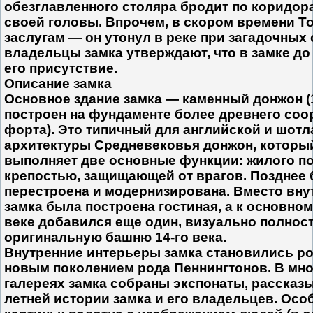
обезглавленного столяра бродит по коридор
своей головы. Впрочем, в скором времени Т
заслугам — он утонул в реке при загадочных 
владельцы замка утверждают, что в замке до
его присутствие.
Описание замка
Основное здание замка — каменный донжон (
построен на фундаменте более древнего соо
форта). Это типичный для английской и шот
архитектуры Средневековья донжон, которы
выполняет две основные функции: жилого п
крепостью, защищающей от врагов. Позднее
перестроена и модернизирована. Вместо вну
замка была построена гостиная, а к основном
веке добавился еще один, визуально полно
оригинальную башню 14-го века.
Внутренние интерьеры замка становились р
новым поколением рода Пеннингтонов. В мн
галереях замка собраны экспонаты, рассказ
летней истории замка и его владельцев. Осо