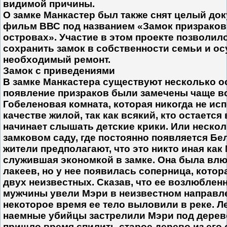
видимой причины.
О замке Манкастер был также снят целый до
фильм ВВС под названием «Замок призраков
островах». Участие в этом проекте позволил
сохранить замок в собственности семьи и о
необходимый ремонт.
Замок с приведениями
В замке Манкастера существуют несколько ос
появление призраков были замечены чаще вс
Гобеленовая комната, которая никогда не ис
качестве жилой, так как всякий, кто остается 
начинает слышать детские крики. Или нескол
замковом саду, где постоянно появляется Бе
жители предполагают, что это никто иная как 
служившая экономкой в замке. Она была влю
лакеев, но у нее появилась соперница, котор
двух неизвестных. Сказав, что ее возлюбленн
мужчины увели Мэри в неизвестном направле
некоторое время ее тело выловили в реке. Ле
наемные убийцы застрелили Мэри под дерево
пришло время спилить старое дерево из его