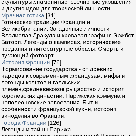
скульптуры,знаменитые ювелирные украшения
и другие идеи для творческой личности
Мрачная готика
[31]
Готические традиции Франции и
Великобритании. Загадочные личности -
Владислав Дракула и кровавая графиня Эржбет
Батори. Легенды о вампирах, исторические
предания и литературные образы. Смерть и
пугающий фотоарт.
История Франции
[79]
Формирование государства - от древних
народов к современным французам: мифы и
легенды кельтов и галльских
племен,средневековое рыцарство и история
королевских династий, Парижская коммуна и
наполеоновские завоевания. Быт и
особенности французской кухни, история
виноделия во Франции.
Города Франции
[126]
Легенды и тайны Парижа,