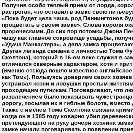
Получив особо теплый прием от лорда, коро
растроган, что оставил в замке свою питьев
«Пока будет цела чаша, род Пеннингтонов бу
процветать в своем замке». Слова короля ок
пророческими. До сих пор потомки Джона Пен
чашу как главное сокровище усадьбы, полу
«Удача Манкастера», а дела замка процветают
Другая легенда связана с личностью Тома Фу
Скелтона), который в 16-ом веке служил в за
отличался скверным характером, хотя и при
(именно отсюда пошло известное английское
как Том»). Пользуясь доверием своих хозяев
устраивал козни и ловушки простым жителя
проходящим путникам. Поговаривают, что л
развлечением было показывать чужестранц
дорогу, посылая их в гиблые болота, вместо 
Также с именем Тома Скелтона связана крим
когда он в 1585 году коварно убил деревенск
претендующего на руку дочери хозяина замка.
замке начали поговаривать о появлении при