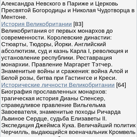
Александра Невского в Париже и Церковь
Пресвятой Богородицы и Николая Чудотворца в
Ментоне.
История Великобритании
[83]
Великобритания от первых монархов до
современности. Королевские династии:
Стюарты, Тюдоры, Йорки. Английский
абсолютизм, суд и казнь Карла I, революция и
установление республики. Реставрация
монархии. Правление Маргарет Тэтчер.
Знаменитые войны и сражения: война Алой и
Белой розы, битва при Гастингсе и Креси.
Исторические личности Великобритании
[64]
Биография прославленных монархов:
трагическая история Дианы Спенсер,
справедливое правление Вильгельма
Завоевателя, знаменитые походы Ричарда
Львиное Сердце, судьба Елизаветы II.
Экспедиция Джеймса Кука. Величайший политик
Черчилль, выдающийся военачальник Кромвель