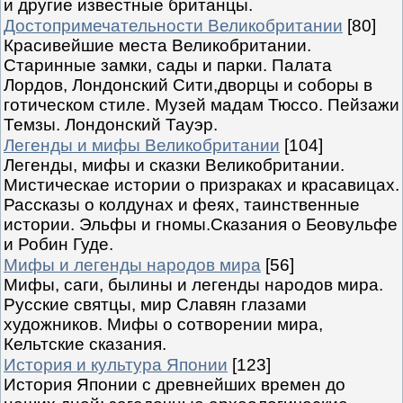
и другие известные британцы.
Достопримечательности Великобритании
[80]
Красивейшие места Великобритании.
Старинные замки, сады и парки. Палата
Лордов, Лондонский Сити,дворцы и соборы в
готическом стиле. Музей мадам Тюссо. Пейзажи
Темзы. Лондонский Тауэр.
Легенды и мифы Великобритании
[104]
Легенды, мифы и сказки Великобритании.
Мистическае истории о призраках и красавицах.
Рассказы о колдунах и феях, таинственные
истории. Эльфы и гномы.Сказания о Беовульфе
и Робин Гуде.
Мифы и легенды народов мира
[56]
Мифы, саги, былины и легенды народов мира.
Русские святцы, мир Славян глазами
художников. Мифы о сотворении мира,
Кельтские сказания.
История и культура Японии
[123]
История Японии с древнейших времен до