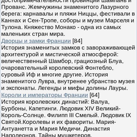
достопримечательности провинций Шампань и
Прованс. Жемчужины знаменитого Лазурного
берега: карнавалы и пляжи Ниццы, фестивали в
Каннах и Сен-Тропе, соборы и музеи Марселя и
Тулона. Княжество Монако - одна из самых
маленьких стран мира.
Дворцы и замки Франции
[84]
История знаменитых замков с завораживающей
архитектурой и мистической атмосферой:
величественный Шамбор, грациозный Блуа,
очаровательный королевский Фонтебло,
суровый Иф и многие другие. История
знаменитого Лувра, внутренее убранство музея
и экспонаты. Легенды и мифы долины Лауры.
Короли и императоры Франции
[64]
История королевских династий: Валуа,
Бурбоны, Капетинги. Людовик XIV Великий-
Король-Солнце. Филипп III Смелый. Людовик IX
Святой.Королевы и их фавориты. Мария-
Антуанетта и Мария Медичи. Династия
Наполеонов. Тайны мушкетеров.