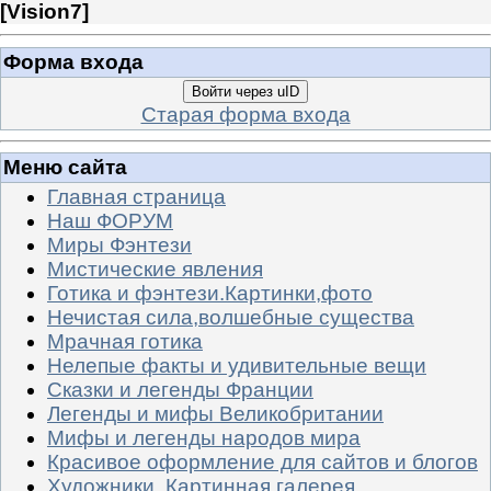
[
Vision7
]
Форма входа
Войти через uID
Старая форма входа
Меню сайта
Главная страница
Наш ФОРУМ
Миры Фэнтези
Мистические явления
Готика и фэнтези.Картинки,фото
Нечистая сила,волшебные существа
Мрачная готика
Нелепые факты и удивительные вещи
Сказки и легенды Франции
Легенды и мифы Великобритании
Мифы и легенды народов мира
Красивое оформление для сайтов и блогов
Художники. Картинная галерея