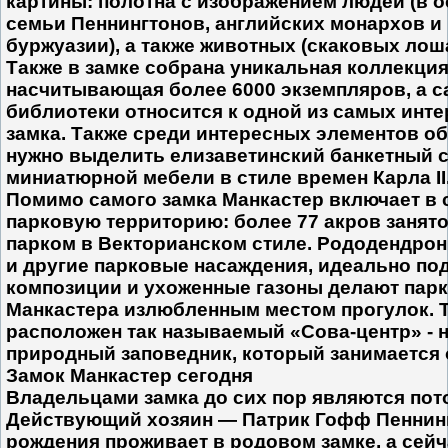
картины: полотна с изображением людей (в 
семьи Пеннингтонов, английских монархов и
буржуазии), а также животных (скаковых лошад
Также в замке собрана уникальная коллекция 
насчитывающая более 6000 экземпляров, а 
библиотеки относится к одной из самых инт
замка. Также среди интересных элементов о
нужно выделить елизаветинский банкетный 
миниатюрной мебели в стиле времен Карла II
Помимо самого замка Манкастер включает в 
парковую территорию: более 77 акров занят
парком в Векторианском стиле. Рододендрон
и другие парковые насаждения, идеально п
композиции и ухоженные газоны делают пар
Манкастера излюбленным местом прогулок. 
расположен так называемый «Сова-центр» -
природный заповедник, который занимается 
Замок Манкастер сегодня
Владельцами замка до сих пор являются пот
Действующий хозяин — Патрик Гофф Пеннинг
рождения проживает в родовом замке, а сейча