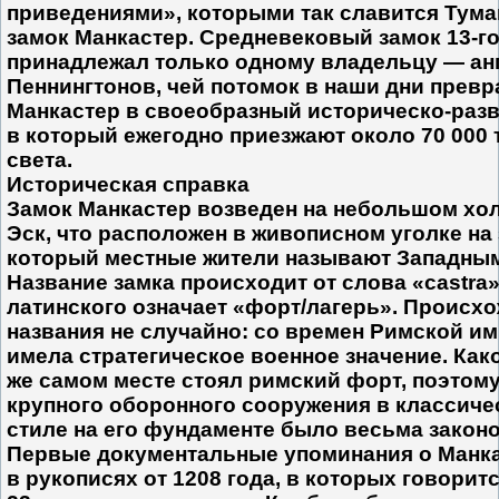
приведениями», которыми так славится Тум
замок Манкастер. Средневековый замок 13-го
принадлежал только одному владельцу — ан
Пеннингтонов, чей потомок в наши дни превр
Манкастер в своеобразный историческо-разв
в который ежегодно приезжают около 70 000 
света.
Историческая справка
Замок Манкастер возведен на небольшом хол
Эск, что расположен в живописном уголке на 
который местные жители называют Западным
Название замка происходит от слова «castra»
латинского означает «форт/лагерь». Происхо
названия не случайно: со времен Римской им
имела стратегическое военное значение. Како
же самом месте стоял римский форт, поэтом
крупного оборонного сооружения в классиче
стиле на его фундаменте было весьма закон
Первые документальные упоминания о Манка
в рукописях от 1208 года, в которых говоритс