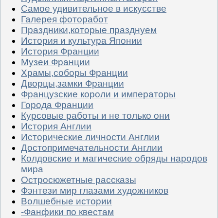
Самое удивительное в искусстве
Галерея фоторабот
Праздники,которые празднуем
История и культура Японии
История Франции
Музеи Франции
Храмы,соборы Франции
Дворцы,замки Франции
Французские короли и императоры
Города Франции
Курсовые работы и не только они
История Англии
Исторические личности Англии
Достопримечательности Англии
Колдовские и магические обряды народов
мира
Остросюжетные рассказы
Фэнтези мир глазами художников
Волшебные истории
-Фанфики по квестам