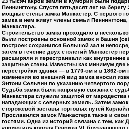
23 тысяч акров земли в Кумбрии были подар
Пеннингтону. Спустя пятьдесят лет на берегу
мощные стены замка Манкастер. С первого г
замка в нем живут члены семьи Пеннингтона
Манкастера.
Строительство замка проходило в несколько
были построены основной замок и башня (сей
построек сохранился Большой зал и непосре
затем в течение двух столетий Манкастер пе
расширяли и перестраивали как внутренние а
защитные стены. Известны как минимум две 
перестройки здания — в 1770-ом и в 1862-ом 
изменения во внешний вид замка вносил изв
Энтони Сельвин по указанию четвертого лор
Судьба замка была напрямую связана с судь
Манкастера служили защитой от мародества 
нападающих с северных земель. Затем замок
сторожевой заставы торговых путей Карлайл
Прославился замок Манкастера также и сво
гостями. Одна из историй связана с тем, как
«приютил» короля Генриха VI, блуждающего 