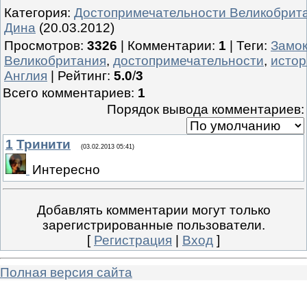
Категория
:
Достопримечательности Великобрит
Дина
(20.03.2012)
Просмотров
:
3326
|
Комментарии
:
1
|
Теги
:
Замок
Великобритания
,
достопримечательности
,
истор
Англия
|
Рейтинг
:
5.0
/
3
Всего комментариев
:
1
Порядок вывода комментариев:
1
Тринити
(03.02.2013 05:41)
Интересно
Добавлять комментарии могут только
зарегистрированные пользователи.
[
Регистрация
|
Вход
]
Полная версия сайта