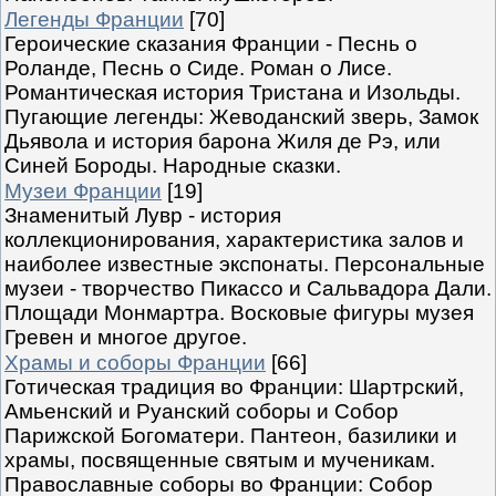
Легенды Франции
[70]
Героические сказания Франции - Песнь о
Роланде, Песнь о Сиде. Роман о Лисе.
Романтическая история Тристана и Изольды.
Пугающие легенды: Жеводанский зверь, Замок
Дьявола и история барона Жиля де Рэ, или
Синей Бороды. Народные сказки.
Музеи Франции
[19]
Знаменитый Лувр - история
коллекционирования, характеристика залов и
наиболее известные экспонаты. Персональные
музеи - творчество Пикассо и Сальвадора Дали.
Площади Монмартра. Восковые фигуры музея
Гревен и многое другое.
Храмы и соборы Франции
[66]
Готическая традиция во Франции: Шартрский,
Амьенский и Руанский соборы и Собор
Парижской Богоматери. Пантеон, базилики и
храмы, посвященные святым и мученикам.
Православные соборы во Франции: Собор