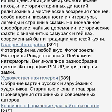
наших дней: загадочные археологические
находки, история старинных династий,
религиозные и мистические воззрения японцев,
особенности письменности и литературы,
легенды и страшные сказки. Национальное
своеобразие: чайные церемонии, исторические
факты о знаменитых самураях и гейшах,
современный быт и традиции японской кухни.
Галерея фоторабот
[391]
Фотографии на любой вкус. Фотопроекты
Екатерины Рождественской. Пейзажи и
натюрморты. Великолепное разнообразие
цветов. Фотографии PIN-UP, моря, озёра и
замки.
Художественная галерея
[689]
Собрание картин русских и зарубежных
художников. Старинные иконы и гравюры.
Произведения старинных и современных
авторов
Красивое оформление для сайтов и блогов
[215]