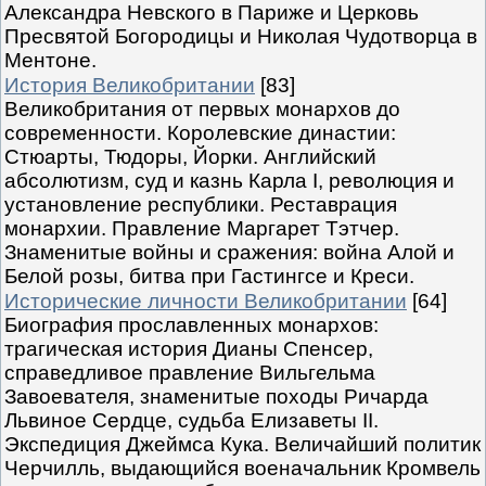
Александра Невского в Париже и Церковь
Пресвятой Богородицы и Николая Чудотворца в
Ментоне.
История Великобритании
[83]
Великобритания от первых монархов до
современности. Королевские династии:
Стюарты, Тюдоры, Йорки. Английский
абсолютизм, суд и казнь Карла I, революция и
установление республики. Реставрация
монархии. Правление Маргарет Тэтчер.
Знаменитые войны и сражения: война Алой и
Белой розы, битва при Гастингсе и Креси.
Исторические личности Великобритании
[64]
Биография прославленных монархов:
трагическая история Дианы Спенсер,
справедливое правление Вильгельма
Завоевателя, знаменитые походы Ричарда
Львиное Сердце, судьба Елизаветы II.
Экспедиция Джеймса Кука. Величайший политик
Черчилль, выдающийся военачальник Кромвель