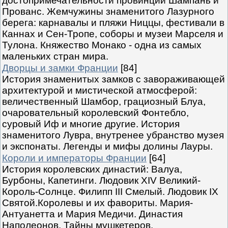
достопримечательности провинций Шампань и
Прованс. Жемчужины знаменитого Лазурного
берега: карнавалы и пляжи Ниццы, фестивали в
Каннах и Сен-Тропе, соборы и музеи Марселя и
Тулона. Княжество Монако - одна из самых
маленьких стран мира.
Дворцы и замки Франции
[84]
История знаменитых замков с завораживающей
архитектурой и мистической атмосферой:
величественный Шамбор, грациозный Блуа,
очаровательный королевский Фонтебло,
суровый Иф и многие другие. История
знаменитого Лувра, внутренее убранство музея
и экспонаты. Легенды и мифы долины Лауры.
Короли и императоры Франции
[64]
История королевских династий: Валуа,
Бурбоны, Капетинги. Людовик XIV Великий-
Король-Солнце. Филипп III Смелый. Людовик IX
Святой.Королевы и их фавориты. Мария-
Антуанетта и Мария Медичи. Династия
Наполеонов. Тайны мушкетеров.