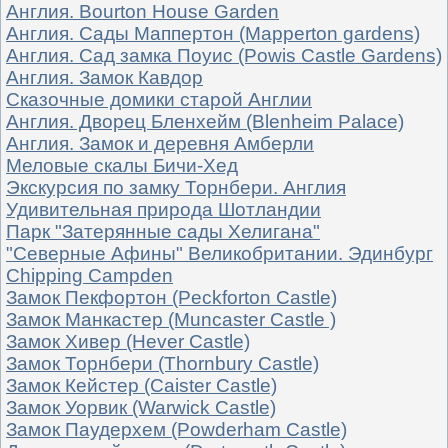
Англия. Bourton House Garden
Англия. Сады Маппертон (Mapperton gardens)
Англия. Сад замка Поуис (Powis Castle Gardens)
Англия. Замок Кавдор
Сказочные домики старой Англии
Англия. Дворец Бленхейм (Blenheim Palace)
Англия. Замок и деревня Амберли
Меловые скалы Бичи-Хед
Экскурсия по замку Торнбери. Англия
Удивительная природа Шотландии
Парк "Затерянные сады Хелигана"
"Северные Афины" Великобритании. Эдинбург
Chipping Campden
Замок Пекфортон (Peckforton Castle)
Замок Манкастер (Muncaster Castle )
Замок Хивер (Hever Castle)
Замок Торнбери (Thornbury Castle)
Замок Кейстер (Caister Castle)
Замок Уорвик (Warwick Castle)
Замок Паудерхем (Powderham Castle)