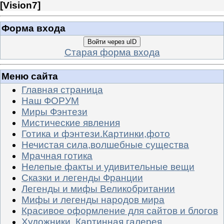
[
Vision7
]
Форма входа
Войти через uID
Старая форма входа
Меню сайта
Главная страница
Наш ФОРУМ
Миры Фэнтези
Мистические явления
Готика и фэнтези.Картинки,фото
Нечистая сила,волшебные существа
Мрачная готика
Нелепые факты и удивительные вещи
Сказки и легенды Франции
Легенды и мифы Великобритании
Мифы и легенды народов мира
Красивое оформление для сайтов и блогов
Художники. Картинная галерея