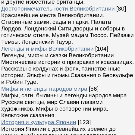
и другие известные британцы.
Достопримечательности Великобритании
[80]
Красивейшие места Великобритании.
Старинные замки, сады и парки. Палата
Лордов, Лондонский Сити,дворцы и соборы в
готическом стиле. Музей мадам Тюссо. Пейзажи
Темзы. Лондонский Тауэр.
Легенды и мифы Великобритании
[104]
Легенды, мифы и сказки Великобритании.
Мистическае истории о призраках и красавицах.
Рассказы о колдунах и феях, таинственные
истории. Эльфы и гномы.Сказания о Беовульфе
и Робин Гуде.
Мифы и легенды народов мира
[56]
Мифы, саги, былины и легенды народов мира.
Русские святцы, мир Славян глазами
художников. Мифы о сотворении мира,
Кельтские сказания.
История и культура Японии
[123]
История Японии с древнейших времен до