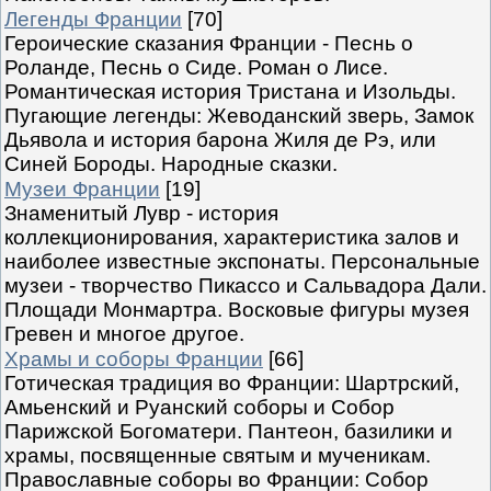
Легенды Франции
[70]
Героические сказания Франции - Песнь о
Роланде, Песнь о Сиде. Роман о Лисе.
Романтическая история Тристана и Изольды.
Пугающие легенды: Жеводанский зверь, Замок
Дьявола и история барона Жиля де Рэ, или
Синей Бороды. Народные сказки.
Музеи Франции
[19]
Знаменитый Лувр - история
коллекционирования, характеристика залов и
наиболее известные экспонаты. Персональные
музеи - творчество Пикассо и Сальвадора Дали.
Площади Монмартра. Восковые фигуры музея
Гревен и многое другое.
Храмы и соборы Франции
[66]
Готическая традиция во Франции: Шартрский,
Амьенский и Руанский соборы и Собор
Парижской Богоматери. Пантеон, базилики и
храмы, посвященные святым и мученикам.
Православные соборы во Франции: Собор