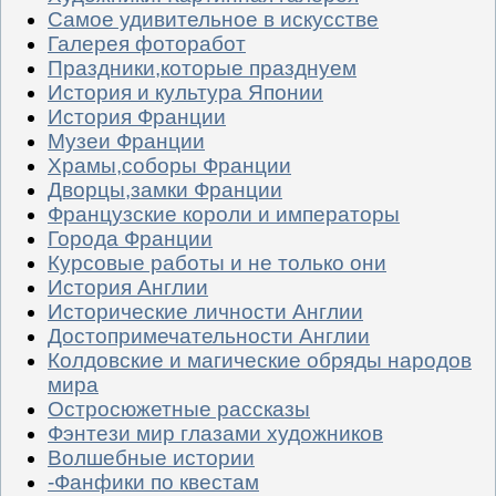
Самое удивительное в искусстве
Галерея фоторабот
Праздники,которые празднуем
История и культура Японии
История Франции
Музеи Франции
Храмы,соборы Франции
Дворцы,замки Франции
Французские короли и императоры
Города Франции
Курсовые работы и не только они
История Англии
Исторические личности Англии
Достопримечательности Англии
Колдовские и магические обряды народов
мира
Остросюжетные рассказы
Фэнтези мир глазами художников
Волшебные истории
-Фанфики по квестам