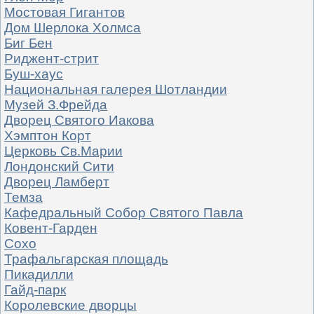
Мостовая Гигантов
Дом Шерлока Холмса
Биг Бен
Риджент-стрит
Буш-хаус
Национальная галерея Шотландии
Музей З.Фрейда
Дворец Святого Иакова
Хэмптон Корт
Церковь Св.Марии
Лондонский Сити
Дворец Ламберт
Темза
Кафедральный Собор Святого Павла
Ковент-Гарден
Сохо
Трафальгарская площадь
Пикадилли
Гайд-парк
Королевские дворцы