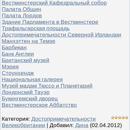
Вестминстерский Кафедральный собор
Палата Общин
Палата Лордов
Здание Парламента в Вестминстере
Трафальгарская площадь
Достопримечательности Северной Ирландии
Манхэттен на Темзе
Барбикан
Банк Англии
Британский музей
Мэрия
Стоунхендж
Национальная галерея
Музей мадам Тюссо и Планетарий
Лондонский Тауэр
Букингемский дворец
Вестминстерское Аббатство
Категория
:
Достопримечательности
Великобритании
|
Добавил
:
Дина
(02.04.2012)