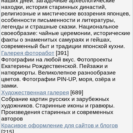
наших дней: загадочные археологические
находки, история старинных династий,
религиозные и мистические воззрения японцев,
особенности письменности и литературы,
легенды и страшные сказки. Национальное
своеобразие: чайные церемонии, исторические
факты о знаменитых самураях и гейшах,
современный быт и традиции японской кухни.
Галерея фоторабот
[391]
Фотографии на любой вкус. Фотопроекты
Екатерины Рождественской. Пейзажи и
натюрморты. Великолепное разнообразие
цветов. Фотографии PIN-UP, моря, озёра и
замки.
Художественная галерея
[689]
Собрание картин русских и зарубежных
художников. Старинные иконы и гравюры.
Произведения старинных и современных
авторов
Красивое оформление для сайтов и блогов
[215]