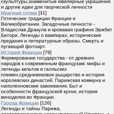
скульптуры,знаменитые ювелирные украшения
и другие идеи для творческой личности
Мрачная готика
[31]
Готические традиции Франции и
Великобритании. Загадочные личности -
Владислав Дракула и кровавая графиня Эржбет
Батори. Легенды о вампирах, исторические
предания и литературные образы. Смерть и
пугающий фотоарт.
История Франции
[79]
Формирование государства - от древних
народов к современным французам: мифы и
легенды кельтов и галльских
племен,средневековое рыцарство и история
королевских династий, Парижская коммуна и
наполеоновские завоевания. Быт и
особенности французской кухни, история
виноделия во Франции.
Города Франции
[126]
Легенды и тайны Парижа,