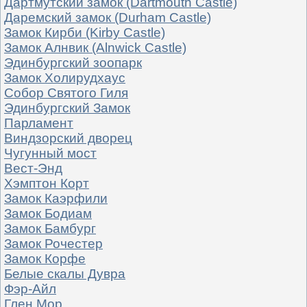
Дартмутский замок (Dartmouth Castle)
Даремский замок (Durham Castle)
Замок Кирби (Kirby Castle)
Замок Алнвик (Alnwick Castle)
Эдинбургский зоопарк
Замок Холирудхаус
Собор Святого Гиля
Эдинбургский Замок
Парламент
Виндзорский дворец
Чугунный мост
Вест-Энд
Хэмптон Корт
Замок Каэрфили
Замок Бодиам
Замок Бамбург
Замок Рочестер
Замок Корфе
Белые скалы Дувра
Фэр-Айл
Глен Мор