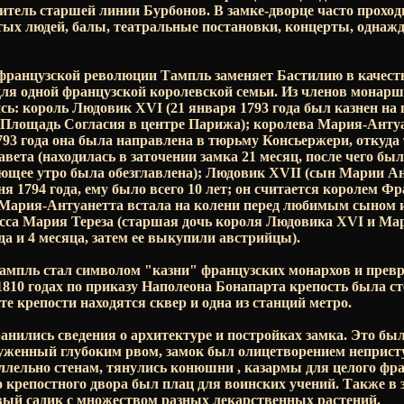
итель старшей линии Бурбонов. В замке-дворце часто прохо
тых людей, балы, театральные постановки, концерты, однаж
французской революции Тампль заменяет Бастилию в качес
ля одной французской королевской семьи. Из членов монарш
сь: король Людовик XVI (21 января 1793 года был казнен на
о Площадь Согласия в центре Парижа); королева Мария-Анту
1793 года она была направлена в тюрьму Консьержери, откуда
авета (находилась в заточении замка 21 месяц, после чего б
ующее утро была обезглавлена); Людовик XVII (сын Марии 
я 1794 года, ему было всего 10 лет; он считается королем Ф
 Мария-Антуанетта встала на колени перед любимым сыном и
есса Мария Тереза (старшая дочь короля Людовика XVI и Ма
да и 4 месяца, затем ее выкупили австрийцы).
Тампль стал символом "казни" французских монархов и превр
1810 годах по приказу Наполеона Бонапарта крепость была ст
е крепости находятся сквер и одна из станций метро.
анились сведения о архитектуре и постройках замка. Это был
уженный глубоким рвом, замок был олицетворением неприст
ллельно стенам, тянулись конюшни , казармы для целого фра
 крепостного двора был плац для воинских учений. Также в
вый садик с множеством разных лекарственных растений.