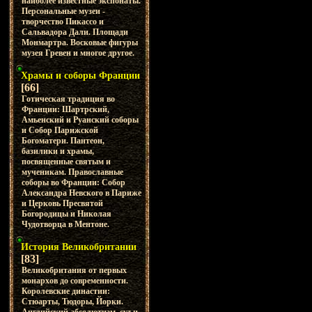
наиболее известные экспонаты.
Персональные музеи -
творчество Пикассо и
Сальвадора Дали. Площади
Монмартра. Восковые фигуры
музея Гревен и многое другое.
Храмы и соборы Франции
[66]
Готическая традиция во
Франции: Шартрский,
Амьенский и Руанский соборы
и Собор Парижской
Богоматери. Пантеон,
базилики и храмы,
посвященные святым и
мученикам. Православные
соборы во Франции: Собор
Александра Невского в Париже
и Церковь Пресвятой
Богородицы и Николая
Чудотворца в Ментоне.
История Великобритании
[83]
Великобритания от первых
монархов до современности.
Королевские династии:
Стюарты, Тюдоры, Йорки.