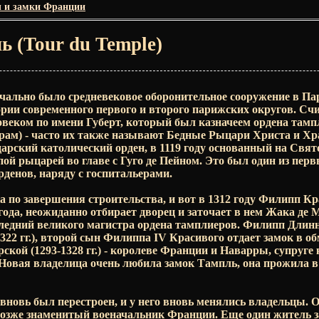
 и замки Франции
ь (Tour du Temple)
ачально было средневековое оборонительное сооружение в Па
рии современного первого и второго парижских округов. Счи
ловеком по имени Губерт, который был казначеем ордена там
 - храм) - часто их также называют Бедные Рыцари Христа и Х
рский католический орден, в 1119 году основанный на Свят
ой рыцарей во главе с Гуго де Пейном. Это был один из пер
денов, наряду с госпитальерами.
 по завершения строительства, и вот в 1312 году Филипп Кра
ода, неожиданно отбирает дворец и заточает в нем Жака де Мол
следний великого магистра ордена тамплиеров. Филипп Длинный
322 гг.), второй сын Филиппа IV Красивого отдает замок в о
ской (1293-1328 гг.) - королеве Франции и Наварры, супруге
Новая владелица очень любила замок Тампль, она прожила в 
 вновь был перестроен, и у него вновь менялись владельцы. 
позже знаменитый военачальник Франции. Еще один житель з