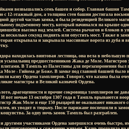
ойками возвышались семь башен и собор. Главная башня Там
о с 12-этажный дом, а толщина стен башни достигала восьм
одной другой частью замка, и была резиденцией Великого ма
льному подъемному мосту, который начинался на крыше одно
одившейся высоко над землей. Система рычагов и блоков в 
 за несколько секунд поднять или опустить мост. Также в за
оторая открывала и закрывала массивные ворота из дуба и 
тку.
идора находилась винтовая лестница, она вела в небольшую 
ля усыпальниц предшественников Жака де Моле. Магистров х
литами. В Тампль из Палестины для перезахоронения был пе
а Моле - Гийома де Боже. В замке под главной башней было 
нили казну Ордена тамплиеров. Говорят, что казана была оче
еликие магистры и Великий казначей Ордена.
олото, драгоценности и прочие сокровища тамплиеров не да
. И вот ночью 13 октября 1307 года в Тампль врываются во
гистр Жак Моле и еще 150 рыцарей не оказывают никакого 
 плен, их уводят в тюрьму. После парижане поспешили в замо
кощунства. За одну ночь замок Тампль был разграблен.
 и другими участниками Ордена завершился очень быстро, 
 были приговорены к сожжению живьем. Казнь проходила на 