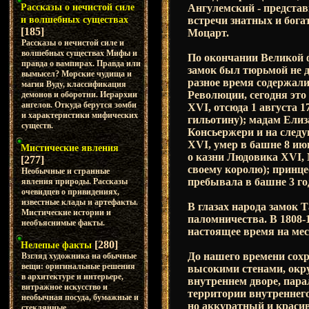
Ангулемский - представ
Рассказы о нечистой силе
встречи знатных и бога
и волшебных существах
[185]
Моцарт.
Рассказы о нечистой силе и
волшебных существах Мифы и
По окончании Великой 
правда о вампирах. Правда или
замок был тюрьмой не д
вымысел? Морские чудища и
разное время содержали
магия Вуду, классификация
Революции, сегодня эт
демонов и оборотни. Иерархии
ангелов. Откуда берутся зомби
XVI, отсюда 1 августа 
и характеристики мифических
гильотину); мадам Елиз
существ.
Консьержери и на след
XVI, умер в башне 8 июн
Мистические явления
о казни Людовика XVI,
[277]
своему королю); принц
Необычные и странные
пребывала в башне 3 го
явления природы. Рассказы
очевидцев о привидениях,
известные клады и артефакты.
В глазах народа замок 
Мистические истории и
паломничества. В 1808-
необъяснимые факты.
настоящее время на мест
[280]
Нелепые факты
До нашего времени сохр
Взгляд художника на обычные
вещи: оригинальные решения
высокими стенами, окр
в архитектуре и интерьере,
внутреннем дворе, пара
витражное искусство и
территории внутреннего
необычная посуда, бумажные и
но аккуратный и краси
стеклянные