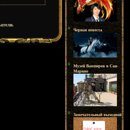
атели.
Черная невеста
Музей Вампиров в Сан-
Марино
Замечательный выходной