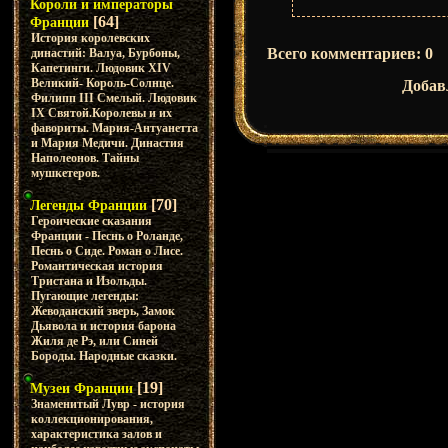
Короли и императоры
[64]
Франции
История королевских
Всего комментариев
:
0
династий: Валуа, Бурбоны,
Капетинги. Людовик XIV
Великий- Король-Солнце.
Добав
Филипп III Смелый. Людовик
IX Святой.Королевы и их
фавориты. Мария-Антуанетта
и Мария Медичи. Династия
Наполеонов. Тайны
мушкетеров.
[70]
Легенды Франции
Героические сказания
Франции - Песнь о Роланде,
Песнь о Сиде. Роман о Лисе.
Романтическая история
Тристана и Изольды.
Пугающие легенды:
Жеводанский зверь, Замок
Дьявола и история барона
Жиля де Рэ, или Синей
Бороды. Народные сказки.
[19]
Музеи Франции
Знаменитый Лувр - история
коллекционирования,
характеристика залов и