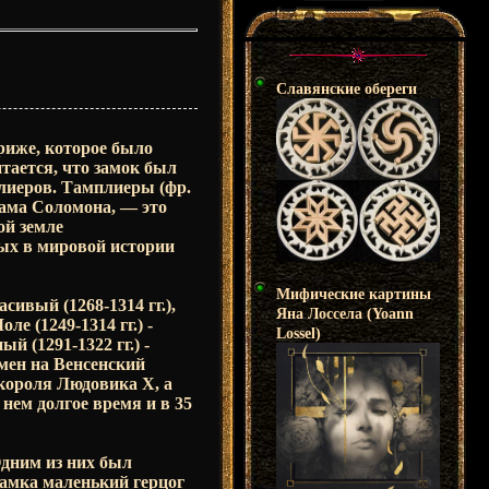
Славянские обереги
риже, которое было
тается, что замок был
плиеров. Тамплиеры (фр.
рама Соломона, — это
ой земле
вых в мировой истории
Мифические картины
сивый (1268-1314 гг.),
Яна Лоссела (Yoann
е (1249-1314 гг.) -
Lossel)
 (1291-1322 гг.) -
бмен на Венсенский
 короля Людовика X, а
нем долгое время и в 35
Одним из них был
амка маленький герцог