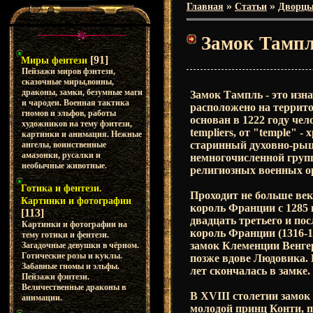
»
»
Главная
Статьи
Дворцы
Замок Тампл
[91]
Миры фентези
Пейзажи миров фэнтези,
сказочные миры,воины,
драконы, замки, безумные маги
Замок Тампль - это изн
и чародеи. Военная тактика
расположено на террито
гномов и эльфов, работы
основан в 1222 году че
художников на тему фэнтези,
templiers, от "temple"
картинки и анимация. Нежные
старинный духовно-рыца
ангелы, воинственные
амазонки, русалки и
немногочисленной групп
необычные животные.
религиозных военных ор
Готика и фентези.
Проходит не больше века
Картинки и фотографии
король Франции с 1285 г
[113]
двадцать третьего и по
Картинки и фотографии на
король Франции (1316-1
тему готики и фентези.
замок Клеменции Венгер
Загадочные девушки в чёрном.
Готические розы и куклы.
позже вдове Людовика. 
Забавные гномы и эльфы.
лет скончалась в замке.
Пейзажи фэнтези.
Величественные драконы в
В XVIII столетии замок
анимации.
молодой принц Конти, 