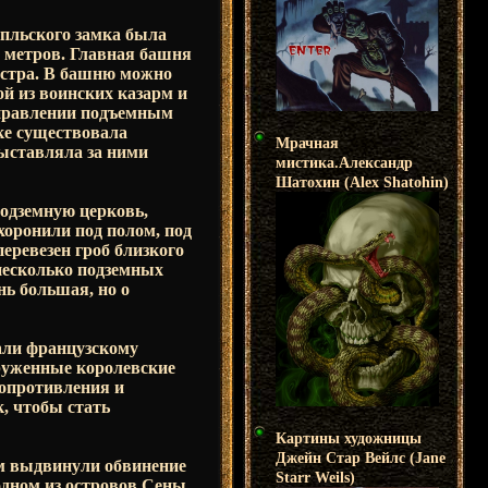
пльского замка была
и метров. Главная башня
гистра. В башню можно
й из воинских казарм и
управлении подъемным
мке существовала
Мрачная
выставляла за ними
мистика.Александр
Шатохин (Alex Shatohin)
подземную церковь,
оронили под полом, под
ревезен гроб близкого
несколько подземных
нь большая, но о
вали французскому
оруженные королевские
сопротивления и
к, чтобы стать
Картины художницы
Джейн Стар Вейлс (Jane
им выдвинули обвинение
Starr Weils)
одном из островов Сены,