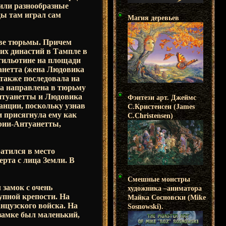
дили разнообразные
ды там играл сам
Магия деревьев
тве тюрьмы. Причем
их династий в Тампле в
 гильотине на площади
анетта (жена Людовика
 также последовала на
ыла направлена в тюрьму
Антуанетты и Людовика
Фэнтези арт. Джеймс
ранции, поскольку узнав
С.Кристенсен (James
 присягнула ему как
C.Christensen)
рии-Антуанетты,
атился в место
ерта с лица Земли. В
Смешные монстры
 замок с очень
художника –аниматора
упной крепости. На
Майка Сосновски (Mike
нцузского войска. На
Sosnowski).
 замке был маленький,