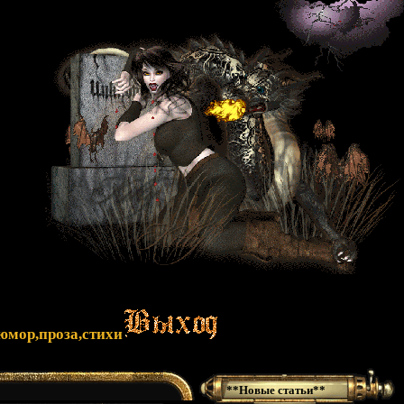
юмор,проза,стихи
**Новые статьи**