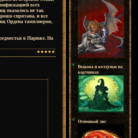
конфискацией всех
ищ оказалось не так
орошо спрятана, и все
ищ Ордена тамплиеров,
предместья в Париже. На
Ведьмы и колдуньи на
картинках
Огненный лис