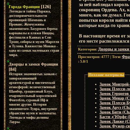
за ней наблюдал король
[126]
Города Франции
сокровищ Ордена. Ах, к
Легенды и тайны Парижа,
много, как он думал. Г
достопримечательности
попытки короля найти 
провинций Шампань и
Прованс. Жемчужины
которые когда-то хранил
знаменитого Лазурного берега:
карнавалы и пляжи Ниццы,
В настоящее время от з
фестивали в Каннах и Сен-
его месте расположился
Тропе, соборы и музеи Марселя
и Тулона. Княжество Монако -
Категория
:
Дворцы и замки
одна из самых маленьких стран
мира.
Просмотров
:
4777
|
Теги
:
Фра
:
5.0
/
1
Дворцы и замки Франции
[84]
История знаменитых замков с
Похожие материалы
завораживающей
архитектурой и мистической
Замок Монтрей-Б
атмосферой: величественный
Замок Плесси-ле-
Шамбор, грациозный Блуа,
Замок Герцогов 
очаровательный королевский
Замок Менар (Ch
Фонтебло, суровый Иф и
Замок Плесси-Бу
многие другие. История
Замок Аруэ (Cha
знаменитого Лувра, внутренее
Замок Бити (Cha
убранство музея и экспонаты.
Басти д’Юрфе (B
Легенды и мифы долины
Замок Ланже (Ch
Лауры.
Замок Фужер-сюр