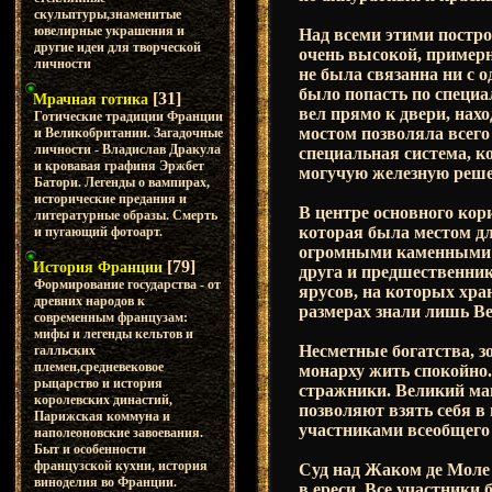
скульптуры,знаменитые
ювелирные украшения и
Над всеми этими постр
другие идеи для творческой
очень высокой, примерн
личности
не была связанна ни с 
было попасть по специа
[31]
Мрачная готика
вел прямо к двери, нах
Готические традиции Франции
мостом позволяла всего
и Великобритании. Загадочные
личности - Владислав Дракула
специальная система, к
и кровавая графиня Эржбет
могучую железную реше
Батори. Легенды о вампирах,
исторические предания и
В центре основного кор
литературные образы. Смерть
которая была местом д
и пугающий фотоарт.
огромными каменными п
[79]
История Франции
друга и предшественник
Формирование государства - от
ярусов, на которых хра
древних народов к
размерах знали лишь В
современным французам:
мифы и легенды кельтов и
Несметные богатства, з
галльских
племен,средневековое
монарху жить спокойно
рыцарство и история
стражники. Великий ма
королевских династий,
позволяют взять себя в
Парижская коммуна и
участниками всеобщего 
наполеоновские завоевания.
Быт и особенности
французской кухни, история
Суд над Жаком де Моле
виноделия во Франции.
в ереси. Все участники