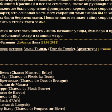
 Филипп Красивый и все его семейство, позже он руководил 
аково же было огорчение французского короля, когда сокров
оворят, что основная часть всех сокровищ тамплиеров была х
их были безуспешными. Поныне никто не знает тайну сокров
ись в стенах этого замка.
амка не осталось ничего - лишь название улицы, бульвара и 
 небольшой сквер и станция метро.
 Франции
|
Добавил
:
Дина
(28.08.2012)
нция
,
история
,
Замок Тампль
,
(Tour du Temple)
,
Архитектура
|
Рейтинг
елле (Chateau Montreuil-Bellay)
Тур (Chateau de Plessis-lez-Tours)
Бретонских (Chateau des Ducs de Bretagne)
ateau de Menars)
рре (Chateau du Plessis-Bourre)
teau de Haroue)
teau de Bity)
astie d'Urfe)
ateau de Langeais)
-Бьевр (Chateau de Fougeres-sur-Bievre)