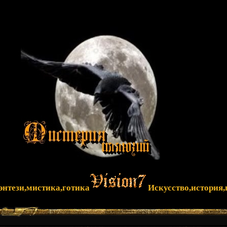
фэнтези,мистика,готика
Искусство,история,