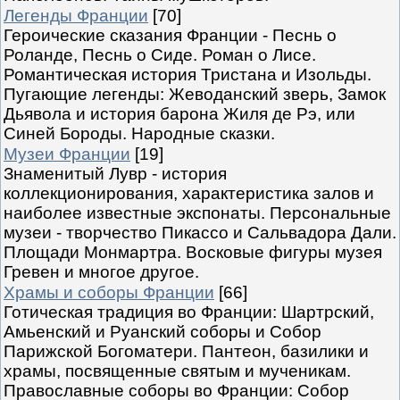
Легенды Франции
[70]
Героические сказания Франции - Песнь о
Роланде, Песнь о Сиде. Роман о Лисе.
Романтическая история Тристана и Изольды.
Пугающие легенды: Жеводанский зверь, Замок
Дьявола и история барона Жиля де Рэ, или
Синей Бороды. Народные сказки.
Музеи Франции
[19]
Знаменитый Лувр - история
коллекционирования, характеристика залов и
наиболее известные экспонаты. Персональные
музеи - творчество Пикассо и Сальвадора Дали.
Площади Монмартра. Восковые фигуры музея
Гревен и многое другое.
Храмы и соборы Франции
[66]
Готическая традиция во Франции: Шартрский,
Амьенский и Руанский соборы и Собор
Парижской Богоматери. Пантеон, базилики и
храмы, посвященные святым и мученикам.
Православные соборы во Франции: Собор