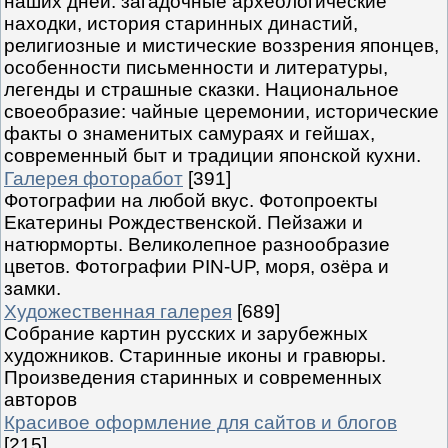
наших дней: загадочные археологические
находки, история старинных династий,
религиозные и мистические воззрения японцев,
особенности письменности и литературы,
легенды и страшные сказки. Национальное
своеобразие: чайные церемонии, исторические
факты о знаменитых самураях и гейшах,
современный быт и традиции японской кухни.
Галерея фоторабот
[391]
Фотографии на любой вкус. Фотопроекты
Екатерины Рождественской. Пейзажи и
натюрморты. Великолепное разнообразие
цветов. Фотографии PIN-UP, моря, озёра и
замки.
Художественная галерея
[689]
Собрание картин русских и зарубежных
художников. Старинные иконы и гравюры.
Произведения старинных и современных
авторов
Красивое оформление для сайтов и блогов
[215]