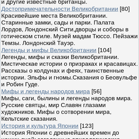
и другие известные британцы.
Достопримечательности Великобритании
[80]
Красивейшие места Великобритании.
Старинные замки, сады и парки. Палата
Лордов, Лондонский Сити,дворцы и соборы в
готическом стиле. Музей мадам Тюссо. Пейзажи
Темзы. Лондонский Тауэр.
Легенды и мифы Великобритании
[104]
Легенды, мифы и сказки Великобритании.
Мистическае истории о призраках и красавицах.
Рассказы о колдунах и феях, таинственные
истории. Эльфы и гномы.Сказания о Беовульфе
и Робин Гуде.
Мифы и легенды народов мира
[56]
Мифы, саги, былины и легенды народов мира.
Русские святцы, мир Славян глазами
художников. Мифы о сотворении мира,
Кельтские сказания.
История и культура Японии
[123]
История Японии с древнейших времен до