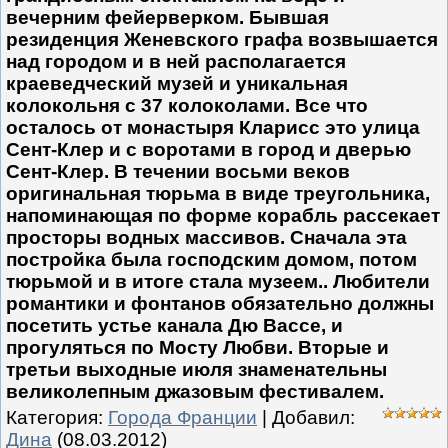
вечерним фейерверком. Бывшая
резиденция Женевского графа возвышается
над городом и в ней располагается
краеведческий музей и уникальная
колокольня с 37 колоколами. Все что
осталось от монастыря Кларисс это улица
Сент-Клер и с воротами в город и дверью
Сент-Клер. В течении восьми веков
оригинальная тюрьма в виде треугольника,
напоминающая по форме корабль рассекает
просторы водных массивов. Сначала эта
постройка была господским домом, потом
тюрьмой и в итоге стала музеем.. Любители
романтики и фонтанов обязательно должны
посетить устье канала Дю Вассе, и
прогуляться по Мосту Любви. Вторые и
третьи выходные июля знаменательны
великолепным джазовым фестивалем.
Категория
:
Города Франции
|
Добавил
:
Дина
(08.03.2012)