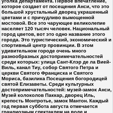
уголка департамента. Первое впечатление,
которое создает от посещения Анси, что это
большой хрустальный дворец украшенный
цветами и с причудливо вымощенной
мостовой. Все это чарующее великолепие
населяет 120 тысяч человек. Национальный
город цветов, вот это одно название этого
города. Это туристический, экономический и
спортивный центр провинции. В этом
удивительном городе очень много
разнообразных достопримечательностей
среди которых: улица Сант-Клэр де ла Вией-
Виль, канал Тиу, собор Святого Петра и
церкви Святого Франциска и Святого
Мориса, базилика Посещения богородицей
святой Елизаветы. Среди культурных
достопримечательностей: музей-замок Анси,
Музей колоколов Паккар, дворец Иль,
крепость Монтротье, замок Мантон. Каждый
год первая суббота августа отмечается
грандиозным спектаклем на воде и