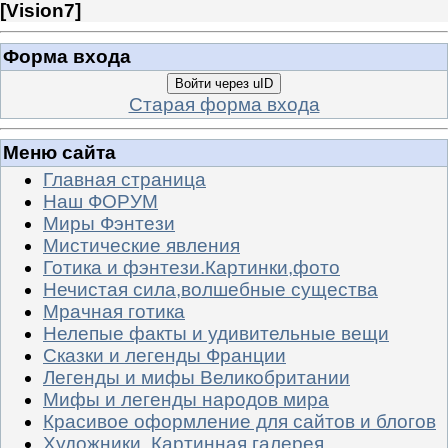
[
Vision7
]
Форма входа
Войти через uID
Старая форма входа
Меню сайта
Главная страница
Наш ФОРУМ
Миры Фэнтези
Мистические явления
Готика и фэнтези.Картинки,фото
Нечистая сила,волшебные существа
Мрачная готика
Нелепые факты и удивительные вещи
Сказки и легенды Франции
Легенды и мифы Великобритании
Мифы и легенды народов мира
Красивое оформление для сайтов и блогов
Художники. Картинная галерея