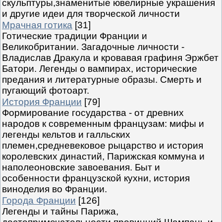
скульптуры,знаменитые ювелирные украшения
и другие идеи для творческой личности
Мрачная готика
[31]
Готические традиции Франции и
Великобритании. Загадочные личности -
Владислав Дракула и кровавая графиня Эржбет
Батори. Легенды о вампирах, исторические
предания и литературные образы. Смерть и
пугающий фотоарт.
История Франции
[79]
Формирование государства - от древних
народов к современным французам: мифы и
легенды кельтов и галльских
племен,средневековое рыцарство и история
королевских династий, Парижская коммуна и
наполеоновские завоевания. Быт и
особенности французской кухни, история
виноделия во Франции.
Города Франции
[126]
Легенды и тайны Парижа,