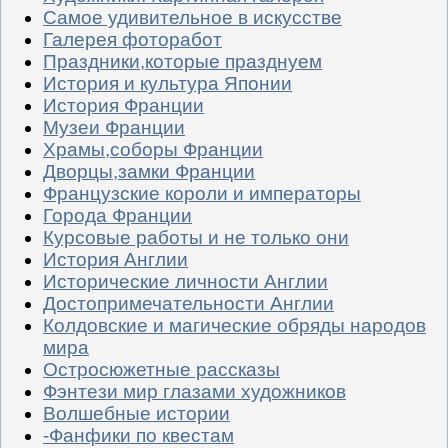
Самое удивительное в искусстве
Галерея фоторабот
Праздники,которые празднуем
История и культура Японии
История Франции
Музеи Франции
Храмы,соборы Франции
Дворцы,замки Франции
Французские короли и императоры
Города Франции
Курсовые работы и не только они
История Англии
Исторические личности Англии
Достопримечательности Англии
Колдовские и магические обряды народов
мира
Остросюжетные рассказы
Фэнтези мир глазами художников
Волшебные истории
-Фанфики по квестам