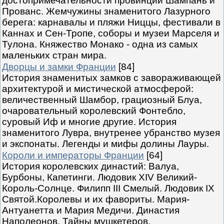
достопримечательности провинций Шампань и
Прованс. Жемчужины знаменитого Лазурного
берега: карнавалы и пляжи Ниццы, фестивали в
Каннах и Сен-Тропе, соборы и музеи Марселя и
Тулона. Княжество Монако - одна из самых
маленьких стран мира.
Дворцы и замки Франции
[84]
История знаменитых замков с завораживающей
архитектурой и мистической атмосферой:
величественный Шамбор, грациозный Блуа,
очаровательный королевский Фонтебло,
суровый Иф и многие другие. История
знаменитого Лувра, внутренее убранство музея
и экспонаты. Легенды и мифы долины Лауры.
Короли и императоры Франции
[64]
История королевских династий: Валуа,
Бурбоны, Капетинги. Людовик XIV Великий-
Король-Солнце. Филипп III Смелый. Людовик IX
Святой.Королевы и их фавориты. Мария-
Антуанетта и Мария Медичи. Династия
Наполеонов. Тайны мушкетеров.