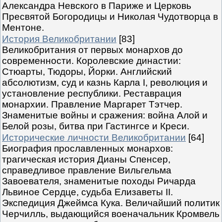
Александра Невского в Париже и Церковь
Пресвятой Богородицы и Николая Чудотворца в
Ментоне.
История Великобритании
[83]
Великобритания от первых монархов до
современности. Королевские династии:
Стюарты, Тюдоры, Йорки. Английский
абсолютизм, суд и казнь Карла I, революция и
установление республики. Реставрация
монархии. Правление Маргарет Тэтчер.
Знаменитые войны и сражения: война Алой и
Белой розы, битва при Гастингсе и Креси.
Исторические личности Великобритании
[64]
Биография прославленных монархов:
трагическая история Дианы Спенсер,
справедливое правление Вильгельма
Завоевателя, знаменитые походы Ричарда
Львиное Сердце, судьба Елизаветы II.
Экспедиция Джеймса Кука. Величайший политик
Черчилль, выдающийся военачальник Кромвель