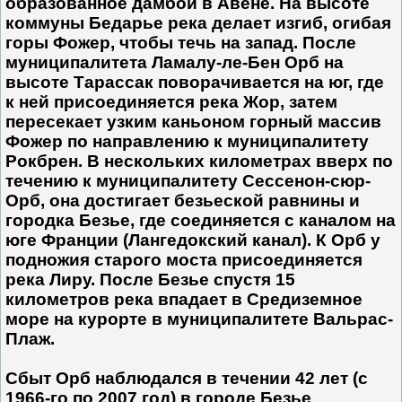
образованное дамбой в Авене. На высоте
коммуны Бедарье река делает изгиб, огибая
горы Фожер, чтобы течь на запад. После
муниципалитета Ламалу-ле-Бен Орб на
высоте Тарассак поворачивается на юг, где
к ней присоединяется река Жор, затем
пересекает узким каньоном горный массив
Фожер по направлению к муниципалитету
Рокбрен. В нескольких километрах вверх по
течению к муниципалитету Сессенон-сюр-
Орб, она достигает безьеской равнины и
городка Безье, где соединяется с каналом на
юге Франции (Лангедокский канал). К Орб у
подножия старого моста присоединяется
река Лиру. После Безье спустя 15
километров река впадает в Средиземное
море на курорте в муниципалитете Вальрас-
Плаж.
Сбыт Орб наблюдался в течении 42 лет (c
1966-го по 2007 год) в городе Безье