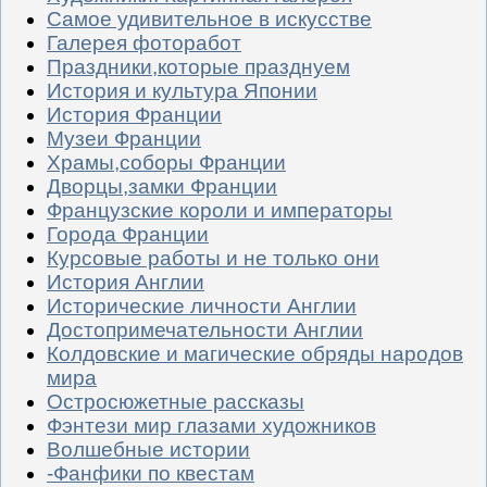
Самое удивительное в искусстве
Галерея фоторабот
Праздники,которые празднуем
История и культура Японии
История Франции
Музеи Франции
Храмы,соборы Франции
Дворцы,замки Франции
Французские короли и императоры
Города Франции
Курсовые работы и не только они
История Англии
Исторические личности Англии
Достопримечательности Англии
Колдовские и магические обряды народов
мира
Остросюжетные рассказы
Фэнтези мир глазами художников
Волшебные истории
-Фанфики по квестам