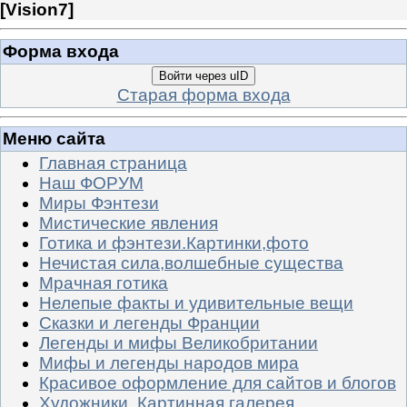
[
Vision7
]
Форма входа
Войти через uID
Старая форма входа
Меню сайта
Главная страница
Наш ФОРУМ
Миры Фэнтези
Мистические явления
Готика и фэнтези.Картинки,фото
Нечистая сила,волшебные существа
Мрачная готика
Нелепые факты и удивительные вещи
Сказки и легенды Франции
Легенды и мифы Великобритании
Мифы и легенды народов мира
Красивое оформление для сайтов и блогов
Художники. Картинная галерея