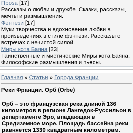
Проза
[17]
Рассказы о любви и дружбе. Сказки, рассказы,
мечты и размышления.
Фентези
[17]
Муки творчества и вдохновение любви в
произведениях в стиле фэнтези. Рассказы о
встречах с нечистой силой.
Миры кота Баяна
[23]
Таинственные и мистические Миры кота Баяна.
Философские размышления и пьесы.
Главная
»
Статьи
»
Города Франции
Реки Франции. Орб (Orbe)
Орб – это французская река длиной 136
километров в регионе Лангедок-Руссильон в
департаменте Эро, впадающая в
Средиземное море. Площадь бассейна реки
равняется 1330 квадратным километрам.