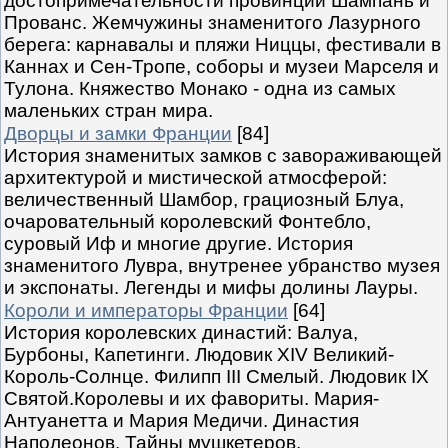
достопримечательности провинций Шампань и
Прованс. Жемчужины знаменитого Лазурного
берега: карнавалы и пляжи Ниццы, фестивали в
Каннах и Сен-Тропе, соборы и музеи Марселя и
Тулона. Княжество Монако - одна из самых
маленьких стран мира.
Дворцы и замки Франции
[84]
История знаменитых замков с завораживающей
архитектурой и мистической атмосферой:
величественный Шамбор, грациозный Блуа,
очаровательный королевский Фонтебло,
суровый Иф и многие другие. История
знаменитого Лувра, внутренее убранство музея
и экспонаты. Легенды и мифы долины Лауры.
Короли и императоры Франции
[64]
История королевских династий: Валуа,
Бурбоны, Капетинги. Людовик XIV Великий-
Король-Солнце. Филипп III Смелый. Людовик IX
Святой.Королевы и их фавориты. Мария-
Антуанетта и Мария Медичи. Династия
Наполеонов. Тайны мушкетеров.