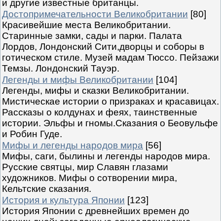
и другие известные британцы.
Достопримечательности Великобритании
[80]
Красивейшие места Великобритании.
Старинные замки, сады и парки. Палата
Лордов, Лондонский Сити,дворцы и соборы в
готическом стиле. Музей мадам Тюссо. Пейзажи
Темзы. Лондонский Тауэр.
Легенды и мифы Великобритании
[104]
Легенды, мифы и сказки Великобритании.
Мистическае истории о призраках и красавицах.
Рассказы о колдунах и феях, таинственные
истории. Эльфы и гномы.Сказания о Беовульфе
и Робин Гуде.
Мифы и легенды народов мира
[56]
Мифы, саги, былины и легенды народов мира.
Русские святцы, мир Славян глазами
художников. Мифы о сотворении мира,
Кельтские сказания.
История и культура Японии
[123]
История Японии с древнейших времен до