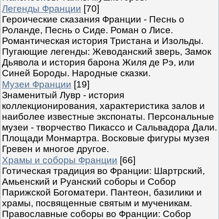
Легенды Франции
[70]
Героические сказания Франции - Песнь о
Роланде, Песнь о Сиде. Роман о Лисе.
Романтическая история Тристана и Изольды.
Пугающие легенды: Жеводанский зверь, Замок
Дьявола и история барона Жиля де Рэ, или
Синей Бороды. Народные сказки.
Музеи Франции
[19]
Знаменитый Лувр - история
коллекционирования, характеристика залов и
наиболее известные экспонаты. Персональные
музеи - творчество Пикассо и Сальвадора Дали.
Площади Монмартра. Восковые фигуры музея
Гревен и многое другое.
Храмы и соборы Франции
[66]
Готическая традиция во Франции: Шартрский,
Амьенский и Руанский соборы и Собор
Парижской Богоматери. Пантеон, базилики и
храмы, посвященные святым и мученикам.
Православные соборы во Франции: Собор