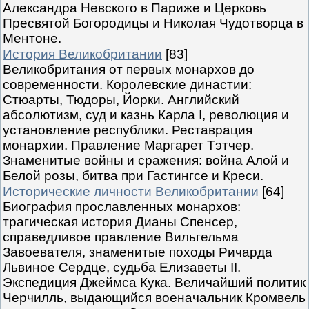
Александра Невского в Париже и Церковь
Пресвятой Богородицы и Николая Чудотворца в
Ментоне.
История Великобритании
[83]
Великобритания от первых монархов до
современности. Королевские династии:
Стюарты, Тюдоры, Йорки. Английский
абсолютизм, суд и казнь Карла I, революция и
установление республики. Реставрация
монархии. Правление Маргарет Тэтчер.
Знаменитые войны и сражения: война Алой и
Белой розы, битва при Гастингсе и Креси.
Исторические личности Великобритании
[64]
Биография прославленных монархов:
трагическая история Дианы Спенсер,
справедливое правление Вильгельма
Завоевателя, знаменитые походы Ричарда
Львиное Сердце, судьба Елизаветы II.
Экспедиция Джеймса Кука. Величайший политик
Черчилль, выдающийся военачальник Кромвель