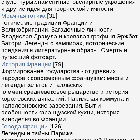
скульптуры,знаменитые ювелирные украшения
и другие идеи для творческой личности
Мрачная готика
[31]
Готические традиции Франции и
Великобритании. Загадочные личности -
Владислав Дракула и кровавая графиня Эржбет
Батори. Легенды о вампирах, исторические
предания и литературные образы. Смерть и
пугающий фотоарт.
История Франции
[79]
Формирование государства - от древних
народов к современным французам: мифы и
легенды кельтов и галльских
племен,средневековое рыцарство и история
королевских династий, Парижская коммуна и
наполеоновские завоевания. Быт и
особенности французской кухни, история
виноделия во Франции.
Города Франции
[126]
Легенды и тайны Парижа,