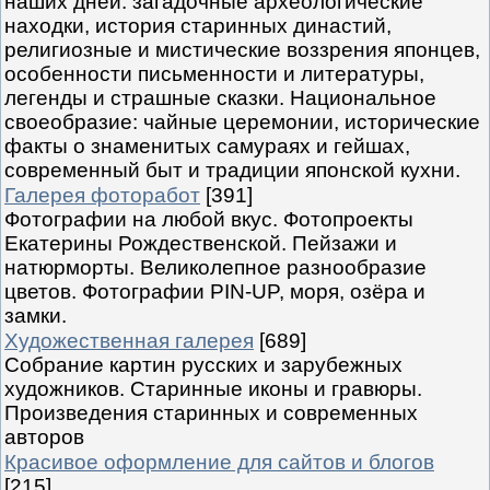
наших дней: загадочные археологические
находки, история старинных династий,
религиозные и мистические воззрения японцев,
особенности письменности и литературы,
легенды и страшные сказки. Национальное
своеобразие: чайные церемонии, исторические
факты о знаменитых самураях и гейшах,
современный быт и традиции японской кухни.
Галерея фоторабот
[391]
Фотографии на любой вкус. Фотопроекты
Екатерины Рождественской. Пейзажи и
натюрморты. Великолепное разнообразие
цветов. Фотографии PIN-UP, моря, озёра и
замки.
Художественная галерея
[689]
Собрание картин русских и зарубежных
художников. Старинные иконы и гравюры.
Произведения старинных и современных
авторов
Красивое оформление для сайтов и блогов
[215]