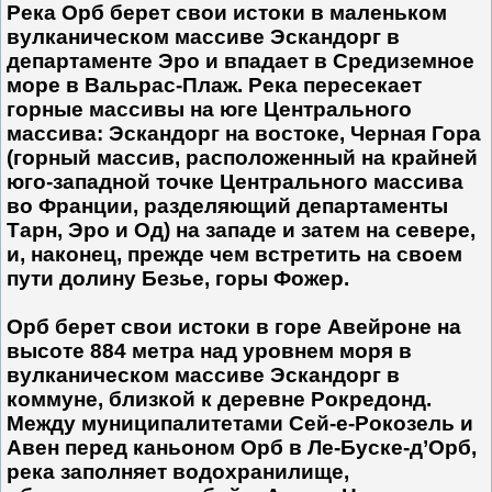
Река Орб берет свои истоки в маленьком
вулканическом массиве Эскандорг в
департаменте Эро и впадает в Средиземное
море в Вальрас-Плаж. Река пересекает
горные массивы на юге Центрального
массива: Эскандорг на востоке, Черная Гора
(горный массив, расположенный на крайней
юго-западной точке Центрального массива
во Франции, разделяющий департаменты
Тарн, Эро и Од) на западе и затем на севере,
и, наконец, прежде чем встретить на своем
пути долину Безье, горы Фожер.
Орб берет свои истоки в горе Авейроне на
высоте 884 метра над уровнем моря в
вулканическом массиве Эскандорг в
коммуне, близкой к деревне Рокредонд.
Между муниципалитетами Сей-е-Рокозель и
Авен перед каньоном Орб в Ле-Буске-д’Орб,
река заполняет водохранилище,