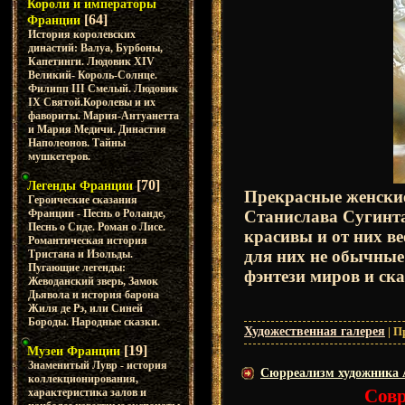
Короли и императоры
[64]
Франции
История королевских
династий: Валуа, Бурбоны,
Капетинги. Людовик XIV
Великий- Король-Солнце.
Филипп III Смелый. Людовик
IX Святой.Королевы и их
фавориты. Мария-Антуанетта
и Мария Медичи. Династия
Наполеонов. Тайны
мушкетеров.
[70]
Легенды Франции
Прекрасные женские
Героические сказания
Франции - Песнь о Роланде,
Станислава Сугинтас
Песнь о Сиде. Роман о Лисе.
красивы и от них в
Романтическая история
для них не обычные
Тристана и Изольды.
Пугающие легенды:
фэнтези миров и ск
Жеводанский зверь, Замок
Дьявола и история барона
Жиля де Рэ, или Синей
Бороды. Народные сказки.
Художественная галерея
|
П
[19]
Музеи Франции
Знаменитый Лувр - история
Сюрреализм художника А
коллекционирования,
Совр
характеристика залов и