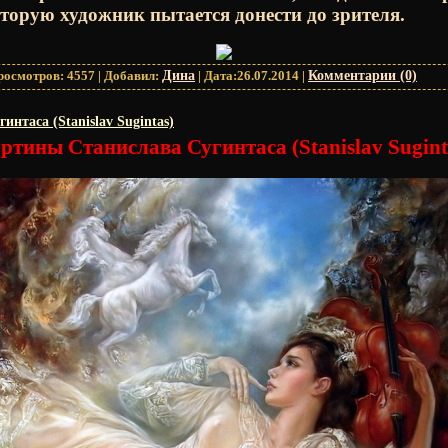
торую художник пытается донести до зрителя.
росмотров:
4557
|
Добавил:
Дина
|
Дата:
26.07.2014
|
Комментарии (0)
нтаса (Stanislav Sugintas)
ртины Станислава Сугинтаса (Stanislav Sugint