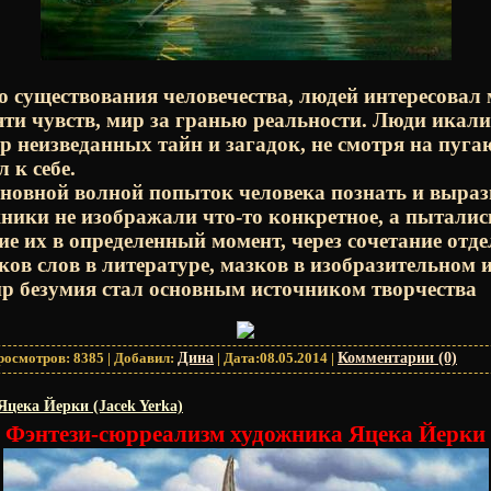
о существования человечества, людей интересовал
яти чувств, мир за гранью реальности. Люди икали
ир неизведанных тайн и загадок, не смотря на пу
 к себе.
новной волной попыток человека познать и выраз
ники не изображали что-то конкретное, а пыталис
ие их в определенный момент, через сочетание отд
ов слов в литературе, мазков в изобразительном и
ир безумия стал основным источником творчества
росмотров:
8385
|
Добавил:
Дина
|
Дата:
08.05.2014
|
Комментарии (0)
цека Йерки (Jacek Yerka)
Фэнтези-сюрреализм художника Яцека Йерки