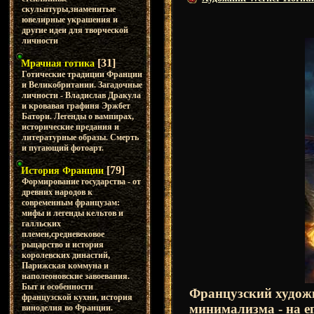
скульптуры,знаменитые
ювелирные украшения и
другие идеи для творческой
личности
[31]
Мрачная готика
Готические традиции Франции
и Великобритании. Загадочные
личности - Владислав Дракула
и кровавая графиня Эржбет
Батори. Легенды о вампирах,
исторические предания и
литературные образы. Смерть
и пугающий фотоарт.
[79]
История Франции
Формирование государства - от
древних народов к
современным французам:
мифы и легенды кельтов и
галльских
племен,средневековое
рыцарство и история
королевских династий,
Парижская коммуна и
наполеоновские завоевания.
Быт и особенности
Французский художн
французской кухни, история
минимализма - на е
виноделия во Франции.