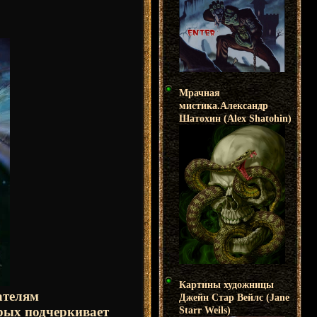
Мрачная
мистика.Александр
Шатохин (Alex Shatohin)
Картины художницы
ателям
Джейн Стар Вейлс (Jane
рых подчеркивает
Starr Weils)