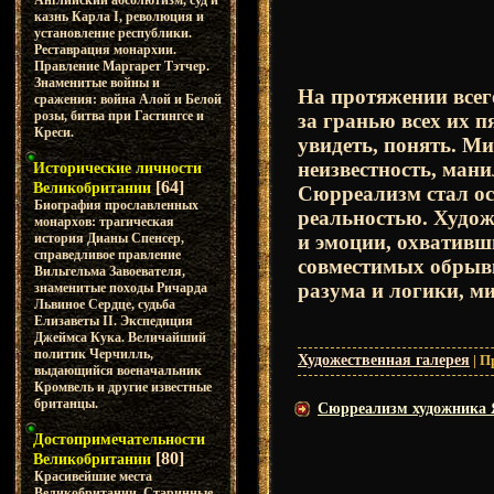
Английский абсолютизм, суд и
казнь Карла I, революция и
установление республики.
Реставрация монархии.
Правление Маргарет Тэтчер.
Знаменитые войны и
На протяжении всег
сражения: война Алой и Белой
розы, битва при Гастингсе и
за гранью всех их п
Креси.
увидеть, понять. М
неизвестность, манил
Исторические личности
[64]
Великобритании
Сюрреализм стал ос
Биография прославленных
реальностью. Худож
монархов: трагическая
история Дианы Спенсер,
и эмоции, охвативш
справедливое правление
совместимых обрывк
Вильгельма Завоевателя,
разума и логики, м
знаменитые походы Ричарда
Львиное Сердце, судьба
Елизаветы II. Экспедиция
Джеймса Кука. Величайший
политик Черчилль,
Художественная галерея
|
П
выдающийся военачальник
Кромвель и другие известные
британцы.
Сюрреализм художника Я
Достопримечательности
[80]
Великобритании
Красивейшие места
Великобритании. Старинные