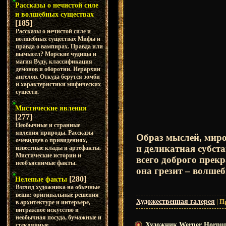
Рассказы о нечистой силе
и волшебных существах
[185]
Рассказы о нечистой силе и
волшебных существах Мифы и
правда о вампирах. Правда или
вымысел? Морские чудища и
магия Вуду, классификация
демонов и оборотни. Иерархии
ангелов. Откуда берутся зомби
и характеристики мифических
существ.
Мистические явления
[277]
Необычные и странные
явления природы. Рассказы
Образ мыслей, миро
очевидцев о привидениях,
и деликатная субст
известные клады и артефакты.
Мистические истории и
всего доброго прек
необъяснимые факты.
она грезит – волшеб
[280]
Нелепые факты
Взгляд художника на обычные
вещи: оригинальные решения
Художественная галерея
|
П
в архитектуре и интерьере,
витражное искусство и
необычная посуда, бумажные и
Художник Werner Hornu
стеклянные