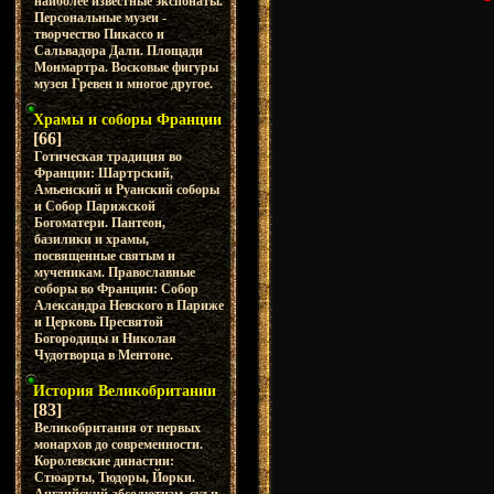
наиболее известные экспонаты.
Персональные музеи -
творчество Пикассо и
Сальвадора Дали. Площади
Монмартра. Восковые фигуры
музея Гревен и многое другое.
Храмы и соборы Франции
[66]
Готическая традиция во
Франции: Шартрский,
Амьенский и Руанский соборы
и Собор Парижской
Богоматери. Пантеон,
базилики и храмы,
посвященные святым и
мученикам. Православные
соборы во Франции: Собор
Александра Невского в Париже
и Церковь Пресвятой
Богородицы и Николая
Чудотворца в Ментоне.
История Великобритании
[83]
Великобритания от первых
монархов до современности.
Королевские династии:
Стюарты, Тюдоры, Йорки.