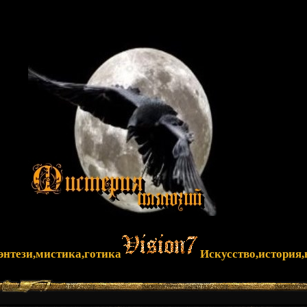
фэнтези,мистика,готика
Искусство,история,