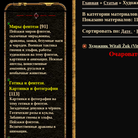
»
» Художе
Главная
Статьи
В категории материалов
Показано материалов
:
1
[91]
Миры фентези
Сортировать по
:
·
Дате
Пейзажи миров фэнтези,
сказочные миры,воины,
драконы, замки, безумные маги
и чародеи. Военная тактика
Художник Witali Żuk (Vit
гномов и эльфов, работы
Очароват
художников на тему фэнтези,
картинки и анимация. Нежные
ангелы, воинственные
амазонки, русалки и
необычные животные.
Готика и фентези.
Картинки и фотографии
[113]
Картинки и фотографии на
тему готики и фентези.
Загадочные девушки в чёрном.
Готические розы и куклы.
Забавные гномы и эльфы.
Пейзажи фэнтези.
Величественные драконы в
анимации.