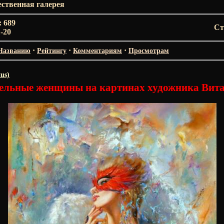
ственная галерея
:
689
Ст
1-20
·
·
·
Названию
Рейтингу
Комментариям
Просмотрам
us)
ельные женщины на картинах художника Вит