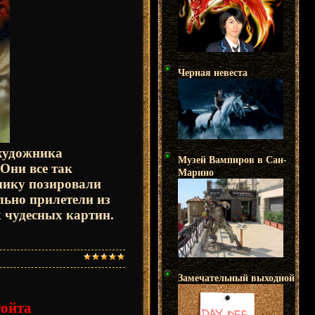
Черная невеста
 художника
Музей Вампиров в Сан-
.Они все так
Марино
нику позировали
льно прилетели из
х чудесных картин.
Замечательный выходной
гойта