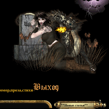
юмор,проза,стихи
**Новые статьи**