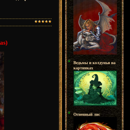
as)
Ведьмы и колдуньи на
картинках
Огненный лис