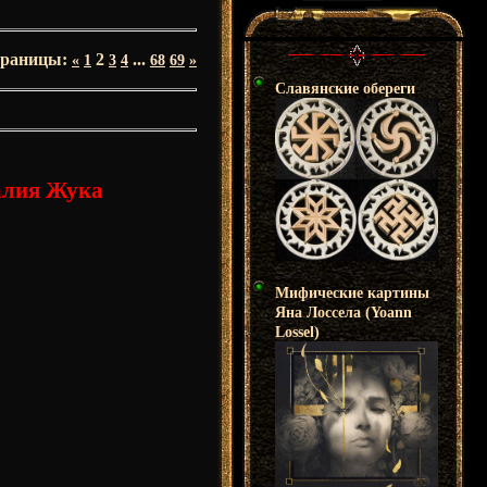
раницы
:
2
...
«
1
3
4
68
69
»
Славянские обереги
алия Жука
Мифические картины
Яна Лоссела (Yoann
Lossel)