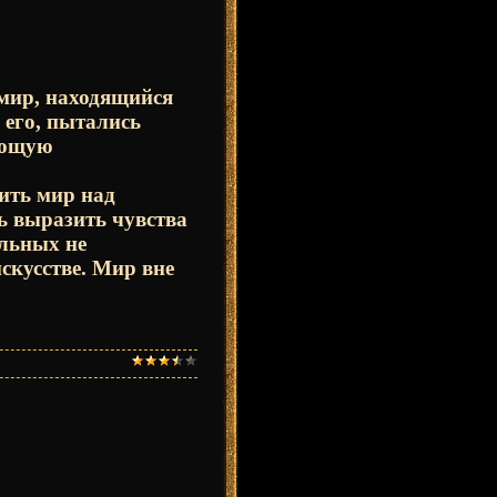
 мир, находящийся
 его, пытались
гающую
ить мир над
ь выразить чувства
ельных не
скусстве. Мир вне