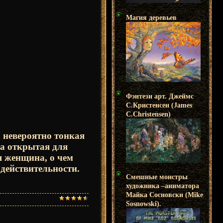
Магия деревьев
Фэнтези арт. Джеймс
С.Кристенсен (James
C.Christensen)
 невероятно тонкая
да открытая для
я женщина, о чем
 действительности.
Смешные монстры
художника –аниматора
Майка Сосновски (Mike
Sosnowski).