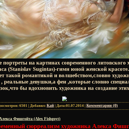
 портреты на картинах современного литовского
а (Stanislav Sugintas)-гимн юной женской красоте
еет такой романтикой и волшебством,словно худож
 , реальные девушки,а феи ,которые словно специа
азок,что бы вдохновить художника на создание эти
росмотров:
6501
|
Добавил:
Кай
|
Дата:
01.07.2014
|
Комментарии (0)
лекса Фишгойта (Alex Fishgoyt)
еменный сюрреализм художника Алекса Фиш