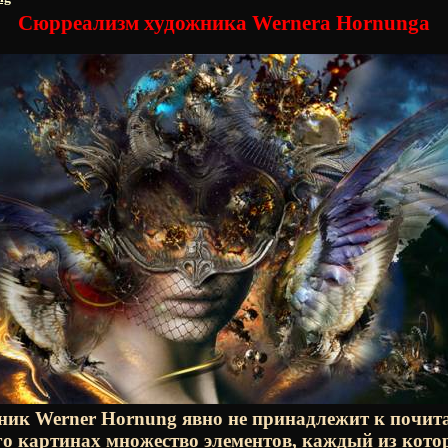
Сюрреализм художника Wernerа Hornungа
ик Werner Hornung явно не принадлежит к почит
го картинах множество элементов, каждый из кото