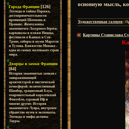
основную мысль, ко
[126]
Города Франции
Легенды и тайны Парижа,
достопримечательности
провинций Шампань и
Художественная галерея
|
П
Прованс. Жемчужины
знаменитого Лазурного берега:
карнавалы и пляжи Ниццы,
Картины Станислава Суги
фестивали в Каннах и Сен-
Ка
Тропе, соборы и музеи Марселя
и Тулона. Княжество Монако -
одна из самых маленьких стран
мира.
Дворцы и замки Франции
[84]
История знаменитых замков с
завораживающей
архитектурой и мистической
атмосферой: величественный
Шамбор, грациозный Блуа,
очаровательный королевский
Фонтебло, суровый Иф и
многие другие. История
знаменитого Лувра, внутренее
убранство музея и экспонаты.
Легенды и мифы долины
Лауры.