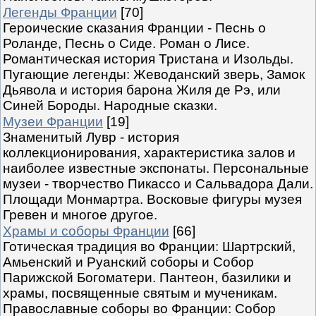
Легенды Франции
[70]
Героические сказания Франции - Песнь о
Роланде, Песнь о Сиде. Роман о Лисе.
Романтическая история Тристана и Изольды.
Пугающие легенды: Жеводанский зверь, Замок
Дьявола и история барона Жиля де Рэ, или
Синей Бороды. Народные сказки.
Музеи Франции
[19]
Знаменитый Лувр - история
коллекционирования, характеристика залов и
наиболее известные экспонаты. Персональные
музеи - творчество Пикассо и Сальвадора Дали.
Площади Монмартра. Восковые фигуры музея
Гревен и многое другое.
Храмы и соборы Франции
[66]
Готическая традиция во Франции: Шартрский,
Амьенский и Руанский соборы и Собор
Парижской Богоматери. Пантеон, базилики и
храмы, посвященные святым и мученикам.
Православные соборы во Франции: Собор