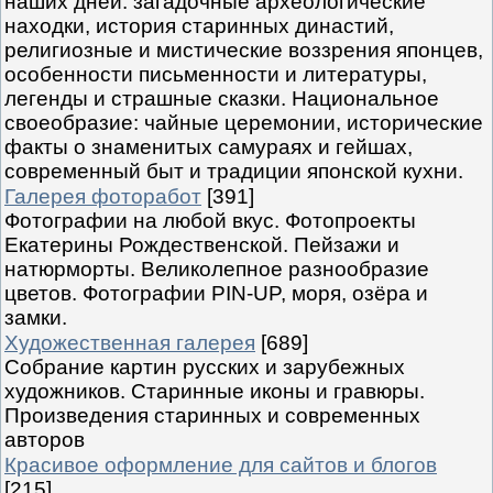
наших дней: загадочные археологические
находки, история старинных династий,
религиозные и мистические воззрения японцев,
особенности письменности и литературы,
легенды и страшные сказки. Национальное
своеобразие: чайные церемонии, исторические
факты о знаменитых самураях и гейшах,
современный быт и традиции японской кухни.
Галерея фоторабот
[391]
Фотографии на любой вкус. Фотопроекты
Екатерины Рождественской. Пейзажи и
натюрморты. Великолепное разнообразие
цветов. Фотографии PIN-UP, моря, озёра и
замки.
Художественная галерея
[689]
Собрание картин русских и зарубежных
художников. Старинные иконы и гравюры.
Произведения старинных и современных
авторов
Красивое оформление для сайтов и блогов
[215]