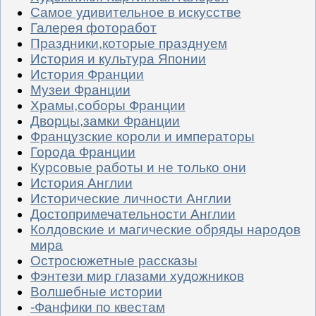
Самое удивительное в искусстве
Галерея фоторабот
Праздники,которые празднуем
История и культура Японии
История Франции
Музеи Франции
Храмы,соборы Франции
Дворцы,замки Франции
Французские короли и императоры
Города Франции
Курсовые работы и не только они
История Англии
Исторические личности Англии
Достопримечательности Англии
Колдовские и магические обряды народов
мира
Остросюжетные рассказы
Фэнтези мир глазами художников
Волшебные истории
-Фанфики по квестам