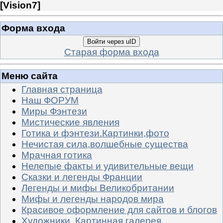
[
Vision7
]
Форма входа
Войти через uID
Старая форма входа
Меню сайта
Главная страница
Наш ФОРУМ
Миры Фэнтези
Мистические явления
Готика и фэнтези.Картинки,фото
Нечистая сила,волшебные существа
Мрачная готика
Нелепые факты и удивительные вещи
Сказки и легенды Франции
Легенды и мифы Великобритании
Мифы и легенды народов мира
Красивое оформление для сайтов и блогов
Художники. Картинная галерея