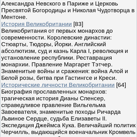
Александра Невского в Париже и Церковь
Пресвятой Богородицы и Николая Чудотворца в
Ментоне.
История Великобритании
[83]
Великобритания от первых монархов до
современности. Королевские династии:
Стюарты, Тюдоры, Йорки. Английский
абсолютизм, суд и казнь Карла I, революция и
установление республики. Реставрация
монархии. Правление Маргарет Тэтчер.
Знаменитые войны и сражения: война Алой и
Белой розы, битва при Гастингсе и Креси.
Исторические личности Великобритании
[64]
Биография прославленных монархов:
трагическая история Дианы Спенсер,
справедливое правление Вильгельма
Завоевателя, знаменитые походы Ричарда
Львиное Сердце, судьба Елизаветы II.
Экспедиция Джеймса Кука. Величайший политик
Черчилль, выдающийся военачальник Кромвель