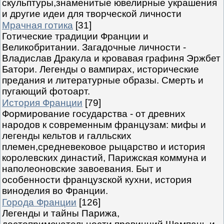
скульптуры,знаменитые ювелирные украшения
и другие идеи для творческой личности
Мрачная готика
[31]
Готические традиции Франции и
Великобритании. Загадочные личности -
Владислав Дракула и кровавая графиня Эржбет
Батори. Легенды о вампирах, исторические
предания и литературные образы. Смерть и
пугающий фотоарт.
История Франции
[79]
Формирование государства - от древних
народов к современным французам: мифы и
легенды кельтов и галльских
племен,средневековое рыцарство и история
королевских династий, Парижская коммуна и
наполеоновские завоевания. Быт и
особенности французской кухни, история
виноделия во Франции.
Города Франции
[126]
Легенды и тайны Парижа,