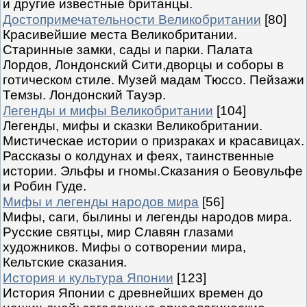
и другие известные британцы.
Достопримечательности Великобритании
[80]
Красивейшие места Великобритании.
Старинные замки, сады и парки. Палата
Лордов, Лондонский Сити,дворцы и соборы в
готическом стиле. Музей мадам Тюссо. Пейзажи
Темзы. Лондонский Тауэр.
Легенды и мифы Великобритании
[104]
Легенды, мифы и сказки Великобритании.
Мистическае истории о призраках и красавицах.
Рассказы о колдунах и феях, таинственные
истории. Эльфы и гномы.Сказания о Беовульфе
и Робин Гуде.
Мифы и легенды народов мира
[56]
Мифы, саги, былины и легенды народов мира.
Русские святцы, мир Славян глазами
художников. Мифы о сотворении мира,
Кельтские сказания.
История и культура Японии
[123]
История Японии с древнейших времен до