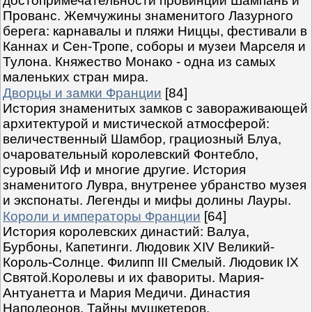
достопримечательности провинций Шампань и
Прованс. Жемчужины знаменитого Лазурного
берега: карнавалы и пляжи Ниццы, фестивали в
Каннах и Сен-Тропе, соборы и музеи Марселя и
Тулона. Княжество Монако - одна из самых
маленьких стран мира.
Дворцы и замки Франции
[84]
История знаменитых замков с завораживающей
архитектурой и мистической атмосферой:
величественный Шамбор, грациозный Блуа,
очаровательный королевский Фонтебло,
суровый Иф и многие другие. История
знаменитого Лувра, внутренее убранство музея
и экспонаты. Легенды и мифы долины Лауры.
Короли и императоры Франции
[64]
История королевских династий: Валуа,
Бурбоны, Капетинги. Людовик XIV Великий-
Король-Солнце. Филипп III Смелый. Людовик IX
Святой.Королевы и их фавориты. Мария-
Антуанетта и Мария Медичи. Династия
Наполеонов. Тайны мушкетеров.