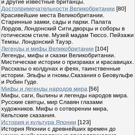
и другие известные британцы.
Достопримечательности Великобритании
[80]
Красивейшие места Великобритании.
Старинные замки, сады и парки. Палата
Лордов, Лондонский Сити,дворцы и соборы в
готическом стиле. Музей мадам Тюссо. Пейзажи
Темзы. Лондонский Тауэр.
Легенды и мифы Великобритании
[104]
Легенды, мифы и сказки Великобритании.
Мистическае истории о призраках и красавицах.
Рассказы о колдунах и феях, таинственные
истории. Эльфы и гномы.Сказания о Беовульфе
и Робин Гуде.
Мифы и легенды народов мира
[56]
Мифы, саги, былины и легенды народов мира.
Русские святцы, мир Славян глазами
художников. Мифы о сотворении мира,
Кельтские сказания.
История и культура Японии
[123]
История Японии с древнейших времен до