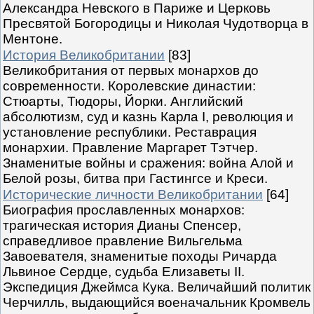
Александра Невского в Париже и Церковь
Пресвятой Богородицы и Николая Чудотворца в
Ментоне.
История Великобритании
[83]
Великобритания от первых монархов до
современности. Королевские династии:
Стюарты, Тюдоры, Йорки. Английский
абсолютизм, суд и казнь Карла I, революция и
установление республики. Реставрация
монархии. Правление Маргарет Тэтчер.
Знаменитые войны и сражения: война Алой и
Белой розы, битва при Гастингсе и Креси.
Исторические личности Великобритании
[64]
Биография прославленных монархов:
трагическая история Дианы Спенсер,
справедливое правление Вильгельма
Завоевателя, знаменитые походы Ричарда
Львиное Сердце, судьба Елизаветы II.
Экспедиция Джеймса Кука. Величайший политик
Черчилль, выдающийся военачальник Кромвель