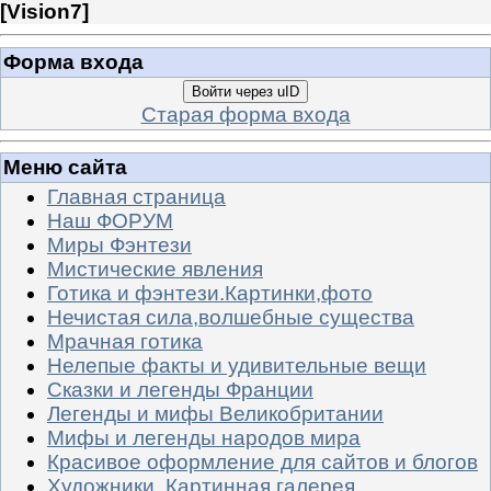
[
Vision7
]
Форма входа
Войти через uID
Старая форма входа
Меню сайта
Главная страница
Наш ФОРУМ
Миры Фэнтези
Мистические явления
Готика и фэнтези.Картинки,фото
Нечистая сила,волшебные существа
Мрачная готика
Нелепые факты и удивительные вещи
Сказки и легенды Франции
Легенды и мифы Великобритании
Мифы и легенды народов мира
Красивое оформление для сайтов и блогов
Художники. Картинная галерея