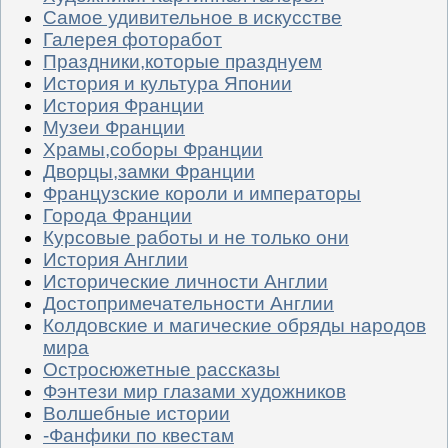
Самое удивительное в искусстве
Галерея фоторабот
Праздники,которые празднуем
История и культура Японии
История Франции
Музеи Франции
Храмы,соборы Франции
Дворцы,замки Франции
Французские короли и императоры
Города Франции
Курсовые работы и не только они
История Англии
Исторические личности Англии
Достопримечательности Англии
Колдовские и магические обряды народов
мира
Остросюжетные рассказы
Фэнтези мир глазами художников
Волшебные истории
-Фанфики по квестам