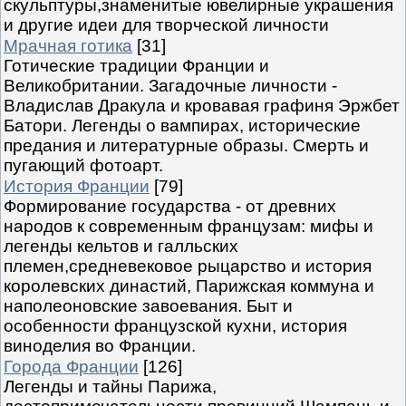
скульптуры,знаменитые ювелирные украшения
и другие идеи для творческой личности
Мрачная готика
[31]
Готические традиции Франции и
Великобритании. Загадочные личности -
Владислав Дракула и кровавая графиня Эржбет
Батори. Легенды о вампирах, исторические
предания и литературные образы. Смерть и
пугающий фотоарт.
История Франции
[79]
Формирование государства - от древних
народов к современным французам: мифы и
легенды кельтов и галльских
племен,средневековое рыцарство и история
королевских династий, Парижская коммуна и
наполеоновские завоевания. Быт и
особенности французской кухни, история
виноделия во Франции.
Города Франции
[126]
Легенды и тайны Парижа,