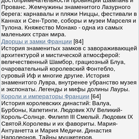
достопримечательности провинций Шампань и
Прованс. Жемчужины знаменитого Лазурного
берега: карнавалы и пляжи Ниццы, фестивали в
Каннах и Сен-Тропе, соборы и музеи Марселя и
Тулона. Княжество Монако - одна из самых
маленьких стран мира.
Дворцы и замки Франции
[84]
История знаменитых замков с завораживающей
архитектурой и мистической атмосферой:
величественный Шамбор, грациозный Блуа,
очаровательный королевский Фонтебло,
суровый Иф и многие другие. История
знаменитого Лувра, внутренее убранство музея
и экспонаты. Легенды и мифы долины Лауры.
Короли и императоры Франции
[64]
История королевских династий: Валуа,
Бурбоны, Капетинги. Людовик XIV Великий-
Король-Солнце. Филипп III Смелый. Людовик IX
Святой.Королевы и их фавориты. Мария-
Антуанетта и Мария Медичи. Династия
Наполеонов. Тайны мушкетеров.