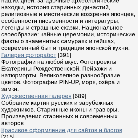
наших дней: загадочные археологические
находки, история старинных династий,
религиозные и мистические воззрения японцев,
особенности письменности и литературы,
легенды и страшные сказки. Национальное
своеобразие: чайные церемонии, исторические
факты о знаменитых самураях и гейшах,
современный быт и традиции японской кухни.
Галерея фоторабот
[391]
Фотографии на любой вкус. Фотопроекты
Екатерины Рождественской. Пейзажи и
натюрморты. Великолепное разнообразие
цветов. Фотографии PIN-UP, моря, озёра и
замки.
Художественная галерея
[689]
Собрание картин русских и зарубежных
художников. Старинные иконы и гравюры.
Произведения старинных и современных
авторов
Красивое оформление для сайтов и блогов
[215]