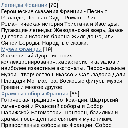
Легенды Франции
[70]
Героические сказания Франции - Песнь о
Роланде, Песнь о Сиде. Роман о Лисе.
Романтическая история Тристана и Изольды.
Пугающие легенды: Жеводанский зверь, Замок
Дьявола и история барона Жиля де Рэ, или
Синей Бороды. Народные сказки.
Музеи Франции
[19]
Знаменитый Лувр - история
коллекционирования, характеристика залов и
наиболее известные экспонаты. Персональные
музеи - творчество Пикассо и Сальвадора Дали.
Площади Монмартра. Восковые фигуры музея
Гревен и многое другое.
Храмы и соборы Франции
[66]
Готическая традиция во Франции: Шартрский,
Амьенский и Руанский соборы и Собор
Парижской Богоматери. Пантеон, базилики и
храмы, посвященные святым и мученикам.
Православные соборы во Франции: Собор