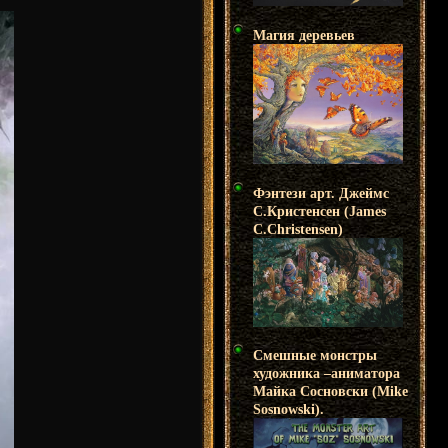
Магия деревьев
Фэнтези арт. Джеймс
С.Кристенсен (James
C.Christensen)
Смешные монстры
художника –аниматора
Майка Сосновски (Mike
Sosnowski).