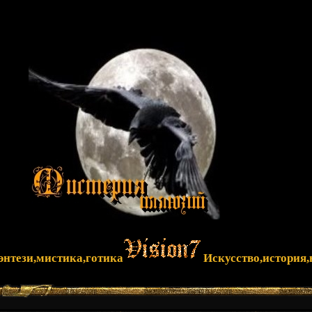
фэнтези,мистика,готика
Искусство,история,