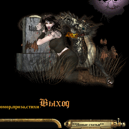
юмор,проза,стихи
**Новые статьи**