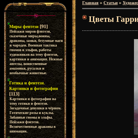
»
»
Главная
Статьи
Художес
Цветы Гарр
[91]
Миры фентези
Пейзажи миров фэнтези,
сказочные миры,воины,
драконы, замки, безумные маги
и чародеи. Военная тактика
гномов и эльфов, работы
художников на тему фэнтези,
картинки и анимация. Нежные
ангелы, воинственные
амазонки, русалки и
необычные животные.
Готика и фентези.
Картинки и фотографии
[113]
Картинки и фотографии на
тему готики и фентези.
Загадочные девушки в чёрном.
Готические розы и куклы.
Забавные гномы и эльфы.
Пейзажи фэнтези.
Величественные драконы в
анимации.