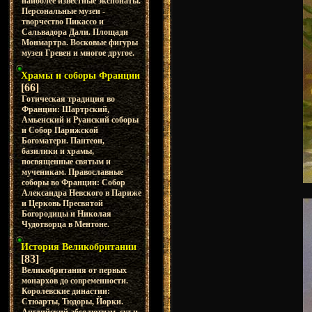
наиболее известные экспонаты.
Персональные музеи -
творчество Пикассо и
Сальвадора Дали. Площади
Монмартра. Восковые фигуры
музея Гревен и многое другое.
Храмы и соборы Франции
[66]
Готическая традиция во
Франции: Шартрский,
Амьенский и Руанский соборы
и Собор Парижской
Богоматери. Пантеон,
базилики и храмы,
посвященные святым и
мученикам. Православные
соборы во Франции: Собор
Александра Невского в Париже
и Церковь Пресвятой
Богородицы и Николая
Чудотворца в Ментоне.
История Великобритании
[83]
Великобритания от первых
монархов до современности.
Королевские династии:
Стюарты, Тюдоры, Йорки.