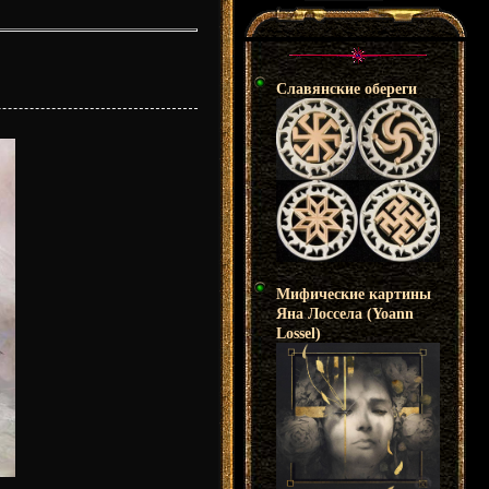
Славянские обереги
Мифические картины
Яна Лоссела (Yoann
Lossel)