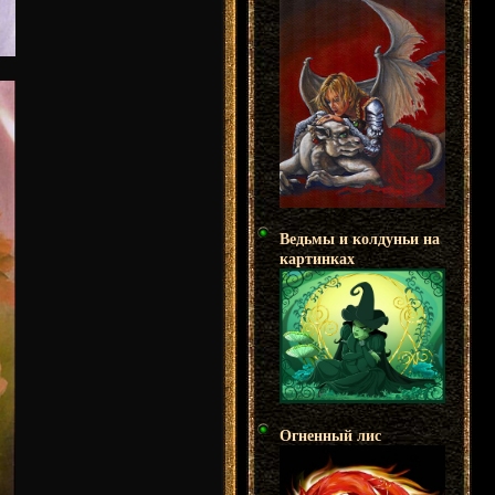
Ведьмы и колдуньи на
картинках
Огненный лис