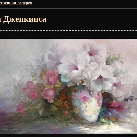
твенная галерея
и Дженкинса