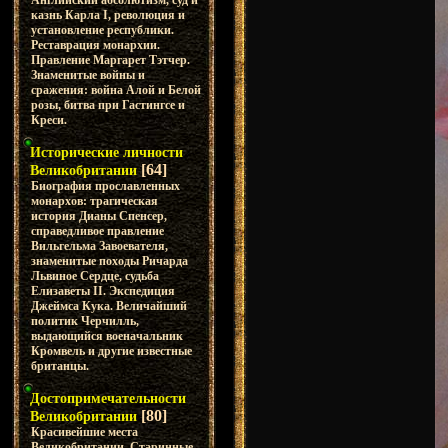
Английский абсолютизм, суд и
казнь Карла I, революция и
установление республики.
Реставрация монархии.
Правление Маргарет Тэтчер.
Знаменитые войны и
сражения: война Алой и Белой
розы, битва при Гастингсе и
Креси.
Исторические личности
[64]
Великобритании
Биография прославленных
монархов: трагическая
история Дианы Спенсер,
справедливое правление
Вильгельма Завоевателя,
знаменитые походы Ричарда
Львиное Сердце, судьба
Елизаветы II. Экспедиция
Джеймса Кука. Величайший
политик Черчилль,
выдающийся военачальник
Кромвель и другие известные
британцы.
Достопримечательности
[80]
Великобритании
Красивейшие места
Великобритании. Старинные