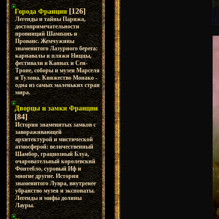
[126]
Города Франции
Легенды и тайны Парижа,
достопримечательности
провинций Шампань и
Прованс. Жемчужины
знаменитого Лазурного берега:
карнавалы и пляжи Ниццы,
фестивали в Каннах и Сен-
Тропе, соборы и музеи Марселя
и Тулона. Княжество Монако -
одна из самых маленьких стран
мира.
Дворцы и замки Франции
[84]
История знаменитых замков с
завораживающей
архитектурой и мистической
атмосферой: величественный
Шамбор, грациозный Блуа,
очаровательный королевский
Фонтебло, суровый Иф и
многие другие. История
знаменитого Лувра, внутренее
убранство музея и экспонаты.
Легенды и мифы долины
Лауры.