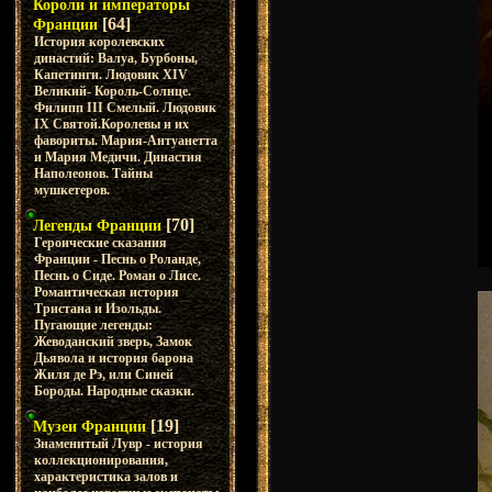
Короли и императоры
[64]
Франции
История королевских
династий: Валуа, Бурбоны,
Капетинги. Людовик XIV
Великий- Король-Солнце.
Филипп III Смелый. Людовик
IX Святой.Королевы и их
фавориты. Мария-Антуанетта
и Мария Медичи. Династия
Наполеонов. Тайны
мушкетеров.
[70]
Легенды Франции
Героические сказания
Франции - Песнь о Роланде,
Песнь о Сиде. Роман о Лисе.
Романтическая история
Тристана и Изольды.
Пугающие легенды:
Жеводанский зверь, Замок
Дьявола и история барона
Жиля де Рэ, или Синей
Бороды. Народные сказки.
[19]
Музеи Франции
Знаменитый Лувр - история
коллекционирования,
характеристика залов и