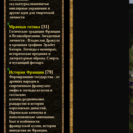
скульптуры,знаменитые
ювелирные украшения и
другие идеи для творческой
личности
[31]
Мрачная готика
Готические традиции Франции
и Великобритании. Загадочные
личности - Владислав Дракула
и кровавая графиня Эржбет
Батори. Легенды о вампирах,
исторические предания и
литературные образы. Смерть
и пугающий фотоарт.
[79]
История Франции
Формирование государства - от
древних народов к
современным французам:
мифы и легенды кельтов и
галльских
племен,средневековое
рыцарство и история
королевских династий,
Парижская коммуна и
наполеоновские завоевания.
Быт и особенности
французской кухни, история
виноделия во Франции.