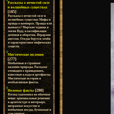
Рассказы о нечистой силе
и волшебных существах
[185]
Рассказы о нечистой силе и
волшебных существах Мифы и
правда о вампирах. Правда или
вымысел? Морские чудища и
магия Вуду, классификация
демонов и оборотни. Иерархии
ангелов. Откуда берутся зомби
и характеристики мифических
существ.
Мистические явления
[277]
Необычные и странные
явления природы. Рассказы
очевидцев о привидениях,
известные клады и артефакты.
Мистические истории и
необъяснимые факты.
[280]
Нелепые факты
Взгляд художника на обычные
вещи: оригинальные решения
в архитектуре и интерьере,
витражное искусство и
необычная посуда, бумажные и
стеклянные