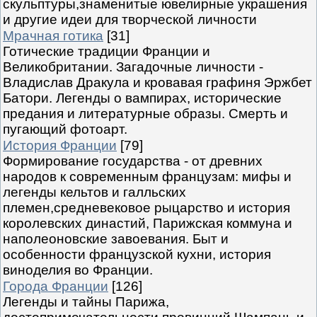
скульптуры,знаменитые ювелирные украшения
и другие идеи для творческой личности
Мрачная готика
[31]
Готические традиции Франции и
Великобритании. Загадочные личности -
Владислав Дракула и кровавая графиня Эржбет
Батори. Легенды о вампирах, исторические
предания и литературные образы. Смерть и
пугающий фотоарт.
История Франции
[79]
Формирование государства - от древних
народов к современным французам: мифы и
легенды кельтов и галльских
племен,средневековое рыцарство и история
королевских династий, Парижская коммуна и
наполеоновские завоевания. Быт и
особенности французской кухни, история
виноделия во Франции.
Города Франции
[126]
Легенды и тайны Парижа,