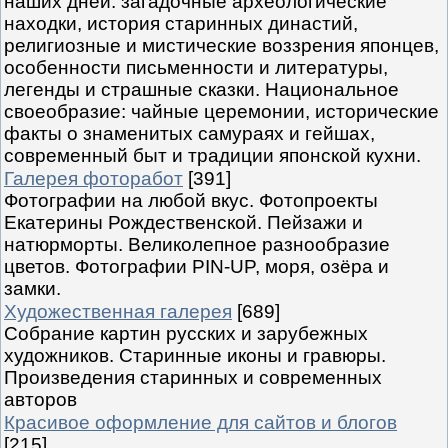
наших дней: загадочные археологические
находки, история старинных династий,
религиозные и мистические воззрения японцев,
особенности письменности и литературы,
легенды и страшные сказки. Национальное
своеобразие: чайные церемонии, исторические
факты о знаменитых самураях и гейшах,
современный быт и традиции японской кухни.
Галерея фоторабот
[391]
Фотографии на любой вкус. Фотопроекты
Екатерины Рождественской. Пейзажи и
натюрморты. Великолепное разнообразие
цветов. Фотографии PIN-UP, моря, озёра и
замки.
Художественная галерея
[689]
Собрание картин русских и зарубежных
художников. Старинные иконы и гравюры.
Произведения старинных и современных
авторов
Красивое оформление для сайтов и блогов
[215]