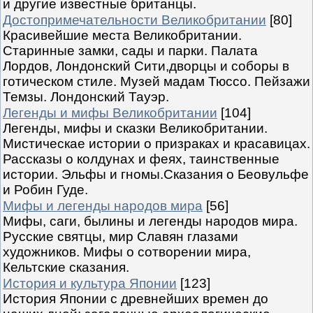
и другие известные британцы.
Достопримечательности Великобритании
[80]
Красивейшие места Великобритании.
Старинные замки, сады и парки. Палата
Лордов, Лондонский Сити,дворцы и соборы в
готическом стиле. Музей мадам Тюссо. Пейзажи
Темзы. Лондонский Тауэр.
Легенды и мифы Великобритании
[104]
Легенды, мифы и сказки Великобритании.
Мистическае истории о призраках и красавицах.
Рассказы о колдунах и феях, таинственные
истории. Эльфы и гномы.Сказания о Беовульфе
и Робин Гуде.
Мифы и легенды народов мира
[56]
Мифы, саги, былины и легенды народов мира.
Русские святцы, мир Славян глазами
художников. Мифы о сотворении мира,
Кельтские сказания.
История и культура Японии
[123]
История Японии с древнейших времен до