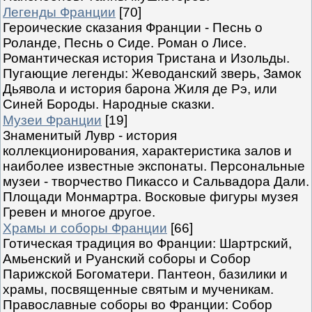
Легенды Франции
[70]
Героические сказания Франции - Песнь о
Роланде, Песнь о Сиде. Роман о Лисе.
Романтическая история Тристана и Изольды.
Пугающие легенды: Жеводанский зверь, Замок
Дьявола и история барона Жиля де Рэ, или
Синей Бороды. Народные сказки.
Музеи Франции
[19]
Знаменитый Лувр - история
коллекционирования, характеристика залов и
наиболее известные экспонаты. Персональные
музеи - творчество Пикассо и Сальвадора Дали.
Площади Монмартра. Восковые фигуры музея
Гревен и многое другое.
Храмы и соборы Франции
[66]
Готическая традиция во Франции: Шартрский,
Амьенский и Руанский соборы и Собор
Парижской Богоматери. Пантеон, базилики и
храмы, посвященные святым и мученикам.
Православные соборы во Франции: Собор