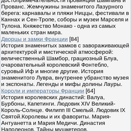
достопримечательности провинций Шампань и
Прованс. Жемчужины знаменитого Лазурного
берега: карнавалы и пляжи Ниццы, фестивали в
Каннах и Сен-Тропе, соборы и музеи Марселя и
Тулона. Княжество Монако - одна из самых
маленьких стран мира.
Дворцы и замки Франции
[84]
История знаменитых замков с завораживающей
архитектурой и мистической атмосферой:
величественный Шамбор, грациозный Блуа,
очаровательный королевский Фонтебло,
суровый Иф и многие другие. История
знаменитого Лувра, внутренее убранство музея
и экспонаты. Легенды и мифы долины Лауры.
Короли и императоры Франции
[64]
История королевских династий: Валуа,
Бурбоны, Капетинги. Людовик XIV Великий-
Король-Солнце. Филипп III Смелый. Людовик IX
Святой.Королевы и их фавориты. Мария-
Антуанетта и Мария Медичи. Династия
Наполеонов. Тайны мушкетеров.