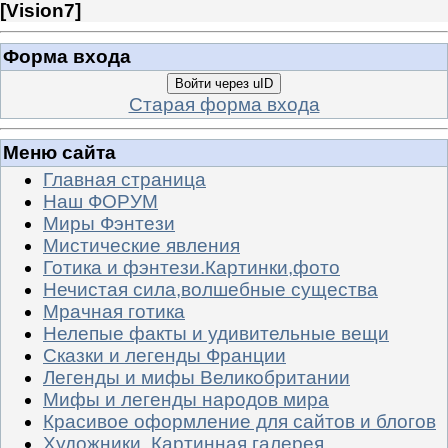
[
Vision7
]
Форма входа
Войти через uID
Старая форма входа
Меню сайта
Главная страница
Наш ФОРУМ
Миры Фэнтези
Мистические явления
Готика и фэнтези.Картинки,фото
Нечистая сила,волшебные существа
Мрачная готика
Нелепые факты и удивительные вещи
Сказки и легенды Франции
Легенды и мифы Великобритании
Мифы и легенды народов мира
Красивое оформление для сайтов и блогов
Художники. Картинная галерея