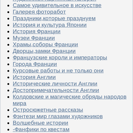
Самое удивительное в искусстве
Галерея фоторабот
Праздники,которые празднуем
История и культура Японии
История Франции
Музеи Франции
Храмы,соборы Франции
Дворцы,замки Франции
Французские короли и императоры
Города Франции
Курсовые работы и не только они
История Англии
Исторические личности Англии
Достопримечательности Англии
Колдовские и магические обряды народов
мира
Остросюжетные рассказы
Фэнтези мир глазами художников
Волшебные истории
-Фанфики по квестам