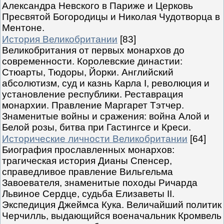
Александра Невского в Париже и Церковь
Пресвятой Богородицы и Николая Чудотворца в
Ментоне.
История Великобритании
[83]
Великобритания от первых монархов до
современности. Королевские династии:
Стюарты, Тюдоры, Йорки. Английский
абсолютизм, суд и казнь Карла I, революция и
установление республики. Реставрация
монархии. Правление Маргарет Тэтчер.
Знаменитые войны и сражения: война Алой и
Белой розы, битва при Гастингсе и Креси.
Исторические личности Великобритании
[64]
Биография прославленных монархов:
трагическая история Дианы Спенсер,
справедливое правление Вильгельма
Завоевателя, знаменитые походы Ричарда
Львиное Сердце, судьба Елизаветы II.
Экспедиция Джеймса Кука. Величайший политик
Черчилль, выдающийся военачальник Кромвель