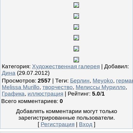
Категория
:
Художественная галерея
|
Добавил
:
Дина
(29.07.2012)
Просмотров
:
2557
|
Теги
:
Берлин
,
Meyoko
,
герма
Melissa Murillo
,
творчество
,
Мелиссы Мурилло
,
Графика
,
иллюстрация
|
Рейтинг
:
5.0
/
1
Всего комментариев
:
0
Добавлять комментарии могут только
зарегистрированные пользователи.
[
Регистрация
|
Вход
]