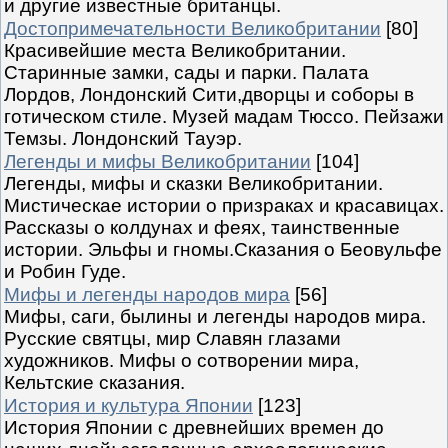
и другие известные британцы.
Достопримечательности Великобритании
[80]
Красивейшие места Великобритании.
Старинные замки, сады и парки. Палата
Лордов, Лондонский Сити,дворцы и соборы в
готическом стиле. Музей мадам Тюссо. Пейзажи
Темзы. Лондонский Тауэр.
Легенды и мифы Великобритании
[104]
Легенды, мифы и сказки Великобритании.
Мистическае истории о призраках и красавицах.
Рассказы о колдунах и феях, таинственные
истории. Эльфы и гномы.Сказания о Беовульфе
и Робин Гуде.
Мифы и легенды народов мира
[56]
Мифы, саги, былины и легенды народов мира.
Русские святцы, мир Славян глазами
художников. Мифы о сотворении мира,
Кельтские сказания.
История и культура Японии
[123]
История Японии с древнейших времен до