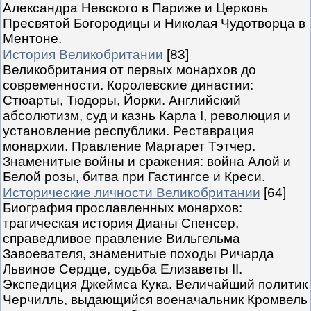
Александра Невского в Париже и Церковь
Пресвятой Богородицы и Николая Чудотворца в
Ментоне.
История Великобритании
[83]
Великобритания от первых монархов до
современности. Королевские династии:
Стюарты, Тюдоры, Йорки. Английский
абсолютизм, суд и казнь Карла I, революция и
установление республики. Реставрация
монархии. Правление Маргарет Тэтчер.
Знаменитые войны и сражения: война Алой и
Белой розы, битва при Гастингсе и Креси.
Исторические личности Великобритании
[64]
Биография прославленных монархов:
трагическая история Дианы Спенсер,
справедливое правление Вильгельма
Завоевателя, знаменитые походы Ричарда
Львиное Сердце, судьба Елизаветы II.
Экспедиция Джеймса Кука. Величайший политик
Черчилль, выдающийся военачальник Кромвель