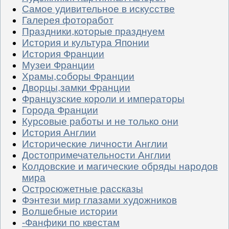
Самое удивительное в искусстве
Галерея фоторабот
Праздники,которые празднуем
История и культура Японии
История Франции
Музеи Франции
Храмы,соборы Франции
Дворцы,замки Франции
Французские короли и императоры
Города Франции
Курсовые работы и не только они
История Англии
Исторические личности Англии
Достопримечательности Англии
Колдовские и магические обряды народов
мира
Остросюжетные рассказы
Фэнтези мир глазами художников
Волшебные истории
-Фанфики по квестам