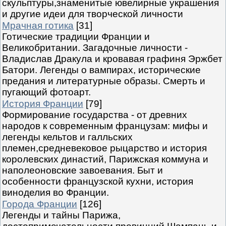
скульптуры,знаменитые ювелирные украшения
и другие идеи для творческой личности
Мрачная готика
[31]
Готические традиции Франции и
Великобритании. Загадочные личности -
Владислав Дракула и кровавая графиня Эржбет
Батори. Легенды о вампирах, исторические
предания и литературные образы. Смерть и
пугающий фотоарт.
История Франции
[79]
Формирование государства - от древних
народов к современным французам: мифы и
легенды кельтов и галльских
племен,средневековое рыцарство и история
королевских династий, Парижская коммуна и
наполеоновские завоевания. Быт и
особенности французской кухни, история
виноделия во Франции.
Города Франции
[126]
Легенды и тайны Парижа,