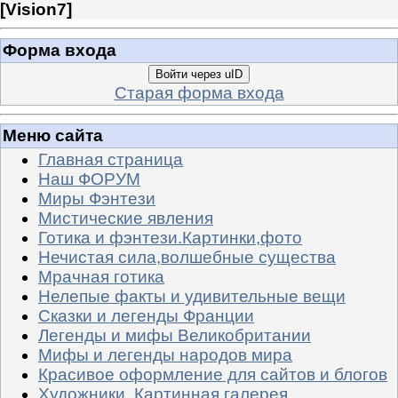
[
Vision7
]
Форма входа
Войти через uID
Старая форма входа
Меню сайта
Главная страница
Наш ФОРУМ
Миры Фэнтези
Мистические явления
Готика и фэнтези.Картинки,фото
Нечистая сила,волшебные существа
Мрачная готика
Нелепые факты и удивительные вещи
Сказки и легенды Франции
Легенды и мифы Великобритании
Мифы и легенды народов мира
Красивое оформление для сайтов и блогов
Художники. Картинная галерея