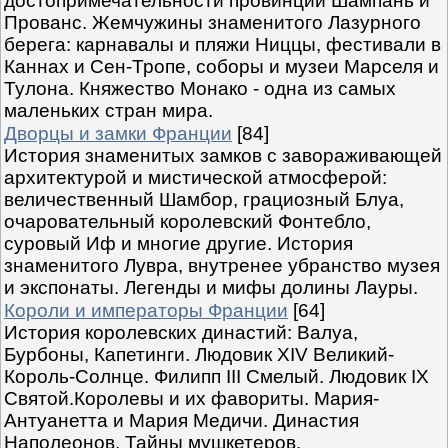
достопримечательности провинций Шампань и
Прованс. Жемчужины знаменитого Лазурного
берега: карнавалы и пляжи Ниццы, фестивали в
Каннах и Сен-Тропе, соборы и музеи Марселя и
Тулона. Княжество Монако - одна из самых
маленьких стран мира.
Дворцы и замки Франции
[84]
История знаменитых замков с завораживающей
архитектурой и мистической атмосферой:
величественный Шамбор, грациозный Блуа,
очаровательный королевский Фонтебло,
суровый Иф и многие другие. История
знаменитого Лувра, внутренее убранство музея
и экспонаты. Легенды и мифы долины Лауры.
Короли и императоры Франции
[64]
История королевских династий: Валуа,
Бурбоны, Капетинги. Людовик XIV Великий-
Король-Солнце. Филипп III Смелый. Людовик IX
Святой.Королевы и их фавориты. Мария-
Антуанетта и Мария Медичи. Династия
Наполеонов. Тайны мушкетеров.