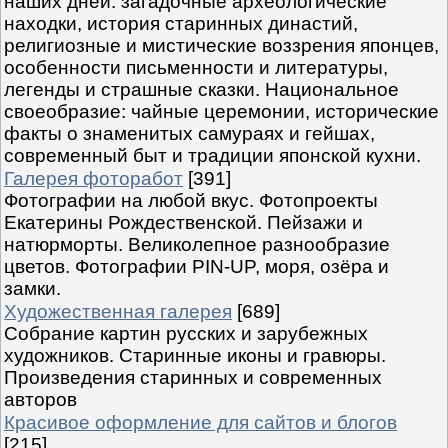
наших дней: загадочные археологические
находки, история старинных династий,
религиозные и мистические воззрения японцев,
особенности письменности и литературы,
легенды и страшные сказки. Национальное
своеобразие: чайные церемонии, исторические
факты о знаменитых самураях и гейшах,
современный быт и традиции японской кухни.
Галерея фоторабот
[391]
Фотографии на любой вкус. Фотопроекты
Екатерины Рождественской. Пейзажи и
натюрморты. Великолепное разнообразие
цветов. Фотографии PIN-UP, моря, озёра и
замки.
Художественная галерея
[689]
Собрание картин русских и зарубежных
художников. Старинные иконы и гравюры.
Произведения старинных и современных
авторов
Красивое оформление для сайтов и блогов
[215]