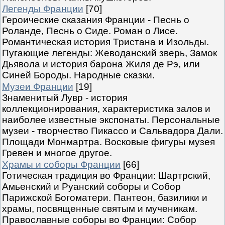
Легенды Франции
[70]
Героические сказания Франции - Песнь о
Роланде, Песнь о Сиде. Роман о Лисе.
Романтическая история Тристана и Изольды.
Пугающие легенды: Жеводанский зверь, Замок
Дьявола и история барона Жиля де Рэ, или
Синей Бороды. Народные сказки.
Музеи Франции
[19]
Знаменитый Лувр - история
коллекционирования, характеристика залов и
наиболее известные экспонаты. Персональные
музеи - творчество Пикассо и Сальвадора Дали.
Площади Монмартра. Восковые фигуры музея
Гревен и многое другое.
Храмы и соборы Франции
[66]
Готическая традиция во Франции: Шартрский,
Амьенский и Руанский соборы и Собор
Парижской Богоматери. Пантеон, базилики и
храмы, посвященные святым и мученикам.
Православные соборы во Франции: Собор