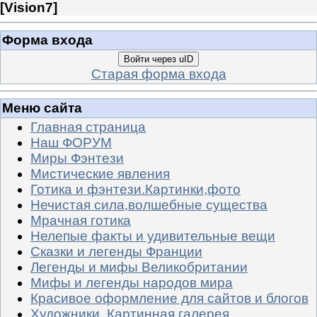
[
Vision7
]
Форма входа
Войти через uID
Старая форма входа
Меню сайта
Главная страница
Наш ФОРУМ
Миры Фэнтези
Мистические явления
Готика и фэнтези.Картинки,фото
Нечистая сила,волшебные существа
Мрачная готика
Нелепые факты и удивительные вещи
Сказки и легенды Франции
Легенды и мифы Великобритании
Мифы и легенды народов мира
Красивое оформление для сайтов и блогов
Художники. Картинная галерея