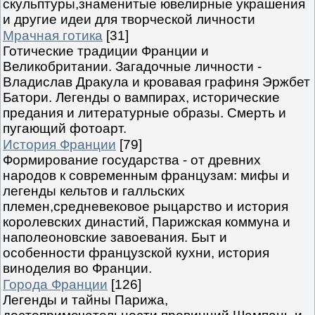
скульптуры,знаменитые ювелирные украшения
и другие идеи для творческой личности
Мрачная готика
[31]
Готические традиции Франции и
Великобритании. Загадочные личности -
Владислав Дракула и кровавая графиня Эржбет
Батори. Легенды о вампирах, исторические
предания и литературные образы. Смерть и
пугающий фотоарт.
История Франции
[79]
Формирование государства - от древних
народов к современным французам: мифы и
легенды кельтов и галльских
племен,средневековое рыцарство и история
королевских династий, Парижская коммуна и
наполеоновские завоевания. Быт и
особенности французской кухни, история
виноделия во Франции.
Города Франции
[126]
Легенды и тайны Парижа,