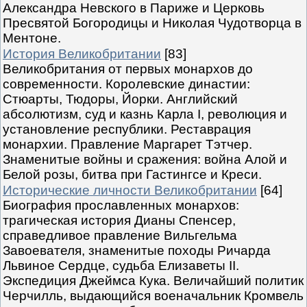
Александра Невского в Париже и Церковь
Пресвятой Богородицы и Николая Чудотворца в
Ментоне.
История Великобритании
[83]
Великобритания от первых монархов до
современности. Королевские династии:
Стюарты, Тюдоры, Йорки. Английский
абсолютизм, суд и казнь Карла I, революция и
установление республики. Реставрация
монархии. Правление Маргарет Тэтчер.
Знаменитые войны и сражения: война Алой и
Белой розы, битва при Гастингсе и Креси.
Исторические личности Великобритании
[64]
Биография прославленных монархов:
трагическая история Дианы Спенсер,
справедливое правление Вильгельма
Завоевателя, знаменитые походы Ричарда
Львиное Сердце, судьба Елизаветы II.
Экспедиция Джеймса Кука. Величайший политик
Черчилль, выдающийся военачальник Кромвель