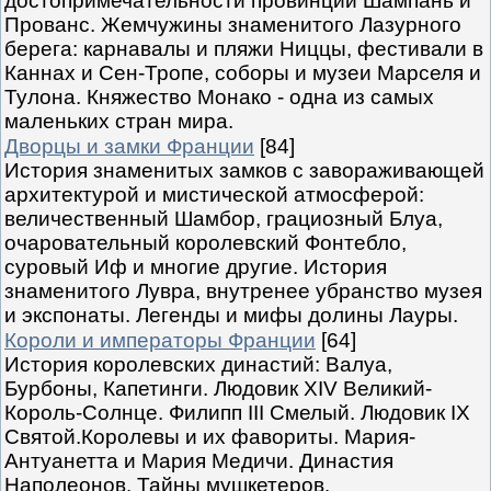
достопримечательности провинций Шампань и
Прованс. Жемчужины знаменитого Лазурного
берега: карнавалы и пляжи Ниццы, фестивали в
Каннах и Сен-Тропе, соборы и музеи Марселя и
Тулона. Княжество Монако - одна из самых
маленьких стран мира.
Дворцы и замки Франции
[84]
История знаменитых замков с завораживающей
архитектурой и мистической атмосферой:
величественный Шамбор, грациозный Блуа,
очаровательный королевский Фонтебло,
суровый Иф и многие другие. История
знаменитого Лувра, внутренее убранство музея
и экспонаты. Легенды и мифы долины Лауры.
Короли и императоры Франции
[64]
История королевских династий: Валуа,
Бурбоны, Капетинги. Людовик XIV Великий-
Король-Солнце. Филипп III Смелый. Людовик IX
Святой.Королевы и их фавориты. Мария-
Антуанетта и Мария Медичи. Династия
Наполеонов. Тайны мушкетеров.