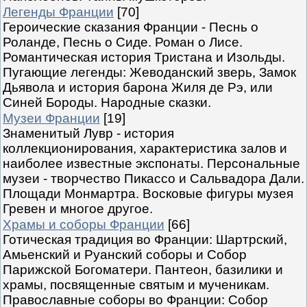
Легенды Франции
[70]
Героические сказания Франции - Песнь о
Роланде, Песнь о Сиде. Роман о Лисе.
Романтическая история Тристана и Изольды.
Пугающие легенды: Жеводанский зверь, Замок
Дьявола и история барона Жиля де Рэ, или
Синей Бороды. Народные сказки.
Музеи Франции
[19]
Знаменитый Лувр - история
коллекционирования, характеристика залов и
наиболее известные экспонаты. Персональные
музеи - творчество Пикассо и Сальвадора Дали.
Площади Монмартра. Восковые фигуры музея
Гревен и многое другое.
Храмы и соборы Франции
[66]
Готическая традиция во Франции: Шартрский,
Амьенский и Руанский соборы и Собор
Парижской Богоматери. Пантеон, базилики и
храмы, посвященные святым и мученикам.
Православные соборы во Франции: Собор