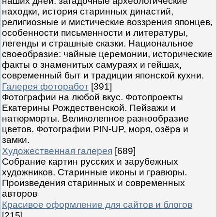
наших дней: загадочные археологические
находки, история старинных династий,
религиозные и мистические воззрения японцев,
особенности письменности и литературы,
легенды и страшные сказки. Национальное
своеобразие: чайные церемонии, исторические
факты о знаменитых самураях и гейшах,
современный быт и традиции японской кухни.
Галерея фоторабот
[391]
Фотографии на любой вкус. Фотопроекты
Екатерины Рождественской. Пейзажи и
натюрморты. Великолепное разнообразие
цветов. Фотографии PIN-UP, моря, озёра и
замки.
Художественная галерея
[689]
Собрание картин русских и зарубежных
художников. Старинные иконы и гравюры.
Произведения старинных и современных
авторов
Красивое оформление для сайтов и блогов
[215]