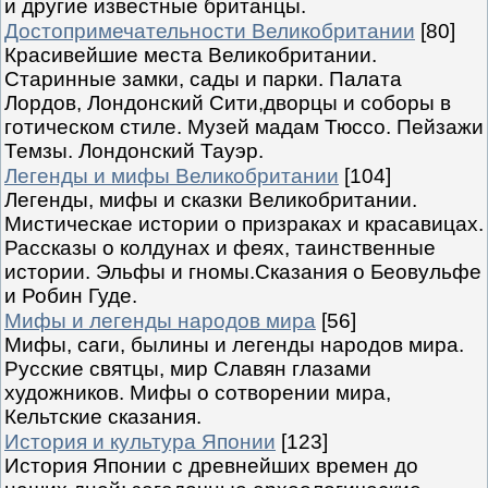
и другие известные британцы.
Достопримечательности Великобритании
[80]
Красивейшие места Великобритании.
Старинные замки, сады и парки. Палата
Лордов, Лондонский Сити,дворцы и соборы в
готическом стиле. Музей мадам Тюссо. Пейзажи
Темзы. Лондонский Тауэр.
Легенды и мифы Великобритании
[104]
Легенды, мифы и сказки Великобритании.
Мистическае истории о призраках и красавицах.
Рассказы о колдунах и феях, таинственные
истории. Эльфы и гномы.Сказания о Беовульфе
и Робин Гуде.
Мифы и легенды народов мира
[56]
Мифы, саги, былины и легенды народов мира.
Русские святцы, мир Славян глазами
художников. Мифы о сотворении мира,
Кельтские сказания.
История и культура Японии
[123]
История Японии с древнейших времен до