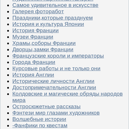
Самое удивительное в искусстве
Галерея фоторабот
Праздники,которые празднуем
История и культура Японии
История Франции
Музеи Франции
Храмы,соборы Франции
Дворцы,замки Франции
Французские короли и императоры
Города Франции
Курсовые работы и не только они
История Англии
Исторические личности Англии
Достопримечательности Англии
Колдовские и магические обряды народов
мира
Остросюжетные рассказы
Фэнтези мир глазами художников
Волшебные истории
-Фанфики по квестам