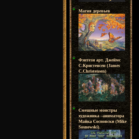
Магия деревьев
Фэнтези арт. Джеймс
С.Кристенсен (James
C.Christensen)
Смешные монстры
художника –аниматора
Майка Сосновски (Mike
Sosnowski).