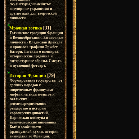
скульптуры,знаменитые
ювелирные украшения и
другие идеи для творческой
личности
[31]
Мрачная готика
Готические традиции Франции
и Великобритании. Загадочные
личности - Владислав Дракула
и кровавая графиня Эржбет
Батори. Легенды о вампирах,
исторические предания и
литературные образы. Смерть
и пугающий фотоарт.
[79]
История Франции
Формирование государства - от
древних народов к
современным французам:
мифы и легенды кельтов и
галльских
племен,средневековое
рыцарство и история
королевских династий,
Парижская коммуна и
наполеоновские завоевания.
Быт и особенности
французской кухни, история
виноделия во Франции.