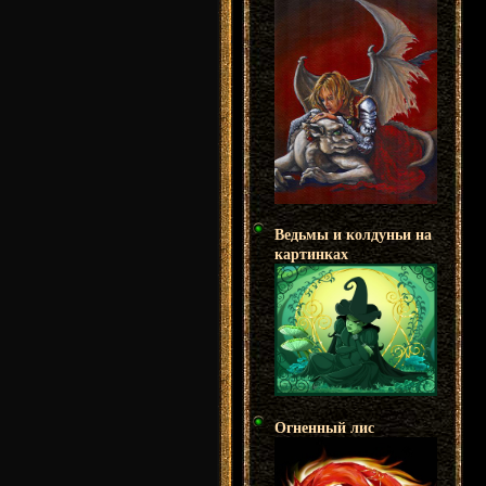
Ведьмы и колдуньи на
картинках
Огненный лис