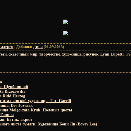
галерея
|
Добавил
:
Дина
(01.09.2013)
тези
,
сказочный мир
,
творчество
,
художница
,
рисунок
,
Lynn Lupetti
|
Ре
а.
и Щербининой
ta Brzozowska
a Ridd Herzog
 итальянской художницы Titti Garelli
ницы Bev Jozwiak
ница Molgorzata Kruk. Полевые цветы
 Галина
я. Батик, акрил
ного листа бумаги. Художница Бови Ли (Bovey Lee)