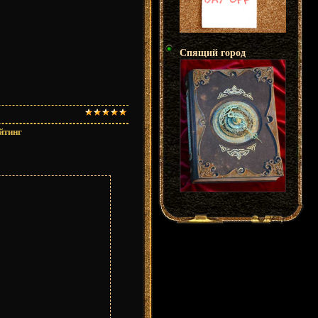
Спящий город
йтинг