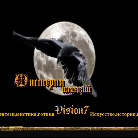
фэнтези,мистика,готика
Искусство,история,