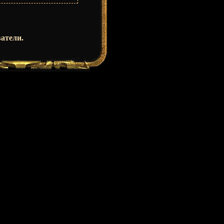
атели.