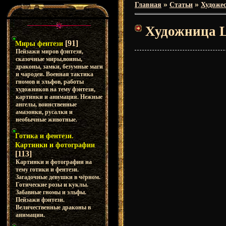
»
»
Главная
Статьи
Художес
Художница L
[91]
Миры фентези
Пейзажи миров фэнтези,
сказочные миры,воины,
драконы, замки, безумные маги
и чародеи. Военная тактика
гномов и эльфов, работы
художников на тему фэнтези,
картинки и анимация. Нежные
ангелы, воинственные
амазонки, русалки и
необычные животные.
Готика и фентези.
Картинки и фотографии
[113]
Картинки и фотографии на
тему готики и фентези.
Загадочные девушки в чёрном.
Готические розы и куклы.
Забавные гномы и эльфы.
Пейзажи фэнтези.
Величественные драконы в
анимации.