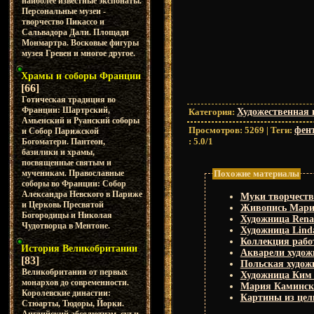
наиболее известные экспонаты.
Персональные музеи -
творчество Пикассо и
Сальвадора Дали. Площади
Монмартра. Восковые фигуры
музея Гревен и многое другое.
Храмы и соборы Франции
[66]
Готическая традиция во
Франции: Шартрский,
Категория
:
Художественная 
Амьенский и Руанский соборы
Просмотров
:
5269
|
Теги
:
фен
и Собор Парижской
:
5.0
/
1
Богоматери. Пантеон,
базилики и храмы,
посвященные святым и
Похожие материалы
мученикам. Православные
соборы во Франции: Собор
Александра Невского в Париже
Муки творчеств
и Церковь Пресвятой
Живопись Мари
Богородицы и Николая
Художница Rena
Чудотворца в Ментоне.
Художница Lind
Коллекция работ
История Великобритании
Акварели худож
[83]
Польская худож
Великобритания от первых
Художница Ким
монархов до современности.
Мария Каминска
Королевские династии:
Картины из цель
Стюарты, Тюдоры, Йорки.