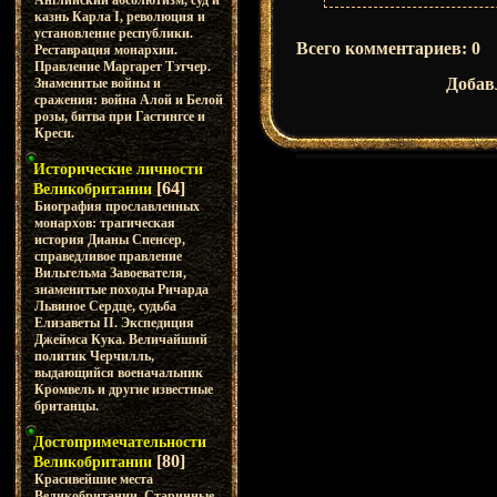
Английский абсолютизм, суд и
казнь Карла I, революция и
установление республики.
Всего комментариев
:
0
Реставрация монархии.
Правление Маргарет Тэтчер.
Добав
Знаменитые войны и
сражения: война Алой и Белой
розы, битва при Гастингсе и
Креси.
Исторические личности
[64]
Великобритании
Биография прославленных
монархов: трагическая
история Дианы Спенсер,
справедливое правление
Вильгельма Завоевателя,
знаменитые походы Ричарда
Львиное Сердце, судьба
Елизаветы II. Экспедиция
Джеймса Кука. Величайший
политик Черчилль,
выдающийся военачальник
Кромвель и другие известные
британцы.
Достопримечательности
[80]
Великобритании
Красивейшие места
Великобритании. Старинные