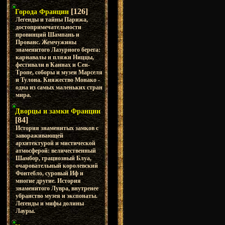
[126]
Города Франции
Легенды и тайны Парижа,
достопримечательности
провинций Шампань и
Прованс. Жемчужины
знаменитого Лазурного берега:
карнавалы и пляжи Ниццы,
фестивали в Каннах и Сен-
Тропе, соборы и музеи Марселя
и Тулона. Княжество Монако -
одна из самых маленьких стран
мира.
Дворцы и замки Франции
[84]
История знаменитых замков с
завораживающей
архитектурой и мистической
атмосферой: величественный
Шамбор, грациозный Блуа,
очаровательный королевский
Фонтебло, суровый Иф и
многие другие. История
знаменитого Лувра, внутренее
убранство музея и экспонаты.
Легенды и мифы долины
Лауры.