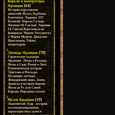
Короли и императоры
[64]
Франции
История королевских
династий: Валуа, Бурбоны,
Капетинги. Людовик XIV
Великий- Король-Солнце.
Филипп III Смелый. Людовик
IX Святой.Королевы и их
фавориты. Мария-Антуанетта
и Мария Медичи. Династия
Наполеонов. Тайны
мушкетеров.
[70]
Легенды Франции
Героические сказания
Франции - Песнь о Роланде,
Песнь о Сиде. Роман о Лисе.
Романтическая история
Тристана и Изольды.
Пугающие легенды:
Жеводанский зверь, Замок
Дьявола и история барона
Жиля де Рэ, или Синей
Бороды. Народные сказки.
[19]
Музеи Франции
Знаменитый Лувр - история
коллекционирования,
характеристика залов и