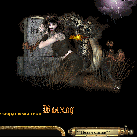
юмор,проза,стихи
**Новые статьи**