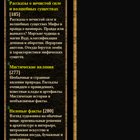
Рассказы о нечистой силе
и волшебных существах
[185]
Рассказы о нечистой силе и
волшебных существах Мифы и
правда о вампирах. Правда или
вымысел? Морские чудища и
магия Вуду, классификация
демонов и оборотни. Иерархии
ангелов. Откуда берутся зомби
и характеристики мифических
существ.
Мистические явления
[277]
Необычные и странные
явления природы. Рассказы
очевидцев о привидениях,
известные клады и артефакты.
Мистические истории и
необъяснимые факты.
[280]
Нелепые факты
Взгляд художника на обычные
вещи: оригинальные решения
в архитектуре и интерьере,
витражное искусство и
необычная посуда, бумажные и
стеклянные