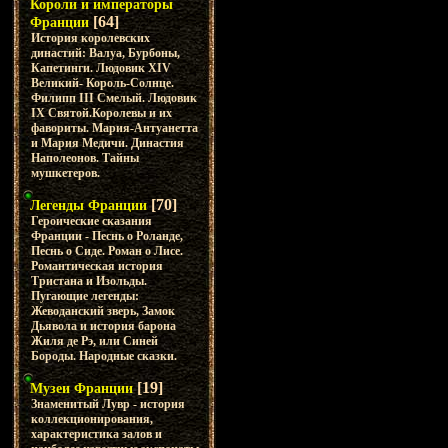
Короли и императоры
[64]
Франции
История королевских
династий: Валуа, Бурбоны,
Капетинги. Людовик XIV
Великий- Король-Солнце.
Филипп III Смелый. Людовик
IX Святой.Королевы и их
фавориты. Мария-Антуанетта
и Мария Медичи. Династия
Наполеонов. Тайны
мушкетеров.
[70]
Легенды Франции
Героические сказания
Франции - Песнь о Роланде,
Песнь о Сиде. Роман о Лисе.
Романтическая история
Тристана и Изольды.
Пугающие легенды:
Жеводанский зверь, Замок
Дьявола и история барона
Жиля де Рэ, или Синей
Бороды. Народные сказки.
[19]
Музеи Франции
Знаменитый Лувр - история
коллекционирования,
характеристика залов и