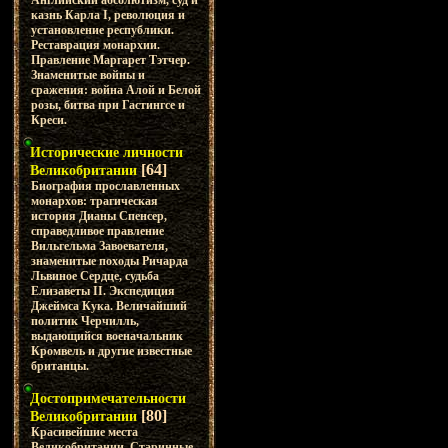
Английский абсолютизм, суд и
казнь Карла I, революция и
установление республики.
Реставрация монархии.
Правление Маргарет Тэтчер.
Знаменитые войны и
сражения: война Алой и Белой
розы, битва при Гастингсе и
Креси.
Исторические личности
[64]
Великобритании
Биография прославленных
монархов: трагическая
история Дианы Спенсер,
справедливое правление
Вильгельма Завоевателя,
знаменитые походы Ричарда
Львиное Сердце, судьба
Елизаветы II. Экспедиция
Джеймса Кука. Величайший
политик Черчилль,
выдающийся военачальник
Кромвель и другие известные
британцы.
Достопримечательности
[80]
Великобритании
Красивейшие места
Великобритании. Старинные