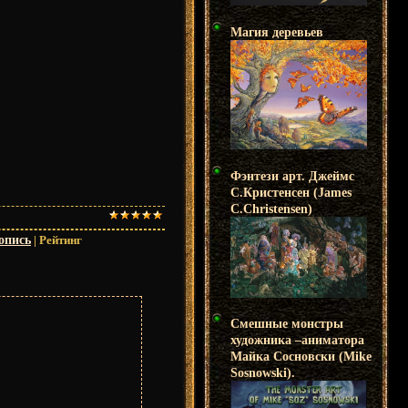
Магия деревьев
Фэнтези арт. Джеймс
С.Кристенсен (James
C.Christensen)
опись
|
Рейтинг
Смешные монстры
художника –аниматора
Майка Сосновски (Mike
Sosnowski).