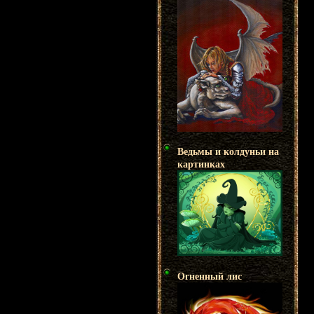
Ведьмы и колдуньи на
картинках
Огненный лис