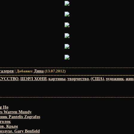
галерея
|
Добавил
:
Дина
(13.07.2012)
КУССТВО
,
ШЭРЛ ХОНИ
,
картины
,
творчество
,
(США)
,
художник
,
жив
g Ho
es Warren Mundy
ник Pantelis Zografos
голок
ов. Крым
оздухе. Gary Benfield