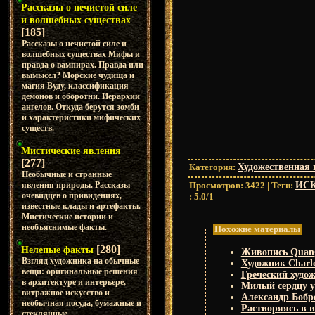
Рассказы о нечистой силе
и волшебных существах
[185]
Рассказы о нечистой силе и
волшебных существах Мифы и
правда о вампирах. Правда или
вымысел? Морские чудища и
магия Вуду, классификация
демонов и оборотни. Иерархии
ангелов. Откуда берутся зомби
и характеристики мифических
существ.
Мистические явления
[277]
Категория
:
Художественная 
Необычные и странные
Просмотров
:
3422
|
Теги
:
ИС
явления природы. Рассказы
очевидцев о привидениях,
:
5.0
/
1
известные клады и артефакты.
Мистические истории и
необъяснимые факты.
Похожие материалы
[280]
Нелепые факты
Живопись Quan
Взгляд художника на обычные
Художник Charl
вещи: оригинальные решения
Греческий худож
в архитектуре и интерьере,
Милый сердцу у
витражное искусство и
Александр Бобр
необычная посуда, бумажные и
Растворяясь в в
стеклянные