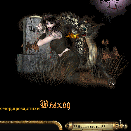
юмор,проза,стихи
**Новые статьи**