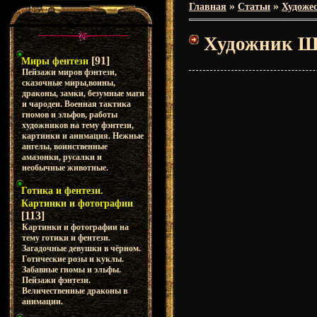
»
»
Главная
Статьи
Художес
Художник 
[91]
Миры фентези
Пейзажи миров фэнтези,
сказочные миры,воины,
драконы, замки, безумные маги
и чародеи. Военная тактика
гномов и эльфов, работы
художников на тему фэнтези,
картинки и анимация. Нежные
ангелы, воинственные
амазонки, русалки и
необычные животные.
Готика и фентези.
Картинки и фотографии
[113]
Картинки и фотографии на
тему готики и фентези.
Загадочные девушки в чёрном.
Готические розы и куклы.
Забавные гномы и эльфы.
Пейзажи фэнтези.
Величественные драконы в
анимации.