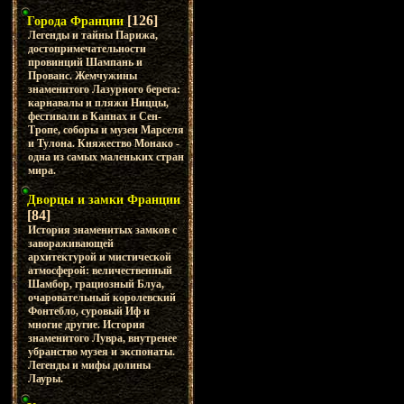
[126]
Города Франции
Легенды и тайны Парижа,
достопримечательности
провинций Шампань и
Прованс. Жемчужины
знаменитого Лазурного берега:
карнавалы и пляжи Ниццы,
фестивали в Каннах и Сен-
Тропе, соборы и музеи Марселя
и Тулона. Княжество Монако -
одна из самых маленьких стран
мира.
Дворцы и замки Франции
[84]
История знаменитых замков с
завораживающей
архитектурой и мистической
атмосферой: величественный
Шамбор, грациозный Блуа,
очаровательный королевский
Фонтебло, суровый Иф и
многие другие. История
знаменитого Лувра, внутренее
убранство музея и экспонаты.
Легенды и мифы долины
Лауры.