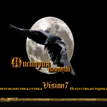
фэнтези,мистика,готика
Искусство,история,