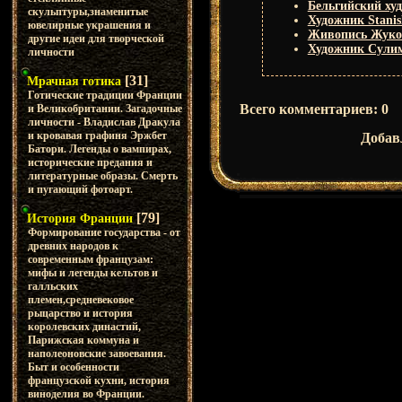
Бельгийский худ
скульптуры,знаменитые
Художник Stanis
ювелирные украшения и
Живопись Жуко
другие идеи для творческой
Художник Сули
личности
[31]
Мрачная готика
Готические традиции Франции
Всего комментариев
:
0
и Великобритании. Загадочные
личности - Владислав Дракула
и кровавая графиня Эржбет
Добав
Батори. Легенды о вампирах,
исторические предания и
литературные образы. Смерть
и пугающий фотоарт.
[79]
История Франции
Формирование государства - от
древних народов к
современным французам:
мифы и легенды кельтов и
галльских
племен,средневековое
рыцарство и история
королевских династий,
Парижская коммуна и
наполеоновские завоевания.
Быт и особенности
французской кухни, история
виноделия во Франции.