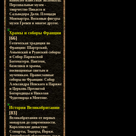
наиболее известные экспонаты.
Персональные музеи -
творчество Пикассо и
Сальвадора Дали. Площади
Монмартра. Восковые фигуры
музея Гревен и многое другое.
Храмы и соборы Франции
[66]
Готическая традиция во
Франции: Шартрский,
Амьенский и Руанский соборы
и Собор Парижской
Богоматери. Пантеон,
базилики и храмы,
посвященные святым и
мученикам. Православные
соборы во Франции: Собор
Александра Невского в Париже
и Церковь Пресвятой
Богородицы и Николая
Чудотворца в Ментоне.
История Великобритании
[83]
Великобритания от первых
монархов до современности.
Королевские династии:
Стюарты, Тюдоры, Йорки.