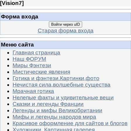
[
Vision7
]
Форма входа
Войти через uID
Старая форма входа
Меню сайта
Главная страница
Наш ФОРУМ
Миры Фэнтези
Мистические явления
Готика и фэнтези.Картинки,фото
Нечистая сила,волшебные существа
Мрачная готика
Нелепые факты и удивительные вещи
Сказки и легенды Франции
Легенды и мифы Великобритании
Мифы и легенды народов мира
Красивое оформление для сайтов и блогов
Художники. Картинная галерея