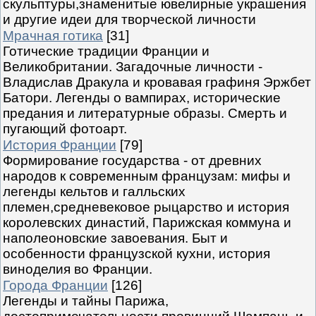
скульптуры,знаменитые ювелирные украшения
и другие идеи для творческой личности
Мрачная готика
[31]
Готические традиции Франции и
Великобритании. Загадочные личности -
Владислав Дракула и кровавая графиня Эржбет
Батори. Легенды о вампирах, исторические
предания и литературные образы. Смерть и
пугающий фотоарт.
История Франции
[79]
Формирование государства - от древних
народов к современным французам: мифы и
легенды кельтов и галльских
племен,средневековое рыцарство и история
королевских династий, Парижская коммуна и
наполеоновские завоевания. Быт и
особенности французской кухни, история
виноделия во Франции.
Города Франции
[126]
Легенды и тайны Парижа,