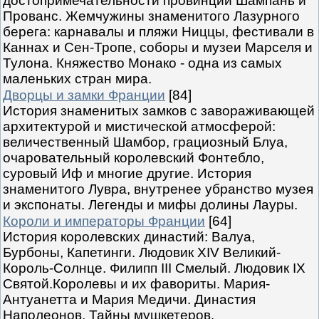
достопримечательности провинций Шампань и
Прованс. Жемчужины знаменитого Лазурного
берега: карнавалы и пляжи Ниццы, фестивали в
Каннах и Сен-Тропе, соборы и музеи Марселя и
Тулона. Княжество Монако - одна из самых
маленьких стран мира.
Дворцы и замки Франции
[84]
История знаменитых замков с завораживающей
архитектурой и мистической атмосферой:
величественный Шамбор, грациозный Блуа,
очаровательный королевский Фонтебло,
суровый Иф и многие другие. История
знаменитого Лувра, внутренее убранство музея
и экспонаты. Легенды и мифы долины Лауры.
Короли и императоры Франции
[64]
История королевских династий: Валуа,
Бурбоны, Капетинги. Людовик XIV Великий-
Король-Солнце. Филипп III Смелый. Людовик IX
Святой.Королевы и их фавориты. Мария-
Антуанетта и Мария Медичи. Династия
Наполеонов. Тайны мушкетеров.