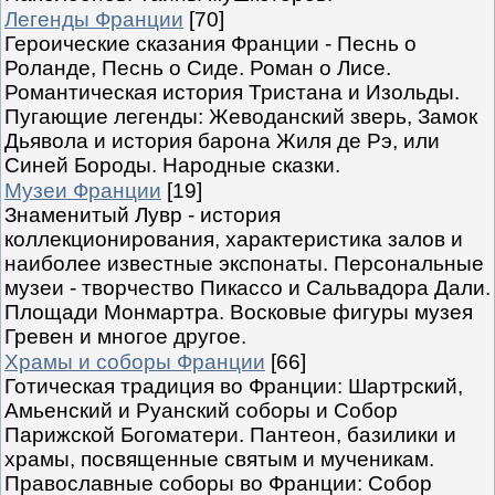
Легенды Франции
[70]
Героические сказания Франции - Песнь о
Роланде, Песнь о Сиде. Роман о Лисе.
Романтическая история Тристана и Изольды.
Пугающие легенды: Жеводанский зверь, Замок
Дьявола и история барона Жиля де Рэ, или
Синей Бороды. Народные сказки.
Музеи Франции
[19]
Знаменитый Лувр - история
коллекционирования, характеристика залов и
наиболее известные экспонаты. Персональные
музеи - творчество Пикассо и Сальвадора Дали.
Площади Монмартра. Восковые фигуры музея
Гревен и многое другое.
Храмы и соборы Франции
[66]
Готическая традиция во Франции: Шартрский,
Амьенский и Руанский соборы и Собор
Парижской Богоматери. Пантеон, базилики и
храмы, посвященные святым и мученикам.
Православные соборы во Франции: Собор