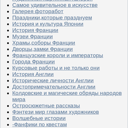
Самое удивительное в искусстве
Галерея фоторабот
Праздники,которые празднуем
История и культура Японии
История Франции
Музеи Франции
Храмы,соборы Франции
Дворцы,замки Франции
Французские короли и императоры
Города Франции
Курсовые работы и не только они
История Англии
Исторические личности Англии
Достопримечательности Англии
Колдовские и магические обряды народов
мира
Остросюжетные рассказы
Фэнтези мир глазами художников
Волшебные истории
-Фанфики по квестам