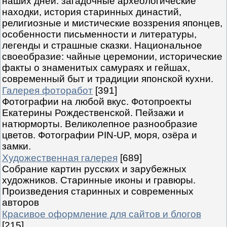
наших дней: загадочные археологические
находки, история старинных династий,
религиозные и мистические воззрения японцев,
особенности письменности и литературы,
легенды и страшные сказки. Национальное
своеобразие: чайные церемонии, исторические
факты о знаменитых самураях и гейшах,
современный быт и традиции японской кухни.
Галерея фоторабот
[391]
Фотографии на любой вкус. Фотопроекты
Екатерины Рождественской. Пейзажи и
натюрморты. Великолепное разнообразие
цветов. Фотографии PIN-UP, моря, озёра и
замки.
Художественная галерея
[689]
Собрание картин русских и зарубежных
художников. Старинные иконы и гравюры.
Произведения старинных и современных
авторов
Красивое оформление для сайтов и блогов
[215]