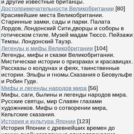
и другие известные британцы.
Достопримечательности Великобритании
[80]
Красивейшие места Великобритании.
Старинные замки, сады и парки. Палата
Лордов, Лондонский Сити,дворцы и соборы в
готическом стиле. Музей мадам Тюссо. Пейзажи
Темзы. Лондонский Тауэр.
Легенды и мифы Великобритании
[104]
Легенды, мифы и сказки Великобритании.
Мистическае истории о призраках и красавицах.
Рассказы о колдунах и феях, таинственные
истории. Эльфы и гномы.Сказания о Беовульфе
и Робин Гуде.
Мифы и легенды народов мира
[56]
Мифы, саги, былины и легенды народов мира.
Русские святцы, мир Славян глазами
художников. Мифы о сотворении мира,
Кельтские сказания.
История и культура Японии
[123]
История Японии с древнейших времен до