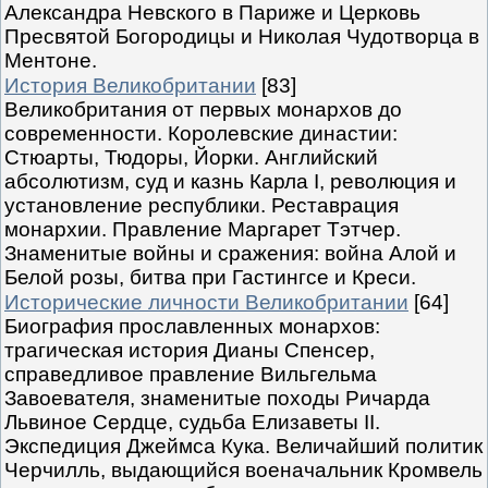
Александра Невского в Париже и Церковь
Пресвятой Богородицы и Николая Чудотворца в
Ментоне.
История Великобритании
[83]
Великобритания от первых монархов до
современности. Королевские династии:
Стюарты, Тюдоры, Йорки. Английский
абсолютизм, суд и казнь Карла I, революция и
установление республики. Реставрация
монархии. Правление Маргарет Тэтчер.
Знаменитые войны и сражения: война Алой и
Белой розы, битва при Гастингсе и Креси.
Исторические личности Великобритании
[64]
Биография прославленных монархов:
трагическая история Дианы Спенсер,
справедливое правление Вильгельма
Завоевателя, знаменитые походы Ричарда
Львиное Сердце, судьба Елизаветы II.
Экспедиция Джеймса Кука. Величайший политик
Черчилль, выдающийся военачальник Кромвель