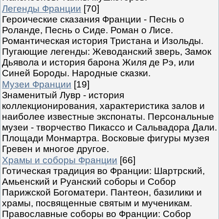
Легенды Франции
[70]
Героические сказания Франции - Песнь о
Роланде, Песнь о Сиде. Роман о Лисе.
Романтическая история Тристана и Изольды.
Пугающие легенды: Жеводанский зверь, Замок
Дьявола и история барона Жиля де Рэ, или
Синей Бороды. Народные сказки.
Музеи Франции
[19]
Знаменитый Лувр - история
коллекционирования, характеристика залов и
наиболее известные экспонаты. Персональные
музеи - творчество Пикассо и Сальвадора Дали.
Площади Монмартра. Восковые фигуры музея
Гревен и многое другое.
Храмы и соборы Франции
[66]
Готическая традиция во Франции: Шартрский,
Амьенский и Руанский соборы и Собор
Парижской Богоматери. Пантеон, базилики и
храмы, посвященные святым и мученикам.
Православные соборы во Франции: Собор