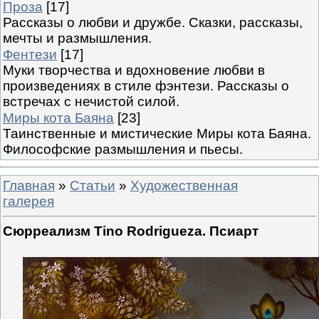
Проза
[17]
Рассказы о любви и дружбе. Сказки, рассказы,
мечты и размышления.
Фентези
[17]
Муки творчества и вдохновение любви в
произведениях в стиле фэнтези. Рассказы о
встречах с нечистой силой.
Миры кота Баяна
[23]
Таинственные и мистические Миры кота Баяна.
Философские размышления и пьесы.
Главная
»
Статьи
»
Художественная
галерея
Сюрреализм Tino Rodriguezа. Псиарт