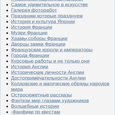
Самое удивительное в искусстве
Галерея фоторабот
Праздники,которые празднуем
История и культура Японии
История Франции
Музеи Франции
Храмы,соборы Франции
Дворцы,замки Франции
Французские короли и императоры
Города Франции
Курсовые работы и не только они
История Англии
Исторические личности Англии
Достопримечательности Англии
Колдовские и магические обряды народов
мира
Остросюжетные рассказы
Фэнтези мир глазами художников
Волшебные истории
-Фанфики по квестам