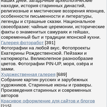
наших дней: загадочные археологические
находки, история старинных династий,
религиозные и мистические воззрения японцев,
особенности письменности и литературы,
легенды и страшные сказки. Национальное
своеобразие: чайные церемонии, исторические
факты о знаменитых самураях и гейшах,
современный быт и традиции японской кухни.
Галерея фоторабот
[391]
Фотографии на любой вкус. Фотопроекты
Екатерины Рождественской. Пейзажи и
натюрморты. Великолепное разнообразие
цветов. Фотографии PIN-UP, моря, озёра и
замки.
Художественная галерея
[689]
Собрание картин русских и зарубежных
художников. Старинные иконы и гравюры.
Произведения старинных и современных
авторов
Красивое оформление для сайтов и блогов
[215]