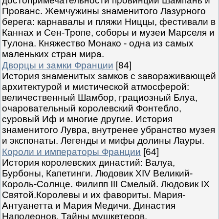
достопримечательности провинций Шампань и
Прованс. Жемчужины знаменитого Лазурного
берега: карнавалы и пляжи Ниццы, фестивали в
Каннах и Сен-Тропе, соборы и музеи Марселя и
Тулона. Княжество Монако - одна из самых
маленьких стран мира.
Дворцы и замки Франции
[84]
История знаменитых замков с завораживающей
архитектурой и мистической атмосферой:
величественный Шамбор, грациозный Блуа,
очаровательный королевский Фонтебло,
суровый Иф и многие другие. История
знаменитого Лувра, внутренее убранство музея
и экспонаты. Легенды и мифы долины Лауры.
Короли и императоры Франции
[64]
История королевских династий: Валуа,
Бурбоны, Капетинги. Людовик XIV Великий-
Король-Солнце. Филипп III Смелый. Людовик IX
Святой.Королевы и их фавориты. Мария-
Антуанетта и Мария Медичи. Династия
Наполеонов. Тайны мушкетеров.