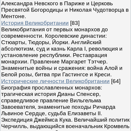
Александра Невского в Париже и Церковь
Пресвятой Богородицы и Николая Чудотворца в
Ментоне.
История Великобритании
[83]
Великобритания от первых монархов до
современности. Королевские династии:
Стюарты, Тюдоры, Йорки. Английский
абсолютизм, суд и казнь Карла I, революция и
установление республики. Реставрация
монархии. Правление Маргарет Тэтчер.
Знаменитые войны и сражения: война Алой и
Белой розы, битва при Гастингсе и Креси.
Исторические личности Великобритании
[64]
Биография прославленных монархов:
трагическая история Дианы Спенсер,
справедливое правление Вильгельма
Завоевателя, знаменитые походы Ричарда
Львиное Сердце, судьба Елизаветы II.
Экспедиция Джеймса Кука. Величайший политик
Черчилль, выдающийся военачальник Кромвель