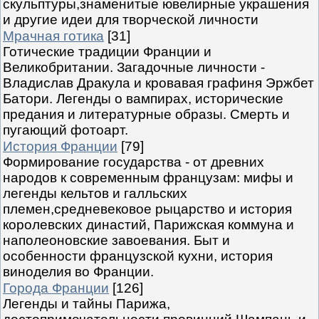
скульптуры,знаменитые ювелирные украшения
и другие идеи для творческой личности
Мрачная готика
[31]
Готические традиции Франции и
Великобритании. Загадочные личности -
Владислав Дракула и кровавая графиня Эржбет
Батори. Легенды о вампирах, исторические
предания и литературные образы. Смерть и
пугающий фотоарт.
История Франции
[79]
Формирование государства - от древних
народов к современным французам: мифы и
легенды кельтов и галльских
племен,средневековое рыцарство и история
королевских династий, Парижская коммуна и
наполеоновские завоевания. Быт и
особенности французской кухни, история
виноделия во Франции.
Города Франции
[126]
Легенды и тайны Парижа,