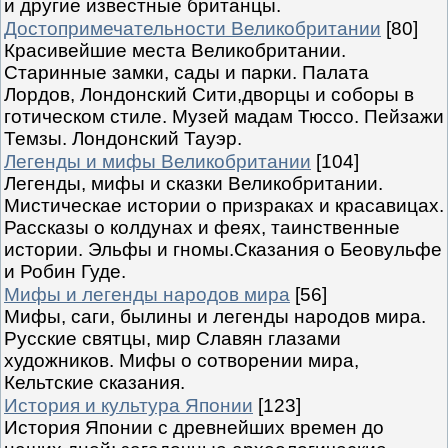
и другие известные британцы.
Достопримечательности Великобритании
[80]
Красивейшие места Великобритании.
Старинные замки, сады и парки. Палата
Лордов, Лондонский Сити,дворцы и соборы в
готическом стиле. Музей мадам Тюссо. Пейзажи
Темзы. Лондонский Тауэр.
Легенды и мифы Великобритании
[104]
Легенды, мифы и сказки Великобритании.
Мистическае истории о призраках и красавицах.
Рассказы о колдунах и феях, таинственные
истории. Эльфы и гномы.Сказания о Беовульфе
и Робин Гуде.
Мифы и легенды народов мира
[56]
Мифы, саги, былины и легенды народов мира.
Русские святцы, мир Славян глазами
художников. Мифы о сотворении мира,
Кельтские сказания.
История и культура Японии
[123]
История Японии с древнейших времен до