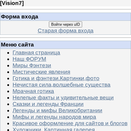
[
Vision7
]
Форма входа
Войти через uID
Старая форма входа
Меню сайта
Главная страница
Наш ФОРУМ
Миры Фэнтези
Мистические явления
Готика и фэнтези.Картинки,фото
Нечистая сила,волшебные существа
Мрачная готика
Нелепые факты и удивительные вещи
Сказки и легенды Франции
Легенды и мифы Великобритании
Мифы и легенды народов мира
Красивое оформление для сайтов и блогов
Художники. Картинная галерея