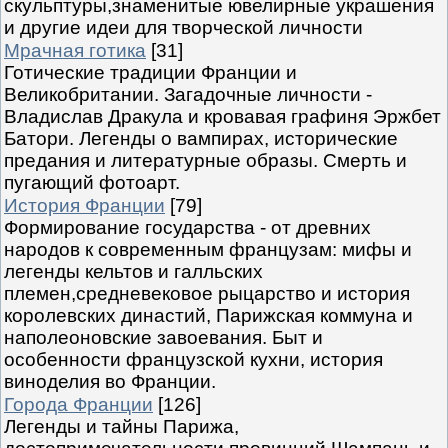
скульптуры,знаменитые ювелирные украшения
и другие идеи для творческой личности
Мрачная готика
[31]
Готические традиции Франции и
Великобритании. Загадочные личности -
Владислав Дракула и кровавая графиня Эржбет
Батори. Легенды о вампирах, исторические
предания и литературные образы. Смерть и
пугающий фотоарт.
История Франции
[79]
Формирование государства - от древних
народов к современным французам: мифы и
легенды кельтов и галльских
племен,средневековое рыцарство и история
королевских династий, Парижская коммуна и
наполеоновские завоевания. Быт и
особенности французской кухни, история
виноделия во Франции.
Города Франции
[126]
Легенды и тайны Парижа,