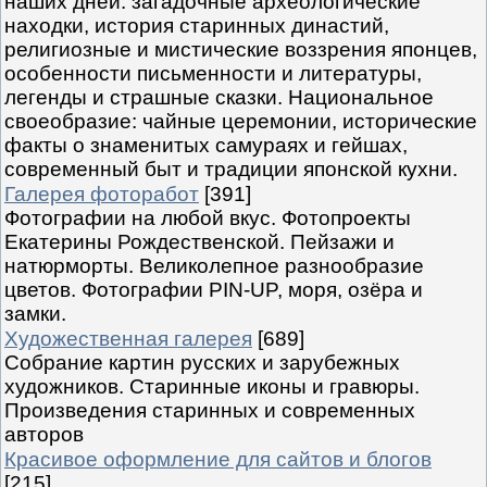
наших дней: загадочные археологические
находки, история старинных династий,
религиозные и мистические воззрения японцев,
особенности письменности и литературы,
легенды и страшные сказки. Национальное
своеобразие: чайные церемонии, исторические
факты о знаменитых самураях и гейшах,
современный быт и традиции японской кухни.
Галерея фоторабот
[391]
Фотографии на любой вкус. Фотопроекты
Екатерины Рождественской. Пейзажи и
натюрморты. Великолепное разнообразие
цветов. Фотографии PIN-UP, моря, озёра и
замки.
Художественная галерея
[689]
Собрание картин русских и зарубежных
художников. Старинные иконы и гравюры.
Произведения старинных и современных
авторов
Красивое оформление для сайтов и блогов
[215]