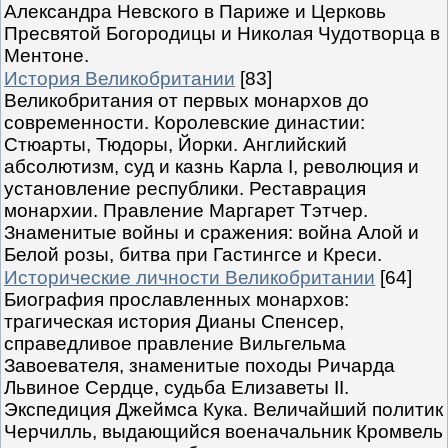
Александра Невского в Париже и Церковь
Пресвятой Богородицы и Николая Чудотворца в
Ментоне.
История Великобритании
[83]
Великобритания от первых монархов до
современности. Королевские династии:
Стюарты, Тюдоры, Йорки. Английский
абсолютизм, суд и казнь Карла I, революция и
установление республики. Реставрация
монархии. Правление Маргарет Тэтчер.
Знаменитые войны и сражения: война Алой и
Белой розы, битва при Гастингсе и Креси.
Исторические личности Великобритании
[64]
Биография прославленных монархов:
трагическая история Дианы Спенсер,
справедливое правление Вильгельма
Завоевателя, знаменитые походы Ричарда
Львиное Сердце, судьба Елизаветы II.
Экспедиция Джеймса Кука. Величайший политик
Черчилль, выдающийся военачальник Кромвель