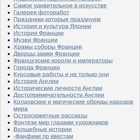
Самое удивительное в искусстве
Галерея фоторабот
Праздники,которые празднуем
История и культура Японии
История Франции
Музеи Франции
Храмы,соборы Франции
Дворцы,замки Франции
Французские короли и императоры
Города Франции
Курсовые работы и не только они
История Англии
Исторические личности Англии
Достопримечательности Англии
Колдовские и магические обряды народов
мира
Остросюжетные рассказы
Фэнтези мир глазами художников
Волшебные истории
-Фанфики по квестам