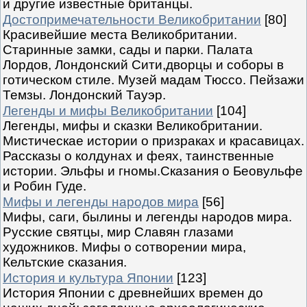
и другие известные британцы.
Достопримечательности Великобритании
[80]
Красивейшие места Великобритании.
Старинные замки, сады и парки. Палата
Лордов, Лондонский Сити,дворцы и соборы в
готическом стиле. Музей мадам Тюссо. Пейзажи
Темзы. Лондонский Тауэр.
Легенды и мифы Великобритании
[104]
Легенды, мифы и сказки Великобритании.
Мистическае истории о призраках и красавицах.
Рассказы о колдунах и феях, таинственные
истории. Эльфы и гномы.Сказания о Беовульфе
и Робин Гуде.
Мифы и легенды народов мира
[56]
Мифы, саги, былины и легенды народов мира.
Русские святцы, мир Славян глазами
художников. Мифы о сотворении мира,
Кельтские сказания.
История и культура Японии
[123]
История Японии с древнейших времен до