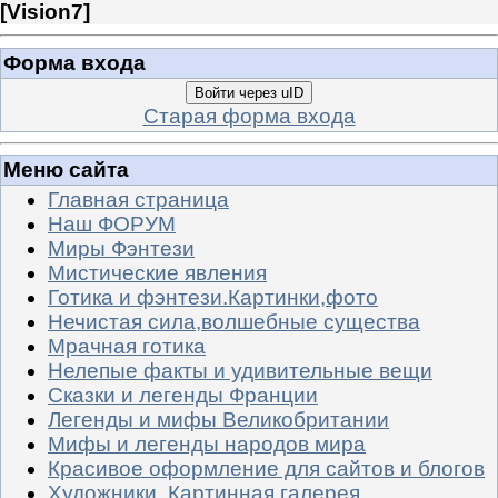
[
Vision7
]
Форма входа
Войти через uID
Старая форма входа
Меню сайта
Главная страница
Наш ФОРУМ
Миры Фэнтези
Мистические явления
Готика и фэнтези.Картинки,фото
Нечистая сила,волшебные существа
Мрачная готика
Нелепые факты и удивительные вещи
Сказки и легенды Франции
Легенды и мифы Великобритании
Мифы и легенды народов мира
Красивое оформление для сайтов и блогов
Художники. Картинная галерея