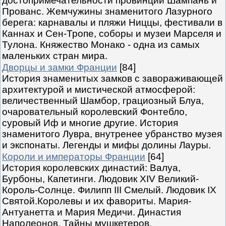
достопримечательности провинций Шампань и
Прованс. Жемчужины знаменитого Лазурного
берега: карнавалы и пляжи Ниццы, фестивали в
Каннах и Сен-Тропе, соборы и музеи Марселя и
Тулона. Княжество Монако - одна из самых
маленьких стран мира.
Дворцы и замки Франции
[84]
История знаменитых замков с завораживающей
архитектурой и мистической атмосферой:
величественный Шамбор, грациозный Блуа,
очаровательный королевский Фонтебло,
суровый Иф и многие другие. История
знаменитого Лувра, внутренее убранство музея
и экспонаты. Легенды и мифы долины Лауры.
Короли и императоры Франции
[64]
История королевских династий: Валуа,
Бурбоны, Капетинги. Людовик XIV Великий-
Король-Солнце. Филипп III Смелый. Людовик IX
Святой.Королевы и их фавориты. Мария-
Антуанетта и Мария Медичи. Династия
Наполеонов. Тайны мушкетеров.