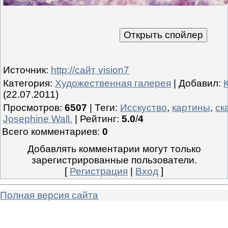
Источник
:
http://сайт vision7
Категория
:
Художественная галерея
|
Добавил
:
(22.07.2011)
Просмотров
:
6507
|
Теги
:
Исскуство
,
картины
,
ск
Josephine Wall.
|
Рейтинг
:
5.0
/
4
Всего комментариев
:
0
Добавлять комментарии могут только
зарегистрированные пользователи.
[
Регистрация
|
Вход
]
Полная версия сайта