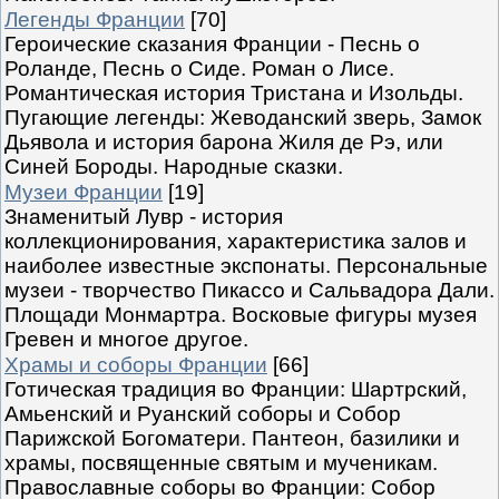
Легенды Франции
[70]
Героические сказания Франции - Песнь о
Роланде, Песнь о Сиде. Роман о Лисе.
Романтическая история Тристана и Изольды.
Пугающие легенды: Жеводанский зверь, Замок
Дьявола и история барона Жиля де Рэ, или
Синей Бороды. Народные сказки.
Музеи Франции
[19]
Знаменитый Лувр - история
коллекционирования, характеристика залов и
наиболее известные экспонаты. Персональные
музеи - творчество Пикассо и Сальвадора Дали.
Площади Монмартра. Восковые фигуры музея
Гревен и многое другое.
Храмы и соборы Франции
[66]
Готическая традиция во Франции: Шартрский,
Амьенский и Руанский соборы и Собор
Парижской Богоматери. Пантеон, базилики и
храмы, посвященные святым и мученикам.
Православные соборы во Франции: Собор