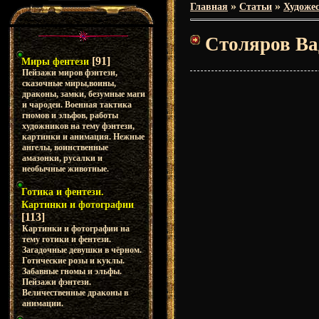
»
»
Главная
Статьи
Художес
Столяров Ва
[91]
Миры фентези
Пейзажи миров фэнтези,
сказочные миры,воины,
драконы, замки, безумные маги
и чародеи. Военная тактика
гномов и эльфов, работы
художников на тему фэнтези,
картинки и анимация. Нежные
ангелы, воинственные
амазонки, русалки и
необычные животные.
Готика и фентези.
Картинки и фотографии
[113]
Картинки и фотографии на
тему готики и фентези.
Загадочные девушки в чёрном.
Готические розы и куклы.
Забавные гномы и эльфы.
Пейзажи фэнтези.
Величественные драконы в
анимации.