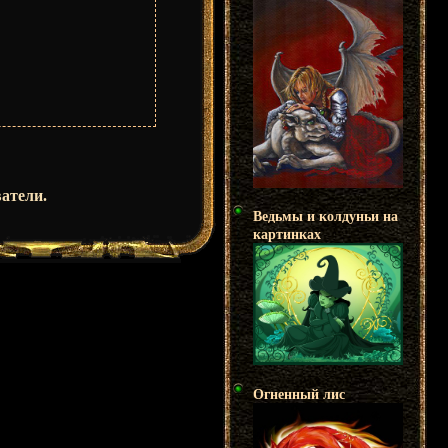
атели.
Ведьмы и колдуньи на
картинках
Огненный лис