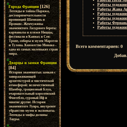
Работы Пола Мо
Работы художни
[126]
Города Франции
Работы Жана А
Легенды и тайны Парижа,
Работы художни
достопримечательности
Работы художни
провинций Шампань и
Работы Фернана
Прованс. Жемчужины
Работы художник
знаменитого Лазурного берега:
карнавалы и пляжи Ниццы,
фестивали в Каннах и Сен-
Тропе, соборы и музеи Марселя
и Тулона. Княжество Монако -
Всего комментариев
:
0
одна из самых маленьких стран
мира.
Добав
Дворцы и замки Франции
[84]
История знаменитых замков с
завораживающей
архитектурой и мистической
атмосферой: величественный
Шамбор, грациозный Блуа,
очаровательный королевский
Фонтебло, суровый Иф и
многие другие. История
знаменитого Лувра, внутренее
убранство музея и экспонаты.
Легенды и мифы долины
Лауры.