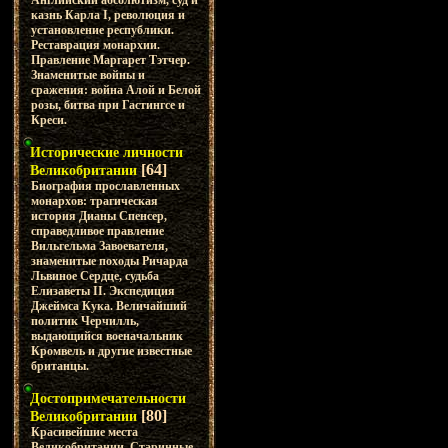
Английский абсолютизм, суд и
казнь Карла I, революция и
установление республики.
Реставрация монархии.
Правление Маргарет Тэтчер.
Знаменитые войны и
сражения: война Алой и Белой
розы, битва при Гастингсе и
Креси.
Исторические личности
[64]
Великобритании
Биография прославленных
монархов: трагическая
история Дианы Спенсер,
справедливое правление
Вильгельма Завоевателя,
знаменитые походы Ричарда
Львиное Сердце, судьба
Елизаветы II. Экспедиция
Джеймса Кука. Величайший
политик Черчилль,
выдающийся военачальник
Кромвель и другие известные
британцы.
Достопримечательности
[80]
Великобритании
Красивейшие места
Великобритании. Старинные