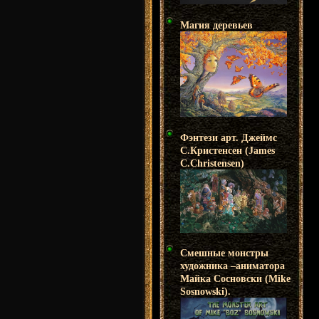
Магия деревьев
Фэнтези арт. Джеймс
С.Кристенсен (James
C.Christensen)
Смешные монстры
художника –аниматора
Майка Сосновски (Mike
Sosnowski).