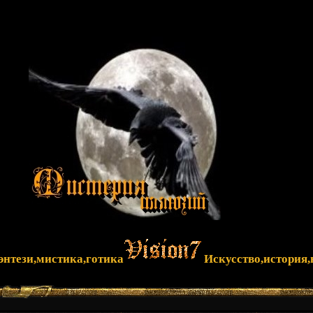
фэнтези,мистика,готика
Искусство,история,