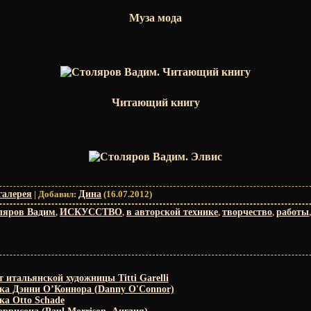
Муза мода
Читающий книгу
галерея
|
Добавил
:
Дина
(16.07.2012)
ляров Вадим
,
ИСКУССТВО
,
в авторской технике
,
творчество
,
работы
 итальянской художницы Titti Garelli
ка Дэнни О’Коннора (Danny O'Connor)
ка Otto Schade