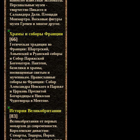
наиболее известные экспонаты.
Персональные музеи -
творчество Пикассо и
Сальвадора Дали. Площади
Монмартра. Восковые фигуры
музея Гревен и многое другое.
Храмы и соборы Франции
[66]
Готическая традиция во
Франции: Шартрский,
Амьенский и Руанский соборы
и Собор Парижской
Богоматери. Пантеон,
базилики и храмы,
посвященные святым и
мученикам. Православные
соборы во Франции: Собор
Александра Невского в Париже
и Церковь Пресвятой
Богородицы и Николая
Чудотворца в Ментоне.
История Великобритании
[83]
Великобритания от первых
монархов до современности.
Королевские династии:
Стюарты, Тюдоры, Йорки.