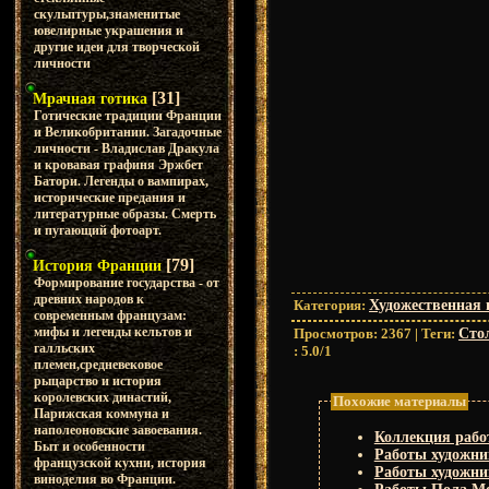
скульптуры,знаменитые
ювелирные украшения и
другие идеи для творческой
личности
[31]
Мрачная готика
Готические традиции Франции
и Великобритании. Загадочные
личности - Владислав Дракула
и кровавая графиня Эржбет
Батори. Легенды о вампирах,
исторические предания и
литературные образы. Смерть
и пугающий фотоарт.
[79]
История Франции
Формирование государства - от
древних народов к
Категория
:
Художественная 
современным французам:
мифы и легенды кельтов и
Просмотров
:
2367
|
Теги
:
Сто
галльских
:
5.0
/
1
племен,средневековое
рыцарство и история
королевских династий,
Похожие материалы
Парижская коммуна и
наполеоновские завоевания.
Коллекция работ
Быт и особенности
Работы художни
французской кухни, история
Работы художни
виноделия во Франции.