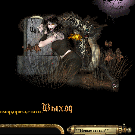
юмор,проза,стихи
**Новые статьи**