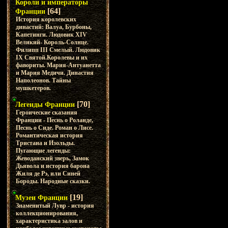
Короли и императоры
[64]
Франции
История королевских
династий: Валуа, Бурбоны,
Капетинги. Людовик XIV
Великий- Король-Солнце.
Филипп III Смелый. Людовик
IX Святой.Королевы и их
фавориты. Мария-Антуанетта
и Мария Медичи. Династия
Наполеонов. Тайны
мушкетеров.
[70]
Легенды Франции
Героические сказания
Франции - Песнь о Роланде,
Песнь о Сиде. Роман о Лисе.
Романтическая история
Тристана и Изольды.
Пугающие легенды:
Жеводанский зверь, Замок
Дьявола и история барона
Жиля де Рэ, или Синей
Бороды. Народные сказки.
[19]
Музеи Франции
Знаменитый Лувр - история
коллекционирования,
характеристика залов и