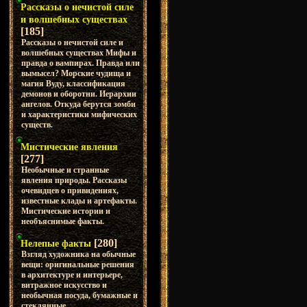
Рассказы о нечистой силе
и волшебных существах
[185]
Рассказы о нечистой силе и
волшебных существах Мифы и
правда о вампирах. Правда или
вымысел? Морские чудища и
магия Вуду, классификация
демонов и оборотни. Иерархии
ангелов. Откуда берутся зомби
и характеристики мифических
существ.
Мистические явления
[277]
Необычные и странные
явления природы. Рассказы
очевидцев о привидениях,
известные клады и артефакты.
Мистические истории и
необъяснимые факты.
[280]
Нелепые факты
Взгляд художника на обычные
вещи: оригинальные решения
в архитектуре и интерьере,
витражное искусство и
необычная посуда, бумажные и
стеклянные