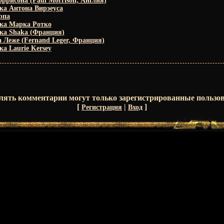
ррисона (Paul Morrison, Англия)
ка Антона Вирэеуса
рпа
ка Марка Ротко
ка Shaka (Франция)
 Леже (Fernand Leger, Франция)
а Laurie Kersey
лять комментарии могут только зарегистрированные пользов
[
|
]
Регистрация
Вход