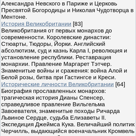
Александра Невского в Париже и Церковь
Пресвятой Богородицы и Николая Чудотворца в
Ментоне.
История Великобритании
[83]
Великобритания от первых монархов до
современности. Королевские династии:
Стюарты, Тюдоры, Йорки. Английский
абсолютизм, суд и казнь Карла I, революция и
установление республики. Реставрация
монархии. Правление Маргарет Тэтчер.
Знаменитые войны и сражения: война Алой и
Белой розы, битва при Гастингсе и Креси.
Исторические личности Великобритании
[64]
Биография прославленных монархов:
трагическая история Дианы Спенсер,
справедливое правление Вильгельма
Завоевателя, знаменитые походы Ричарда
Львиное Сердце, судьба Елизаветы II.
Экспедиция Джеймса Кука. Величайший политик
Черчилль, выдающийся военачальник Кромвель