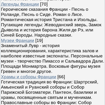
Легенды Франции
[70]
Героические сказания Франции - Песнь о
Роланде, Песнь о Сиде. Роман о Лисе.
Романтическая история Тристана и Изольды.
Пугающие легенды: Жеводанский зверь, Замок
Дьявола и история барона Жиля де Рэ, или
Синей Бороды. Народные сказки.
Музеи Франции
[19]
Знаменитый Лувр - история
коллекционирования, характеристика залов и
наиболее известные экспонаты. Персональные
музеи - творчество Пикассо и Сальвадора Дали.
Площади Монмартра. Восковые фигуры музея
Гревен и многое другое.
Храмы и соборы Франции
[66]
Готическая традиция во Франции: Шартрский,
Амьенский и Руанский соборы и Собор
Парижской Богоматери. Пантеон, базилики и
храмы, посвященные святым и мученикам.
Православные соборы во Франции: Собор