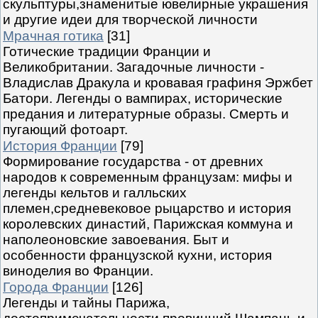
скульптуры,знаменитые ювелирные украшения
и другие идеи для творческой личности
Мрачная готика
[31]
Готические традиции Франции и
Великобритании. Загадочные личности -
Владислав Дракула и кровавая графиня Эржбет
Батори. Легенды о вампирах, исторические
предания и литературные образы. Смерть и
пугающий фотоарт.
История Франции
[79]
Формирование государства - от древних
народов к современным французам: мифы и
легенды кельтов и галльских
племен,средневековое рыцарство и история
королевских династий, Парижская коммуна и
наполеоновские завоевания. Быт и
особенности французской кухни, история
виноделия во Франции.
Города Франции
[126]
Легенды и тайны Парижа,