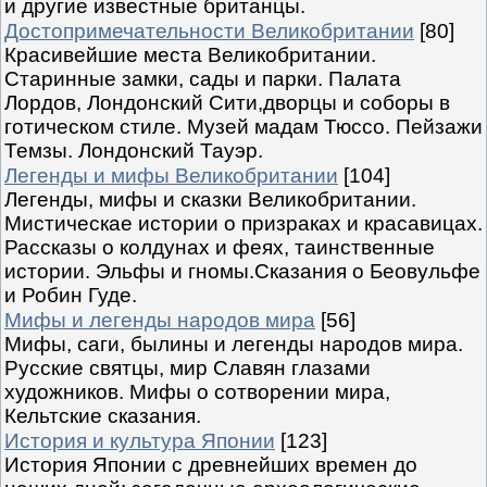
и другие известные британцы.
Достопримечательности Великобритании
[80]
Красивейшие места Великобритании.
Старинные замки, сады и парки. Палата
Лордов, Лондонский Сити,дворцы и соборы в
готическом стиле. Музей мадам Тюссо. Пейзажи
Темзы. Лондонский Тауэр.
Легенды и мифы Великобритании
[104]
Легенды, мифы и сказки Великобритании.
Мистическае истории о призраках и красавицах.
Рассказы о колдунах и феях, таинственные
истории. Эльфы и гномы.Сказания о Беовульфе
и Робин Гуде.
Мифы и легенды народов мира
[56]
Мифы, саги, былины и легенды народов мира.
Русские святцы, мир Славян глазами
художников. Мифы о сотворении мира,
Кельтские сказания.
История и культура Японии
[123]
История Японии с древнейших времен до