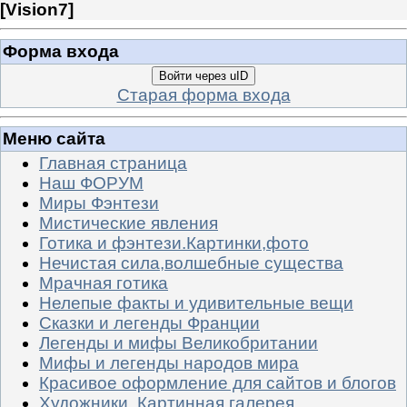
[
Vision7
]
Форма входа
Войти через uID
Старая форма входа
Меню сайта
Главная страница
Наш ФОРУМ
Миры Фэнтези
Мистические явления
Готика и фэнтези.Картинки,фото
Нечистая сила,волшебные существа
Мрачная готика
Нелепые факты и удивительные вещи
Сказки и легенды Франции
Легенды и мифы Великобритании
Мифы и легенды народов мира
Красивое оформление для сайтов и блогов
Художники. Картинная галерея