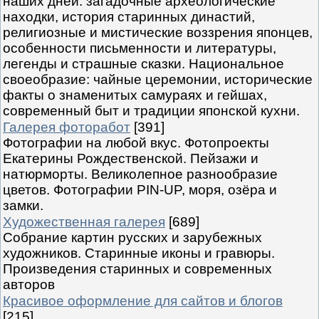
наших дней: загадочные археологические
находки, история старинных династий,
религиозные и мистические воззрения японцев,
особенности письменности и литературы,
легенды и страшные сказки. Национальное
своеобразие: чайные церемонии, исторические
факты о знаменитых самураях и гейшах,
современный быт и традиции японской кухни.
Галерея фоторабот
[391]
Фотографии на любой вкус. Фотопроекты
Екатерины Рождественской. Пейзажи и
натюрморты. Великолепное разнообразие
цветов. Фотографии PIN-UP, моря, озёра и
замки.
Художественная галерея
[689]
Собрание картин русских и зарубежных
художников. Старинные иконы и гравюры.
Произведения старинных и современных
авторов
Красивое оформление для сайтов и блогов
[215]