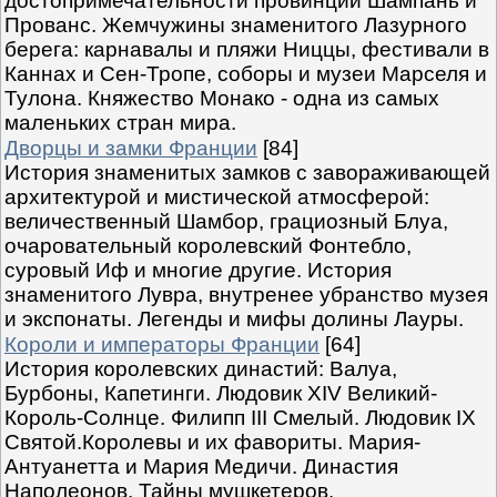
достопримечательности провинций Шампань и
Прованс. Жемчужины знаменитого Лазурного
берега: карнавалы и пляжи Ниццы, фестивали в
Каннах и Сен-Тропе, соборы и музеи Марселя и
Тулона. Княжество Монако - одна из самых
маленьких стран мира.
Дворцы и замки Франции
[84]
История знаменитых замков с завораживающей
архитектурой и мистической атмосферой:
величественный Шамбор, грациозный Блуа,
очаровательный королевский Фонтебло,
суровый Иф и многие другие. История
знаменитого Лувра, внутренее убранство музея
и экспонаты. Легенды и мифы долины Лауры.
Короли и императоры Франции
[64]
История королевских династий: Валуа,
Бурбоны, Капетинги. Людовик XIV Великий-
Король-Солнце. Филипп III Смелый. Людовик IX
Святой.Королевы и их фавориты. Мария-
Антуанетта и Мария Медичи. Династия
Наполеонов. Тайны мушкетеров.