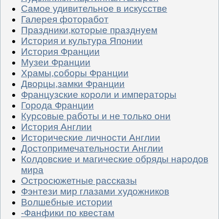
Самое удивительное в искусстве
Галерея фоторабот
Праздники,которые празднуем
История и культура Японии
История Франции
Музеи Франции
Храмы,соборы Франции
Дворцы,замки Франции
Французские короли и императоры
Города Франции
Курсовые работы и не только они
История Англии
Исторические личности Англии
Достопримечательности Англии
Колдовские и магические обряды народов
мира
Остросюжетные рассказы
Фэнтези мир глазами художников
Волшебные истории
-Фанфики по квестам