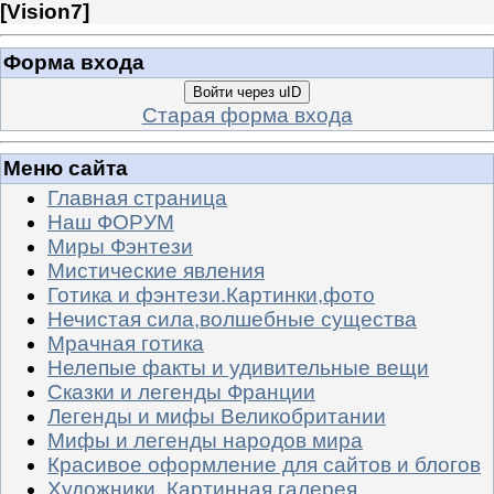
[
Vision7
]
Форма входа
Войти через uID
Старая форма входа
Меню сайта
Главная страница
Наш ФОРУМ
Миры Фэнтези
Мистические явления
Готика и фэнтези.Картинки,фото
Нечистая сила,волшебные существа
Мрачная готика
Нелепые факты и удивительные вещи
Сказки и легенды Франции
Легенды и мифы Великобритании
Мифы и легенды народов мира
Красивое оформление для сайтов и блогов
Художники. Картинная галерея