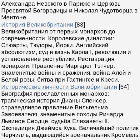
Александра Невского в Париже и Церковь
Пресвятой Богородицы и Николая Чудотворца в
Ментоне.
История Великобритании
[83]
Великобритания от первых монархов до
современности. Королевские династии:
Стюарты, Тюдоры, Йорки. Английский
абсолютизм, суд и казнь Карла I, революция и
установление республики. Реставрация
монархии. Правление Маргарет Тэтчер.
Знаменитые войны и сражения: война Алой и
Белой розы, битва при Гастингсе и Креси.
Исторические личности Великобритании
[64]
Биография прославленных монархов:
трагическая история Дианы Спенсер,
справедливое правление Вильгельма
Завоевателя, знаменитые походы Ричарда
Львиное Сердце, судьба Елизаветы II.
Экспедиция Джеймса Кука. Величайший политик
Черчилль, выдающийся военачальник Кромвель