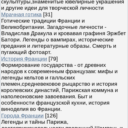
скульптуры,знаменитые ювелирные украшения
и другие идеи для творческой личности
Мрачная готика
[31]
Готические традиции Франции и
Великобритании. Загадочные личности -
Владислав Дракула и кровавая графиня Эржбет
Батори. Легенды о вампирах, исторические
предания и литературные образы. Смерть и
пугающий фотоарт.
История Франции
[79]
Формирование государства - от древних
народов к современным французам: мифы и
легенды кельтов и галльских
племен,средневековое рыцарство и история
королевских династий, Парижская коммуна и
наполеоновские завоевания. Быт и
особенности французской кухни, история
виноделия во Франции.
Города Франции
[126]
Легенды и тайны Парижа,