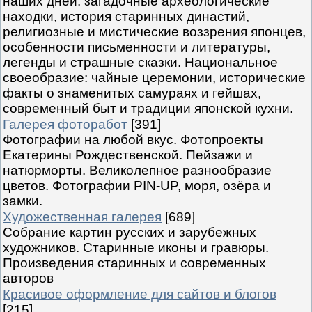
наших дней: загадочные археологические
находки, история старинных династий,
религиозные и мистические воззрения японцев,
особенности письменности и литературы,
легенды и страшные сказки. Национальное
своеобразие: чайные церемонии, исторические
факты о знаменитых самураях и гейшах,
современный быт и традиции японской кухни.
Галерея фоторабот
[391]
Фотографии на любой вкус. Фотопроекты
Екатерины Рождественской. Пейзажи и
натюрморты. Великолепное разнообразие
цветов. Фотографии PIN-UP, моря, озёра и
замки.
Художественная галерея
[689]
Собрание картин русских и зарубежных
художников. Старинные иконы и гравюры.
Произведения старинных и современных
авторов
Красивое оформление для сайтов и блогов
[215]