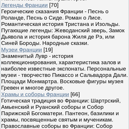
Легенды Франции
[70]
Героические сказания Франции - Песнь о
Роланде, Песнь о Сиде. Роман о Лисе.
Романтическая история Тристана и Изольды.
Пугающие легенды: Жеводанский зверь, Замок
Дьявола и история барона Жиля де Рэ, или
Синей Бороды. Народные сказки.
Музеи Франции
[19]
Знаменитый Лувр - история
коллекционирования, характеристика залов и
наиболее известные экспонаты. Персональные
музеи - творчество Пикассо и Сальвадора Дали.
Площади Монмартра. Восковые фигуры музея
Гревен и многое другое.
Храмы и соборы Франции
[66]
Готическая традиция во Франции: Шартрский,
Амьенский и Руанский соборы и Собор
Парижской Богоматери. Пантеон, базилики и
храмы, посвященные святым и мученикам.
Православные соборы во Франции: Собор