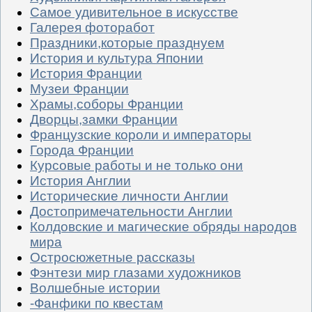
Самое удивительное в искусстве
Галерея фоторабот
Праздники,которые празднуем
История и культура Японии
История Франции
Музеи Франции
Храмы,соборы Франции
Дворцы,замки Франции
Французские короли и императоры
Города Франции
Курсовые работы и не только они
История Англии
Исторические личности Англии
Достопримечательности Англии
Колдовские и магические обряды народов
мира
Остросюжетные рассказы
Фэнтези мир глазами художников
Волшебные истории
-Фанфики по квестам