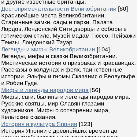
и другие известные британцы.
Достопримечательности Великобритании
[80]
Красивейшие места Великобритании.
Старинные замки, сады и парки. Палата
Лордов, Лондонский Сити,дворцы и соборы в
готическом стиле. Музей мадам Тюссо. Пейзажи
Темзы. Лондонский Тауэр.
Легенды и мифы Великобритании
[104]
Легенды, мифы и сказки Великобритании.
Мистическае истории о призраках и красавицах.
Рассказы о колдунах и феях, таинственные
истории. Эльфы и гномы.Сказания о Беовульфе
и Робин Гуде.
Мифы и легенды народов мира
[56]
Мифы, саги, былины и легенды народов мира.
Русские святцы, мир Славян глазами
художников. Мифы о сотворении мира,
Кельтские сказания.
История и культура Японии
[123]
История Японии с древнейших времен до