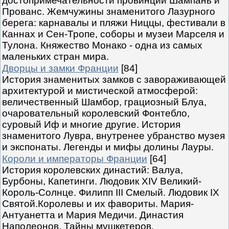
достопримечательности провинций Шампань и
Прованс. Жемчужины знаменитого Лазурного
берега: карнавалы и пляжи Ниццы, фестивали в
Каннах и Сен-Тропе, соборы и музеи Марселя и
Тулона. Княжество Монако - одна из самых
маленьких стран мира.
Дворцы и замки Франции
[84]
История знаменитых замков с завораживающей
архитектурой и мистической атмосферой:
величественный Шамбор, грациозный Блуа,
очаровательный королевский Фонтебло,
суровый Иф и многие другие. История
знаменитого Лувра, внутренее убранство музея
и экспонаты. Легенды и мифы долины Лауры.
Короли и императоры Франции
[64]
История королевских династий: Валуа,
Бурбоны, Капетинги. Людовик XIV Великий-
Король-Солнце. Филипп III Смелый. Людовик IX
Святой.Королевы и их фавориты. Мария-
Антуанетта и Мария Медичи. Династия
Наполеонов. Тайны мушкетеров.