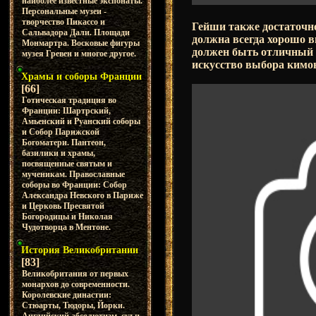
наиболее известные экспонаты.
Персональные музеи -
творчество Пикассо и
Гейши также достаточно
Сальвадора Дали. Площади
должна всегда хорошо в
Монмартра. Восковые фигуры
должен быть отличный 
музея Гревен и многое другое.
искусство выбора кимоно
Храмы и соборы Франции
[66]
Готическая традиция во
Франции: Шартрский,
Амьенский и Руанский соборы
и Собор Парижской
Богоматери. Пантеон,
базилики и храмы,
посвященные святым и
мученикам. Православные
соборы во Франции: Собор
Александра Невского в Париже
и Церковь Пресвятой
Богородицы и Николая
Чудотворца в Ментоне.
История Великобритании
[83]
Великобритания от первых
монархов до современности.
Королевские династии:
Стюарты, Тюдоры, Йорки.