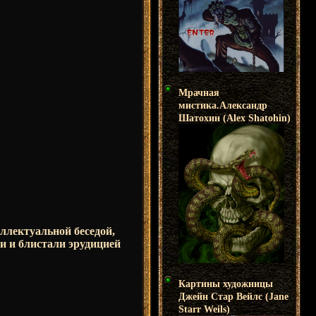
Мрачная
мистика.Александр
Шатохин (Alex Shatohin)
ллектуальной беседой,
и и блистали эрудицией
Картины художницы
Джейн Стар Вейлс (Jane
Starr Weils)