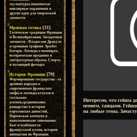
скульптуры,знаменитые
ювелирные украшения и
другие идеи для творческой
личности
[31]
Мрачная готика
Готические традиции Франции
и Великобритании. Загадочные
личности - Владислав Дракула
и кровавая графиня Эржбет
Батори. Легенды о вампирах,
исторические предания и
литературные образы. Смерть
и пугающий фотоарт.
[79]
История Франции
Формирование государства - от
древних народов к
современным французам:
мифы и легенды кельтов и
галльских
Интересно, что гейша д
племен,средневековое
пением, танцами. Гейш
рыцарство и история
на любые темы. Зачасту
королевских династий,
Парижская коммуна и
наполеоновские завоевания.
Быт и особенности
французской кухни, история
виноделия во Франции.