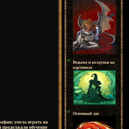
Ведьмы и колдуньи на
картинках
Огненный лис
рафии; умела играть на
и продолжали обучение