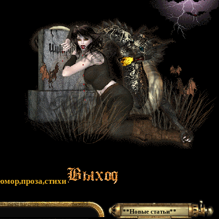
юмор,проза,стихи
**Новые статьи**