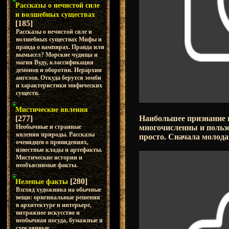
Рассказы о нечистой силе
и волшебных существах
[185]
Рассказы о нечистой силе и
волшебных существах Мифы и
правда о вампирах. Правда или
вымысел? Морские чудища и
магия Вуду, классификация
демонов и оборотни. Иерархии
ангелов. Откуда берутся зомби
и характеристики мифических
существ.
Мистические явления
Наибольшее признание г
[277]
многочисленны и польз
Необычные и странные
явления природы. Рассказы
просто. Сначала молода
очевидцев о привидениях,
известные клады и артефакты.
Мистические истории и
необъяснимые факты.
[280]
Нелепые факты
Взгляд художника на обычные
вещи: оригинальные решения
в архитектуре и интерьере,
витражное искусство и
необычная посуда, бумажные и
стеклянные