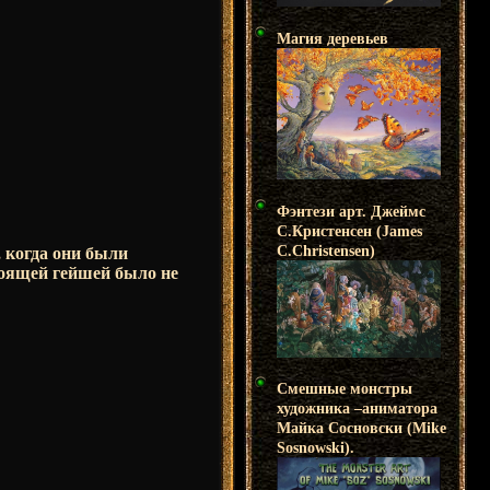
Магия деревьев
Фэнтези арт. Джеймс
С.Кристенсен (James
C.Christensen)
 когда они были
тоящей гейшей было не
Смешные монстры
художника –аниматора
Майка Сосновски (Mike
Sosnowski).