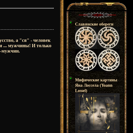
Славянские обереги
сство, а "ся" - человек
и ... мужчины! И только
ш-мужчин.
Мифические картины
Яна Лоссела (Yoann
Lossel)