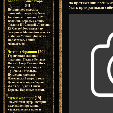
Короли и императоры
на протяжении всей жиз
[64]
Франции
быть прекрасными собе
История королевских
династий: Валуа, Бурбоны,
Капетинги. Людовик XIV
Великий- Король-Солнце.
Филипп III Смелый. Людовик
IX Святой.Королевы и их
фавориты. Мария-Антуанетта
и Мария Медичи. Династия
Наполеонов. Тайны
мушкетеров.
[70]
Легенды Франции
Героические сказания
Франции - Песнь о Роланде,
Песнь о Сиде. Роман о Лисе.
Романтическая история
Тристана и Изольды.
Пугающие легенды:
Жеводанский зверь, Замок
Дьявола и история барона
Жиля де Рэ, или Синей
Бороды. Народные сказки.
[19]
Музеи Франции
Знаменитый Лувр - история
коллекционирования,
характеристика залов и