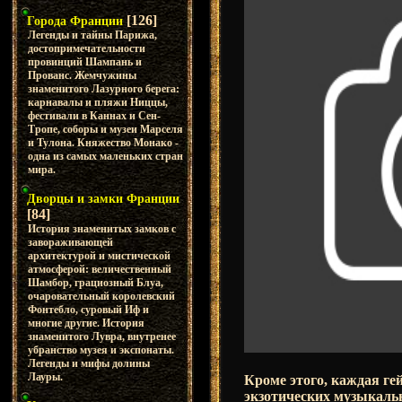
[126]
Города Франции
Легенды и тайны Парижа,
достопримечательности
провинций Шампань и
Прованс. Жемчужины
знаменитого Лазурного берега:
карнавалы и пляжи Ниццы,
фестивали в Каннах и Сен-
Тропе, соборы и музеи Марселя
и Тулона. Княжество Монако -
одна из самых маленьких стран
мира.
Дворцы и замки Франции
[84]
История знаменитых замков с
завораживающей
архитектурой и мистической
атмосферой: величественный
Шамбор, грациозный Блуа,
очаровательный королевский
Фонтебло, суровый Иф и
многие другие. История
знаменитого Лувра, внутренее
убранство музея и экспонаты.
Легенды и мифы долины
Лауры.
Кроме этого, каждая ге
экзотических музыкаль