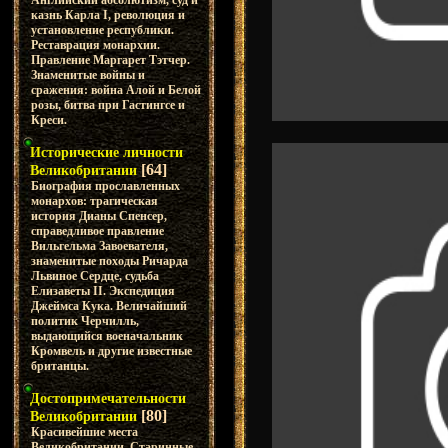
Английский абсолютизм, суд и
казнь Карла I, революция и
установление республики.
Реставрация монархии.
Правление Маргарет Тэтчер.
Знаменитые войны и
сражения: война Алой и Белой
розы, битва при Гастингсе и
Креси.
Исторические личности
[64]
Великобритании
Биография прославленных
монархов: трагическая
история Дианы Спенсер,
справедливое правление
Вильгельма Завоевателя,
знаменитые походы Ричарда
Львиное Сердце, судьба
Елизаветы II. Экспедиция
Джеймса Кука. Величайший
политик Черчилль,
выдающийся военачальник
Кромвель и другие известные
британцы.
Достопримечательности
[80]
Великобритании
Красивейшие места
Великобритании. Старинные