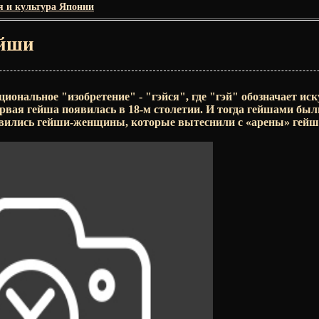
я и культура Японии
йши
циональное "изобретение" - "гэйся", где "гэй" обозначает иску
рвая гейша появилась в 18-м столетии. И тогда гейшами был
явились гейши-женщины, которые вытеснили с «арены» гей