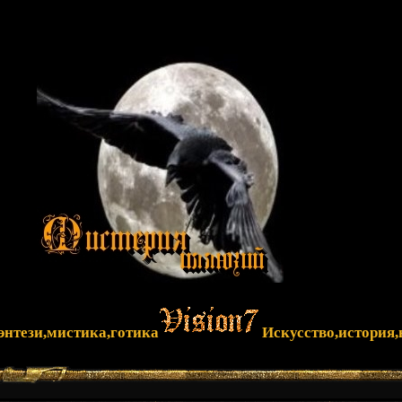
фэнтези,мистика,готика
Искусство,история,