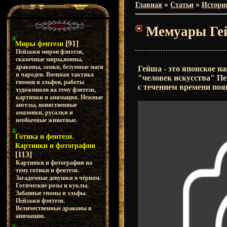
»
»
Главная
Статьи
Истори
Мемуары Ге
[91]
Миры фентези
Пейзажи миров фэнтези,
сказочные миры,воины,
драконы, замки, безумные маги
Гейша - это японское на
и чародеи. Военная тактика
"человек искусства" Пе
гномов и эльфов, работы
с течением времени по
художников на тему фэнтези,
картинки и анимация. Нежные
ангелы, воинственные
амазонки, русалки и
необычные животные.
Готика и фентези.
Картинки и фотографии
[113]
Картинки и фотографии на
тему готики и фентези.
Загадочные девушки в чёрном.
Готические розы и куклы.
Забавные гномы и эльфы.
Пейзажи фэнтези.
Величественные драконы в
анимации.