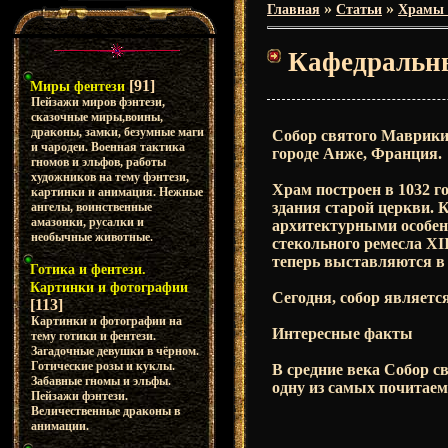
»
»
Главная
Статьи
Храмы 
Кафедральны
[91]
Миры фентези
Пейзажи миров фэнтези,
сказочные миры,воины,
драконы, замки, безумные маги
Собор святого Маврикия
и чародеи. Военная тактика
городе Анже, Франция.
гномов и эльфов, работы
художников на тему фэнтези,
Храм построен в 1032 г
картинки и анимация. Нежные
здания старой церкви. 
ангелы, воинственные
амазонки, русалки и
архитектурными особенн
необычные животные.
стекольного ремесла XI
теперь выставляются в
Готика и фентези.
Картинки и фотографии
Сегодня, собор являет
[113]
Картинки и фотографии на
Интересные факты
тему готики и фентези.
Загадочные девушки в чёрном.
Готические розы и куклы.
В средние века Собор с
Забавные гномы и эльфы.
одну из самых почитае
Пейзажи фэнтези.
Величественные драконы в
анимации.