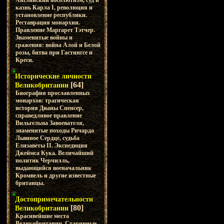
Английский абсолютизм, суд и
казнь Карла I, революция и
установление республики.
Реставрация монархии.
Правление Маргарет Тэтчер.
Знаменитые войны и
сражения: война Алой и Белой
розы, битва при Гастингсе и
Креси.
Исторические личности
[64]
Великобритании
Биография прославленных
монархов: трагическая
история Дианы Спенсер,
справедливое правление
Вильгельма Завоевателя,
знаменитые походы Ричарда
Львиное Сердце, судьба
Елизаветы II. Экспедиция
Джеймса Кука. Величайший
политик Черчилль,
выдающийся военачальник
Кромвель и другие известные
британцы.
Достопримечательности
[80]
Великобритании
Красивейшие места
Великобритании. Старинные