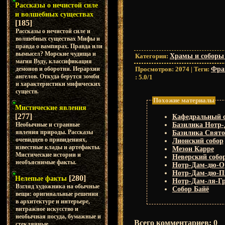
Рассказы о нечистой силе
и волшебных существах
[185]
Рассказы о нечистой силе и
волшебных существах Мифы и
правда о вампирах. Правда или
вымысел? Морские чудища и
Категория
:
Храмы и соборы
магия Вуду, классификация
Просмотров
:
2074
|
Теги
:
Фра
демонов и оборотни. Иерархии
ангелов. Откуда берутся зомби
:
5.0
/
1
и характеристики мифических
существ.
Похожие материалы
Мистические явления
[277]
Кафедральный с
Необычные и странные
Базилика Нотр-
явления природы. Рассказы
Базилика Свято
очевидцев о привидениях,
Лионский собор
известные клады и артефакты.
Мезон Карре
Мистические истории и
Неверский собо
необъяснимые факты.
Нотр-Дам-дю-О
Нотр-Дам-дю-
[280]
Нелепые факты
Нотр-Дам-ля-Г
Взгляд художника на обычные
Собор Байё
вещи: оригинальные решения
в архитектуре и интерьере,
витражное искусство и
необычная посуда, бумажные и
Всего комментариев
:
0
стеклянные