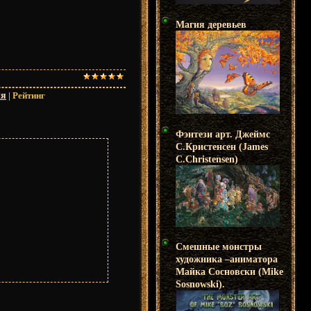
Магия деревьев
ия
|
Рейтинг
Фэнтези арт. Джеймс
С.Кристенсен (James
C.Christensen)
Смешные монстры
художника –аниматора
Майка Сосновски (Mike
Sosnowski).