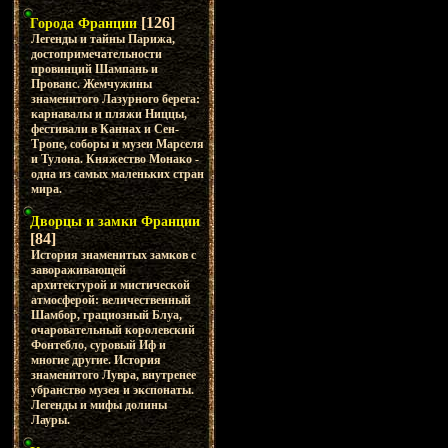
[126]
Города Франции
Легенды и тайны Парижа,
достопримечательности
провинций Шампань и
Прованс. Жемчужины
знаменитого Лазурного берега:
карнавалы и пляжи Ниццы,
фестивали в Каннах и Сен-
Тропе, соборы и музеи Марселя
и Тулона. Княжество Монако -
одна из самых маленьких стран
мира.
Дворцы и замки Франции
[84]
История знаменитых замков с
завораживающей
архитектурой и мистической
атмосферой: величественный
Шамбор, грациозный Блуа,
очаровательный королевский
Фонтебло, суровый Иф и
многие другие. История
знаменитого Лувра, внутренее
убранство музея и экспонаты.
Легенды и мифы долины
Лауры.