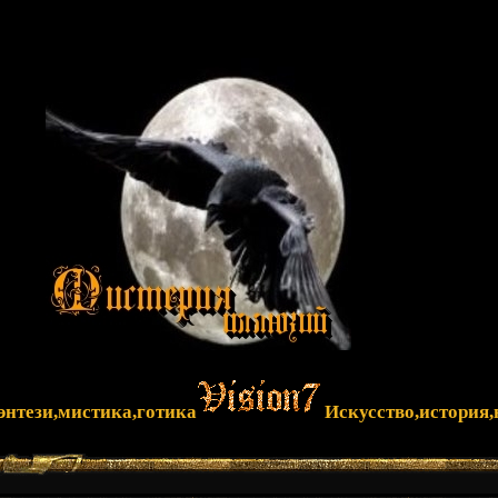
фэнтези,мистика,готика
Искусство,история,