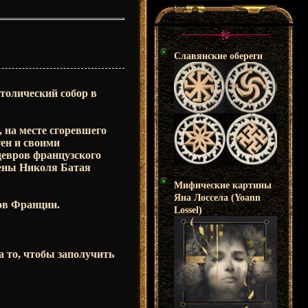
Славянские обереги
атолический собор в
, на месте сгоревшего
тен и своими
девров французского
лены Николя Батая
Мифические картины
Яна Лоссела (Yoann
ов Франции.
Lossel)
а то, чтобы заполучить