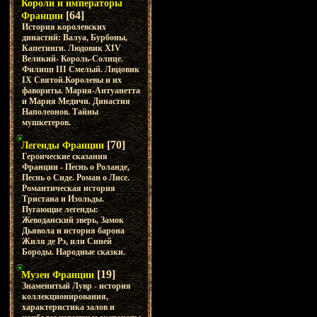
Короли и императоры
[64]
Франции
История королевских
династий: Валуа, Бурбоны,
Капетинги. Людовик XIV
Великий- Король-Солнце.
Филипп III Смелый. Людовик
IX Святой.Королевы и их
фавориты. Мария-Антуанетта
и Мария Медичи. Династия
Наполеонов. Тайны
мушкетеров.
[70]
Легенды Франции
Героические сказания
Франции - Песнь о Роланде,
Песнь о Сиде. Роман о Лисе.
Романтическая история
Тристана и Изольды.
Пугающие легенды:
Жеводанский зверь, Замок
Дьявола и история барона
Жиля де Рэ, или Синей
Бороды. Народные сказки.
[19]
Музеи Франции
Знаменитый Лувр - история
коллекционирования,
характеристика залов и