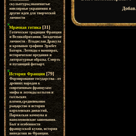
скульптуры,знаменитые
Добав
ювелирные украшения и
другие идеи для творческой
личности
[31]
Мрачная готика
Готические традиции Франции
и Великобритании. Загадочные
личности - Владислав Дракула
и кровавая графиня Эржбет
Батори. Легенды о вампирах,
исторические предания и
литературные образы. Смерть
и пугающий фотоарт.
[79]
История Франции
Формирование государства - от
древних народов к
современным французам:
мифы и легенды кельтов и
галльских
племен,средневековое
рыцарство и история
королевских династий,
Парижская коммуна и
наполеоновские завоевания.
Быт и особенности
французской кухни, история
виноделия во Франции.