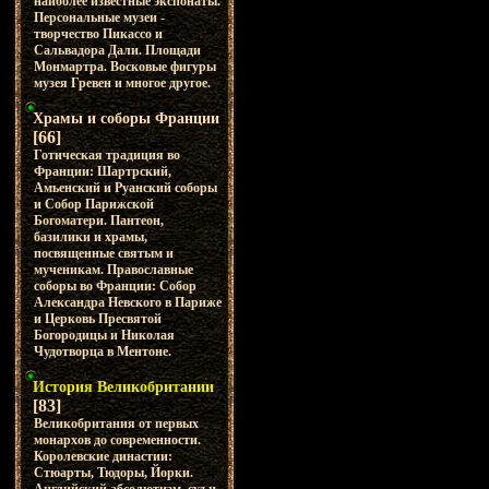
наиболее известные экспонаты.
Персональные музеи -
творчество Пикассо и
Сальвадора Дали. Площади
Монмартра. Восковые фигуры
музея Гревен и многое другое.
Храмы и соборы Франции
[66]
Готическая традиция во
Франции: Шартрский,
Амьенский и Руанский соборы
и Собор Парижской
Богоматери. Пантеон,
базилики и храмы,
посвященные святым и
мученикам. Православные
соборы во Франции: Собор
Александра Невского в Париже
и Церковь Пресвятой
Богородицы и Николая
Чудотворца в Ментоне.
История Великобритании
[83]
Великобритания от первых
монархов до современности.
Королевские династии:
Стюарты, Тюдоры, Йорки.