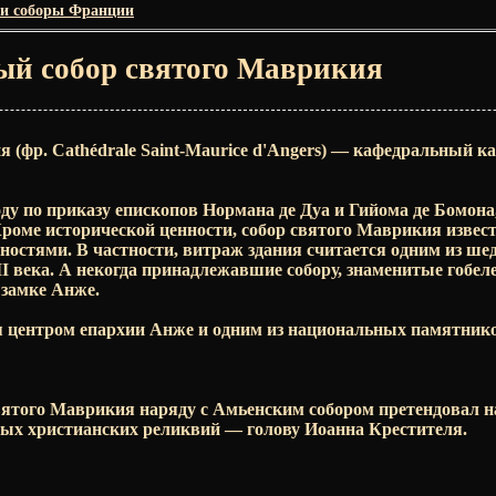
и соборы Франции
й собор святого Маврикия
 (фр. Cathédrale Saint-Maurice d'Angers) — кафедральный к
оду по приказу епископов Нормана де Дуа и Гийома де Бомона
Кроме исторической ценности, собор святого Маврикия извес
остями. В частности, витраж здания считается одним из ше
II века. А некогда принадлежавшие собору, знаменитые гобе
 замке Анже.
ся центром епархии Анже и одним из национальных памятник
вятого Маврикия наряду с Амьенским собором претендовал н
мых христианских реликвий — голову Иоанна Крестителя.