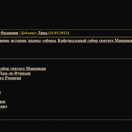
 Франции
|
Добавил
:
Дина
(24.03.2012)
нция
,
история
,
храмы
,
соборы
,
Кафедральный собор святого Маврик
обор святого Маврикия
Дам-де-Фурвьер
го Ремигия
р
Пюи
ранд