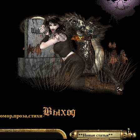
юмор,проза,стихи
**Новые статьи**