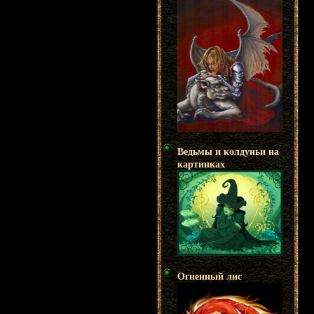
Ведьмы и колдуньи на
картинках
Огненный лис