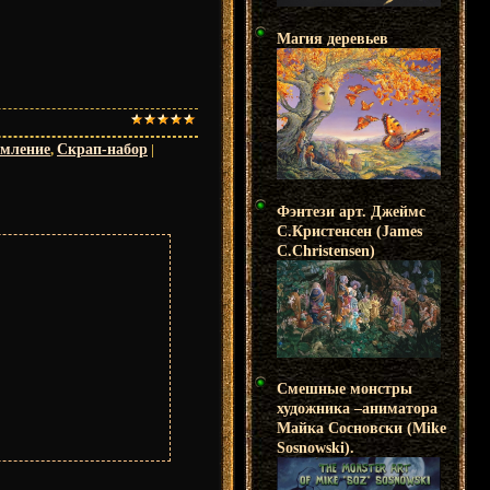
Магия деревьев
рмление
,
Скрап-набор
|
Фэнтези арт. Джеймс
С.Кристенсен (James
C.Christensen)
Смешные монстры
художника –аниматора
Майка Сосновски (Mike
Sosnowski).