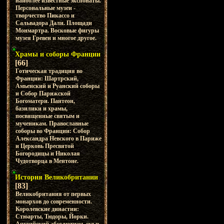
наиболее известные экспонаты.
Персональные музеи -
творчество Пикассо и
Сальвадора Дали. Площади
Монмартра. Восковые фигуры
музея Гревен и многое другое.
Храмы и соборы Франции
[66]
Готическая традиция во
Франции: Шартрский,
Амьенский и Руанский соборы
и Собор Парижской
Богоматери. Пантеон,
базилики и храмы,
посвященные святым и
мученикам. Православные
соборы во Франции: Собор
Александра Невского в Париже
и Церковь Пресвятой
Богородицы и Николая
Чудотворца в Ментоне.
История Великобритании
[83]
Великобритания от первых
монархов до современности.
Королевские династии:
Стюарты, Тюдоры, Йорки.