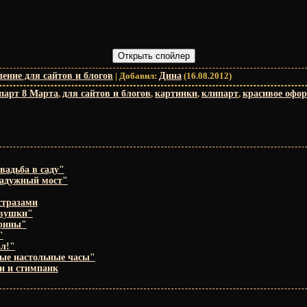
ение для сайтов и блогов
|
Добавил
:
Дина
(16.08.2012)
парт 8 Марта
,
для сайтов и блогов
,
картинки
,
клипарт
,
красивое офо
вадьба в саду"
Радужный мост"
стразами
евушки"
фины"
"
л!"
ые настольные часы"
н и стимпанк