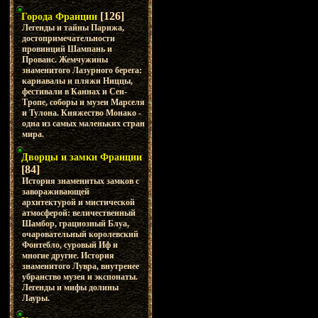
[126]
Города Франции
Легенды и тайны Парижа,
достопримечательности
провинций Шампань и
Прованс. Жемчужины
знаменитого Лазурного берега:
карнавалы и пляжи Ниццы,
фестивали в Каннах и Сен-
Тропе, соборы и музеи Марселя
и Тулона. Княжество Монако -
одна из самых маленьких стран
мира.
Дворцы и замки Франции
[84]
История знаменитых замков с
завораживающей
архитектурой и мистической
атмосферой: величественный
Шамбор, грациозный Блуа,
очаровательный королевский
Фонтебло, суровый Иф и
многие другие. История
знаменитого Лувра, внутренее
убранство музея и экспонаты.
Легенды и мифы долины
Лауры.