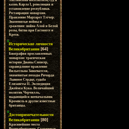
Английский абсолютизм, суд и
казнь Карла I, революция и
установление республики.
Реставрация монархии.
Правление Маргарет Тэтчер.
Знаменитые войны и
сражения: война Алой и Белой
розы, битва при Гастингсе и
Креси.
Исторические личности
[64]
Великобритании
Биография прославленных
монархов: трагическая
история Дианы Спенсер,
справедливое правление
Вильгельма Завоевателя,
знаменитые походы Ричарда
Львиное Сердце, судьба
Елизаветы II. Экспедиция
Джеймса Кука. Величайший
политик Черчилль,
выдающийся военачальник
Кромвель и другие известные
британцы.
Достопримечательности
[80]
Великобритании
Красивейшие места
Великобритании. Старинные