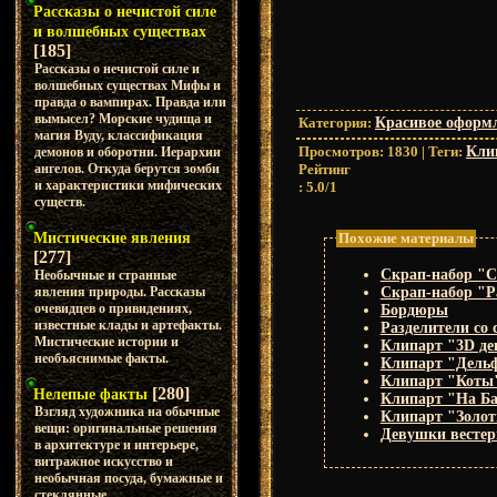
Рассказы о нечистой силе
и волшебных существах
[185]
Рассказы о нечистой силе и
волшебных существах Мифы и
правда о вампирах. Правда или
вымысел? Морские чудища и
Категория
:
Красивое оформл
магия Вуду, классификация
Просмотров
:
1830
|
Теги
:
Кли
демонов и оборотни. Иерархии
Рейтинг
ангелов. Откуда берутся зомби
и характеристики мифических
:
5.0
/
1
существ.
Похожие материалы
Мистические явления
[277]
Скрап-набор "С
Необычные и странные
явления природы. Рассказы
Скрап-набор "
очевидцев о привидениях,
Бордюры
известные клады и артефакты.
Разделители со 
Мистические истории и
Клипарт "3D д
необъяснимые факты.
Клипарт "Дель
Клипарт "Коты
[280]
Нелепые факты
Клипарт "На Ба
Взгляд художника на обычные
Клипарт "Золот
вещи: оригинальные решения
Девушки вестер
в архитектуре и интерьере,
витражное искусство и
необычная посуда, бумажные и
стеклянные