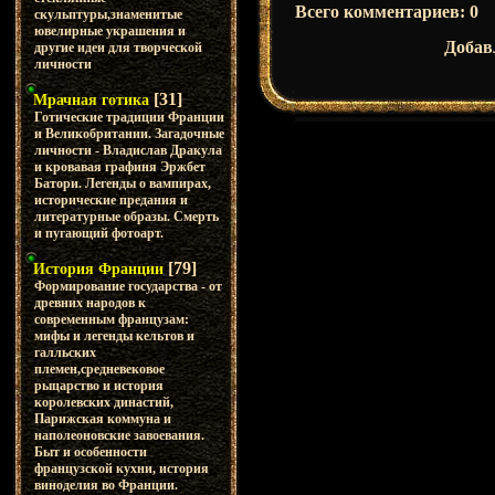
Всего комментариев
:
0
скульптуры,знаменитые
ювелирные украшения и
Добав
другие идеи для творческой
личности
[31]
Мрачная готика
Готические традиции Франции
и Великобритании. Загадочные
личности - Владислав Дракула
и кровавая графиня Эржбет
Батори. Легенды о вампирах,
исторические предания и
литературные образы. Смерть
и пугающий фотоарт.
[79]
История Франции
Формирование государства - от
древних народов к
современным французам:
мифы и легенды кельтов и
галльских
племен,средневековое
рыцарство и история
королевских династий,
Парижская коммуна и
наполеоновские завоевания.
Быт и особенности
французской кухни, история
виноделия во Франции.