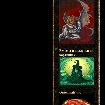
Ведьмы и колдуньи на
картинках
Огненный лис