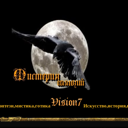
фэнтези,мистика,готика
Искусство,история,