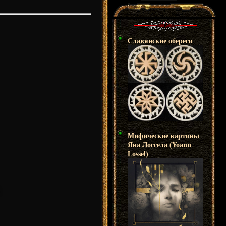
Славянские обереги
Мифические картины
Яна Лоссела (Yoann
Lossel)