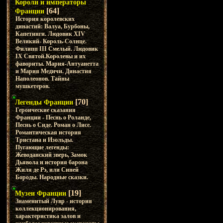
Короли и императоры
[64]
Франции
История королевских
династий: Валуа, Бурбоны,
Капетинги. Людовик XIV
Великий- Король-Солнце.
Филипп III Смелый. Людовик
IX Святой.Королевы и их
фавориты. Мария-Антуанетта
и Мария Медичи. Династия
Наполеонов. Тайны
мушкетеров.
[70]
Легенды Франции
Героические сказания
Франции - Песнь о Роланде,
Песнь о Сиде. Роман о Лисе.
Романтическая история
Тристана и Изольды.
Пугающие легенды:
Жеводанский зверь, Замок
Дьявола и история барона
Жиля де Рэ, или Синей
Бороды. Народные сказки.
[19]
Музеи Франции
Знаменитый Лувр - история
коллекционирования,
характеристика залов и