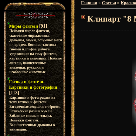
»
»
Главная
Статьи
Красиво
Клипарт "8
[91]
Миры фентези
Пейзажи миров фэнтези,
сказочные миры,воины,
драконы, замки, безумные маги
и чародеи. Военная тактика
гномов и эльфов, работы
художников на тему фэнтези,
картинки и анимация. Нежные
ангелы, воинственные
амазонки, русалки и
необычные животные.
Готика и фентези.
Картинки и фотографии
[113]
Картинки и фотографии на
тему готики и фентези.
Загадочные девушки в чёрном.
Готические розы и куклы.
Забавные гномы и эльфы.
Пейзажи фэнтези.
Величественные драконы в
анимации.