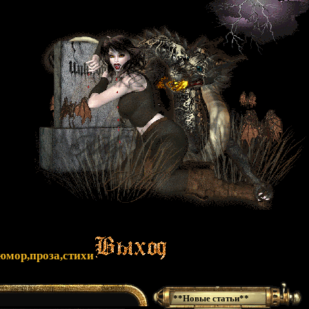
юмор,проза,стихи
**Новые статьи**