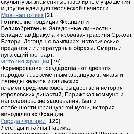
скульптуры,знаменитые ювелирные украшения
и другие идеи для творческой личности
Мрачная готика
[31]
Готические традиции Франции и
Великобритании. Загадочные личности -
Владислав Дракула и кровавая графиня Эржбет
Батори. Легенды о вампирах, исторические
предания и литературные образы. Смерть и
пугающий фотоарт.
История Франции
[79]
Формирование государства - от древних
народов к современным французам: мифы и
легенды кельтов и галльских
племен,средневековое рыцарство и история
королевских династий, Парижская коммуна и
наполеоновские завоевания. Быт и
особенности французской кухни, история
виноделия во Франции.
Города Франции
[126]
Легенды и тайны Парижа,