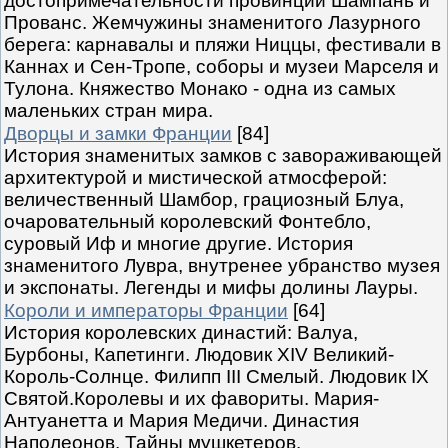
достопримечательности провинций Шампань и
Прованс. Жемчужины знаменитого Лазурного
берега: карнавалы и пляжи Ниццы, фестивали в
Каннах и Сен-Тропе, соборы и музеи Марселя и
Тулона. Княжество Монако - одна из самых
маленьких стран мира.
Дворцы и замки Франции
[84]
История знаменитых замков с завораживающей
архитектурой и мистической атмосферой:
величественный Шамбор, грациозный Блуа,
очаровательный королевский Фонтебло,
суровый Иф и многие другие. История
знаменитого Лувра, внутренее убранство музея
и экспонаты. Легенды и мифы долины Лауры.
Короли и императоры Франции
[64]
История королевских династий: Валуа,
Бурбоны, Капетинги. Людовик XIV Великий-
Король-Солнце. Филипп III Смелый. Людовик IX
Святой.Королевы и их фавориты. Мария-
Антуанетта и Мария Медичи. Династия
Наполеонов. Тайны мушкетеров.