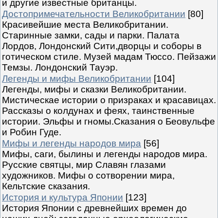
и другие известные британцы.
Достопримечательности Великобритании
[80]
Красивейшие места Великобритании.
Старинные замки, сады и парки. Палата
Лордов, Лондонский Сити,дворцы и соборы в
готическом стиле. Музей мадам Тюссо. Пейзажи
Темзы. Лондонский Тауэр.
Легенды и мифы Великобритании
[104]
Легенды, мифы и сказки Великобритании.
Мистическае истории о призраках и красавицах.
Рассказы о колдунах и феях, таинственные
истории. Эльфы и гномы.Сказания о Беовульфе
и Робин Гуде.
Мифы и легенды народов мира
[56]
Мифы, саги, былины и легенды народов мира.
Русские святцы, мир Славян глазами
художников. Мифы о сотворении мира,
Кельтские сказания.
История и культура Японии
[123]
История Японии с древнейших времен до