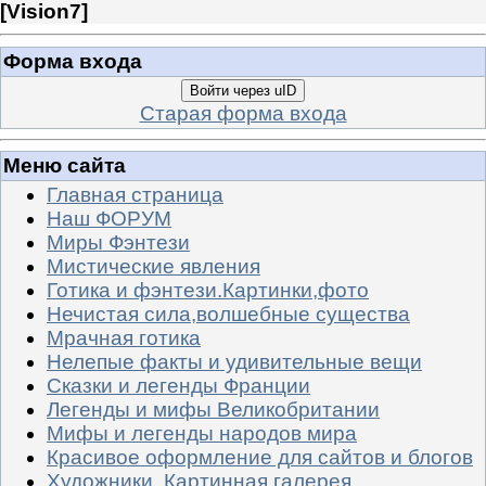
[
Vision7
]
Форма входа
Войти через uID
Старая форма входа
Меню сайта
Главная страница
Наш ФОРУМ
Миры Фэнтези
Мистические явления
Готика и фэнтези.Картинки,фото
Нечистая сила,волшебные существа
Мрачная готика
Нелепые факты и удивительные вещи
Сказки и легенды Франции
Легенды и мифы Великобритании
Мифы и легенды народов мира
Красивое оформление для сайтов и блогов
Художники. Картинная галерея