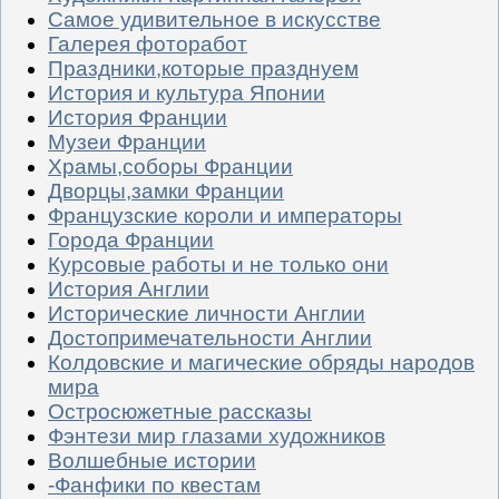
Самое удивительное в искусстве
Галерея фоторабот
Праздники,которые празднуем
История и культура Японии
История Франции
Музеи Франции
Храмы,соборы Франции
Дворцы,замки Франции
Французские короли и императоры
Города Франции
Курсовые работы и не только они
История Англии
Исторические личности Англии
Достопримечательности Англии
Колдовские и магические обряды народов
мира
Остросюжетные рассказы
Фэнтези мир глазами художников
Волшебные истории
-Фанфики по квестам