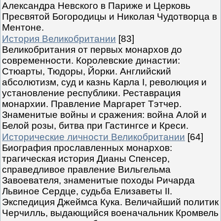
Александра Невского в Париже и Церковь
Пресвятой Богородицы и Николая Чудотворца в
Ментоне.
История Великобритании
[83]
Великобритания от первых монархов до
современности. Королевские династии:
Стюарты, Тюдоры, Йорки. Английский
абсолютизм, суд и казнь Карла I, революция и
установление республики. Реставрация
монархии. Правление Маргарет Тэтчер.
Знаменитые войны и сражения: война Алой и
Белой розы, битва при Гастингсе и Креси.
Исторические личности Великобритании
[64]
Биография прославленных монархов:
трагическая история Дианы Спенсер,
справедливое правление Вильгельма
Завоевателя, знаменитые походы Ричарда
Львиное Сердце, судьба Елизаветы II.
Экспедиция Джеймса Кука. Величайший политик
Черчилль, выдающийся военачальник Кромвель