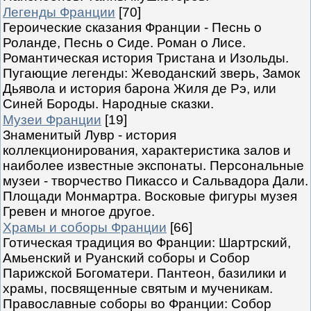
Легенды Франции
[70]
Героические сказания Франции - Песнь о
Роланде, Песнь о Сиде. Роман о Лисе.
Романтическая история Тристана и Изольды.
Пугающие легенды: Жеводанский зверь, Замок
Дьявола и история барона Жиля де Рэ, или
Синей Бороды. Народные сказки.
Музеи Франции
[19]
Знаменитый Лувр - история
коллекционирования, характеристика залов и
наиболее известные экспонаты. Персональные
музеи - творчество Пикассо и Сальвадора Дали.
Площади Монмартра. Восковые фигуры музея
Гревен и многое другое.
Храмы и соборы Франции
[66]
Готическая традиция во Франции: Шартрский,
Амьенский и Руанский соборы и Собор
Парижской Богоматери. Пантеон, базилики и
храмы, посвященные святым и мученикам.
Православные соборы во Франции: Собор