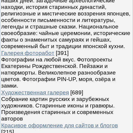
наших дней: загадочные археологические
находки, история старинных династий,
религиозные и мистические воззрения японцев,
особенности письменности и литературы,
легенды и страшные сказки. Национальное
своеобразие: чайные церемонии, исторические
факты о знаменитых самураях и гейшах,
современный быт и традиции японской кухни.
Галерея фоторабот
[391]
Фотографии на любой вкус. Фотопроекты
Екатерины Рождественской. Пейзажи и
натюрморты. Великолепное разнообразие
цветов. Фотографии PIN-UP, моря, озёра и
замки.
Художественная галерея
[689]
Собрание картин русских и зарубежных
художников. Старинные иконы и гравюры.
Произведения старинных и современных
авторов
Красивое оформление для сайтов и блогов
[215]