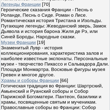
Легенды Франции
[70]
Героические сказания Франции - Песнь о
Роланде, Песнь о Сиде. Роман о Лисе.
Романтическая история Тристана и Изольды.
Пугающие легенды: Жеводанский зверь, Замок
Дьявола и история барона Жиля де Рэ, или
Синей Бороды. Народные сказки.
Музеи Франции
[19]
Знаменитый Лувр - история
коллекционирования, характеристика залов и
наиболее известные экспонаты. Персональные
музеи - творчество Пикассо и Сальвадора Дали.
Площади Монмартра. Восковые фигуры музея
Гревен и многое другое.
Храмы и соборы Франции
[66]
Готическая традиция во Франции: Шартрский,
Амьенский и Руанский соборы и Собор
Парижской Богоматери. Пантеон, базилики и
храмы, посвященные святым и мученикам.
Православные соборы во Франции: Собор