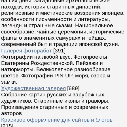
наших дней: загадочные археологические
находки, история старинных династий,
религиозные и мистические воззрения японцев,
особенности письменности и литературы,
легенды и страшные сказки. Национальное
своеобразие: чайные церемонии, исторические
факты о знаменитых самураях и гейшах,
современный быт и традиции японской кухни.
Галерея фоторабот
[391]
Фотографии на любой вкус. Фотопроекты
Екатерины Рождественской. Пейзажи и
натюрморты. Великолепное разнообразие
цветов. Фотографии PIN-UP, моря, озёра и
замки.
Художественная галерея
[689]
Собрание картин русских и зарубежных
художников. Старинные иконы и гравюры.
Произведения старинных и современных
авторов
Красивое оформление для сайтов и блогов
[215]