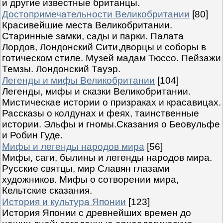
и другие известные британцы.
Достопримечательности Великобритании
[80]
Красивейшие места Великобритании.
Старинные замки, сады и парки. Палата
Лордов, Лондонский Сити,дворцы и соборы в
готическом стиле. Музей мадам Тюссо. Пейзажи
Темзы. Лондонский Тауэр.
Легенды и мифы Великобритании
[104]
Легенды, мифы и сказки Великобритании.
Мистическае истории о призраках и красавицах.
Рассказы о колдунах и феях, таинственные
истории. Эльфы и гномы.Сказания о Беовульфе
и Робин Гуде.
Мифы и легенды народов мира
[56]
Мифы, саги, былины и легенды народов мира.
Русские святцы, мир Славян глазами
художников. Мифы о сотворении мира,
Кельтские сказания.
История и культура Японии
[123]
История Японии с древнейших времен до