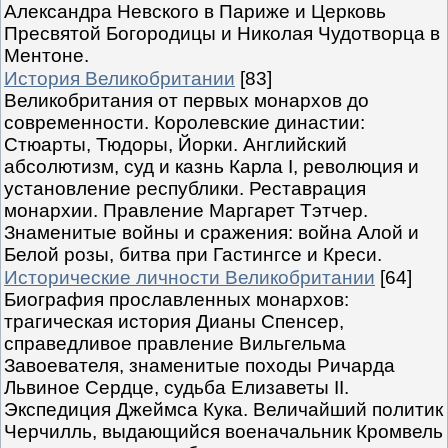
Александра Невского в Париже и Церковь
Пресвятой Богородицы и Николая Чудотворца в
Ментоне.
История Великобритании
[83]
Великобритания от первых монархов до
современности. Королевские династии:
Стюарты, Тюдоры, Йорки. Английский
абсолютизм, суд и казнь Карла I, революция и
установление республики. Реставрация
монархии. Правление Маргарет Тэтчер.
Знаменитые войны и сражения: война Алой и
Белой розы, битва при Гастингсе и Креси.
Исторические личности Великобритании
[64]
Биография прославленных монархов:
трагическая история Дианы Спенсер,
справедливое правление Вильгельма
Завоевателя, знаменитые походы Ричарда
Львиное Сердце, судьба Елизаветы II.
Экспедиция Джеймса Кука. Величайший политик
Черчилль, выдающийся военачальник Кромвель