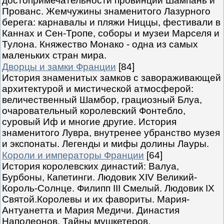
достопримечательности провинций Шампань и
Прованс. Жемчужины знаменитого Лазурного
берега: карнавалы и пляжи Ниццы, фестивали в
Каннах и Сен-Тропе, соборы и музеи Марселя и
Тулона. Княжество Монако - одна из самых
маленьких стран мира.
Дворцы и замки Франции
[84]
История знаменитых замков с завораживающей
архитектурой и мистической атмосферой:
величественный Шамбор, грациозный Блуа,
очаровательный королевский Фонтебло,
суровый Иф и многие другие. История
знаменитого Лувра, внутренее убранство музея
и экспонаты. Легенды и мифы долины Лауры.
Короли и императоры Франции
[64]
История королевских династий: Валуа,
Бурбоны, Капетинги. Людовик XIV Великий-
Король-Солнце. Филипп III Смелый. Людовик IX
Святой.Королевы и их фавориты. Мария-
Антуанетта и Мария Медичи. Династия
Наполеонов. Тайны мушкетеров.