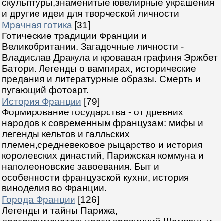
скульптуры,знаменитые ювелирные украшения
и другие идеи для творческой личности
Мрачная готика
[31]
Готические традиции Франции и
Великобритании. Загадочные личности -
Владислав Дракула и кровавая графиня Эржбет
Батори. Легенды о вампирах, исторические
предания и литературные образы. Смерть и
пугающий фотоарт.
История Франции
[79]
Формирование государства - от древних
народов к современным французам: мифы и
легенды кельтов и галльских
племен,средневековое рыцарство и история
королевских династий, Парижская коммуна и
наполеоновские завоевания. Быт и
особенности французской кухни, история
виноделия во Франции.
Города Франции
[126]
Легенды и тайны Парижа,