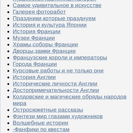
Самое удивительное в искусстве
Галерея фоторабот
Праздники,которые празднуем
История и культура Японии
История Франции
Музеи Франции
Храмы,соборы Франции
Дворцы,замки Франции
Французские короли и императоры
Города Франции
Курсовые работы и не только они
История Англии
Исторические личности Англии
Достопримечательности Англии
Колдовские и магические обряды народов
мира
Остросюжетные рассказы
Фэнтези мир глазами художников
Волшебные истории
-Фанфики по квестам