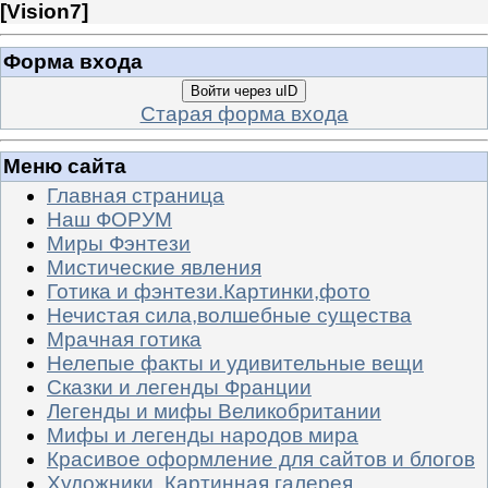
[
Vision7
]
Форма входа
Войти через uID
Старая форма входа
Меню сайта
Главная страница
Наш ФОРУМ
Миры Фэнтези
Мистические явления
Готика и фэнтези.Картинки,фото
Нечистая сила,волшебные существа
Мрачная готика
Нелепые факты и удивительные вещи
Сказки и легенды Франции
Легенды и мифы Великобритании
Мифы и легенды народов мира
Красивое оформление для сайтов и блогов
Художники. Картинная галерея