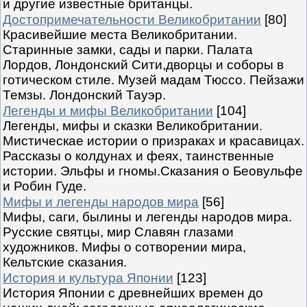
и другие известные британцы.
Достопримечательности Великобритании
[80]
Красивейшие места Великобритании.
Старинные замки, сады и парки. Палата
Лордов, Лондонский Сити,дворцы и соборы в
готическом стиле. Музей мадам Тюссо. Пейзажи
Темзы. Лондонский Тауэр.
Легенды и мифы Великобритании
[104]
Легенды, мифы и сказки Великобритании.
Мистическае истории о призраках и красавицах.
Рассказы о колдунах и феях, таинственные
истории. Эльфы и гномы.Сказания о Беовульфе
и Робин Гуде.
Мифы и легенды народов мира
[56]
Мифы, саги, былины и легенды народов мира.
Русские святцы, мир Славян глазами
художников. Мифы о сотворении мира,
Кельтские сказания.
История и культура Японии
[123]
История Японии с древнейших времен до