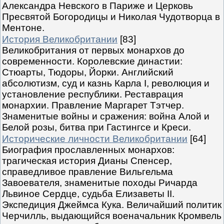
Александра Невского в Париже и Церковь
Пресвятой Богородицы и Николая Чудотворца в
Ментоне.
История Великобритании
[83]
Великобритания от первых монархов до
современности. Королевские династии:
Стюарты, Тюдоры, Йорки. Английский
абсолютизм, суд и казнь Карла I, революция и
установление республики. Реставрация
монархии. Правление Маргарет Тэтчер.
Знаменитые войны и сражения: война Алой и
Белой розы, битва при Гастингсе и Креси.
Исторические личности Великобритании
[64]
Биография прославленных монархов:
трагическая история Дианы Спенсер,
справедливое правление Вильгельма
Завоевателя, знаменитые походы Ричарда
Львиное Сердце, судьба Елизаветы II.
Экспедиция Джеймса Кука. Величайший политик
Черчилль, выдающийся военачальник Кромвель