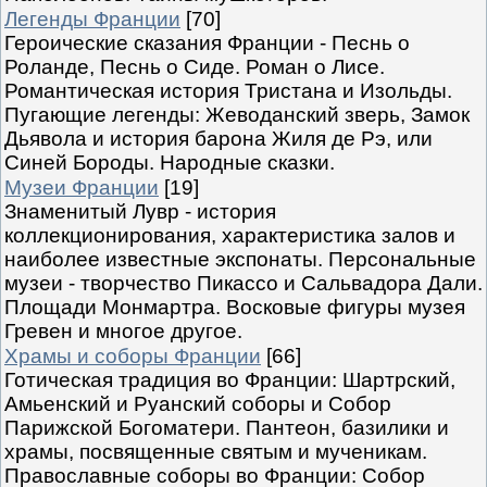
Легенды Франции
[70]
Героические сказания Франции - Песнь о
Роланде, Песнь о Сиде. Роман о Лисе.
Романтическая история Тристана и Изольды.
Пугающие легенды: Жеводанский зверь, Замок
Дьявола и история барона Жиля де Рэ, или
Синей Бороды. Народные сказки.
Музеи Франции
[19]
Знаменитый Лувр - история
коллекционирования, характеристика залов и
наиболее известные экспонаты. Персональные
музеи - творчество Пикассо и Сальвадора Дали.
Площади Монмартра. Восковые фигуры музея
Гревен и многое другое.
Храмы и соборы Франции
[66]
Готическая традиция во Франции: Шартрский,
Амьенский и Руанский соборы и Собор
Парижской Богоматери. Пантеон, базилики и
храмы, посвященные святым и мученикам.
Православные соборы во Франции: Собор