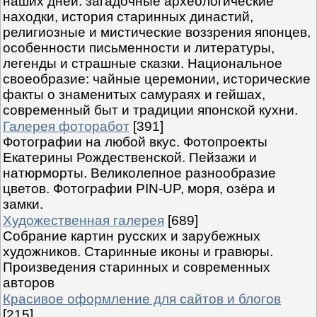
наших дней: загадочные археологические
находки, история старинных династий,
религиозные и мистические воззрения японцев,
особенности письменности и литературы,
легенды и страшные сказки. Национальное
своеобразие: чайные церемонии, исторические
факты о знаменитых самураях и гейшах,
современный быт и традиции японской кухни.
Галерея фоторабот
[391]
Фотографии на любой вкус. Фотопроекты
Екатерины Рождественской. Пейзажи и
натюрморты. Великолепное разнообразие
цветов. Фотографии PIN-UP, моря, озёра и
замки.
Художественная галерея
[689]
Собрание картин русских и зарубежных
художников. Старинные иконы и гравюры.
Произведения старинных и современных
авторов
Красивое оформление для сайтов и блогов
[215]