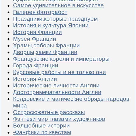
Самое удивительное в искусстве
Галерея фоторабот
Праздники,которые празднуем
История и культура Японии
История Франции
Музеи Франции
Храмы,соборы Франции
Дворцы,замки Франции
Французские короли и императоры
Города Франции
Курсовые работы и не только они
История Англии
Исторические личности Англии
Достопримечательности Англии
Колдовские и магические обряды народов
мира
Остросюжетные рассказы
Фэнтези мир глазами художников
Волшебные истории
-Фанфики по квестам