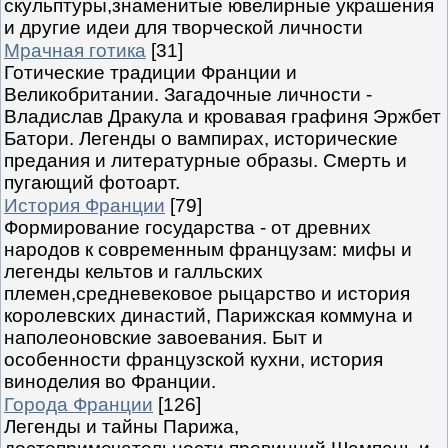
скульптуры,знаменитые ювелирные украшения
и другие идеи для творческой личности
Мрачная готика
[31]
Готические традиции Франции и
Великобритании. Загадочные личности -
Владислав Дракула и кровавая графиня Эржбет
Батори. Легенды о вампирах, исторические
предания и литературные образы. Смерть и
пугающий фотоарт.
История Франции
[79]
Формирование государства - от древних
народов к современным французам: мифы и
легенды кельтов и галльских
племен,средневековое рыцарство и история
королевских династий, Парижская коммуна и
наполеоновские завоевания. Быт и
особенности французской кухни, история
виноделия во Франции.
Города Франции
[126]
Легенды и тайны Парижа,