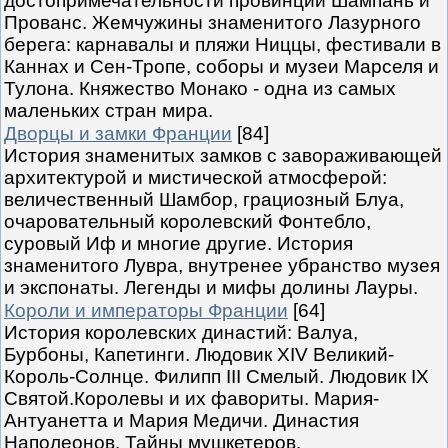
достопримечательности провинций Шампань и
Прованс. Жемчужины знаменитого Лазурного
берега: карнавалы и пляжи Ниццы, фестивали в
Каннах и Сен-Тропе, соборы и музеи Марселя и
Тулона. Княжество Монако - одна из самых
маленьких стран мира.
Дворцы и замки Франции
[84]
История знаменитых замков с завораживающей
архитектурой и мистической атмосферой:
величественный Шамбор, грациозный Блуа,
очаровательный королевский Фонтебло,
суровый Иф и многие другие. История
знаменитого Лувра, внутренее убранство музея
и экспонаты. Легенды и мифы долины Лауры.
Короли и императоры Франции
[64]
История королевских династий: Валуа,
Бурбоны, Капетинги. Людовик XIV Великий-
Король-Солнце. Филипп III Смелый. Людовик IX
Святой.Королевы и их фавориты. Мария-
Антуанетта и Мария Медичи. Династия
Наполеонов. Тайны мушкетеров.