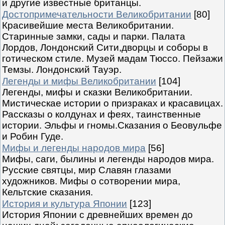
и другие известные британцы.
Достопримечательности Великобритании
[80]
Красивейшие места Великобритании.
Старинные замки, сады и парки. Палата
Лордов, Лондонский Сити,дворцы и соборы в
готическом стиле. Музей мадам Тюссо. Пейзажи
Темзы. Лондонский Тауэр.
Легенды и мифы Великобритании
[104]
Легенды, мифы и сказки Великобритании.
Мистическае истории о призраках и красавицах.
Рассказы о колдунах и феях, таинственные
истории. Эльфы и гномы.Сказания о Беовульфе
и Робин Гуде.
Мифы и легенды народов мира
[56]
Мифы, саги, былины и легенды народов мира.
Русские святцы, мир Славян глазами
художников. Мифы о сотворении мира,
Кельтские сказания.
История и культура Японии
[123]
История Японии с древнейших времен до