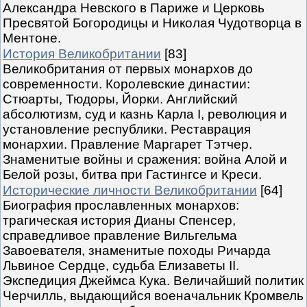
Александра Невского в Париже и Церковь
Пресвятой Богородицы и Николая Чудотворца в
Ментоне.
История Великобритании
[83]
Великобритания от первых монархов до
современности. Королевские династии:
Стюарты, Тюдоры, Йорки. Английский
абсолютизм, суд и казнь Карла I, революция и
установление республики. Реставрация
монархии. Правление Маргарет Тэтчер.
Знаменитые войны и сражения: война Алой и
Белой розы, битва при Гастингсе и Креси.
Исторические личности Великобритании
[64]
Биография прославленных монархов:
трагическая история Дианы Спенсер,
справедливое правление Вильгельма
Завоевателя, знаменитые походы Ричарда
Львиное Сердце, судьба Елизаветы II.
Экспедиция Джеймса Кука. Величайший политик
Черчилль, выдающийся военачальник Кромвель