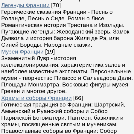
Легенды Франции
[70]
Героические сказания Франции - Песнь о
Роланде, Песнь о Сиде. Роман о Лисе.
Романтическая история Тристана и Изольды.
Пугающие легенды: Жеводанский зверь, Замок
Дьявола и история барона Жиля де Рэ, или
Синей Бороды. Народные сказки.
Музеи Франции
[19]
Знаменитый Лувр - история
коллекционирования, характеристика залов и
наиболее известные экспонаты. Персональные
музеи - творчество Пикассо и Сальвадора Дали.
Площади Монмартра. Восковые фигуры музея
Гревен и многое другое.
Храмы и соборы Франции
[66]
Готическая традиция во Франции: Шартрский,
Амьенский и Руанский соборы и Собор
Парижской Богоматери. Пантеон, базилики и
храмы, посвященные святым и мученикам.
Православные соборы во Франции: Собор