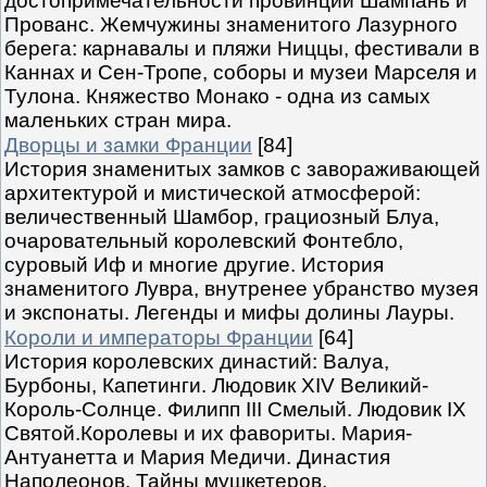
достопримечательности провинций Шампань и
Прованс. Жемчужины знаменитого Лазурного
берега: карнавалы и пляжи Ниццы, фестивали в
Каннах и Сен-Тропе, соборы и музеи Марселя и
Тулона. Княжество Монако - одна из самых
маленьких стран мира.
Дворцы и замки Франции
[84]
История знаменитых замков с завораживающей
архитектурой и мистической атмосферой:
величественный Шамбор, грациозный Блуа,
очаровательный королевский Фонтебло,
суровый Иф и многие другие. История
знаменитого Лувра, внутренее убранство музея
и экспонаты. Легенды и мифы долины Лауры.
Короли и императоры Франции
[64]
История королевских династий: Валуа,
Бурбоны, Капетинги. Людовик XIV Великий-
Король-Солнце. Филипп III Смелый. Людовик IX
Святой.Королевы и их фавориты. Мария-
Антуанетта и Мария Медичи. Династия
Наполеонов. Тайны мушкетеров.