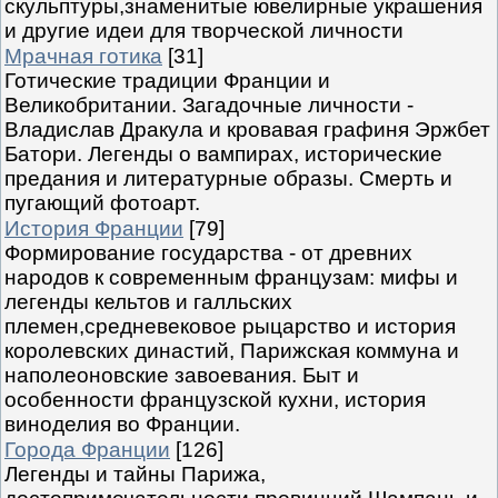
скульптуры,знаменитые ювелирные украшения
и другие идеи для творческой личности
Мрачная готика
[31]
Готические традиции Франции и
Великобритании. Загадочные личности -
Владислав Дракула и кровавая графиня Эржбет
Батори. Легенды о вампирах, исторические
предания и литературные образы. Смерть и
пугающий фотоарт.
История Франции
[79]
Формирование государства - от древних
народов к современным французам: мифы и
легенды кельтов и галльских
племен,средневековое рыцарство и история
королевских династий, Парижская коммуна и
наполеоновские завоевания. Быт и
особенности французской кухни, история
виноделия во Франции.
Города Франции
[126]
Легенды и тайны Парижа,