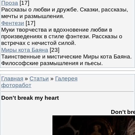
Проза
[17]
Рассказы о любви и дружбе. Сказки, рассказы,
мечты и размышления.
Фентези
[17]
Муки творчества и вдохновение любви в
произведениях в стиле фэнтези. Рассказы о
встречах с нечистой силой.
Миры кота Баяна
[23]
Таинственные и мистические Миры кота Баяна.
Философские размышления и пьесы.
Главная
»
Статьи
»
Галерея
фоторабот
Don't break my heart
Don't br