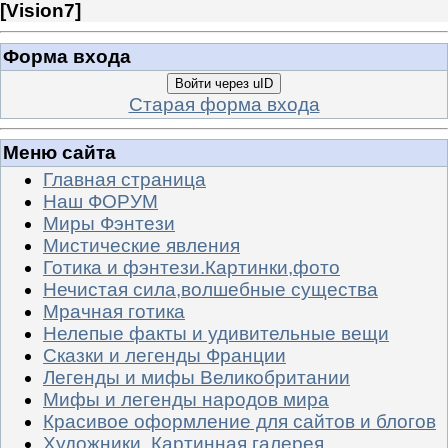
[
Vision7
]
Форма входа
Войти через uID
Старая форма входа
Меню сайта
Главная страница
Наш ФОРУМ
Миры Фэнтези
Мистические явления
Готика и фэнтези.Картинки,фото
Нечистая сила,волшебные существа
Мрачная готика
Нелепые факты и удивительные вещи
Сказки и легенды Франции
Легенды и мифы Великобритании
Мифы и легенды народов мира
Красивое оформление для сайтов и блогов
Художники. Картинная галерея