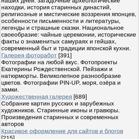
наших дней: загадочные археологические
находки, история старинных династий,
религиозные и мистические воззрения японцев,
особенности письменности и литературы,
легенды и страшные сказки. Национальное
своеобразие: чайные церемонии, исторические
факты о знаменитых самураях и гейшах,
современный быт и традиции японской кухни.
Галерея фоторабот
[391]
Фотографии на любой вкус. Фотопроекты
Екатерины Рождественской. Пейзажи и
натюрморты. Великолепное разнообразие
цветов. Фотографии PIN-UP, моря, озёра и
замки.
Художественная галерея
[689]
Собрание картин русских и зарубежных
художников. Старинные иконы и гравюры.
Произведения старинных и современных
авторов
Красивое оформление для сайтов и блогов
[215]