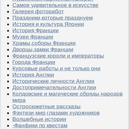
Самое удивительное в искусстве
Галерея фоторабот
Праздники,которые празднуем
История и культура Японии
История Франции
Музеи Франции
Храмы,соборы Франции
Дворцы,замки Франции
Французские короли и императоры
Города Франции
Курсовые работы и не только они
История Англии
Исторические личности Англии
Достопримечательности Англии
Колдовские и магические обряды народов
мира
Остросюжетные рассказы
Фэнтези мир глазами художников
Волшебные истории
-Фанфики по квестам