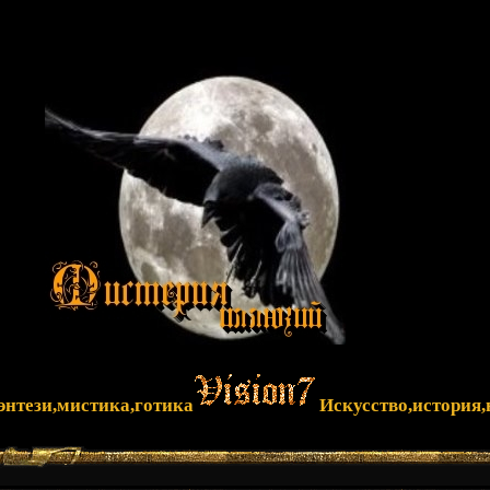
фэнтези,мистика,готика
Искусство,история,