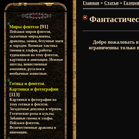
»
»
Главная
Статьи
Галере
Фантастичес
[91]
Миры фентези
Пейзажи миров фэнтези,
сказочные миры,воины,
драконы, замки, безумные маги
Добро пожаловать в
и чародеи. Военная тактика
ограниченны только 
гномов и эльфов, работы
художников на тему фэнтези,
картинки и анимация. Нежные
ангелы, воинственные
амазонки, русалки и
необычные животные.
Готика и фентези.
Картинки и фотографии
[113]
Картинки и фотографии на
тему готики и фентези.
Загадочные девушки в чёрном.
Готические розы и куклы.
Забавные гномы и эльфы.
Пейзажи фэнтези.
Величественные драконы в
анимации.