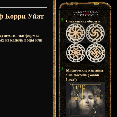
ф Корри Уйат
Славянские обереги
 существ, чьи формы
х из капель воды или
Мифические картины
Яна Лоссела (Yoann
Lossel)