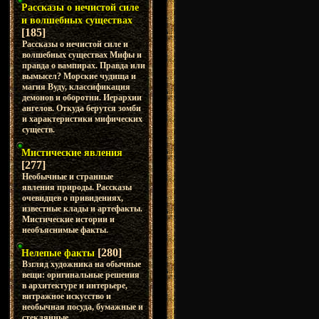
Рассказы о нечистой силе
и волшебных существах
[185]
Рассказы о нечистой силе и
волшебных существах Мифы и
правда о вампирах. Правда или
вымысел? Морские чудища и
магия Вуду, классификация
демонов и оборотни. Иерархии
ангелов. Откуда берутся зомби
и характеристики мифических
существ.
Мистические явления
[277]
Необычные и странные
явления природы. Рассказы
очевидцев о привидениях,
известные клады и артефакты.
Мистические истории и
необъяснимые факты.
[280]
Нелепые факты
Взгляд художника на обычные
вещи: оригинальные решения
в архитектуре и интерьере,
витражное искусство и
необычная посуда, бумажные и
стеклянные