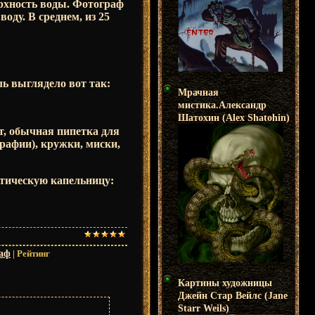
рхность воды. Фотограф
оду. В среднем, из 25
ь выглядело вот так:
Мрачная
мистика.Александр
Шатохин (Alex Shatohin)
т, обычная пипетка для
рафии), кружки, миски,
тическую капельницу:
аф
|
Рейтинг
Картины художницы
Джейн Стар Вейлс (Jane
Starr Weils)