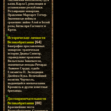
Английский абсолютизм, суд и
казнь Карла I, революция и
установление республики.
Реставрация монархии.
Правление Маргарет Тэтчер.
Знаменитые войны и
сражения: война Алой и Белой
розы, битва при Гастингсе и
Креси.
Исторические личности
[64]
Великобритании
Биография прославленных
монархов: трагическая
история Дианы Спенсер,
справедливое правление
Вильгельма Завоевателя,
знаменитые походы Ричарда
Львиное Сердце, судьба
Елизаветы II. Экспедиция
Джеймса Кука. Величайший
политик Черчилль,
выдающийся военачальник
Кромвель и другие известные
британцы.
Достопримечательности
[80]
Великобритании
Красивейшие места
Великобритании. Старинные