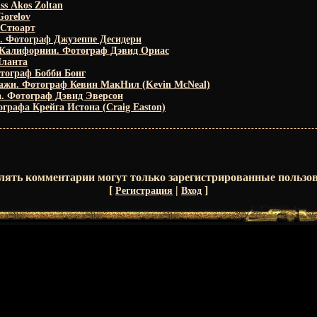
ss Akos Zoltan
Gorelov
 Стюарт
. Фотограф Джузеппе Десидери
Калифорнии. Фотограф Дэвид Ориас
Планта
отограф Бобби Бонг
ажи. Фотограф Кевин МакНил (Kevin McNeal)
а. Фотограф Дэвид Эверсон
графа Крейга Истона (Craig Easton)
лять комментарии могут только зарегистрированные пользов
[
|
]
Регистрация
Вход