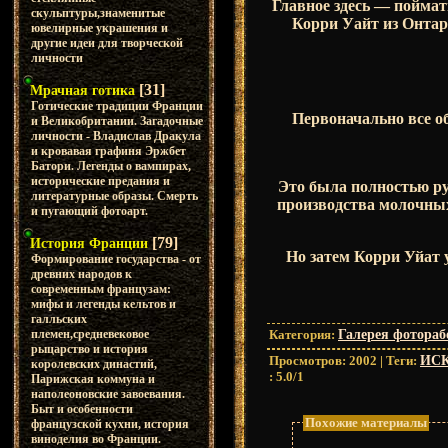
Главное здесь — поймат
скульптуры,знаменитые
Корри Уайт из Онтари
ювелирные украшения и
другие идеи для творческой
личности
[31]
Мрачная готика
Готические традиции Франции
Первоначально все о
и Великобритании. Загадочные
личности - Владислав Дракула
и кровавая графиня Эржбет
Батори. Легенды о вампирах,
исторические предания и
Это была полностью ру
литературные образы. Смерть
производства молочных
и пугающий фотоарт.
[79]
История Франции
Но затем Корри Уйат
Формирование государства - от
древних народов к
современным французам:
мифы и легенды кельтов и
галльских
Категория
:
Галерея фотораб
племен,средневековое
рыцарство и история
Просмотров
:
2002
|
Теги
:
ИС
королевских династий,
:
5.0
/
1
Парижская коммуна и
наполеоновские завоевания.
Быт и особенности
Похожие материалы
французской кухни, история
виноделия во Франции.