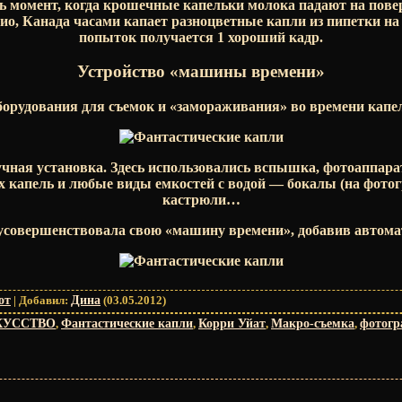
ь момент, когда крошечные капельки молока падают на пове
о, Канада часами капает разноцветные капли из пипетки на в
попыток получается 1 хороший кадр.
Устройство «машины времени»
борудования для съемок и «замораживания» во времени капел
чная установка. Здесь использовались вспышка, фотоаппара
 капель и любые виды емкостей с водой — бокалы (на фотог
кастрюли…
 усовершенствовала свою «машину времени», добавив автома
от
|
Добавил
:
Дина
(03.05.2012)
КУССТВО
,
Фантастические капли
,
Корри Уйат
,
Макро-съемка
,
фотогр