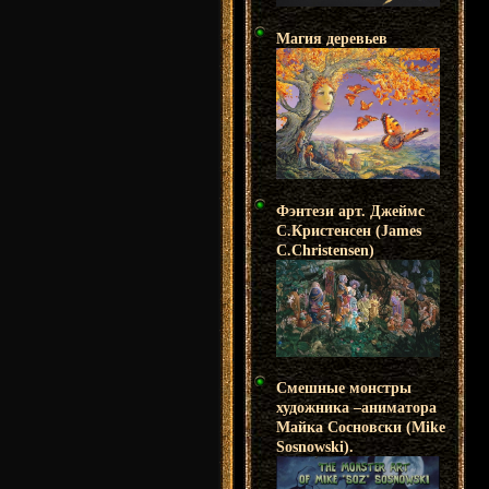
Магия деревьев
Фэнтези арт. Джеймс
С.Кристенсен (James
C.Christensen)
Смешные монстры
художника –аниматора
Майка Сосновски (Mike
Sosnowski).