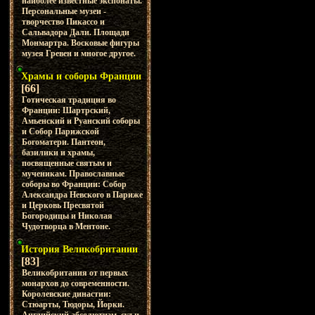
наиболее известные экспонаты.
Персональные музеи -
творчество Пикассо и
Сальвадора Дали. Площади
Монмартра. Восковые фигуры
музея Гревен и многое другое.
Храмы и соборы Франции
[66]
Готическая традиция во
Франции: Шартрский,
Амьенский и Руанский соборы
и Собор Парижской
Богоматери. Пантеон,
базилики и храмы,
посвященные святым и
мученикам. Православные
соборы во Франции: Собор
Александра Невского в Париже
и Церковь Пресвятой
Богородицы и Николая
Чудотворца в Ментоне.
История Великобритании
[83]
Великобритания от первых
монархов до современности.
Королевские династии:
Стюарты, Тюдоры, Йорки.