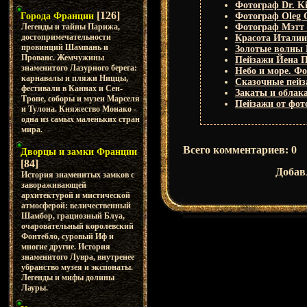
Фотограф Dr. Ki
[126]
Города Франции
Фотограф Oleg 
Легенды и тайны Парижа,
Фотограф Мэтт
достопримечательности
Красота Италии
провинций Шампань и
Золотые волны 
Прованс. Жемчужины
Пейзажи Йена 
знаменитого Лазурного берега:
Небо и море. Ф
карнавалы и пляжи Ниццы,
Сказочные пейз
фестивали в Каннах и Сен-
Закаты и облак
Тропе, соборы и музеи Марселя
Пейзажи от фото
и Тулона. Княжество Монако -
одна из самых маленьких стран
мира.
Всего комментариев
:
0
Дворцы и замки Франции
[84]
Добав
История знаменитых замков с
завораживающей
архитектурой и мистической
атмосферой: величественный
Шамбор, грациозный Блуа,
очаровательный королевский
Фонтебло, суровый Иф и
многие другие. История
знаменитого Лувра, внутренее
убранство музея и экспонаты.
Легенды и мифы долины
Лауры.