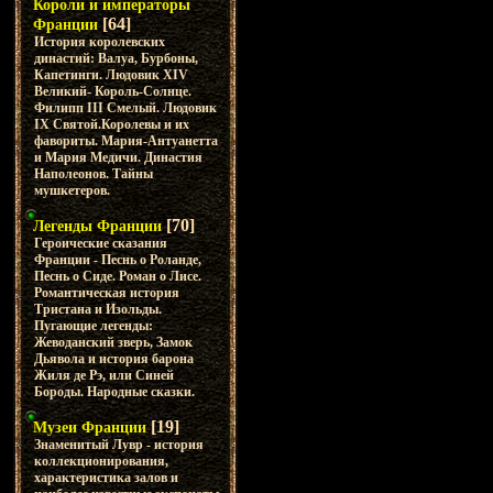
Короли и императоры
[64]
Франции
История королевских
династий: Валуа, Бурбоны,
Капетинги. Людовик XIV
Великий- Король-Солнце.
Филипп III Смелый. Людовик
IX Святой.Королевы и их
фавориты. Мария-Антуанетта
и Мария Медичи. Династия
Наполеонов. Тайны
мушкетеров.
[70]
Легенды Франции
Героические сказания
Франции - Песнь о Роланде,
Песнь о Сиде. Роман о Лисе.
Романтическая история
Тристана и Изольды.
Пугающие легенды:
Жеводанский зверь, Замок
Дьявола и история барона
Жиля де Рэ, или Синей
Бороды. Народные сказки.
[19]
Музеи Франции
Знаменитый Лувр - история
коллекционирования,
характеристика залов и