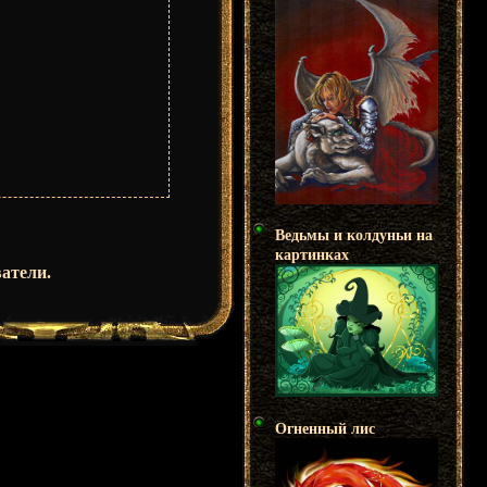
Ведьмы и колдуньи на
картинках
атели.
Огненный лис