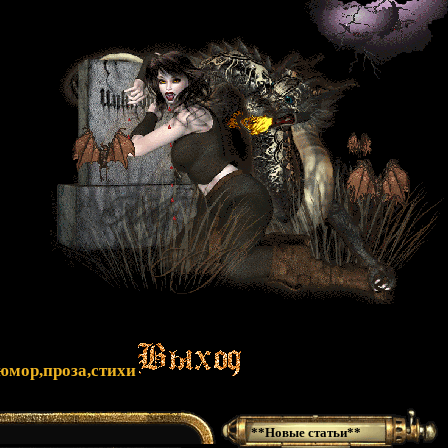
юмор,проза,стихи
**Новые статьи**