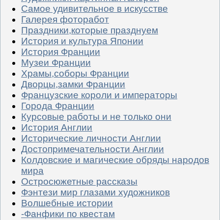
Самое удивительное в искусстве
Галерея фоторабот
Праздники,которые празднуем
История и культура Японии
История Франции
Музеи Франции
Храмы,соборы Франции
Дворцы,замки Франции
Французские короли и императоры
Города Франции
Курсовые работы и не только они
История Англии
Исторические личности Англии
Достопримечательности Англии
Колдовские и магические обряды народов
мира
Остросюжетные рассказы
Фэнтези мир глазами художников
Волшебные истории
-Фанфики по квестам