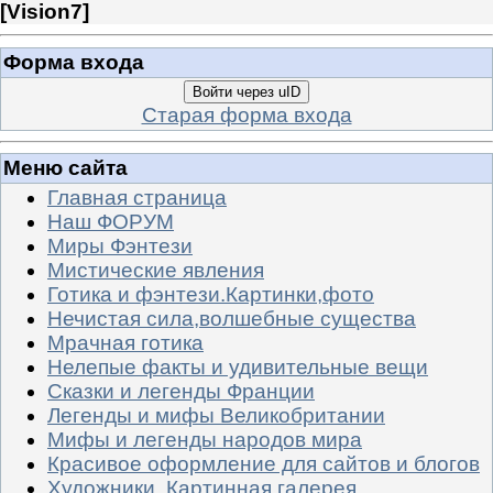
[
Vision7
]
Форма входа
Войти через uID
Старая форма входа
Меню сайта
Главная страница
Наш ФОРУМ
Миры Фэнтези
Мистические явления
Готика и фэнтези.Картинки,фото
Нечистая сила,волшебные существа
Мрачная готика
Нелепые факты и удивительные вещи
Сказки и легенды Франции
Легенды и мифы Великобритании
Мифы и легенды народов мира
Красивое оформление для сайтов и блогов
Художники. Картинная галерея