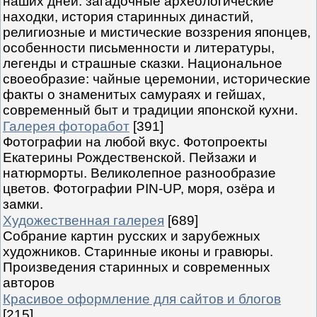
наших дней: загадочные археологические
находки, история старинных династий,
религиозные и мистические воззрения японцев,
особенности письменности и литературы,
легенды и страшные сказки. Национальное
своеобразие: чайные церемонии, исторические
факты о знаменитых самураях и гейшах,
современный быт и традиции японской кухни.
Галерея фоторабот
[391]
Фотографии на любой вкус. Фотопроекты
Екатерины Рождественской. Пейзажи и
натюрморты. Великолепное разнообразие
цветов. Фотографии PIN-UP, моря, озёра и
замки.
Художественная галерея
[689]
Собрание картин русских и зарубежных
художников. Старинные иконы и гравюры.
Произведения старинных и современных
авторов
Красивое оформление для сайтов и блогов
[215]