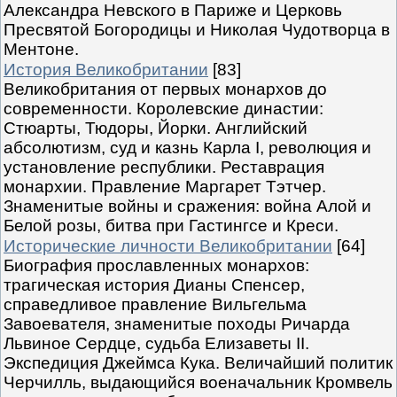
Александра Невского в Париже и Церковь
Пресвятой Богородицы и Николая Чудотворца в
Ментоне.
История Великобритании
[83]
Великобритания от первых монархов до
современности. Королевские династии:
Стюарты, Тюдоры, Йорки. Английский
абсолютизм, суд и казнь Карла I, революция и
установление республики. Реставрация
монархии. Правление Маргарет Тэтчер.
Знаменитые войны и сражения: война Алой и
Белой розы, битва при Гастингсе и Креси.
Исторические личности Великобритании
[64]
Биография прославленных монархов:
трагическая история Дианы Спенсер,
справедливое правление Вильгельма
Завоевателя, знаменитые походы Ричарда
Львиное Сердце, судьба Елизаветы II.
Экспедиция Джеймса Кука. Величайший политик
Черчилль, выдающийся военачальник Кромвель