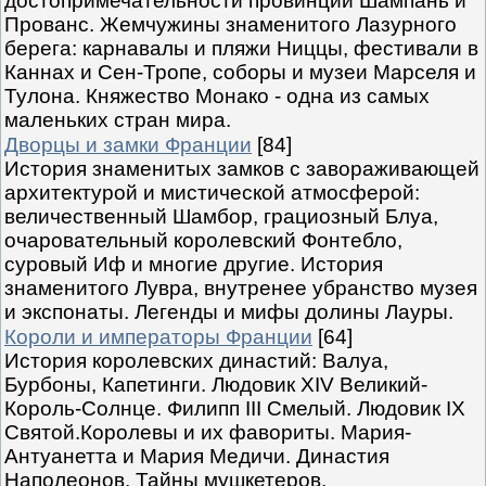
достопримечательности провинций Шампань и
Прованс. Жемчужины знаменитого Лазурного
берега: карнавалы и пляжи Ниццы, фестивали в
Каннах и Сен-Тропе, соборы и музеи Марселя и
Тулона. Княжество Монако - одна из самых
маленьких стран мира.
Дворцы и замки Франции
[84]
История знаменитых замков с завораживающей
архитектурой и мистической атмосферой:
величественный Шамбор, грациозный Блуа,
очаровательный королевский Фонтебло,
суровый Иф и многие другие. История
знаменитого Лувра, внутренее убранство музея
и экспонаты. Легенды и мифы долины Лауры.
Короли и императоры Франции
[64]
История королевских династий: Валуа,
Бурбоны, Капетинги. Людовик XIV Великий-
Король-Солнце. Филипп III Смелый. Людовик IX
Святой.Королевы и их фавориты. Мария-
Антуанетта и Мария Медичи. Династия
Наполеонов. Тайны мушкетеров.