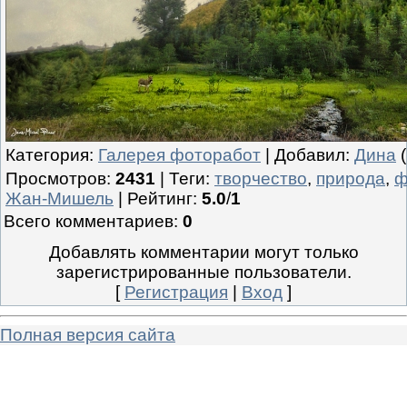
Категория
:
Галерея фоторабот
|
Добавил
:
Дина
(
Просмотров
:
2431
|
Теги
:
творчество
,
природа
,
ф
Жан-Мишель
|
Рейтинг
:
5.0
/
1
Всего комментариев
:
0
Добавлять комментарии могут только
зарегистрированные пользователи.
[
Регистрация
|
Вход
]
Полная версия сайта