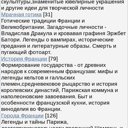
скульптуры,знаменитые ювелирные украшения
и другие идеи для творческой личности
Мрачная готика
[31]
Готические традиции Франции и
Великобритании. Загадочные личности -
Владислав Дракула и кровавая графиня Эржбет
Батори. Легенды о вампирах, исторические
предания и литературные образы. Смерть и
пугающий фотоарт.
История Франции
[79]
Формирование государства - от древних
народов к современным французам: мифы и
легенды кельтов и галльских
племен,средневековое рыцарство и история
королевских династий, Парижская коммуна и
наполеоновские завоевания. Быт и
особенности французской кухни, история
виноделия во Франции.
Города Франции
[126]
Легенды и тайны Парижа,