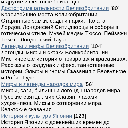
и другие известные британцы.
Достопримечательности Великобритании
[80]
Красивейшие места Великобритании.
Старинные замки, сады и парки. Палата
Лордов, Лондонский Сити,дворцы и соборы в
готическом стиле. Музей мадам Тюссо. Пейзажи
Темзы. Лондонский Тауэр.
Легенды и мифы Великобритании
[104]
Легенды, мифы и сказки Великобритании.
Мистическае истории о призраках и красавицах.
Рассказы о колдунах и феях, таинственные
истории. Эльфы и гномы.Сказания о Беовульфе
и Робин Гуде.
Мифы и легенды народов мира
[56]
Мифы, саги, былины и легенды народов мира.
Русские святцы, мир Славян глазами
художников. Мифы о сотворении мира,
Кельтские сказания.
История и культура Японии
[123]
История Японии с древнейших времен до