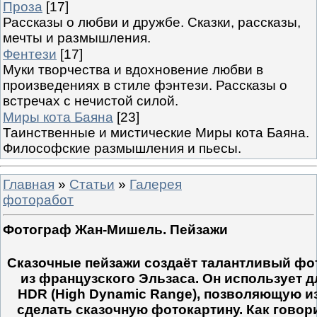
Проза
[17]
Рассказы о любви и дружбе. Сказки, рассказы,
мечты и размышления.
Фентези
[17]
Муки творчества и вдохновение любви в
произведениях в стиле фэнтези. Рассказы о
встречах с нечистой силой.
Миры кота Баяна
[23]
Таинственные и мистические Миры кота Баяна.
Философские размышления и пьесы.
Главная
»
Статьи
»
Галерея
фоторабот
Фотограф Жан-Мишель. Пейзажи
Сказочные пейзажи создаёт талантливый ф
из французского Эльзаса. Он использует д
HDR
(High Dynamic Range), позволяющую из
сделать сказочную фотокартину. Как говор