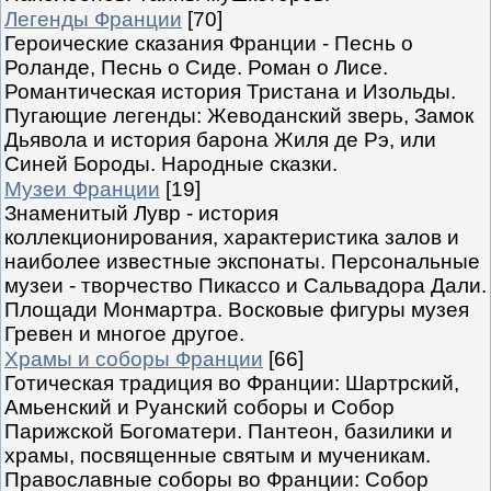
Легенды Франции
[70]
Героические сказания Франции - Песнь о
Роланде, Песнь о Сиде. Роман о Лисе.
Романтическая история Тристана и Изольды.
Пугающие легенды: Жеводанский зверь, Замок
Дьявола и история барона Жиля де Рэ, или
Синей Бороды. Народные сказки.
Музеи Франции
[19]
Знаменитый Лувр - история
коллекционирования, характеристика залов и
наиболее известные экспонаты. Персональные
музеи - творчество Пикассо и Сальвадора Дали.
Площади Монмартра. Восковые фигуры музея
Гревен и многое другое.
Храмы и соборы Франции
[66]
Готическая традиция во Франции: Шартрский,
Амьенский и Руанский соборы и Собор
Парижской Богоматери. Пантеон, базилики и
храмы, посвященные святым и мученикам.
Православные соборы во Франции: Собор