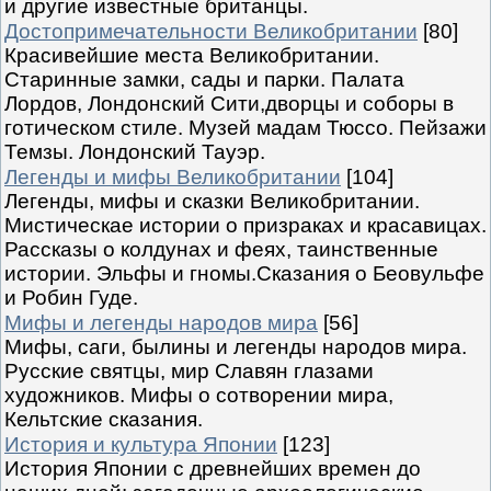
и другие известные британцы.
Достопримечательности Великобритании
[80]
Красивейшие места Великобритании.
Старинные замки, сады и парки. Палата
Лордов, Лондонский Сити,дворцы и соборы в
готическом стиле. Музей мадам Тюссо. Пейзажи
Темзы. Лондонский Тауэр.
Легенды и мифы Великобритании
[104]
Легенды, мифы и сказки Великобритании.
Мистическае истории о призраках и красавицах.
Рассказы о колдунах и феях, таинственные
истории. Эльфы и гномы.Сказания о Беовульфе
и Робин Гуде.
Мифы и легенды народов мира
[56]
Мифы, саги, былины и легенды народов мира.
Русские святцы, мир Славян глазами
художников. Мифы о сотворении мира,
Кельтские сказания.
История и культура Японии
[123]
История Японии с древнейших времен до