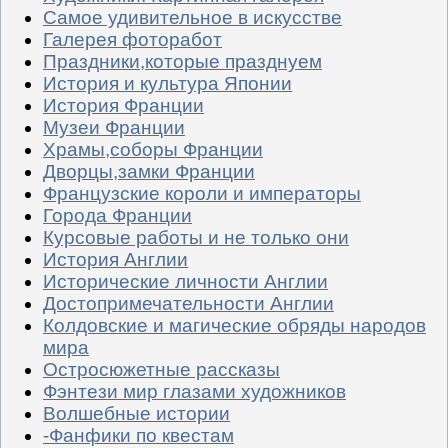
Самое удивительное в искусстве
Галерея фоторабот
Праздники,которые празднуем
История и культура Японии
История Франции
Музеи Франции
Храмы,соборы Франции
Дворцы,замки Франции
Французские короли и императоры
Города Франции
Курсовые работы и не только они
История Англии
Исторические личности Англии
Достопримечательности Англии
Колдовские и магические обряды народов
мира
Остросюжетные рассказы
Фэнтези мир глазами художников
Волшебные истории
-Фанфики по квестам