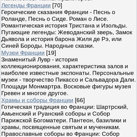
Легенды Франции
[70]
Героические сказания Франции - Песнь о
Роланде, Песнь о Сиде. Роман о Лисе.
Романтическая история Тристана и Изольды.
Пугающие легенды: Жеводанский зверь, Замок
Дьявола и история барона Жиля де Рэ, или
Синей Бороды. Народные сказки.
Музеи Франции
[19]
Знаменитый Лувр - история
коллекционирования, характеристика залов и
наиболее известные экспонаты. Персональные
музеи - творчество Пикассо и Сальвадора Дали.
Площади Монмартра. Восковые фигуры музея
Гревен и многое другое.
Храмы и соборы Франции
[66]
Готическая традиция во Франции: Шартрский,
Амьенский и Руанский соборы и Собор
Парижской Богоматери. Пантеон, базилики и
храмы, посвященные святым и мученикам.
Православные соборы во Франции: Собор