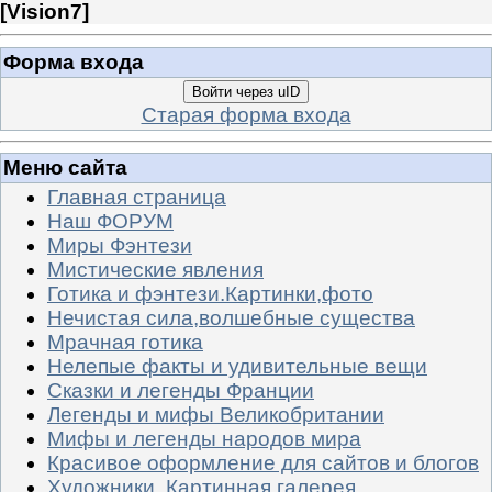
[
Vision7
]
Форма входа
Войти через uID
Старая форма входа
Меню сайта
Главная страница
Наш ФОРУМ
Миры Фэнтези
Мистические явления
Готика и фэнтези.Картинки,фото
Нечистая сила,волшебные существа
Мрачная готика
Нелепые факты и удивительные вещи
Сказки и легенды Франции
Легенды и мифы Великобритании
Мифы и легенды народов мира
Красивое оформление для сайтов и блогов
Художники. Картинная галерея