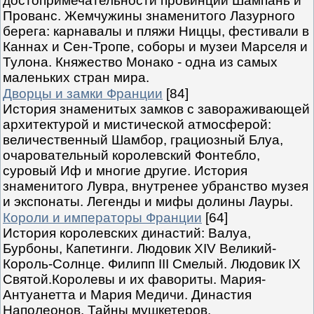
достопримечательности провинций Шампань и
Прованс. Жемчужины знаменитого Лазурного
берега: карнавалы и пляжи Ниццы, фестивали в
Каннах и Сен-Тропе, соборы и музеи Марселя и
Тулона. Княжество Монако - одна из самых
маленьких стран мира.
Дворцы и замки Франции
[84]
История знаменитых замков с завораживающей
архитектурой и мистической атмосферой:
величественный Шамбор, грациозный Блуа,
очаровательный королевский Фонтебло,
суровый Иф и многие другие. История
знаменитого Лувра, внутренее убранство музея
и экспонаты. Легенды и мифы долины Лауры.
Короли и императоры Франции
[64]
История королевских династий: Валуа,
Бурбоны, Капетинги. Людовик XIV Великий-
Король-Солнце. Филипп III Смелый. Людовик IX
Святой.Королевы и их фавориты. Мария-
Антуанетта и Мария Медичи. Династия
Наполеонов. Тайны мушкетеров.