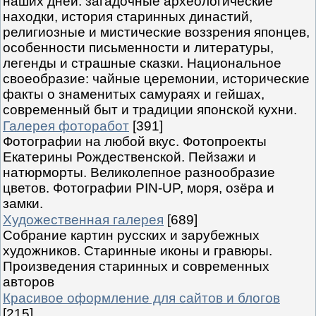
наших дней: загадочные археологические
находки, история старинных династий,
религиозные и мистические воззрения японцев,
особенности письменности и литературы,
легенды и страшные сказки. Национальное
своеобразие: чайные церемонии, исторические
факты о знаменитых самураях и гейшах,
современный быт и традиции японской кухни.
Галерея фоторабот
[391]
Фотографии на любой вкус. Фотопроекты
Екатерины Рождественской. Пейзажи и
натюрморты. Великолепное разнообразие
цветов. Фотографии PIN-UP, моря, озёра и
замки.
Художественная галерея
[689]
Собрание картин русских и зарубежных
художников. Старинные иконы и гравюры.
Произведения старинных и современных
авторов
Красивое оформление для сайтов и блогов
[215]