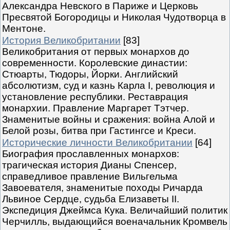
Александра Невского в Париже и Церковь
Пресвятой Богородицы и Николая Чудотворца в
Ментоне.
История Великобритании
[83]
Великобритания от первых монархов до
современности. Королевские династии:
Стюарты, Тюдоры, Йорки. Английский
абсолютизм, суд и казнь Карла I, революция и
установление республики. Реставрация
монархии. Правление Маргарет Тэтчер.
Знаменитые войны и сражения: война Алой и
Белой розы, битва при Гастингсе и Креси.
Исторические личности Великобритании
[64]
Биография прославленных монархов:
трагическая история Дианы Спенсер,
справедливое правление Вильгельма
Завоевателя, знаменитые походы Ричарда
Львиное Сердце, судьба Елизаветы II.
Экспедиция Джеймса Кука. Величайший политик
Черчилль, выдающийся военачальник Кромвель