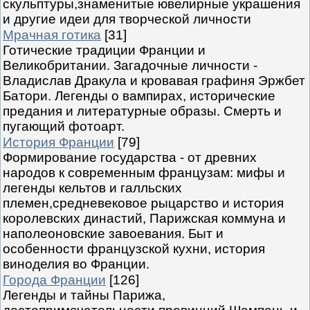
скульптуры,знаменитые ювелирные украшения
и другие идеи для творческой личности
Мрачная готика
[31]
Готические традиции Франции и
Великобритании. Загадочные личности -
Владислав Дракула и кровавая графиня Эржбет
Батори. Легенды о вампирах, исторические
предания и литературные образы. Смерть и
пугающий фотоарт.
История Франции
[79]
Формирование государства - от древних
народов к современным французам: мифы и
легенды кельтов и галльских
племен,средневековое рыцарство и история
королевских династий, Парижская коммуна и
наполеоновские завоевания. Быт и
особенности французской кухни, история
виноделия во Франции.
Города Франции
[126]
Легенды и тайны Парижа,