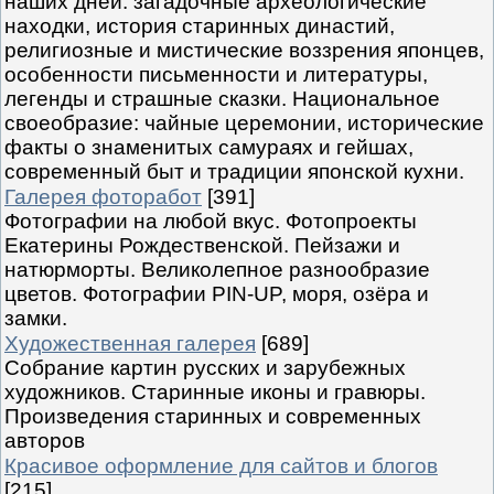
наших дней: загадочные археологические
находки, история старинных династий,
религиозные и мистические воззрения японцев,
особенности письменности и литературы,
легенды и страшные сказки. Национальное
своеобразие: чайные церемонии, исторические
факты о знаменитых самураях и гейшах,
современный быт и традиции японской кухни.
Галерея фоторабот
[391]
Фотографии на любой вкус. Фотопроекты
Екатерины Рождественской. Пейзажи и
натюрморты. Великолепное разнообразие
цветов. Фотографии PIN-UP, моря, озёра и
замки.
Художественная галерея
[689]
Собрание картин русских и зарубежных
художников. Старинные иконы и гравюры.
Произведения старинных и современных
авторов
Красивое оформление для сайтов и блогов
[215]