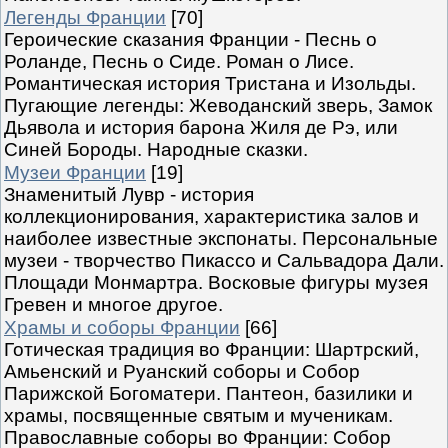
Легенды Франции
[70]
Героические сказания Франции - Песнь о
Роланде, Песнь о Сиде. Роман о Лисе.
Романтическая история Тристана и Изольды.
Пугающие легенды: Жеводанский зверь, Замок
Дьявола и история барона Жиля де Рэ, или
Синей Бороды. Народные сказки.
Музеи Франции
[19]
Знаменитый Лувр - история
коллекционирования, характеристика залов и
наиболее известные экспонаты. Персональные
музеи - творчество Пикассо и Сальвадора Дали.
Площади Монмартра. Восковые фигуры музея
Гревен и многое другое.
Храмы и соборы Франции
[66]
Готическая традиция во Франции: Шартрский,
Амьенский и Руанский соборы и Собор
Парижской Богоматери. Пантеон, базилики и
храмы, посвященные святым и мученикам.
Православные соборы во Франции: Собор