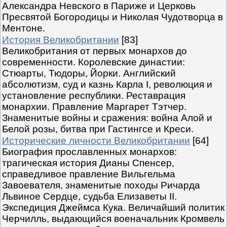
Александра Невского в Париже и Церковь
Пресвятой Богородицы и Николая Чудотворца в
Ментоне.
История Великобритании
[83]
Великобритания от первых монархов до
современности. Королевские династии:
Стюарты, Тюдоры, Йорки. Английский
абсолютизм, суд и казнь Карла I, революция и
установление республики. Реставрация
монархии. Правление Маргарет Тэтчер.
Знаменитые войны и сражения: война Алой и
Белой розы, битва при Гастингсе и Креси.
Исторические личности Великобритании
[64]
Биография прославленных монархов:
трагическая история Дианы Спенсер,
справедливое правление Вильгельма
Завоевателя, знаменитые походы Ричарда
Львиное Сердце, судьба Елизаветы II.
Экспедиция Джеймса Кука. Величайший политик
Черчилль, выдающийся военачальник Кромвель