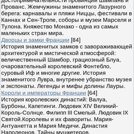
достопримечательности провинций Шампань и
Прованс. Жемчужины знаменитого Лазурного
берега: карнавалы и пляжи Ниццы, фестивали в
Каннах и Сен-Тропе, соборы и музеи Марселя и
Тулона. Княжество Монако - одна из самых
маленьких стран мира.
Дворцы и замки Франции
[84]
История знаменитых замков с завораживающей
архитектурой и мистической атмосферой:
величественный Шамбор, грациозный Блуа,
очаровательный королевский Фонтебло,
суровый Иф и многие другие. История
знаменитого Лувра, внутренее убранство музея
и экспонаты. Легенды и мифы долины Лауры.
Короли и императоры Франции
[64]
История королевских династий: Валуа,
Бурбоны, Капетинги. Людовик XIV Великий-
Король-Солнце. Филипп III Смелый. Людовик IX
Святой.Королевы и их фавориты. Мария-
Антуанетта и Мария Медичи. Династия
Наполеонов. Тайны мушкетеров.