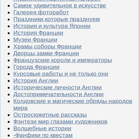
Самое удивительное в искусстве
Галерея фоторабот
Праздники,которые празднуем
История и культура Японии
История Франции
Музеи Франции
Храмы,соборы Франции
Дворцы,замки Франции
Французские короли и императоры
Города Франции
Курсовые работы и не только они
История Англии
Исторические личности Англии
Достопримечательности Англии
Колдовские и магические обряды народов
мира
Остросюжетные рассказы
Фэнтези мир глазами художников
Волшебные истории
-Фанфики по квестам