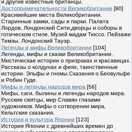
и другие известные британцы.
Достопримечательности Великобритании
[80]
Красивейшие места Великобритании.
Старинные замки, сады и парки. Палата
Лордов, Лондонский Сити,дворцы и соборы в
готическом стиле. Музей мадам Тюссо. Пейзажи
Темзы. Лондонский Тауэр.
Легенды и мифы Великобритании
[104]
Легенды, мифы и сказки Великобритании.
Мистическае истории о призраках и красавицах.
Рассказы о колдунах и феях, таинственные
истории. Эльфы и гномы.Сказания о Беовульфе
и Робин Гуде.
Мифы и легенды народов мира
[56]
Мифы, саги, былины и легенды народов мира.
Русские святцы, мир Славян глазами
художников. Мифы о сотворении мира,
Кельтские сказания.
История и культура Японии
[123]
История Японии с древнейших времен до