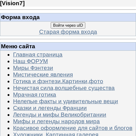
[
Vision7
]
Форма входа
Войти через uID
Старая форма входа
Меню сайта
Главная страница
Наш ФОРУМ
Миры Фэнтези
Мистические явления
Готика и фэнтези.Картинки,фото
Нечистая сила,волшебные существа
Мрачная готика
Нелепые факты и удивительные вещи
Сказки и легенды Франции
Легенды и мифы Великобритании
Мифы и легенды народов мира
Красивое оформление для сайтов и блогов
Художники. Картинная галерея