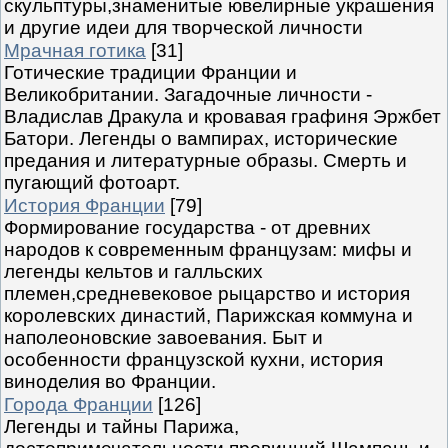
скульптуры,знаменитые ювелирные украшения
и другие идеи для творческой личности
Мрачная готика
[31]
Готические традиции Франции и
Великобритании. Загадочные личности -
Владислав Дракула и кровавая графиня Эржбет
Батори. Легенды о вампирах, исторические
предания и литературные образы. Смерть и
пугающий фотоарт.
История Франции
[79]
Формирование государства - от древних
народов к современным французам: мифы и
легенды кельтов и галльских
племен,средневековое рыцарство и история
королевских династий, Парижская коммуна и
наполеоновские завоевания. Быт и
особенности французской кухни, история
виноделия во Франции.
Города Франции
[126]
Легенды и тайны Парижа,