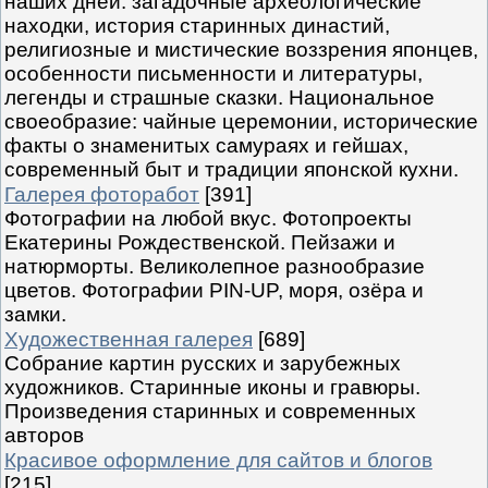
наших дней: загадочные археологические
находки, история старинных династий,
религиозные и мистические воззрения японцев,
особенности письменности и литературы,
легенды и страшные сказки. Национальное
своеобразие: чайные церемонии, исторические
факты о знаменитых самураях и гейшах,
современный быт и традиции японской кухни.
Галерея фоторабот
[391]
Фотографии на любой вкус. Фотопроекты
Екатерины Рождественской. Пейзажи и
натюрморты. Великолепное разнообразие
цветов. Фотографии PIN-UP, моря, озёра и
замки.
Художественная галерея
[689]
Собрание картин русских и зарубежных
художников. Старинные иконы и гравюры.
Произведения старинных и современных
авторов
Красивое оформление для сайтов и блогов
[215]