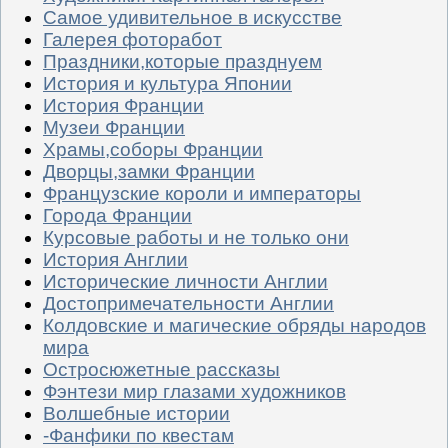
Самое удивительное в искусстве
Галерея фоторабот
Праздники,которые празднуем
История и культура Японии
История Франции
Музеи Франции
Храмы,соборы Франции
Дворцы,замки Франции
Французские короли и императоры
Города Франции
Курсовые работы и не только они
История Англии
Исторические личности Англии
Достопримечательности Англии
Колдовские и магические обряды народов
мира
Остросюжетные рассказы
Фэнтези мир глазами художников
Волшебные истории
-Фанфики по квестам