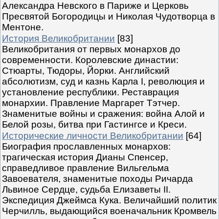
Александра Невского в Париже и Церковь
Пресвятой Богородицы и Николая Чудотворца в
Ментоне.
История Великобритании
[83]
Великобритания от первых монархов до
современности. Королевские династии:
Стюарты, Тюдоры, Йорки. Английский
абсолютизм, суд и казнь Карла I, революция и
установление республики. Реставрация
монархии. Правление Маргарет Тэтчер.
Знаменитые войны и сражения: война Алой и
Белой розы, битва при Гастингсе и Креси.
Исторические личности Великобритании
[64]
Биография прославленных монархов:
трагическая история Дианы Спенсер,
справедливое правление Вильгельма
Завоевателя, знаменитые походы Ричарда
Львиное Сердце, судьба Елизаветы II.
Экспедиция Джеймса Кука. Величайший политик
Черчилль, выдающийся военачальник Кромвель