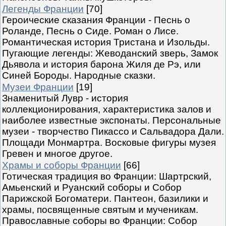
Легенды Франции
[70]
Героические сказания Франции - Песнь о
Роланде, Песнь о Сиде. Роман о Лисе.
Романтическая история Тристана и Изольды.
Пугающие легенды: Жеводанский зверь, Замок
Дьявола и история барона Жиля де Рэ, или
Синей Бороды. Народные сказки.
Музеи Франции
[19]
Знаменитый Лувр - история
коллекционирования, характеристика залов и
наиболее известные экспонаты. Персональные
музеи - творчество Пикассо и Сальвадора Дали.
Площади Монмартра. Восковые фигуры музея
Гревен и многое другое.
Храмы и соборы Франции
[66]
Готическая традиция во Франции: Шартрский,
Амьенский и Руанский соборы и Собор
Парижской Богоматери. Пантеон, базилики и
храмы, посвященные святым и мученикам.
Православные соборы во Франции: Собор