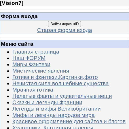
[
Vision7
]
Форма входа
Войти через uID
Старая форма входа
Меню сайта
Главная страница
Наш ФОРУМ
Миры Фэнтези
Мистические явления
Готика и фэнтези.Картинки,фото
Нечистая сила,волшебные существа
Мрачная готика
Нелепые факты и удивительные вещи
Сказки и легенды Франции
Легенды и мифы Великобритании
Мифы и легенды народов мира
Красивое оформление для сайтов и блогов
Художники. Картинная галерея