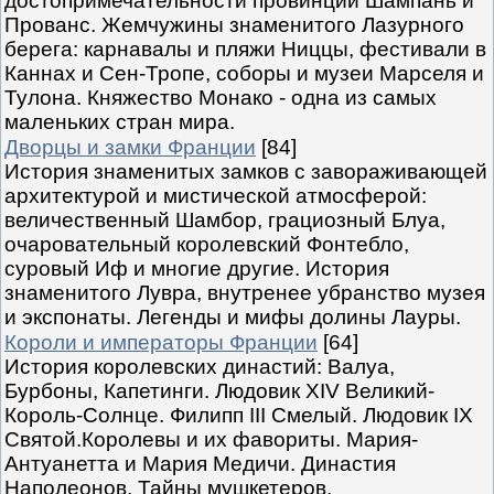
достопримечательности провинций Шампань и
Прованс. Жемчужины знаменитого Лазурного
берега: карнавалы и пляжи Ниццы, фестивали в
Каннах и Сен-Тропе, соборы и музеи Марселя и
Тулона. Княжество Монако - одна из самых
маленьких стран мира.
Дворцы и замки Франции
[84]
История знаменитых замков с завораживающей
архитектурой и мистической атмосферой:
величественный Шамбор, грациозный Блуа,
очаровательный королевский Фонтебло,
суровый Иф и многие другие. История
знаменитого Лувра, внутренее убранство музея
и экспонаты. Легенды и мифы долины Лауры.
Короли и императоры Франции
[64]
История королевских династий: Валуа,
Бурбоны, Капетинги. Людовик XIV Великий-
Король-Солнце. Филипп III Смелый. Людовик IX
Святой.Королевы и их фавориты. Мария-
Антуанетта и Мария Медичи. Династия
Наполеонов. Тайны мушкетеров.