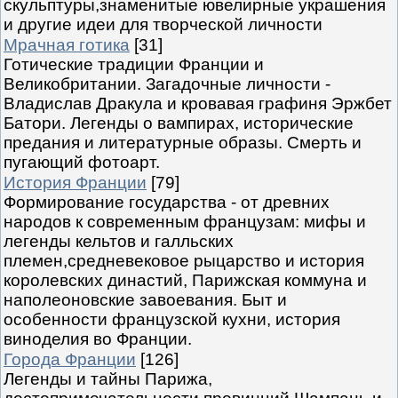
скульптуры,знаменитые ювелирные украшения
и другие идеи для творческой личности
Мрачная готика
[31]
Готические традиции Франции и
Великобритании. Загадочные личности -
Владислав Дракула и кровавая графиня Эржбет
Батори. Легенды о вампирах, исторические
предания и литературные образы. Смерть и
пугающий фотоарт.
История Франции
[79]
Формирование государства - от древних
народов к современным французам: мифы и
легенды кельтов и галльских
племен,средневековое рыцарство и история
королевских династий, Парижская коммуна и
наполеоновские завоевания. Быт и
особенности французской кухни, история
виноделия во Франции.
Города Франции
[126]
Легенды и тайны Парижа,