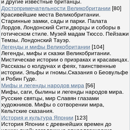
и другие известные британцы.
Достопримечательности Великобритании
[80]
Красивейшие места Великобритании.
Старинные замки, сады и парки. Палата
Лордов, Лондонский Сити,дворцы и соборы в
готическом стиле. Музей мадам Тюссо. Пейзажи
Темзы. Лондонский Тауэр.
Легенды и мифы Великобритании
[104]
Легенды, мифы и сказки Великобритании.
Мистическае истории о призраках и красавицах.
Рассказы о колдунах и феях, таинственные
истории. Эльфы и гномы.Сказания о Беовульфе
и Робин Гуде.
Мифы и легенды народов мира
[56]
Мифы, саги, былины и легенды народов мира.
Русские святцы, мир Славян глазами
художников. Мифы о сотворении мира,
Кельтские сказания.
История и культура Японии
[123]
История Японии с древнейших времен до