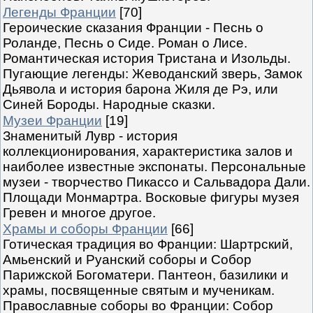
Легенды Франции
[70]
Героические сказания Франции - Песнь о
Роланде, Песнь о Сиде. Роман о Лисе.
Романтическая история Тристана и Изольды.
Пугающие легенды: Жеводанский зверь, Замок
Дьявола и история барона Жиля де Рэ, или
Синей Бороды. Народные сказки.
Музеи Франции
[19]
Знаменитый Лувр - история
коллекционирования, характеристика залов и
наиболее известные экспонаты. Персональные
музеи - творчество Пикассо и Сальвадора Дали.
Площади Монмартра. Восковые фигуры музея
Гревен и многое другое.
Храмы и соборы Франции
[66]
Готическая традиция во Франции: Шартрский,
Амьенский и Руанский соборы и Собор
Парижской Богоматери. Пантеон, базилики и
храмы, посвященные святым и мученикам.
Православные соборы во Франции: Собор