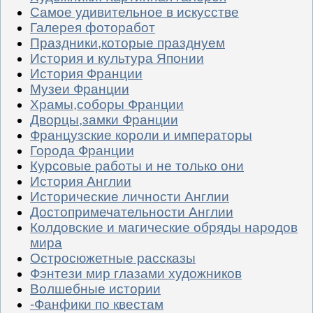
Самое удивительное в искусстве
Галерея фоторабот
Праздники,которые празднуем
История и культура Японии
История Франции
Музеи Франции
Храмы,соборы Франции
Дворцы,замки Франции
Французские короли и императоры
Города Франции
Курсовые работы и не только они
История Англии
Исторические личности Англии
Достопримечательности Англии
Колдовские и магические обряды народов
мира
Остросюжетные рассказы
Фэнтези мир глазами художников
Волшебные истории
-Фанфики по квестам