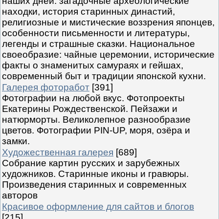
наших дней: загадочные археологические
находки, история старинных династий,
религиозные и мистические воззрения японцев,
особенности письменности и литературы,
легенды и страшные сказки. Национальное
своеобразие: чайные церемонии, исторические
факты о знаменитых самураях и гейшах,
современный быт и традиции японской кухни.
Галерея фоторабот
[391]
Фотографии на любой вкус. Фотопроекты
Екатерины Рождественской. Пейзажи и
натюрморты. Великолепное разнообразие
цветов. Фотографии PIN-UP, моря, озёра и
замки.
Художественная галерея
[689]
Собрание картин русских и зарубежных
художников. Старинные иконы и гравюры.
Произведения старинных и современных
авторов
Красивое оформление для сайтов и блогов
[215]