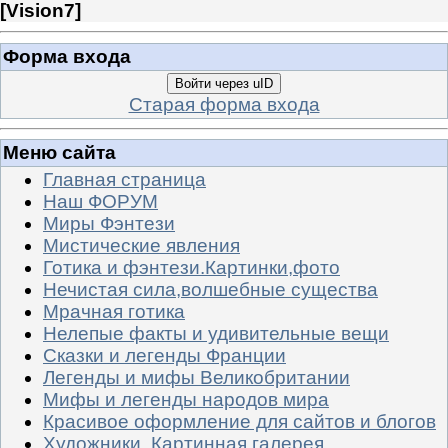
[
Vision7
]
Форма входа
Войти через uID
Старая форма входа
Меню сайта
Главная страница
Наш ФОРУМ
Миры Фэнтези
Мистические явления
Готика и фэнтези.Картинки,фото
Нечистая сила,волшебные существа
Мрачная готика
Нелепые факты и удивительные вещи
Сказки и легенды Франции
Легенды и мифы Великобритании
Мифы и легенды народов мира
Красивое оформление для сайтов и блогов
Художники. Картинная галерея