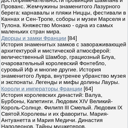
достопримечательности провинций Шампань и
Прованс. Жемчужины знаменитого Лазурного
берега: карнавалы и пляжи Ниццы, фестивали в
Каннах и Сен-Тропе, соборы и музеи Марселя и
Тулона. Княжество Монако - одна из самых
маленьких стран мира.
Дворцы и замки Франции
[84]
История знаменитых замков с завораживающей
архитектурой и мистической атмосферой:
величественный Шамбор, грациозный Блуа,
очаровательный королевский Фонтебло,
суровый Иф и многие другие. История
знаменитого Лувра, внутренее убранство музея
и экспонаты. Легенды и мифы долины Лауры.
Короли и императоры Франции
[64]
История королевских династий: Валуа,
Бурбоны, Капетинги. Людовик XIV Великий-
Король-Солнце. Филипп III Смелый. Людовик IX
Святой.Королевы и их фавориты. Мария-
Антуанетта и Мария Медичи. Династия
Наполеонов. Тайны мушкетеров.