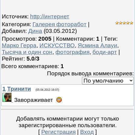
Источник
:
http://интернет
Категория
:
Галерея фоторабот
|
Добавил
:
Дина
(03.05.2012)
Просмотров
:
2005
|
Комментарии
:
1
|
Теги
:
Марко Герра
,
ИСКУССТВО
,
Ясмина Алауи
,
Тысяча и один сон
,
фотография
,
боди-арт
|
Рейтинг
:
5.0
/
3
Всего комментариев
:
1
Порядок вывода комментариев:
1
Тринити
(05.04.2013 16:07)
Завораживает
Добавлять комментарии могут только
зарегистрированные пользователи.
[
Регистрация
|
Вход
]