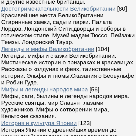
и другие известные британцы.
Достопримечательности Великобритании
[80]
Красивейшие места Великобритании.
Старинные замки, сады и парки. Палата
Лордов, Лондонский Сити,дворцы и соборы в
готическом стиле. Музей мадам Тюссо. Пейзажи
Темзы. Лондонский Тауэр.
Легенды и мифы Великобритании
[104]
Легенды, мифы и сказки Великобритании.
Мистическае истории о призраках и красавицах.
Рассказы о колдунах и феях, таинственные
истории. Эльфы и гномы.Сказания о Беовульфе
и Робин Гуде.
Мифы и легенды народов мира
[56]
Мифы, саги, былины и легенды народов мира.
Русские святцы, мир Славян глазами
художников. Мифы о сотворении мира,
Кельтские сказания.
История и культура Японии
[123]
История Японии с древнейших времен до