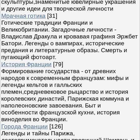
скульптуры,знаменитые ювелирные украшения
и другие идеи для творческой личности
Мрачная готика
[31]
Готические традиции Франции и
Великобритании. Загадочные личности -
Владислав Дракула и кровавая графиня Эржбет
Батори. Легенды о вампирах, исторические
предания и литературные образы. Смерть и
пугающий фотоарт.
История Франции
[79]
Формирование государства - от древних
народов к современным французам: мифы и
легенды кельтов и галльских
племен,средневековое рыцарство и история
королевских династий, Парижская коммуна и
наполеоновские завоевания. Быт и
особенности французской кухни, история
виноделия во Франции.
Города Франции
[126]
Легенды и тайны Парижа,