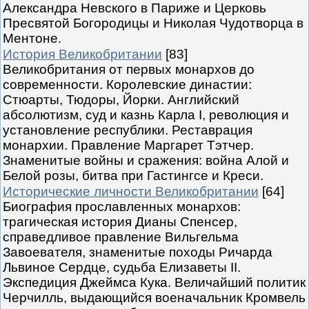
Александра Невского в Париже и Церковь
Пресвятой Богородицы и Николая Чудотворца в
Ментоне.
История Великобритании
[83]
Великобритания от первых монархов до
современности. Королевские династии:
Стюарты, Тюдоры, Йорки. Английский
абсолютизм, суд и казнь Карла I, революция и
установление республики. Реставрация
монархии. Правление Маргарет Тэтчер.
Знаменитые войны и сражения: война Алой и
Белой розы, битва при Гастингсе и Креси.
Исторические личности Великобритании
[64]
Биография прославленных монархов:
трагическая история Дианы Спенсер,
справедливое правление Вильгельма
Завоевателя, знаменитые походы Ричарда
Львиное Сердце, судьба Елизаветы II.
Экспедиция Джеймса Кука. Величайший политик
Черчилль, выдающийся военачальник Кромвель