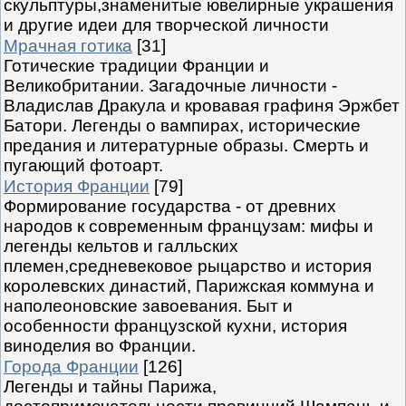
скульптуры,знаменитые ювелирные украшения
и другие идеи для творческой личности
Мрачная готика
[31]
Готические традиции Франции и
Великобритании. Загадочные личности -
Владислав Дракула и кровавая графиня Эржбет
Батори. Легенды о вампирах, исторические
предания и литературные образы. Смерть и
пугающий фотоарт.
История Франции
[79]
Формирование государства - от древних
народов к современным французам: мифы и
легенды кельтов и галльских
племен,средневековое рыцарство и история
королевских династий, Парижская коммуна и
наполеоновские завоевания. Быт и
особенности французской кухни, история
виноделия во Франции.
Города Франции
[126]
Легенды и тайны Парижа,