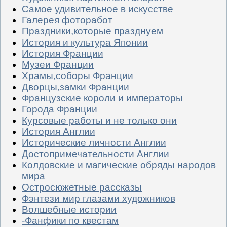
Самое удивительное в искусстве
Галерея фоторабот
Праздники,которые празднуем
История и культура Японии
История Франции
Музеи Франции
Храмы,соборы Франции
Дворцы,замки Франции
Французские короли и императоры
Города Франции
Курсовые работы и не только они
История Англии
Исторические личности Англии
Достопримечательности Англии
Колдовские и магические обряды народов
мира
Остросюжетные рассказы
Фэнтези мир глазами художников
Волшебные истории
-Фанфики по квестам