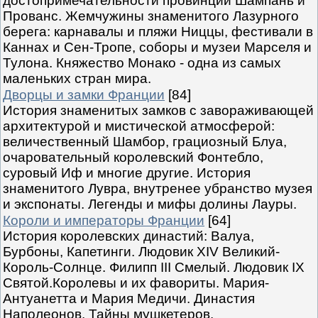
достопримечательности провинций Шампань и
Прованс. Жемчужины знаменитого Лазурного
берега: карнавалы и пляжи Ниццы, фестивали в
Каннах и Сен-Тропе, соборы и музеи Марселя и
Тулона. Княжество Монако - одна из самых
маленьких стран мира.
Дворцы и замки Франции
[84]
История знаменитых замков с завораживающей
архитектурой и мистической атмосферой:
величественный Шамбор, грациозный Блуа,
очаровательный королевский Фонтебло,
суровый Иф и многие другие. История
знаменитого Лувра, внутренее убранство музея
и экспонаты. Легенды и мифы долины Лауры.
Короли и императоры Франции
[64]
История королевских династий: Валуа,
Бурбоны, Капетинги. Людовик XIV Великий-
Король-Солнце. Филипп III Смелый. Людовик IX
Святой.Королевы и их фавориты. Мария-
Антуанетта и Мария Медичи. Династия
Наполеонов. Тайны мушкетеров.