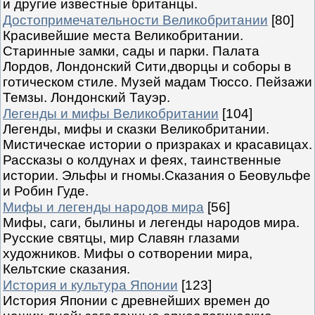
и другие известные британцы.
Достопримечательности Великобритании
[80]
Красивейшие места Великобритании.
Старинные замки, сады и парки. Палата
Лордов, Лондонский Сити,дворцы и соборы в
готическом стиле. Музей мадам Тюссо. Пейзажи
Темзы. Лондонский Тауэр.
Легенды и мифы Великобритании
[104]
Легенды, мифы и сказки Великобритании.
Мистическае истории о призраках и красавицах.
Рассказы о колдунах и феях, таинственные
истории. Эльфы и гномы.Сказания о Беовульфе
и Робин Гуде.
Мифы и легенды народов мира
[56]
Мифы, саги, былины и легенды народов мира.
Русские святцы, мир Славян глазами
художников. Мифы о сотворении мира,
Кельтские сказания.
История и культура Японии
[123]
История Японии с древнейших времен до