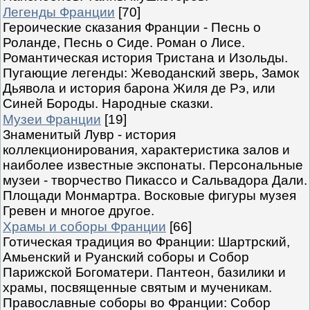
Легенды Франции
[70]
Героические сказания Франции - Песнь о
Роланде, Песнь о Сиде. Роман о Лисе.
Романтическая история Тристана и Изольды.
Пугающие легенды: Жеводанский зверь, Замок
Дьявола и история барона Жиля де Рэ, или
Синей Бороды. Народные сказки.
Музеи Франции
[19]
Знаменитый Лувр - история
коллекционирования, характеристика залов и
наиболее известные экспонаты. Персональные
музеи - творчество Пикассо и Сальвадора Дали.
Площади Монмартра. Восковые фигуры музея
Гревен и многое другое.
Храмы и соборы Франции
[66]
Готическая традиция во Франции: Шартрский,
Амьенский и Руанский соборы и Собор
Парижской Богоматери. Пантеон, базилики и
храмы, посвященные святым и мученикам.
Православные соборы во Франции: Собор