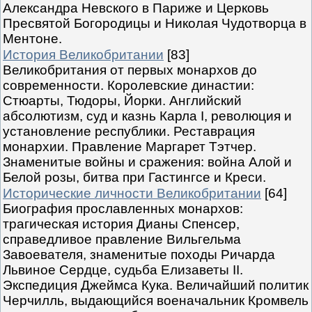
Александра Невского в Париже и Церковь
Пресвятой Богородицы и Николая Чудотворца в
Ментоне.
История Великобритании
[83]
Великобритания от первых монархов до
современности. Королевские династии:
Стюарты, Тюдоры, Йорки. Английский
абсолютизм, суд и казнь Карла I, революция и
установление республики. Реставрация
монархии. Правление Маргарет Тэтчер.
Знаменитые войны и сражения: война Алой и
Белой розы, битва при Гастингсе и Креси.
Исторические личности Великобритании
[64]
Биография прославленных монархов:
трагическая история Дианы Спенсер,
справедливое правление Вильгельма
Завоевателя, знаменитые походы Ричарда
Львиное Сердце, судьба Елизаветы II.
Экспедиция Джеймса Кука. Величайший политик
Черчилль, выдающийся военачальник Кромвель