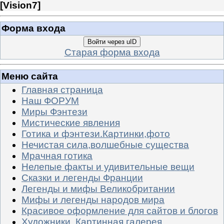
[
Vision7
]
Форма входа
Войти через uID
Старая форма входа
Меню сайта
Главная страница
Наш ФОРУМ
Миры Фэнтези
Мистические явления
Готика и фэнтези.Картинки,фото
Нечистая сила,волшебные существа
Мрачная готика
Нелепые факты и удивительные вещи
Сказки и легенды Франции
Легенды и мифы Великобритании
Мифы и легенды народов мира
Красивое оформление для сайтов и блогов
Художники. Картинная галерея