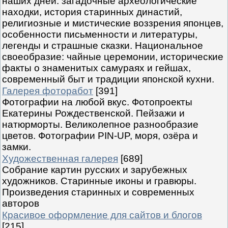
наших дней: загадочные археологические
находки, история старинных династий,
религиозные и мистические воззрения японцев,
особенности письменности и литературы,
легенды и страшные сказки. Национальное
своеобразие: чайные церемонии, исторические
факты о знаменитых самураях и гейшах,
современный быт и традиции японской кухни.
Галерея фоторабот
[391]
Фотографии на любой вкус. Фотопроекты
Екатерины Рождественской. Пейзажи и
натюрморты. Великолепное разнообразие
цветов. Фотографии PIN-UP, моря, озёра и
замки.
Художественная галерея
[689]
Собрание картин русских и зарубежных
художников. Старинные иконы и гравюры.
Произведения старинных и современных
авторов
Красивое оформление для сайтов и блогов
[215]