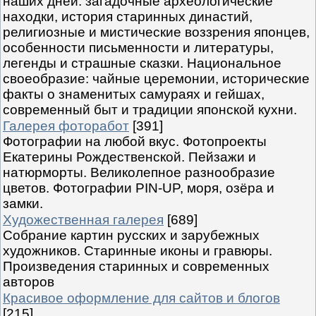
наших дней: загадочные археологические
находки, история старинных династий,
религиозные и мистические воззрения японцев,
особенности письменности и литературы,
легенды и страшные сказки. Национальное
своеобразие: чайные церемонии, исторические
факты о знаменитых самураях и гейшах,
современный быт и традиции японской кухни.
Галерея фоторабот
[391]
Фотографии на любой вкус. Фотопроекты
Екатерины Рождественской. Пейзажи и
натюрморты. Великолепное разнообразие
цветов. Фотографии PIN-UP, моря, озёра и
замки.
Художественная галерея
[689]
Собрание картин русских и зарубежных
художников. Старинные иконы и гравюры.
Произведения старинных и современных
авторов
Красивое оформление для сайтов и блогов
[215]