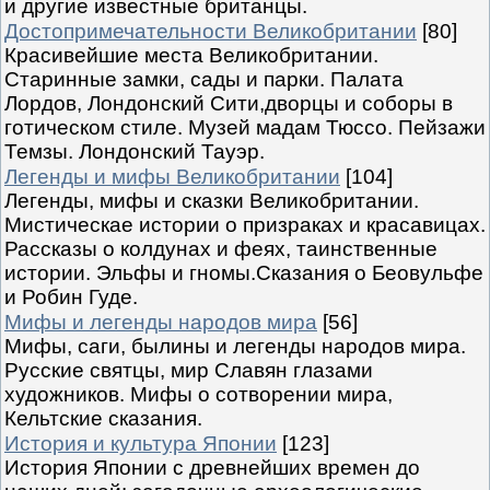
и другие известные британцы.
Достопримечательности Великобритании
[80]
Красивейшие места Великобритании.
Старинные замки, сады и парки. Палата
Лордов, Лондонский Сити,дворцы и соборы в
готическом стиле. Музей мадам Тюссо. Пейзажи
Темзы. Лондонский Тауэр.
Легенды и мифы Великобритании
[104]
Легенды, мифы и сказки Великобритании.
Мистическае истории о призраках и красавицах.
Рассказы о колдунах и феях, таинственные
истории. Эльфы и гномы.Сказания о Беовульфе
и Робин Гуде.
Мифы и легенды народов мира
[56]
Мифы, саги, былины и легенды народов мира.
Русские святцы, мир Славян глазами
художников. Мифы о сотворении мира,
Кельтские сказания.
История и культура Японии
[123]
История Японии с древнейших времен до