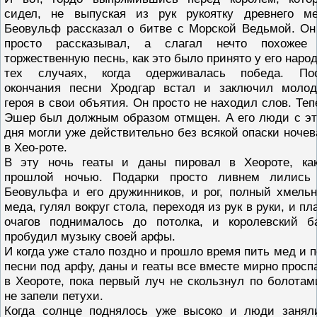
сидел, не выпуская из рук рукоятку древнего ме
Беовульф рассказал о битве с Морской Ведьмой. Он
просто рассказывал, а слагал нечто похожее
торжественную песнь, как это было принято у его народ
тех случаях, когда одерживалась победа. По
окончания песни Хродгар встал и заключил молод
героя в свои объятия. Он просто не находил слов. Теп
Эшер был должным образом отмщен. А его люди с эт
дня могли уже действительно без всякой опаски ночев
в Хео-роте.
В эту ночь геаты и даны пировал в Хеороте, ка
прошлой ночью. Подарки просто ливнем лились
Беовульфа и его дружинников, и рог, полный хмельн
меда, гулял вокруг стола, переходя из рук в руки, и пл
очагов поднималось до потолка, и королевский б
пробудил музыку своей арфы.
И когда уже стало поздно и прошло время пить мед и п
песни под арфу, даны и геаты все вместе мирно просп
в Хеороте, пока первый луч не скользнул по болотам
не запели петухи.
Когда солнце поднялось уже высоко и люди занял