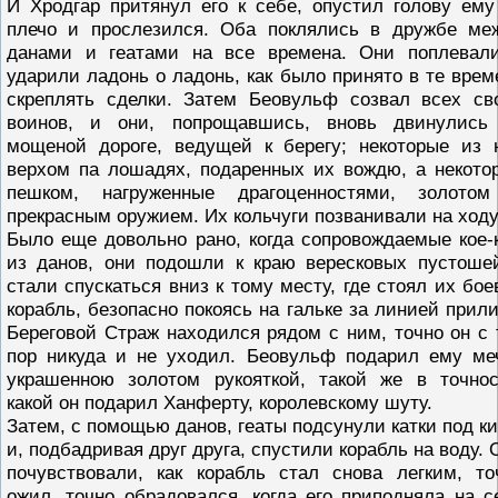
И Хродгар притянул его к себе, опустил голову ему
плечо и прослезился. Оба поклялись в дружбе ме
данами и геатами на все времена. Они поплевал
ударили ладонь о ладонь, как было принято в те врем
скреплять сделки. Затем Беовульф созвал всех св
воинов, и они, попрощавшись, вновь двинулись
мощеной дороге, ведущей к берегу; некоторые из 
верхом па лошадях, подаренных их вождю, а некото
пешком, нагруженные драгоценностями, золото
прекрасным оружием. Их кольчуги позванивали на ходу
Было еще довольно рано, когда сопровождаемые кое-
из данов, они подошли к краю вересковых пустоше
стали спускаться вниз к тому месту, где стоял их бое
корабль, безопасно покоясь на гальке за линией прили
Береговой Страж находился рядом с ним, точно он с 
пор никуда и не уходил. Беовульф подарил ему ме
украшенною золотом рукояткой, такой же в точнос
какой он подарил Ханферту, королевскому шуту.
Затем, с помощью данов, геаты подсунули катки под ки
и, подбадривая друг друга, спустили корабль на воду. 
почувствовали, как корабль стал снова легким, то
ожил, точно обрадовался, когда его приподняла на с