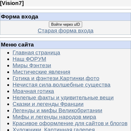
[
Vision7
]
Форма входа
Войти через uID
Старая форма входа
Меню сайта
Главная страница
Наш ФОРУМ
Миры Фэнтези
Мистические явления
Готика и фэнтези.Картинки,фото
Нечистая сила,волшебные существа
Мрачная готика
Нелепые факты и удивительные вещи
Сказки и легенды Франции
Легенды и мифы Великобритании
Мифы и легенды народов мира
Красивое оформление для сайтов и блогов
Художники. Картинная галерея