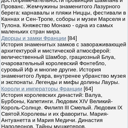
достопримечательности провинций Шампань и
Прованс. Жемчужины знаменитого Лазурного
берега: карнавалы и пляжи Ниццы, фестивали в
Каннах и Сен-Тропе, соборы и музеи Марселя и
Тулона. Княжество Монако - одна из самых
маленьких стран мира.
Дворцы и замки Франции
[84]
История знаменитых замков с завораживающей
архитектурой и мистической атмосферой:
величественный Шамбор, грациозный Блуа,
очаровательный королевский Фонтебло,
суровый Иф и многие другие. История
знаменитого Лувра, внутренее убранство музея
и экспонаты. Легенды и мифы долины Лауры.
Короли и императоры Франции
[64]
История королевских династий: Валуа,
Бурбоны, Капетинги. Людовик XIV Великий-
Король-Солнце. Филипп III Смелый. Людовик IX
Святой.Королевы и их фавориты. Мария-
Антуанетта и Мария Медичи. Династия
Наполеонов. Тайны мушкетеров.