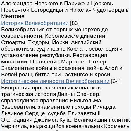
Александра Невского в Париже и Церковь
Пресвятой Богородицы и Николая Чудотворца в
Ментоне.
История Великобритании
[83]
Великобритания от первых монархов до
современности. Королевские династии:
Стюарты, Тюдоры, Йорки. Английский
абсолютизм, суд и казнь Карла I, революция и
установление республики. Реставрация
монархии. Правление Маргарет Тэтчер.
Знаменитые войны и сражения: война Алой и
Белой розы, битва при Гастингсе и Креси.
Исторические личности Великобритании
[64]
Биография прославленных монархов:
трагическая история Дианы Спенсер,
справедливое правление Вильгельма
Завоевателя, знаменитые походы Ричарда
Львиное Сердце, судьба Елизаветы II.
Экспедиция Джеймса Кука. Величайший политик
Черчилль, выдающийся военачальник Кромвель