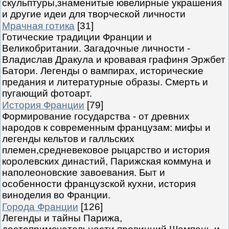
скульптуры,знаменитые ювелирные украшения
и другие идеи для творческой личности
Мрачная готика
[31]
Готические традиции Франции и
Великобритании. Загадочные личности -
Владислав Дракула и кровавая графиня Эржбет
Батори. Легенды о вампирах, исторические
предания и литературные образы. Смерть и
пугающий фотоарт.
История Франции
[79]
Формирование государства - от древних
народов к современным французам: мифы и
легенды кельтов и галльских
племен,средневековое рыцарство и история
королевских династий, Парижская коммуна и
наполеоновские завоевания. Быт и
особенности французской кухни, история
виноделия во Франции.
Города Франции
[126]
Легенды и тайны Парижа,