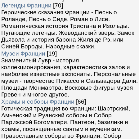
Легенды Франции
[70]
Героические сказания Франции - Песнь о
Роланде, Песнь о Сиде. Роман о Лисе.
Романтическая история Тристана и Изольды.
Пугающие легенды: Жеводанский зверь, Замок
Дьявола и история барона Жиля де Рэ, или
Синей Бороды. Народные сказки.
Музеи Франции
[19]
Знаменитый Лувр - история
коллекционирования, характеристика залов и
наиболее известные экспонаты. Персональные
музеи - творчество Пикассо и Сальвадора Дали.
Площади Монмартра. Восковые фигуры музея
Гревен и многое другое.
Храмы и соборы Франции
[66]
Готическая традиция во Франции: Шартрский,
Амьенский и Руанский соборы и Собор
Парижской Богоматери. Пантеон, базилики и
храмы, посвященные святым и мученикам.
Православные соборы во Франции: Собор