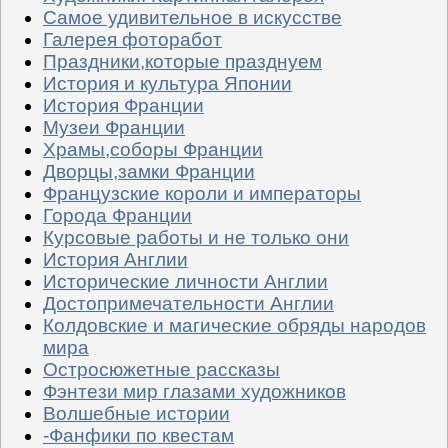
Самое удивительное в искусстве
Галерея фоторабот
Праздники,которые празднуем
История и культура Японии
История Франции
Музеи Франции
Храмы,соборы Франции
Дворцы,замки Франции
Французские короли и императоры
Города Франции
Курсовые работы и не только они
История Англии
Исторические личности Англии
Достопримечательности Англии
Колдовские и магические обряды народов
мира
Остросюжетные рассказы
Фэнтези мир глазами художников
Волшебные истории
-Фанфики по квестам