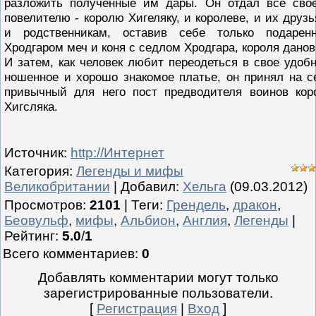
разложить полученные им дары. Он отдал все сво
повелителю - королю Хигеляку, и королеве, и их друзь
и родственникам, оставив себе только подарен
Хродгаром меч и коня с седлом Хродгара, короля данов
И затем, как человек любит переодеться в свое удобн
ношенное и хорошо знакомое платье, он принял на с
привычный для него пост предводителя воинов кор
Хигсляка.
Источник
:
http://Интернет
Категория
:
Легенды и мифы
Великобритании
|
Добавил
:
Хельга
(09.03.2012)
Просмотров
:
2101
|
Теги
:
Грендель
,
дракон
,
Беовульф
,
мифы
,
Альбион
,
Англия
,
Легенды
|
Рейтинг
:
5.0
/
1
Всего комментариев
:
0
Добавлять комментарии могут только
зарегистрированные пользователи.
[
Регистрация
|
Вход
]