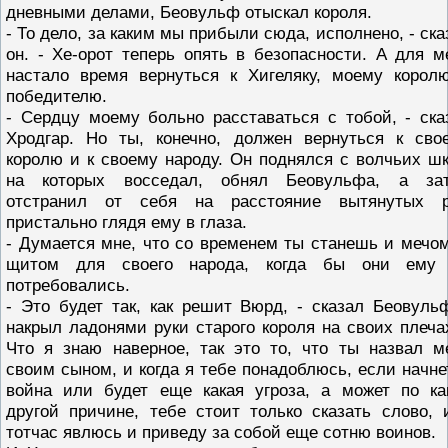
дневными делами, Беовульф отыскал короля.
- То дело, за каким мы прибыли сюда, исполнено, - ска
он. - Хе-орот теперь опять в безопасности. А для м
настало время вернуться к Хигеляку, моему корол
победителю.
- Сердцу моему больно расставаться с тобой, - ска
Хродгар. Но ты, конечно, должен вернуться к сво
королю и к своему народу. Он поднялся с волчьих шк
на которых восседал, обнял Беовульфа, а за
отстранил от себя на расстояние вытянутых р
пристально глядя ему в глаза.
- Думается мне, что со временем ты станешь и мечом
щитом для своего народа, когда бы они ему
потребовались.
- Это будет так, как решит Вюрд, - сказал Беовуль
накрыл ладонями руки старого короля на своих плечах
Что я знаю наверное, так это то, что ты назвал м
своим сыном, и когда я тебе понадоблюсь, если начне
война или будет еще какая угроза, а может по ка
другой причине, тебе стоит только сказать слово, 
тотчас явлюсь и приведу за собой еще сотню воинов.