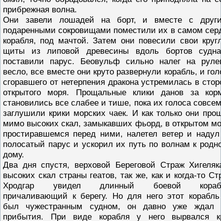
прибрежная волна.
Они завели лошадей на борт, и вместе с друг
подаренными сокровищами поместили их в самом сер
корабля, под мачтой. Затем они повесили свои круг
щиты из липовой древесины вдоль бортов судн
поставили парус. Беовульф сильно налег на руле
весло, все вместе они круто развернули корабль, и гол
сгоравшего от нетерпения дракона устремилась в стор
открытого моря. Прощальные клики данов за кор
становились все слабее и тише, пока их голоса совсем
заглушили крики морских чаек. И как только они про
мимо высоких скал, замыкавших фьорд, в открытом мо
простиравшемся перед ними, налетел ветер и надул
полосатый парус и ускорил их путь по волнам к родн
дому.
Два дня спустя, верховой Береговой Страж Хигеляк
высоких скал страны геатов, так же, как и когда-то Ст
Хродгар увидел длинный боевой корабл
причаливающий к берегу. Но для него этот корабль
был чужестранным судном, он давно уже ждал 
прибытия. При виде корабля у него вырвался к