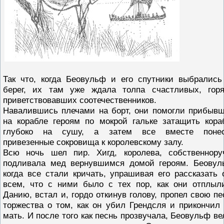
Так что, когда Беовульф и его спутники выбрались
берег, их там уже ждала толпа счастливых, горя
приветствовавших соотечественников.
Навалившись плечами на борт, они помогли прибыв
на корабле героям по мокрой гальке затащить кора
глубоко на сушу, а затем все вместе поне
привезенные сокровища к королевскому залу.
Всю ночь шел пир. Хигд, королева, собственнору
подливала мед вернувшимся домой героям. Беовул
когда все стали кричать, упрашивая его рассказать 
всем, что с ними было с тех пор, как они отплыл
Данию, встал и, гордо откинув голову, пропел свою пе
торжества о том, как он убил Грендсля и прикончил 
мать. И после того как песнь прозвучала, Беовульф ве