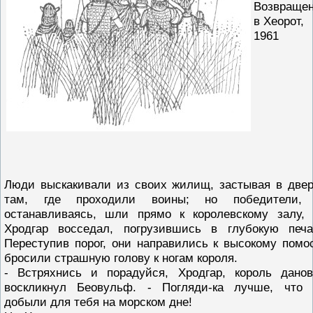
Возвраще
в Хеорот,
1961
Люди выскакивали из своих жилищ, застывая в двер
там, где проходили воины; но победители,
останавливаясь, шли прямо к королевскому залу, 
Хродгар восседал, погрузившись в глубокую печа
Переступив порог, они направились к высокому помос
бросили страшную голову к ногам короля.
- Встряхнись и порадуйся, Хродгар, король данов
воскликнул Беовульф. - Погляди-ка лучше, что
добыли для тебя на морском дне!