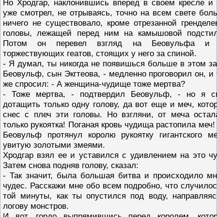
Но Хродгар, наклонившись вперед в своем кресле и 
уже смотрел, не отрываясь, точно на всем свете бол
ничего не существовало, кроме отрезанной гренделе
головы, лежащей перед ним на камышовой подстил
Потом он перевел взгляд на Беовульфа и
торжествующих геатов, стоящих у него за спиной.
- Я думал, ты никогда не появишься больше в этом за
Беовульф, сын Экгтеова, - медленно проговорил он, и 
же спросил: - А женщина-чудище тоже мертва?
- Тоже мертва, - подтвердил Беовульф, - но я с
дотащить только одну голову, да вот еще и меч, кото
снес с плеч эти головы. Но взгляни, от меча остал
только рукоятка! Поганая кровь чудища растопила меч! 
Беовульф протянул королю рукоятку гигантского ме
увитую золотыми змеями.
Хродгар взял ее и уставился с удивлением на это чу
Затем снова подняв голову, сказал:
- Так значит, была большая битва и происходило мн
чудес. Расскажи мне обо всем подробно, что случилос
той минуты, как ты опустился под воду, направляяс
логову монстров.
И вот, гордо выпрямившись перед королем, кото