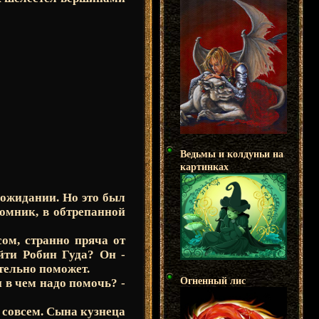
Ведьмы и колдуньи на
картинках
 ожидании. Но это был
ломник, в обтрепанной
сом, странно пряча от
айти Робин Гуда? Он -
ательно поможет.
Огненный лис
и в чем надо помочь? -
 совсем. Сына кузнеца