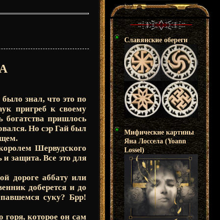
Славянские обереги
А
было знал, что это по
аук пригреб к своему
ь богатства пришлось
овался. Но сэр Гай был
Мифические картины
ущем.
Яна Лоссела (Yoann
- королем Шервудского
Lossel)
 и защита. Все это для
ой дороге аббату или
венник доберется и до
опавшемся суку? Брр!
 горя, которое он сам