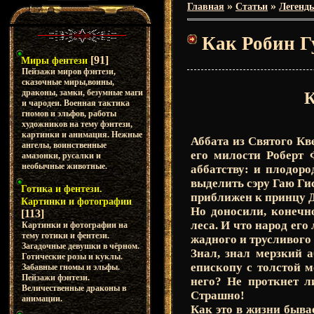
»
»
Главная
Статьи
Легенд
Как Робин Г
[91]
Миры фентези
Пейзажи миров фэнтези,
сказочные миры,воины,
драконы, замки, безумные маги
и чародеи. Военная тактика
гномов и эльфов, работы
художников на тему фэнтези,
картинки и анимация. Нежные
Аббата из Святого Кв
ангелы, воинственные
его милости Роберт 
амазонки, русалки и
необычные животные.
аббатству: и плодор
выделить сэру Гаю Гис
Готика и фентези.
приближен к принцу Д
Картинки и фотографии
Но доносили, конечно
[113]
леса. И что народ его
Картинки и фотографии на
тему готики и фентези.
жадного и трусливого 
Загадочные девушки в чёрном.
Знал, знал мерзкий 
Готические розы и куклы.
епископу с толстой м
Забавные гномы и эльфы.
Пейзажи фэнтези.
него? Не проткнет л
Величественные драконы в
Страшно!
анимации.
Как это в жизни быва