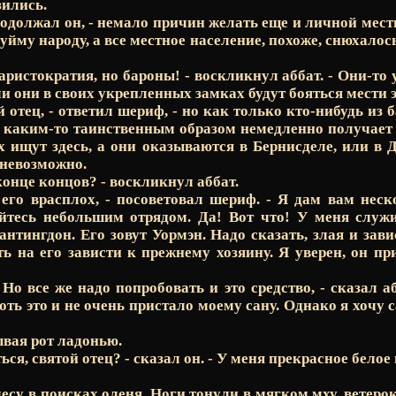
зились.
продолжал он, - немало причин желать еще и личной мест
йму народу, а все местное население, похоже, снюхалос
аристократия, но бароны! - воскликнул аббат. - Они-то
и они в своих укрепленных замках будут бояться мести э
й отец, - ответил шериф, - но как только кто-нибудь из
д каким-то таинственным образом немедленно получает
Их ищут здесь, а они оказываются в Бернисделе, или в 
 невозможно.
 конце концов? - воскликнул аббат.
 его врасплох, - посоветовал шериф. - Я дам вам не
яйтесь небольшим отрядом. Да! Вот что! У меня слу
антингдон. Его зовут Уормэн. Надо сказать, злая и зави
ь на его зависти к прежнему хозяину. Я уверен, он п
. Но все же надо попробовать и это средство, - сказал а
ь это и не очень пристало моему сану. Однако я хочу с
вая рот ладонью.
ься, святой отец? - сказал он. - У меня прекрасное белое
лесу в поисках оленя. Ноги тонули в мягком мху, ветер