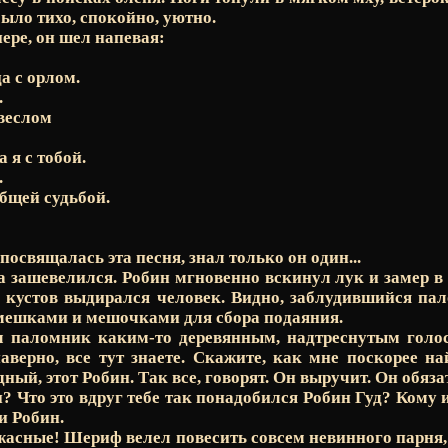
было тихо, спокойно, уютно.
ере, он шел напевая:
а с орлом.
.
веслом
а я с тобой.
.
бщей судьбой.
посвящалась эта песня, знал только он один...
а зашевелился. Робин мгновенно вскинул лук и замер в
 кустов выдирался человек. Видно, заблудившийся па
мешками и мешочками для сбора подаяния.
ул паломник каким-то деревянным, надтреснутым голо
наверно, все тут знаете. Скажите, как мне поскорее н
дный, этот Робин. Так все, говорят. Он выручит. Он обяз
и? Что это вдруг тебе так понадобился Робин Гуд? Кому 
и Робин.
 ужасные! Шериф велел повесить совсем невинного парня,