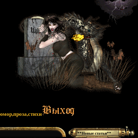
юмор,проза,стихи
**Новые статьи**