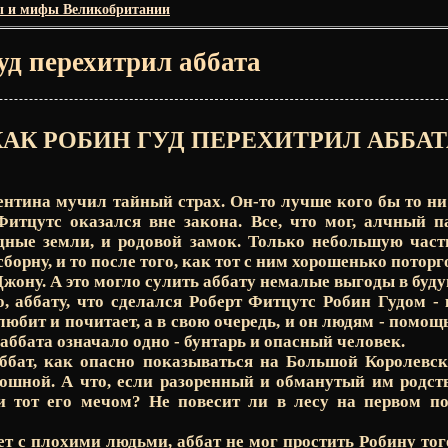
ы и мифы Великобритании
уд перехитрил аббата
КАК РОБИН ГУД ПЕРЕХИТРИЛ АББАТ
ентина мучил тайный страх. Он-то лучше кого бы то ни 
Фитцутс оказался вне закона. Все, что мог, алчный п
одные земли, и родовой замок. Только небольшую част
борну, и то после того, как тот с ним хорошенько поторг
жону. А это могло сулить аббату немалые выгоды в буд
, аббату, что сделался Роберт Фитцутс Робин Гудом 
 любит и почитает, а в свою очередь, и он людям - помощь
аббата означало одно - бунтарь и опасный человек.
аббат, как опасно показываться на Большой Королевск
ошной. А что, если разоренный и обманутый им родст
и тот его мечом? Не повесит ли в лесу на первом п
ет с плохими людьми, аббат не мог простить Робину того