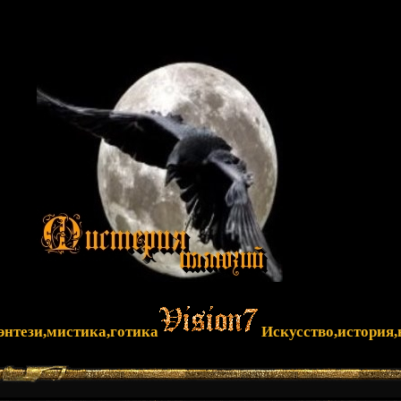
фэнтези,мистика,готика
Искусство,история,