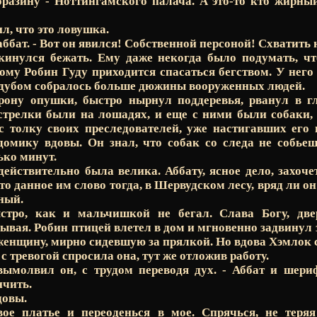
бразину - Ноттингамского палача. А это-то кто жирны
л, что это ловушка.
 аббат. - Вот он явился! Собственной персоной! Схватить
кинулся бежать. Ему даже некогда было подумать, чт
ому Робин Гуду приходится спасаться бегством. У него
 дубом собралось больше дюжины вооруженных людей.
рону опушки, быстро нырнул поддеревья, рванул в гл
стрелки были на лошадях, и еще с ними были собаки, 
с толку своих преследователей, уже настигавших его
домику вдовы. Он знал, что собак со следа не собье
ько минут.
 действительно была велика. Аббату, ясное дело, захоче
то данное им слово тогда, в Шервудском лесу, вряд ли он
ный.
стро, как и мальчишкой не бегал. Слава Богу, две
ывая. Робин птицей влетел в дом и мгновенно задвинул 
женщину, мирно сидевшую за прялкой. Но вдова Хэмлок с
- с тревогой спросила она, тут же отложив работу.
 вымолвил он, с трудом переводя дух. - Аббат и шер
нчить.
довы.
вое платье и переоденься в мое. Спрячься, не теря