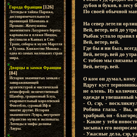
дубов и буков, в лесу 
[126]
Города Франции
По своей обычной ман
Легенды и тайны Парижа,
достопримечательности
провинций Шампань и
На север летели орлиц
Прованс. Жемчужины
Вей, ветер, вей до утра
знаменитого Лазурного берега:
карнавалы и пляжи Ниццы,
Рыбак устало правил 
фестивали в Каннах и Сен-
Вей, ветер, вей.
Тропе, соборы и музеи Марселя
Где бы я ни был, всегд
и Тулона. Княжество Монако -
одна из самых маленьких стран
Вей, ветер, вей до утра
мира.
С тобою мы связаны о
Вей, ветер, вей.
Дворцы и замки Франции
[84]
О ком он думал, кому 
История знаменитых замков с
завораживающей
Вдруг куст терновник
архитектурой и мистической
не олень. Из колючих
атмосферой: величественный
одежде и увешанный 
Шамбор, грациозный Блуа,
очаровательный королевский
- О, сэр, - воскликн
Фонтебло, суровый Иф и
Робина глаза. - Вы, 
многие другие. История
храбрый, он - благоро
знаменитого Лувра, внутренее
убранство музея и экспонаты.
- Какие у тебя новост
Легенды и мифы долины
засыпал его вопросам
Лауры.
- Ужасные дела, сэр,