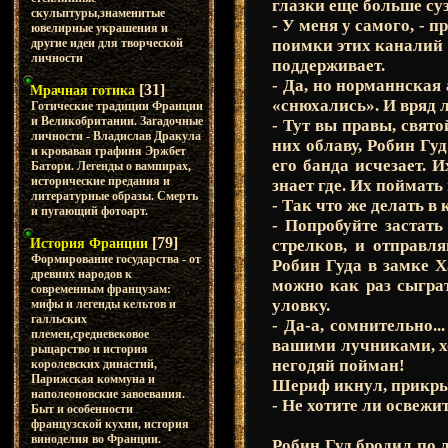
глазки еще больше су
скульптуры,знаменитые
- У меня у самого, - 
ювелирные украшения и
поимки этих каналий у
другие идеи для творческой
личности
поддерживает.
- Да, но норманнская 
[31]
Мрачная готика
«снюхались». И вряд л
Готические традиции Франции
и Великобритании. Загадочные
- Тут вы правы, свято
личности - Владислав Дракула
них облаву, Робин Гу
и кровавая графиня Эржбет
его банда исчезает. 
Батори. Легенды о вампирах,
исторические предания и
знает где. Их поймать
литературные образы. Смерть
- Так что же делать в
и пугающий фотоарт.
- Попробуйте застать
[79]
стрелков, и отправл
История Франции
Формирование государства - от
Робин Гуда в замке Х
древних народов к
можно как раз сыграт
современным французам:
уловку.
мифы и легенды кельтов и
галльских
- Да-а, сомнительно..
племен,средневековое
вашими лучниками, хот
рыцарство и история
негодяй пойман!
королевских династий,
Парижская коммуна и
Шериф икнул, прикры
наполеоновские завоевания.
- Не хотите ли освежит
Быт и особенности
французской кухни, история
виноделия во Франции.
Робин Гуд бродил по 