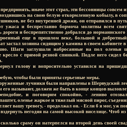
 предпринять, иначе этот страх, эти бессонницы совсем и
омоздившись на свою белую откормленную кобылу, в со
шников, не без внутренней дрожи, он отправился в пут
от ужаса и беспрестанно бормоча молитвы всем свя
 дороги и беспрепятственно добрался до норманнского
троенный еще в прошлом веке, большой и добротны
ат застал хозяина сидящим у камина в своем кабинете в
но. Шаги заглушали набросанные на пол оленьи 
е кресло с прямой резной спинкой. Подле него сидел 
.
ернул голову и вопросительно уставился на пришедш
требую, чтобы были приняты серьезные меры.
ооруженные лучники были направлены в Шервудский лес
ам его называют, должен же быть в конце концов выловле
реподобие, и поговорим спокойно, - лениво отозва
паштет, оленье жаркое и тяжелый мясной пирог, съеденн
деляет вашу тревогу, - продолжал он. - Если б я мог, уж п
 вздернуть негодяя на самой высокой виселице. Чтоб и
сколько сраму он натерпелся на второй день своей сва