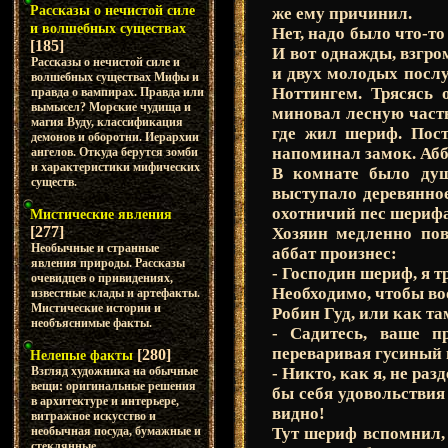
Рассказы о нечистой силе
же ему причинил.
и волшебных существах
Нет, надо было что-то
[185]
И вот однажды, взгр
Рассказы о нечистой силе и
и двух молодых послу
волшебных существах Мифы и
Ноттингем. Трясясь 
правда о вампирах. Правда или
вымысел? Морские чудища и
миновал лесную часть
магия Вуду, классификация
где жил шериф. Пос
демонов и оборотни. Иерархии
напоминал замок. Абб
ангелов. Откуда берутся зомби
и характеристики мифических
В комнате было душ
существ.
выступало деревянно
охотничий пес шерифа
Мистические явления
[277]
Хозяин медленно пов
Необычные и странные
аббат произнес:
явления природы. Рассказы
- Господин шериф, я 
очевидцев о привидениях,
Необходимо, чтобы в
известные клады и артефакты.
Мистические истории и
Робин Гуд, или как т
необъяснимые факты.
- Садитесь, ваше п
переваривая гусиный 
[280]
Нелепые факты
- Никто, как я, не раз
Взгляд художника на обычные
вещи: оригинальные решения
бы себя удовольствия
в архитектуре и интерьере,
видно!
витражное искусство и
Тут шериф вспомнил, 
необычная посуда, бумажные и
стеклянные