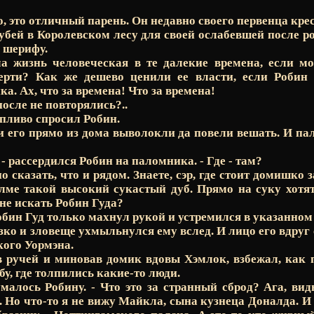
го, это отличный парень. Он недавно своего первенца крес
лубей в Королевском лесу для своей ослабевшей после р
к шерифу.
а жизнь человеческая в те далекие времена, если м
ерти? Как же дешево ценили ее власти, если Робин
а. Ах, что за времена! Что за времена!
после не повторялись?..
ропливо спросил Робин.
и его прямо из дома выволокли да повели вешать. И пал
 - рассердился Робин на паломника. - Где - там?
о сказать, что и рядом. Знаете, сэр, где стоит домишко з
лме такой высокий сукастый дуб. Прямо на суку хотя
мне искать Робин Гуда?
Робин Гуд только махнул рукой и устремился в указанно
о и зловеще ухмыльнулся ему вслед. И лицо его вдруг 
ого Уормэна.
 ручей и миновав домик вдовы Хэмлок, взбежал, как 
бу, где толпились какие-то люди.
умалось Робину. - Что это за странный сброд? Ага, ви
Но что-то я не вижу Майкла, сына кузнеца Доналда. И 