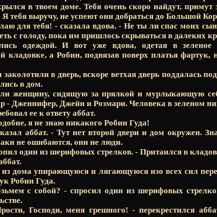
крылся в твоем доме. Тебя очень скоро найдут, примут 
! Я тебя выручу, не успеют они добраться до Большой Ко
елаю для тебя! - сказала вдова. - Не ты ли спас моих с
еть с голоду, пока им пришлось скрываться в далеких к
ись одеждой. И вот уже вдова, одетая в зеленое 
й кладовке, а Робин, подвязав поверх платья фартук, 
и заколотили в дверь, вскоре ветхая дверь поддалась по
лись в дом.
или женщину, сидящую за прялкой и мурлыкающую себ
ер - Дженнифер, Джейн и Розмари. Человека в зеленом ни
ребовал ее к ответу аббат.
одобие, я не знаю никакого Робин Гуда!
казал аббат. - Тут нет второй двери и дом окружен. Зна
баки не ошибаются, они не люди.
авопил один из шерифовых стрелков. - Притаился в кладо
аббат.
из дома упирающуюся и лягающуюся изо всех сил пере
ук Робин Гуда.
озьмем с собой? - спросил один из шерифовых стрелко
ьстве.
рости, Господи, меня грешного! - перекрестился абба