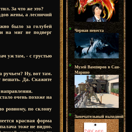
тил. За что же это?
одов жены, а лесничий
ожно было за голубей
Черная невеста
 и на миг не подверг
ач уж там, - с грустью
Музей Вампиров в Сан-
Марино
а ручьем? Ну, вот там.
т вешать. Да. Скажите
м направлении.
стало очень похоже на
по ровному, по склону
Замечательный выходной
днеется красная форма
палача тоже не видно.