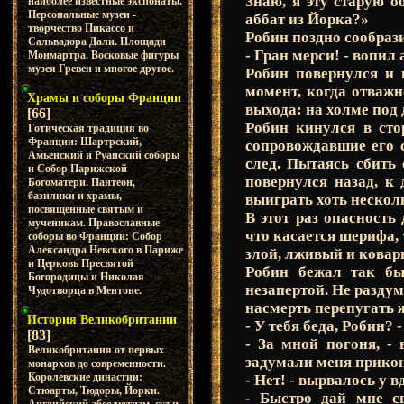
Знаю, я эту старую о
наиболее известные экспонаты.
Персональные музеи -
аббат из Йорка?»
творчество Пикассо и
Робин поздно сообрази
Сальвадора Дали. Площади
- Гран мерси! - вопил
Монмартра. Восковые фигуры
музея Гревен и многое другое.
Робин повернулся и 
момент, когда отважн
Храмы и соборы Франции
выхода: на холме под
[66]
Робин кинулся в сто
Готическая традиция во
Франции: Шартрский,
сопровождавшие его 
Амьенский и Руанский соборы
след. Пытаясь сбить 
и Собор Парижской
повернулся назад, к 
Богоматери. Пантеон,
базилики и храмы,
выиграть хоть нескол
посвященные святым и
В этот раз опасность
мученикам. Православные
что касается шерифа, 
соборы во Франции: Собор
Александра Невского в Париже
злой, лживый и ковар
и Церковь Пресвятой
Робин бежал так бы
Богородицы и Николая
незапертой. Не раздум
Чудотворца в Ментоне.
насмерть перепугать 
История Великобритании
- У тебя беда, Робин? 
[83]
- За мной погоня, -
Великобритания от первых
задумали меня прико
монархов до современности.
Королевские династии:
- Нет! - вырвалось у в
Стюарты, Тюдоры, Йорки.
- Быстро дай мне с