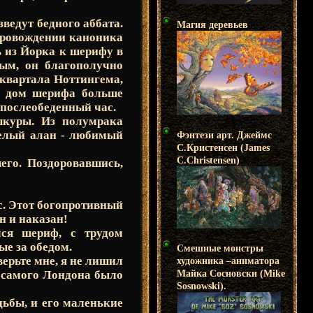
зведут бедного аббата.
Магия деревьев
провождении каноника
ь из Йорка к шерифу в
тым, он благополучно
 квартала Ноттингема,
й дом шерифа больше
 послеобеденный час.
шкуры. Из полумрака
белый алан - любимый
Фэнтези арт. Джеймс
С.Кристенсен (James
C.Christensen)
его. Поздоровавшись,
. Этот богопротивный
н и наказан!
лся шериф, с трудом
ые за обедом.
Смешные монстры
оверьте мне, я не лишил
художника –аниматора
з самого Лондона было
Майка Сосновски (Mike
Sosnowski).
дьбы, и его маленькие