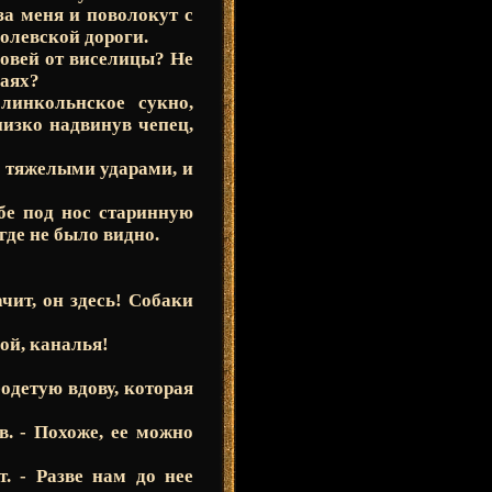
за меня и поволокут с
ролевской дороги.
ыновей от виселицы? Не
раях?
линкольнское сукно,
низко надвинув чепец,
д тяжелыми ударами, и
е под нос старинную
где не было видно.
чит, он здесь! Собаки
вой, каналья!
одетую вдову, которая
в. - Похоже, ее можно
т. - Разве нам до нее