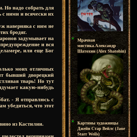
и. Но надо собрать для
ь с ними и всячески их
 уж наверняка с ним не
тих бродяг.
 баронов задумывает на
Мрачная
 предупреждение и вся
мистика.Александр
Деламере, или еще Бог
Шатохин (Alex Shatohin)
сколько моих отличных
жит бывший дворецкий
стливая тварь! Но тут
ридумает какую-нибудь
ббат. - Я отправлюсь с
ам убедиться, что этот
Картины художницы
 вино из Кастилии.
Джейн Стар Вейлс (Jane
Starr Weils)
ок шелестел вершинами