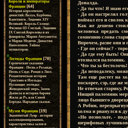
Короли и императоры
Доналда.
[64]
Франции
- Да ты что! Я знаю е
История королевских
- Да он настрелял го
династий: Валуа, Бурбоны,
поймал его и сволок 
Капетинги. Людовик XIV
Великий- Король-Солнце.
Как же дешево стоил
Филипп III Смелый. Людовик
человека предать см
IX Святой.Королевы и их
сомнению слова старик
фавориты. Мария-Антуанетта
и Мария Медичи. Династия
Впрочем, разве они и 
Наполеонов. Тайны
- Где он сейчас? - то
мушкетеров.
- Да где ему быть! Он
[70]
Легенды Франции
отозвался паломник.
Героические сказания
- Что ты за бестолочь!
Франции - Песнь о Роланде,
- Да неподалеку, можн
Песнь о Сиде. Роман о Лисе.
Романтическая история
Там еще растет на хо
Тристана и Изольды.
поскорее, сэр, где же 
Пугающие легенды:
Не отвечая старику, 
Жеводанский зверь, Замок
Дьявола и история барона
Нищий паломник мерзк
Жиля де Рэ, или Синей
лицо бывшего дворецк
Бороды. Народные сказки.
А Робин, перепрыгнув
[19]
холма и рванулся к ду
Музеи Франции
Знаменитый Лувр - история
«Но позвольте, - под
коллекционирования,
шерифовых лучников. 
характеристика залов и