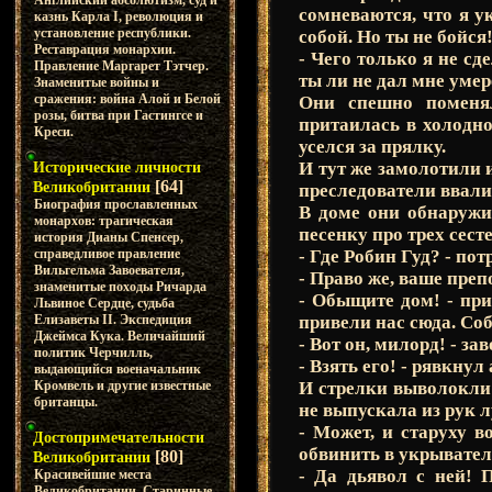
Английский абсолютизм, суд и
сомневаются, что я у
казнь Карла I, революция и
установление республики.
собой. Но ты не бойся
Реставрация монархии.
- Чего только я не сд
Правление Маргарет Тэтчер.
ты ли не дал мне умер
Знаменитые войны и
сражения: война Алой и Белой
Они спешно поменял
розы, битва при Гастингсе и
притаилась в холодно
Креси.
уселся за прялку.
И тут же замолотили 
Исторические личности
[64]
Великобритании
преследователи ввали
Биография прославленных
В доме они обнаруж
монархов: трагическая
песенку про трех сест
история Дианы Спенсер,
- Где Робин Гуд? - пот
справедливое правление
Вильгельма Завоевателя,
- Право же, ваше преп
знаменитые походы Ричарда
- Обыщите дом! - при
Львиное Сердце, судьба
привели нас сюда. Со
Елизаветы II. Экспедиция
Джеймса Кука. Величайший
- Вот он, милорд! - з
политик Черчилль,
- Взять его! - рявкнул 
выдающийся военачальник
И стрелки выволокли 
Кромвель и другие известные
британцы.
не выпускала из рук л
- Может, и старуху в
Достопримечательности
обвинить в укрывател
[80]
Великобритании
- Да дьявол с ней! П
Красивейшие места
Великобритании. Старинные