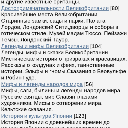
и другие известные британцы.
Достопримечательности Великобритании
[80]
Красивейшие места Великобритании.
Старинные замки, сады и парки. Палата
Лордов, Лондонский Сити,дворцы и соборы в
готическом стиле. Музей мадам Тюссо. Пейзажи
Темзы. Лондонский Тауэр.
Легенды и мифы Великобритании
[104]
Легенды, мифы и сказки Великобритании.
Мистическае истории о призраках и красавицах.
Рассказы о колдунах и феях, таинственные
истории. Эльфы и гномы.Сказания о Беовульфе
и Робин Гуде.
Мифы и легенды народов мира
[56]
Мифы, саги, былины и легенды народов мира.
Русские святцы, мир Славян глазами
художников. Мифы о сотворении мира,
Кельтские сказания.
История и культура Японии
[123]
История Японии с древнейших времен до