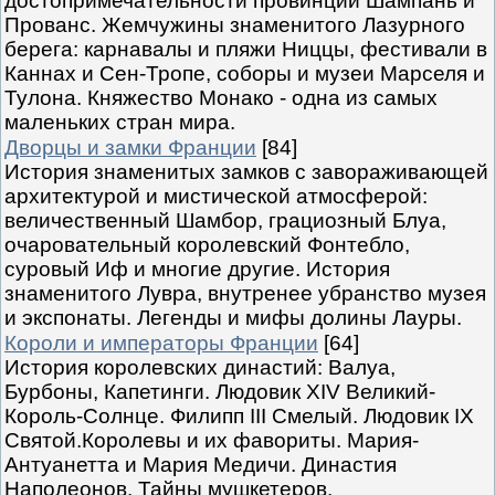
достопримечательности провинций Шампань и
Прованс. Жемчужины знаменитого Лазурного
берега: карнавалы и пляжи Ниццы, фестивали в
Каннах и Сен-Тропе, соборы и музеи Марселя и
Тулона. Княжество Монако - одна из самых
маленьких стран мира.
Дворцы и замки Франции
[84]
История знаменитых замков с завораживающей
архитектурой и мистической атмосферой:
величественный Шамбор, грациозный Блуа,
очаровательный королевский Фонтебло,
суровый Иф и многие другие. История
знаменитого Лувра, внутренее убранство музея
и экспонаты. Легенды и мифы долины Лауры.
Короли и императоры Франции
[64]
История королевских династий: Валуа,
Бурбоны, Капетинги. Людовик XIV Великий-
Король-Солнце. Филипп III Смелый. Людовик IX
Святой.Королевы и их фавориты. Мария-
Антуанетта и Мария Медичи. Династия
Наполеонов. Тайны мушкетеров.