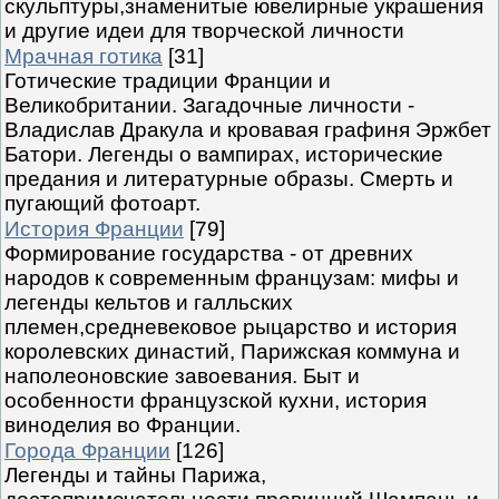
скульптуры,знаменитые ювелирные украшения
и другие идеи для творческой личности
Мрачная готика
[31]
Готические традиции Франции и
Великобритании. Загадочные личности -
Владислав Дракула и кровавая графиня Эржбет
Батори. Легенды о вампирах, исторические
предания и литературные образы. Смерть и
пугающий фотоарт.
История Франции
[79]
Формирование государства - от древних
народов к современным французам: мифы и
легенды кельтов и галльских
племен,средневековое рыцарство и история
королевских династий, Парижская коммуна и
наполеоновские завоевания. Быт и
особенности французской кухни, история
виноделия во Франции.
Города Франции
[126]
Легенды и тайны Парижа,