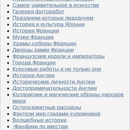
Самое удивительное в искусстве
Галерея фоторабот
Праздники,которые празднуем
История и культура Японии
История Франции
Музеи Франции
Храмы,соборы Франции
Дворцы,замки Франции
Французские короли и императоры
Города Франции
Курсовые работы и не только они
История Англии
Исторические личности Англии
Достопримечательности Англии
Колдовские и магические обряды народов
мира
Остросюжетные рассказы
Фэнтези мир глазами художников
Волшебные истории
-Фанфики по квестам