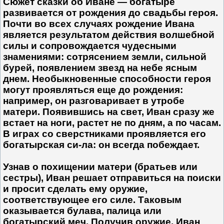
Сюжет сказки об Иване — богатыре
развивается от рождения до свадьбы героя.
Почти во всех случаях рождение Ивана
является результатом действия волшебной
силы и сопровождается чудесными
знамениями: сотрясением земли, сильной
бурей, появлением звезд на небе ясным
днем. Необыкновенные способности героя
могут проявляться еще до рождения:
например, он разговаривает в утробе
матери. Появившись на свет, Иван сразу же
встает на ноги, растет не по дням, а по часам.
В играх со сверстниками проявляется его
богатырская си-ла: он всегда побеждает.
Узнав о похищении матери (братьев или
сестры), Иван решает отправиться на поиски
и просит сделать ему оружие,
соответствующее его силе. Таковым
оказывается булава, палица или
богатырский меч. Получив оружие, Иван