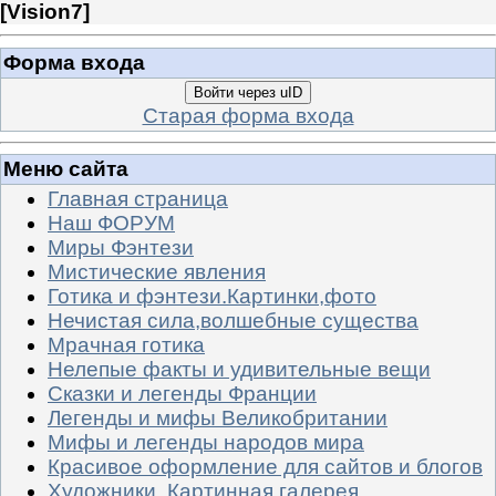
[
Vision7
]
Форма входа
Войти через uID
Старая форма входа
Меню сайта
Главная страница
Наш ФОРУМ
Миры Фэнтези
Мистические явления
Готика и фэнтези.Картинки,фото
Нечистая сила,волшебные существа
Мрачная готика
Нелепые факты и удивительные вещи
Сказки и легенды Франции
Легенды и мифы Великобритании
Мифы и легенды народов мира
Красивое оформление для сайтов и блогов
Художники. Картинная галерея