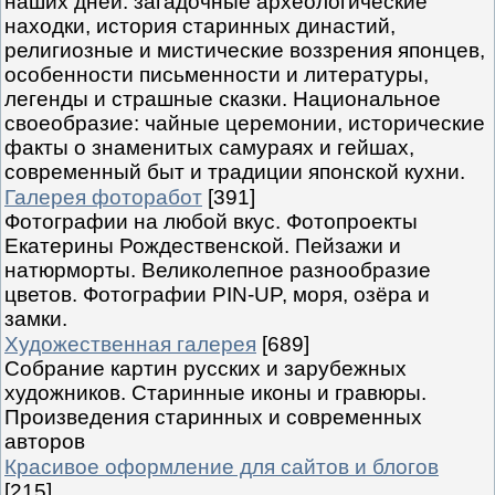
наших дней: загадочные археологические
находки, история старинных династий,
религиозные и мистические воззрения японцев,
особенности письменности и литературы,
легенды и страшные сказки. Национальное
своеобразие: чайные церемонии, исторические
факты о знаменитых самураях и гейшах,
современный быт и традиции японской кухни.
Галерея фоторабот
[391]
Фотографии на любой вкус. Фотопроекты
Екатерины Рождественской. Пейзажи и
натюрморты. Великолепное разнообразие
цветов. Фотографии PIN-UP, моря, озёра и
замки.
Художественная галерея
[689]
Собрание картин русских и зарубежных
художников. Старинные иконы и гравюры.
Произведения старинных и современных
авторов
Красивое оформление для сайтов и блогов
[215]