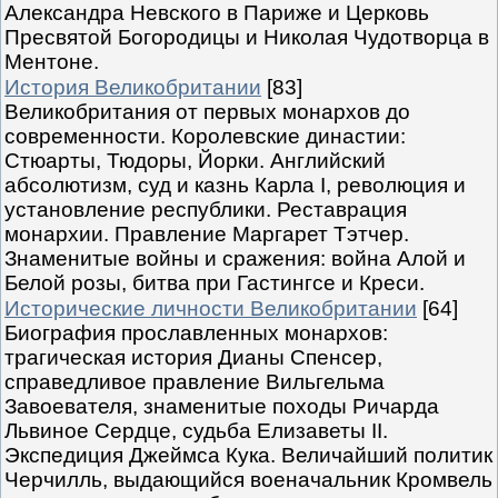
Александра Невского в Париже и Церковь
Пресвятой Богородицы и Николая Чудотворца в
Ментоне.
История Великобритании
[83]
Великобритания от первых монархов до
современности. Королевские династии:
Стюарты, Тюдоры, Йорки. Английский
абсолютизм, суд и казнь Карла I, революция и
установление республики. Реставрация
монархии. Правление Маргарет Тэтчер.
Знаменитые войны и сражения: война Алой и
Белой розы, битва при Гастингсе и Креси.
Исторические личности Великобритании
[64]
Биография прославленных монархов:
трагическая история Дианы Спенсер,
справедливое правление Вильгельма
Завоевателя, знаменитые походы Ричарда
Львиное Сердце, судьба Елизаветы II.
Экспедиция Джеймса Кука. Величайший политик
Черчилль, выдающийся военачальник Кромвель