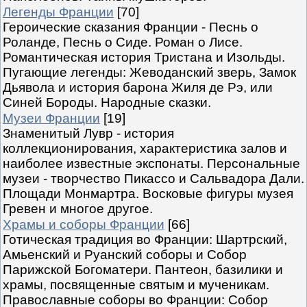
Легенды Франции
[70]
Героические сказания Франции - Песнь о
Роланде, Песнь о Сиде. Роман о Лисе.
Романтическая история Тристана и Изольды.
Пугающие легенды: Жеводанский зверь, Замок
Дьявола и история барона Жиля де Рэ, или
Синей Бороды. Народные сказки.
Музеи Франции
[19]
Знаменитый Лувр - история
коллекционирования, характеристика залов и
наиболее известные экспонаты. Персональные
музеи - творчество Пикассо и Сальвадора Дали.
Площади Монмартра. Восковые фигуры музея
Гревен и многое другое.
Храмы и соборы Франции
[66]
Готическая традиция во Франции: Шартрский,
Амьенский и Руанский соборы и Собор
Парижской Богоматери. Пантеон, базилики и
храмы, посвященные святым и мученикам.
Православные соборы во Франции: Собор