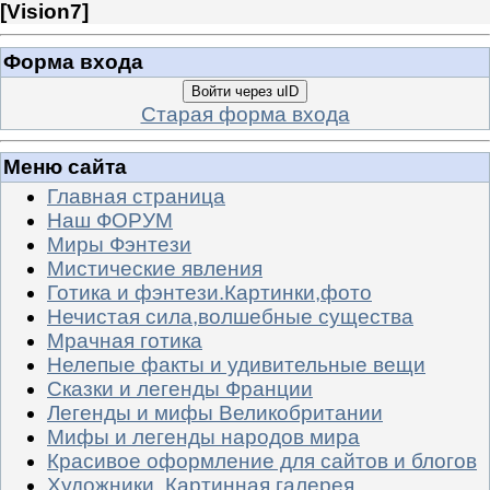
[
Vision7
]
Форма входа
Войти через uID
Старая форма входа
Меню сайта
Главная страница
Наш ФОРУМ
Миры Фэнтези
Мистические явления
Готика и фэнтези.Картинки,фото
Нечистая сила,волшебные существа
Мрачная готика
Нелепые факты и удивительные вещи
Сказки и легенды Франции
Легенды и мифы Великобритании
Мифы и легенды народов мира
Красивое оформление для сайтов и блогов
Художники. Картинная галерея