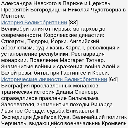
Александра Невского в Париже и Церковь
Пресвятой Богородицы и Николая Чудотворца в
Ментоне.
История Великобритании
[83]
Великобритания от первых монархов до
современности. Королевские династии:
Стюарты, Тюдоры, Йорки. Английский
абсолютизм, суд и казнь Карла I, революция и
установление республики. Реставрация
монархии. Правление Маргарет Тэтчер.
Знаменитые войны и сражения: война Алой и
Белой розы, битва при Гастингсе и Креси.
Исторические личности Великобритании
[64]
Биография прославленных монархов:
трагическая история Дианы Спенсер,
справедливое правление Вильгельма
Завоевателя, знаменитые походы Ричарда
Львиное Сердце, судьба Елизаветы II.
Экспедиция Джеймса Кука. Величайший политик
Черчилль, выдающийся военачальник Кромвель