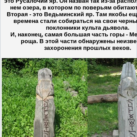
это Русалочий яр. Он назван так из-за распо
нем озера, в котором по поверьям обитают
Вторая - это Ведьминский яр. Там якобы ещ
времена стали собираться на свои черн
поклонники культа дьявола.
И, наконец, самая большая часть горы - М
роща. В этой части обнаружены неизв
захоронения прошлых веков.