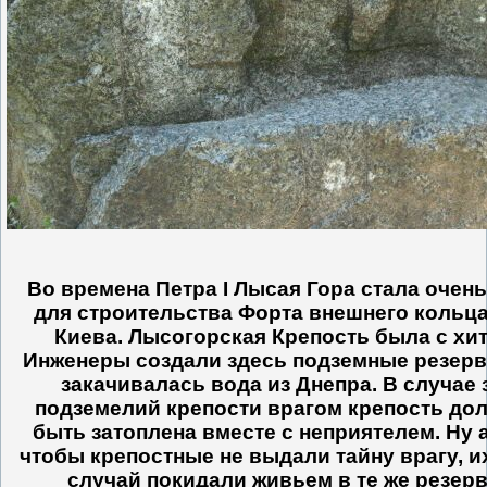
Во времена Петра I Лысая Гора стала очен
для строительства Форта внешнего кольц
Киева. Лысогорская Крепость была с хи
Инженеры создали здесь подземные резерв
закачивалась вода из Днепра. В случае 
подземелий крепости врагом крепость до
быть затоплена вместе с неприятелем. Ну а
чтобы крепостные не выдали тайну врагу, и
случай покидали живьем в те же резерв