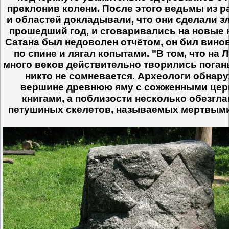
преклонив колени. После этого ведьмы из р
и областей докладывали, что они сделали зл
прошедший год, и сговаривались на новые 
Сатана был недоволен отчётом, он бил вино
по спине и лягал копытами. "В том, что на 
много веков действительно творились поган
никто не сомневается. Археологи обнар
вершине древнюю яму с сожженными це
книгами, а поблизости несколько обезгл
петушиных скелетов, называемых мертвыми