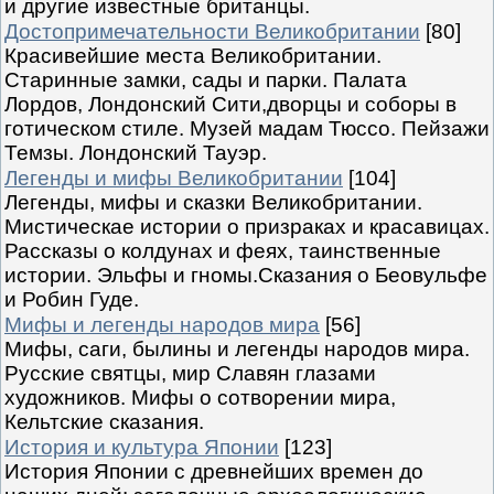
и другие известные британцы.
Достопримечательности Великобритании
[80]
Красивейшие места Великобритании.
Старинные замки, сады и парки. Палата
Лордов, Лондонский Сити,дворцы и соборы в
готическом стиле. Музей мадам Тюссо. Пейзажи
Темзы. Лондонский Тауэр.
Легенды и мифы Великобритании
[104]
Легенды, мифы и сказки Великобритании.
Мистическае истории о призраках и красавицах.
Рассказы о колдунах и феях, таинственные
истории. Эльфы и гномы.Сказания о Беовульфе
и Робин Гуде.
Мифы и легенды народов мира
[56]
Мифы, саги, былины и легенды народов мира.
Русские святцы, мир Славян глазами
художников. Мифы о сотворении мира,
Кельтские сказания.
История и культура Японии
[123]
История Японии с древнейших времен до