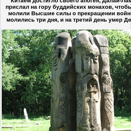
Китаем достигло своего апогея, Далай-Ла
прислал на гору буддийских монахов, чтоб
молили Высшие силы о прекращении войн
молились три дня, и на третий день умер Д