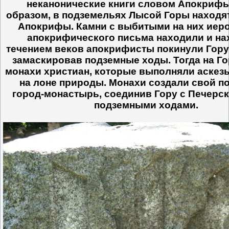
неканонические книги словом Апокрифы
образом, в подземельях Лысой Горы находя
Апокрифы. Камни с выбитыми на них иер
апокрифического письма находили и нах
течением веков апокрифисты покинули Гору
замаскировав подземные ходы. Тогда на Г
монахи христиан, которые выполняли аскез
на лоне природы. Монахи создали свой 
город-монастырь, соединив Гору с Печерс
подземными ходами.