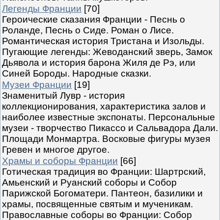
Легенды Франции
[70]
Героические сказания Франции - Песнь о
Роланде, Песнь о Сиде. Роман о Лисе.
Романтическая история Тристана и Изольды.
Пугающие легенды: Жеводанский зверь, Замок
Дьявола и история барона Жиля де Рэ, или
Синей Бороды. Народные сказки.
Музеи Франции
[19]
Знаменитый Лувр - история
коллекционирования, характеристика залов и
наиболее известные экспонаты. Персональные
музеи - творчество Пикассо и Сальвадора Дали.
Площади Монмартра. Восковые фигуры музея
Гревен и многое другое.
Храмы и соборы Франции
[66]
Готическая традиция во Франции: Шартрский,
Амьенский и Руанский соборы и Собор
Парижской Богоматери. Пантеон, базилики и
храмы, посвященные святым и мученикам.
Православные соборы во Франции: Собор