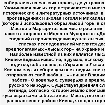
собирались на «лысых горах», где устраив
Упоминания лысых гор встречаются в мног
исторических и литературных источниках, в 
произведениях Николая Гоголя и Михаила 
(который использовал образ лысой горы в с
«Мастер и Маргарита» как место распятия 
также в творчестве Модеста Мусоргского.Д
сведений о происхождении культа лысых г
списках исследователей числятся де
предполагаемых «лысых гор» на Украине и
Наиболее известной из них является Лыса
Киеве.«Ведьма известна, я думаю, всякому,
водится, собственно, на Украине, а Лысая
Киевом служит сборищем всех ведьм, кои т
отправляют свой шабаш…» - пишет Владим
работе «О поверьях, суеверьях и предр
русского народа». Существует древняя с
легенда, согласно которой землю опоясыв
кусающая сама себя за хвост. Место, где она 
расположено в районе Киева, что дает гор