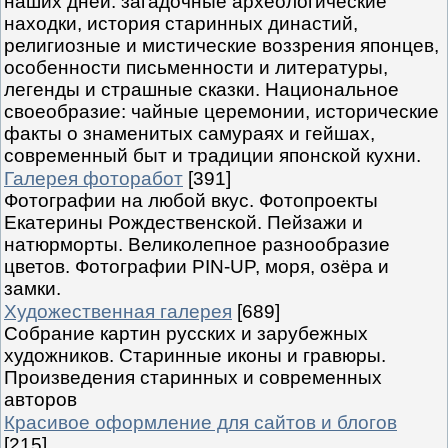
наших дней: загадочные археологические
находки, история старинных династий,
религиозные и мистические воззрения японцев,
особенности письменности и литературы,
легенды и страшные сказки. Национальное
своеобразие: чайные церемонии, исторические
факты о знаменитых самураях и гейшах,
современный быт и традиции японской кухни.
Галерея фоторабот
[391]
Фотографии на любой вкус. Фотопроекты
Екатерины Рождественской. Пейзажи и
натюрморты. Великолепное разнообразие
цветов. Фотографии PIN-UP, моря, озёра и
замки.
Художественная галерея
[689]
Собрание картин русских и зарубежных
художников. Старинные иконы и гравюры.
Произведения старинных и современных
авторов
Красивое оформление для сайтов и блогов
[215]