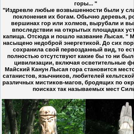
горы... "
"Издревле любые возвышенности были у сл
поклонения их богам. Обычно деревья, р
вершинах гор или холмов, вырубали и вы
впоследствии на открытых площадках ус
капища. Отсюда и пошло название Лысая. " М
насыщено недоброй энергетикой. До сих пор
сохранила свой первозданный вид, то ест
полностью отсутствуют какие бы то ни бы
цивилизации, включая осветительные ф
Майский Канун Лысая гора становится мес
сатанистов, язычников, любителей кельтско
различных мистиков-магов, бродящих по окр
поисках так называемых мест Сил