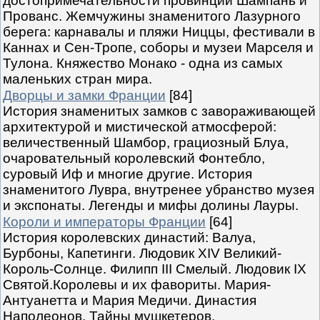
достопримечательности провинций Шампань и
Прованс. Жемчужины знаменитого Лазурного
берега: карнавалы и пляжи Ниццы, фестивали в
Каннах и Сен-Тропе, соборы и музеи Марселя и
Тулона. Княжество Монако - одна из самых
маленьких стран мира.
Дворцы и замки Франции
[84]
История знаменитых замков с завораживающей
архитектурой и мистической атмосферой:
величественный Шамбор, грациозный Блуа,
очаровательный королевский Фонтебло,
суровый Иф и многие другие. История
знаменитого Лувра, внутренее убранство музея
и экспонаты. Легенды и мифы долины Лауры.
Короли и императоры Франции
[64]
История королевских династий: Валуа,
Бурбоны, Капетинги. Людовик XIV Великий-
Король-Солнце. Филипп III Смелый. Людовик IX
Святой.Королевы и их фавориты. Мария-
Антуанетта и Мария Медичи. Династия
Наполеонов. Тайны мушкетеров.