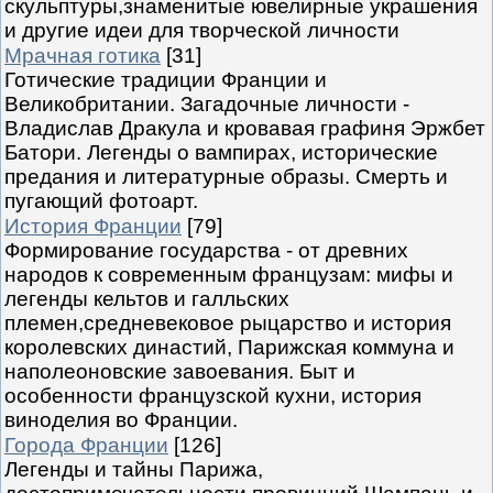
скульптуры,знаменитые ювелирные украшения
и другие идеи для творческой личности
Мрачная готика
[31]
Готические традиции Франции и
Великобритании. Загадочные личности -
Владислав Дракула и кровавая графиня Эржбет
Батори. Легенды о вампирах, исторические
предания и литературные образы. Смерть и
пугающий фотоарт.
История Франции
[79]
Формирование государства - от древних
народов к современным французам: мифы и
легенды кельтов и галльских
племен,средневековое рыцарство и история
королевских династий, Парижская коммуна и
наполеоновские завоевания. Быт и
особенности французской кухни, история
виноделия во Франции.
Города Франции
[126]
Легенды и тайны Парижа,