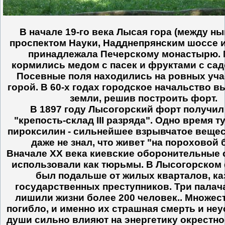
В начале 19-го века Лысая гора (между 
проспектом Науки, Надднепрянским шоссе и
принадлежала Печерскому монастырю.
кормились медом с пасек и фруктами с садо
Посевные поля находились на ровных уча
горой. В 60-х годах городское начальство в
земли, решив построить форт.
В 1897 году Лысогорский форт получил
"крепость-склад ІІІ разряда". Одно время т
пироксилин - сильнейшее взрывчатое вещес
даже не знал, что живет "на пороховой 
Вначале XX века киевские оборонительные
использовали как тюрьмы. В Лысогорском 
был подальше от жилых кварталов, ка
государственных преступников. Три палача
лишили жизни более 200 человек.. Множес
погибло, и именно их страшная смерть и не
души сильно влияют на энергетику окрестн