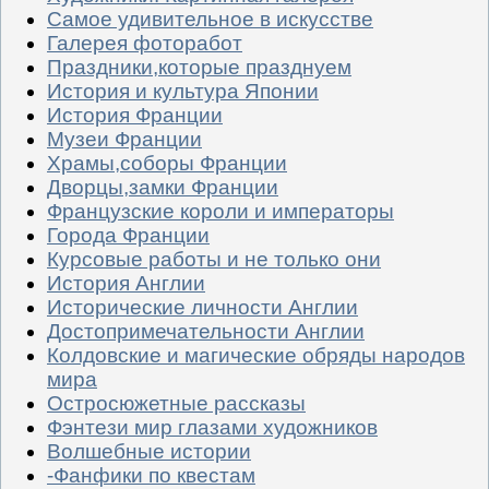
Самое удивительное в искусстве
Галерея фоторабот
Праздники,которые празднуем
История и культура Японии
История Франции
Музеи Франции
Храмы,соборы Франции
Дворцы,замки Франции
Французские короли и императоры
Города Франции
Курсовые работы и не только они
История Англии
Исторические личности Англии
Достопримечательности Англии
Колдовские и магические обряды народов
мира
Остросюжетные рассказы
Фэнтези мир глазами художников
Волшебные истории
-Фанфики по квестам