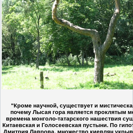
"Кроме научной, существует и мистическа
почему Лысая гора является проклятым м
времена монголо-татарского нашествия су
Китаевская и Голосеевская пустыни. По гипо
Дмитрия Лаврова, множество киевлян укрыв