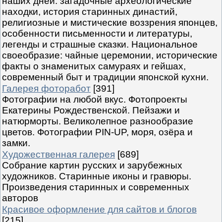
наших дней: загадочные археологические
находки, история старинных династий,
религиозные и мистические воззрения японцев,
особенности письменности и литературы,
легенды и страшные сказки. Национальное
своеобразие: чайные церемонии, исторические
факты о знаменитых самураях и гейшах,
современный быт и традиции японской кухни.
Галерея фоторабот
[391]
Фотографии на любой вкус. Фотопроекты
Екатерины Рождественской. Пейзажи и
натюрморты. Великолепное разнообразие
цветов. Фотографии PIN-UP, моря, озёра и
замки.
Художественная галерея
[689]
Собрание картин русских и зарубежных
художников. Старинные иконы и гравюры.
Произведения старинных и современных
авторов
Красивое оформление для сайтов и блогов
[215]