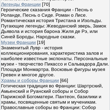
Легенды Франции
[70]
Героические сказания Франции - Песнь о
Роланде, Песнь о Сиде. Роман о Лисе.
Романтическая история Тристана и Изольды.
Пугающие легенды: Жеводанский зверь, Замок
Дьявола и история барона Жиля де Рэ, или
Синей Бороды. Народные сказки.
Музеи Франции
[19]
Знаменитый Лувр - история
коллекционирования, характеристика залов и
наиболее известные экспонаты. Персональные
музеи - творчество Пикассо и Сальвадора Дали.
Площади Монмартра. Восковые фигуры музея
Гревен и многое другое.
Храмы и соборы Франции
[66]
Готическая традиция во Франции: Шартрский,
Амьенский и Руанский соборы и Собор
Парижской Богоматери. Пантеон, базилики и
храмы, посвященные святым и мученикам.
Православные соборы во Франции: Собор