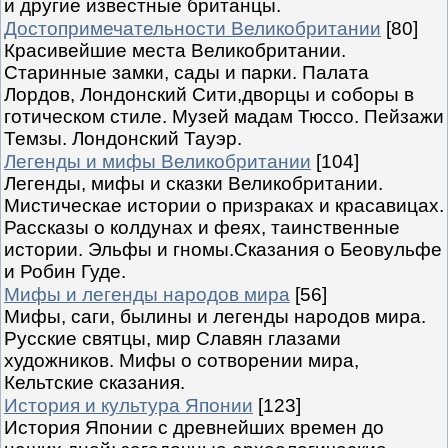
и другие известные британцы.
Достопримечательности Великобритании
[80]
Красивейшие места Великобритании.
Старинные замки, сады и парки. Палата
Лордов, Лондонский Сити,дворцы и соборы в
готическом стиле. Музей мадам Тюссо. Пейзажи
Темзы. Лондонский Тауэр.
Легенды и мифы Великобритании
[104]
Легенды, мифы и сказки Великобритании.
Мистическае истории о призраках и красавицах.
Рассказы о колдунах и феях, таинственные
истории. Эльфы и гномы.Сказания о Беовульфе
и Робин Гуде.
Мифы и легенды народов мира
[56]
Мифы, саги, былины и легенды народов мира.
Русские святцы, мир Славян глазами
художников. Мифы о сотворении мира,
Кельтские сказания.
История и культура Японии
[123]
История Японии с древнейших времен до