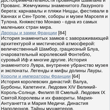
достопримечательности провинций Шампань и
Прованс. Жемчужины знаменитого Лазурного
берега: карнавалы и пляжи Ниццы, фестивали в
Каннах и Сен-Тропе, соборы и музеи Марселя и
Тулона. Княжество Монако - одна из самых
маленьких стран мира.
Дворцы и замки Франции
[84]
История знаменитых замков с завораживающей
архитектурой и мистической атмосферой:
величественный Шамбор, грациозный Блуа,
очаровательный королевский Фонтебло,
суровый Иф и многие другие. История
знаменитого Лувра, внутренее убранство музея
и экспонаты. Легенды и мифы долины Лауры.
Короли и императоры Франции
[64]
История королевских династий: Валуа,
Бурбоны, Капетинги. Людовик XIV Великий-
Король-Солнце. Филипп III Смелый. Людовик IX
Святой.Королевы и их фавориты. Мария-
Антуанетта и Мария Медичи. Династия
Наполеонов. Тайны мушкетеров.