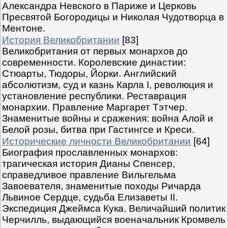
Александра Невского в Париже и Церковь
Пресвятой Богородицы и Николая Чудотворца в
Ментоне.
История Великобритании
[83]
Великобритания от первых монархов до
современности. Королевские династии:
Стюарты, Тюдоры, Йорки. Английский
абсолютизм, суд и казнь Карла I, революция и
установление республики. Реставрация
монархии. Правление Маргарет Тэтчер.
Знаменитые войны и сражения: война Алой и
Белой розы, битва при Гастингсе и Креси.
Исторические личности Великобритании
[64]
Биография прославленных монархов:
трагическая история Дианы Спенсер,
справедливое правление Вильгельма
Завоевателя, знаменитые походы Ричарда
Львиное Сердце, судьба Елизаветы II.
Экспедиция Джеймса Кука. Величайший политик
Черчилль, выдающийся военачальник Кромвель