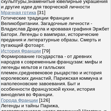
скульптуры,знаменитые ювелирные украшения
и другие идеи для творческой личности
Мрачная готика
[31]
Готические традиции Франции и
Великобритании. Загадочные личности -
Владислав Дракула и кровавая графиня Эржбет
Батори. Легенды о вампирах, исторические
предания и литературные образы. Смерть и
пугающий фотоарт.
История Франции
[79]
Формирование государства - от древних
народов к современным французам: мифы и
легенды кельтов и галльских
племен,средневековое рыцарство и история
королевских династий, Парижская коммуна и
наполеоновские завоевания. Быт и
особенности французской кухни, история
виноделия во Франции.
Города Франции
[126]
Легенды и тайны Парижа,