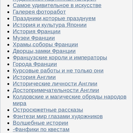
Самое удивительное в искусстве
Галерея фоторабот
Праздники,которые празднуем
История и культура Японии
История Франции
Музеи Франции
Храмы,соборы Франции
Дворцы,замки Франции
Французские короли и императоры
Города Франции
Курсовые работы и не только они
История Англии
Исторические личности Англии
Достопримечательности Англии
Колдовские и магические обряды народов
мира
Остросюжетные рассказы
Фэнтези мир глазами художников
Волшебные истории
-Фанфики по квестам