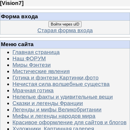
[
Vision7
]
Форма входа
Войти через uID
Старая форма входа
Меню сайта
Главная страница
Наш ФОРУМ
Миры Фэнтези
Мистические явления
Готика и фэнтези.Картинки,фото
Нечистая сила,волшебные существа
Мрачная готика
Нелепые факты и удивительные вещи
Сказки и легенды Франции
Легенды и мифы Великобритании
Мифы и легенды народов мира
Красивое оформление для сайтов и блогов
Художники. Картинная галерея